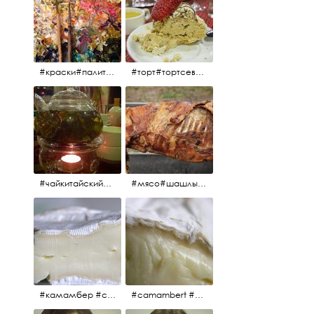
#краски#палитра#картина#живопись#aplgallery
#торт#тортсевер#север#severspb#северметрополь#безе#безесклубникой#тортвоздушный#тортсбезе#cake#meringuecake#meringuecakewithstrawberries @sever_metropol
#чайкитайский#чай#tea#teachinese @chinacook.ru
#мясо#шашлык#шашлыкмашлык #пальчикиоближешь
#камамбер #сыр #camambert
#camambert #сыр#камамбер