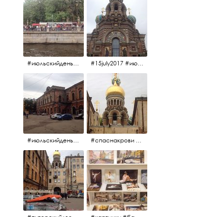
#июльскийдень2017 #15july2017
#15july2017 #июльскийдень2017 #спаснакрови
#июльскийдень2017 #15july2017
#спаснакрови #июльскийдень2017