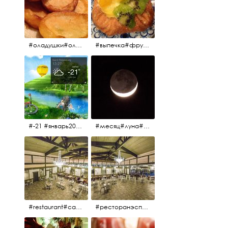
#оладушки#оладушкинакефире #оладушкисяблоками #кефир#яблоки С утра испёк, на кефире с яблоками.
#выпечка#фрукты#пекарня#зима
#-21 #январь2017 #зима2017 #санктпетербург2017
#месяц#луна#африканскаялуна#moon#moon🌙
#restaurant#candidates #aspila #restaurantaspils ресторан#ресторанэспиля#эспланада#концертнаяэстрада
#ресторанэспиля#restaurantaspils#aspila#candidates#эспланада#концертнаяэстрада