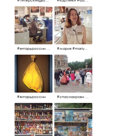
#питерскийдвор #спаснакрови #июльскийдень2017
#картинки #балетпитера #янтарьроссиии
#янтарьроссии #янтарь
#мария #mariya #янтарьроссии
#янтарьроссии
#спаснакрови #михайловскийсад