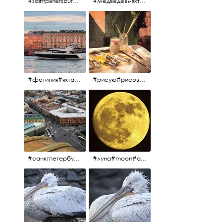
#saintpetersburg #санктпетербург#нева#троицкиймост#питерскоеутро#петропавловскаякрепость
#медведев#яхты#алыепаруса2023#белыеночи2013#санктпетербург #яхтафотиния#yacht#yachtphotinia
#фотиния#яхтафотиния#дмитриймедведев#медведев#яхта#алыепаруса2013#2013#алыепаруса #нева#санктпетербург #yachtphotinia#yacht
#рисую#рисовать#краскихолстмасло#картина#холст#кисточки#палитра#художник#портрет#aplgallery
#санктпетербург #исаакиевскийсобор #исакий
#луна#moon#апрельскаялуна#санктпетербург