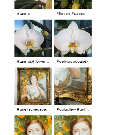
#цветы
#flovers #цветы
#цветок#flowers #💜🌸
#сейчасрасцвёл
#апельсиновоедерево #плодородие #изобилие #картина #портрет #живопись #девушка #апельсиновоедерево #плодородие #рама #антикварнаярама #антиквариат #antiques #abundance #aplgallery #portrait #painting #frame #fertility #orangetree @aplgallery
#aplgallery #antiques #painting #portrait #frame #antiqueframe #abundance #fertility #orangetree #антиквариат#картина#фрагмент #живопись #улыбка #девушка #портрет #рама #антикварнаярама #изобилие #плодородие #апельсиновоедерево