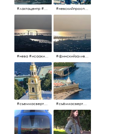
#лахтацентр #лахта #башнягазпром #газпром #башня #небоскрёбпитера #небоскрёб #финскийзалив #санктпетербург
#невскийпроспект #центргорода #санктпетербург #осень2017 #когдапаришьнадгородом
#нева #исаакий #исаакиевскийсобор #нева #васильевскийостров #адмиралтейскийрайон #финскийзалив #дворцовыймост #небонадпитером #осень2017
#финскийзалив #маркизовалужа #нева
#съемкасвертолета #вертолёт #съёмкасвертолёта #петропавловскаякрепость #заячийостров #санктпетербург
#съёмкасвертолёта #питер #петропавловскаякрепость #нева #осень2017