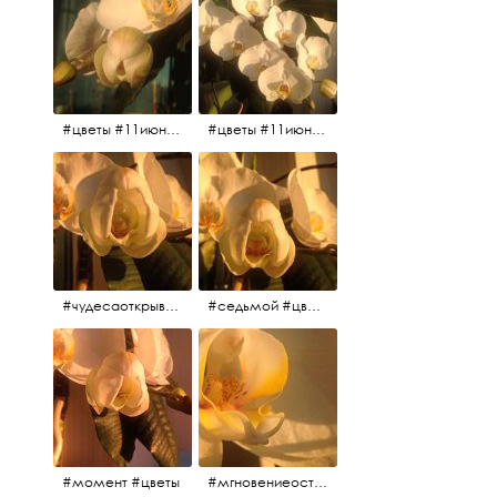
#цветы #11июня2017
#цветы #11июня2017
#чудесаоткрываются #красота #чудоприроды #нежность #цветы #прекрасное
#седьмой #цветы #жизньналоджии
#момент #цветы
#мгновениеостановись #прекрасныймомент #жаждарасцвета