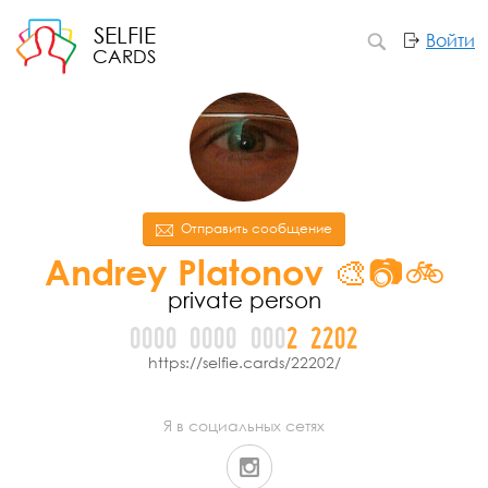
SELFIE
Войти
CARDS
Отправить сообщение
Andrey Platonov 🎨📷🚲
private person
0000
0000
000
2
2
2
0
2
https://selfie.cards/22202/
Я в социальных сетях