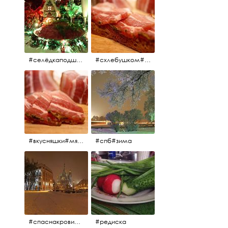
#селёдкаподшубой#основноеблюдо#новыйгод#шампанское#праздник
#схлебушком#мясо
#вкусняшки#мясо
#спб#зима
#спаснакрови#зима#спб
#редиска