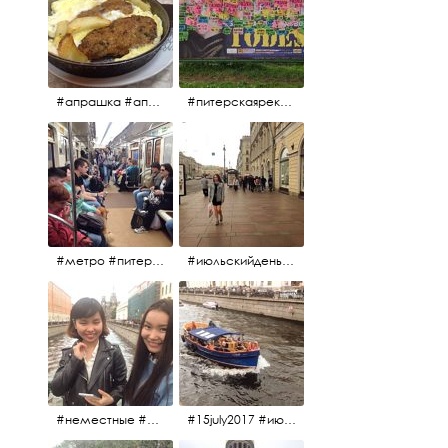
#апрашка #апраксиндвор #кафенаапрашке #куринаякотлетанасковороде #сковородка #кафедлясвоих
#питерскаяреклама #todes #куколки #окраинапитера #фрунзенскийрайон
#метро #питерскоеметро #невскаялиния
#июльскийдень2017 #15july2017 #невский
#неместные #июльскийдень2017
#15july2017 #июльскийдень2017 #катерок #bonfire