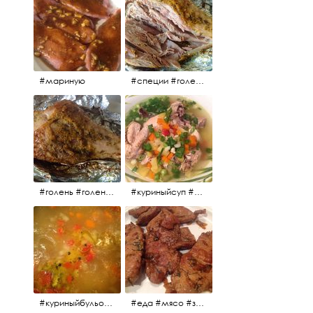
#мариную
#специи #голень #голеньиндейки #индейка #мясо #еда #завтрак #голеньиндейкивфольге
#голень #голеньиндейки #голеньиндейкивфольге #индейка #завтрак #еда #мясо
#куриныйсуп #еда #ужин #можнокушать
#куриныйбульон #лавровыйлист #помидоры #картофель #чеснок #лук #морковь #приправы #перецдушистый #курица #ужин #еда #сольповкусу #жёлтыйкарри #имбирь #кориандр #кокос #лимонныйсок #оливковоемасло #кумин #кайенскийперец
#еда #мясо #завтрак #источниквдохновения #люблюготовить