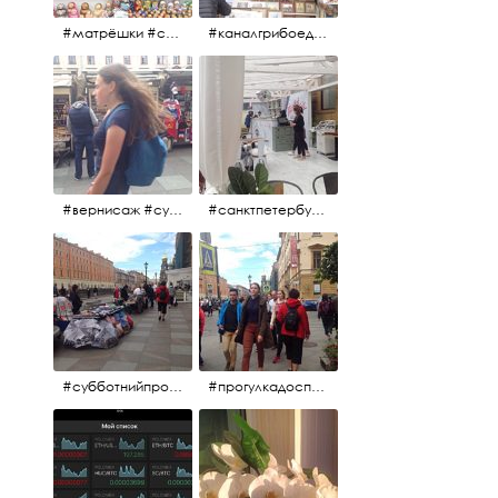
#матрёшки #сувениры #вернисаж
#каналгрибоедова #санктпетербург #вернисаж #
#вернисаж #сувениры #картины
#санктпетербург #летнеекафе
#субботнийпроменад #набережнаяканалагрибоедова #санктпетербург
#прогулкадоспасаиобратно #санктпетербург #15july2017 #субботнийпитерскийдень #субботнийпроменад #послеобеда