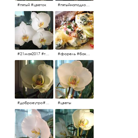
#пятый #цветок
#пятыйнаподходе# цветы #весна2017
#21мая2017 #трио #цветы
#форель #баклажаны #помидоры #завтрак
#доброеутро#май#солнце#цветы #майсолнцецветы
#цветы