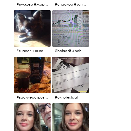
#пулково #море #песок #лето #морепесоксолнце #дваночи
#спасибо #sony #nikon #oknofestivsl @alex_kurov #aplgallery
#янасолнышкележу #янасолнышкогляжу #чихуахуа
#bchusdt #bch #usdt #sell #buy #exchange #markets #bitcoincash #cryptocurrency #pump
#василеостровское #синяяборода #пиво #пивовобла #вобла #рыба
#oknofestival