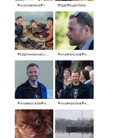
#москвичка#1990#вднх2016#июль2016#
#spb#kupchino #крышапотекла
#картинамаслом #картина #охотники#хорошеенастроение #aplgallery
#ильяносков#ильяносков2016#очеммолчатфранцузы #санктпетербург #кино#фильфильфильм @ilya_noskov_official
#ильяносков#ильяносков_главныйгерой #санктпетербург #ленфильм# @ilya_noskov_official #контрибуция#очеммолчатфранцузы#эдуардпичугин
#ильяносков#ильяносков_главныйгерой @ilya_noskov_official #очеммолчатфранцузы#очёммолчатфранцузы