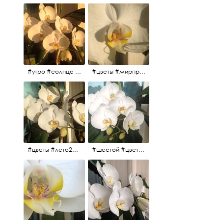
#утро #солнце #белыеночи2017 #санктпетербург #цветы #седьмойпошёл
#цветы #мирпрекрасен #пятьутра
#цветы #лето2017 #седьмойнаподходе #шестой #всегодевять
#шестой #цветыцветут #цветы #лето2017 #летнийснег