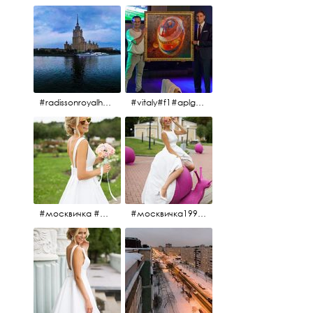
#radissonroyalhotel #рэдиссонройал#рэдиссонройалмосква #рекамосква#москва#гостиницаукраина#украина#hotel#отель#moscow @radissonroyalmoscow
#vitaly#f1#aplgallery#formula1
#москвичка #москвичка1990#вднх2016 #июль2016 #1990
#москвичка1990@#июль2016 #вднх2016 #1990