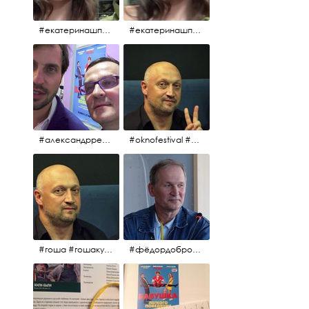
#екатеринашпица #шпица @ekaterinashpitsa
#екатеринашпица #шпица @ekaterinashpitsa
#александрревва #ревва #артурпирожков #бабушкалегкогоповедения @arthurpirozhkov
#oknofestival #gosha #гошакуценко
#гоша #гошакуценко #oknofestival
#фёдордобронравов #кино #хорошеекино #жилибыли