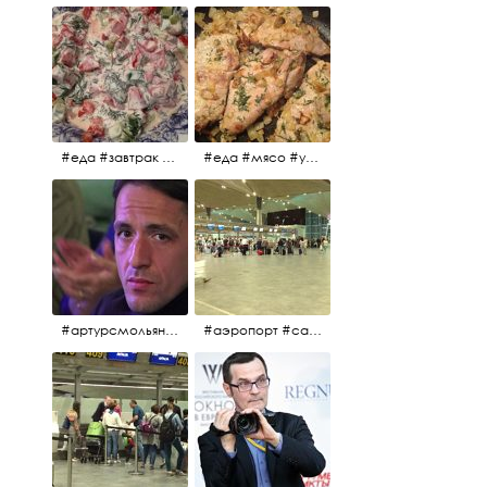
#еда #завтрак #витамины #помидоры #укроп #огурцы #сметана #салат
#еда #мясо #утро #завтрак #едакакисточниквдохновения
#артурсмольянинов @melnikovadsh #artursmolyaninov
#аэропорт #санктпетербург #пулково #мореморе #моремолнцепесок #дваночи