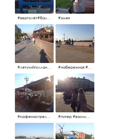
#вертолёт#балтийскиеавиалинии #петропавловскаякрепость #заячийостров #полётынадпитером #полётынадгородом #полёты
#змея
#летучийголландец #набережнаяневы
#набережная #людигуляют #биржевоймост
#кафенастрелкевасильевскогоострова #байкеры
#питер #васильевскийостров #байкеры #иностранцы