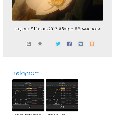
#цветы #11июня2017 #5утра #белыеночи
Instagram
#6095 #btc #usdt
#btc #usdt