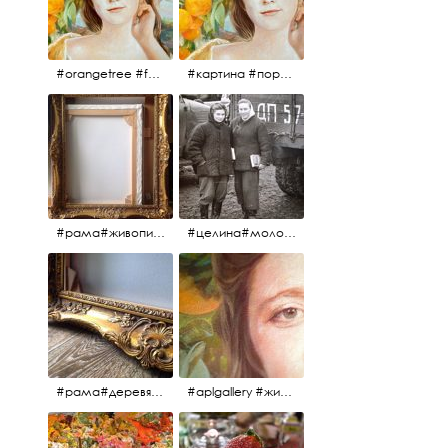
#orangetree #fertility #abundance #portrait #painting #живопись #портрет #картина #девушка #улыбка #aplgallery
#картина #портрет #живопись #апельсиновоедерево # девушка #улыбка #изобилие #плодородие #painting #portrait #abundance #fertility #orangetree #aplgallery
#рама#живопись#антиквариат#спб#aplgallery
#целина#молодёжьнацелине#комсомолки#50тыегода #50тые#СССР
#рама#деревяннаярама#антиквариат#живопись#aplgallery
#aplgallery #живопись #портрет