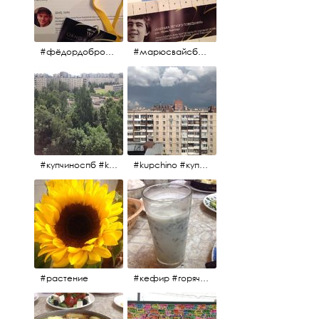
#фёдордобронравов #эдуардпарри #жилибыли #иринарозанова
#марюсвайсберг #александрревва #глюкоза #любовьвбольшомгороде #ххvфестивальроссийскогокино
#купчиноспб #kupchino
#kupchino #купчиноспб
#растение
#кефир #горячийкефир #национальноеблюдо #лаваш #вкусно