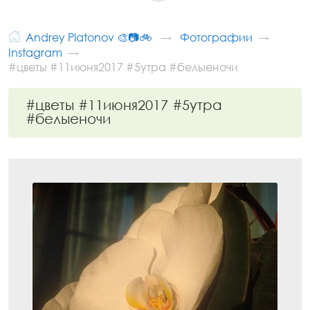
Andrey Platonov 🎨📷🚲
Фотографии
Instagram
#цветы #11июня2017 #5утра #белыеночи
#цветы #11июня2017 #5утра
#белыеночи