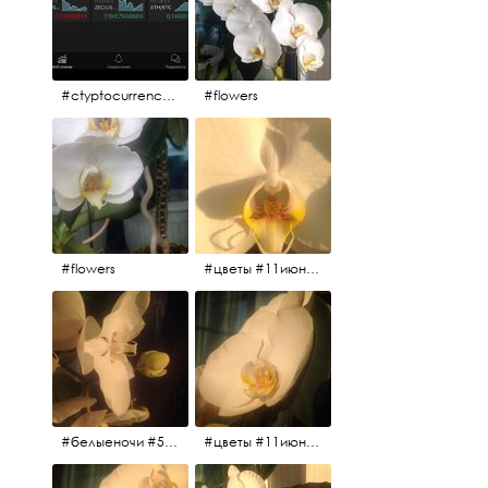
#ctyptocurrency #btc #eth
#flowers
#flowers
#цветы #11июня2017 #5утра #белыеночи
#белыеночи #5утра #11июня2017 #цветы
#цветы #11июня2017 #5утра #белыеночи