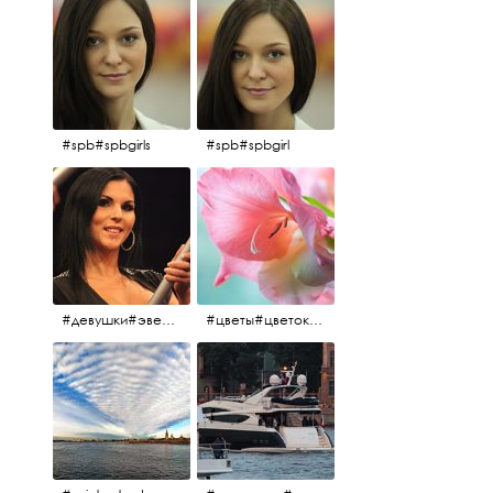
#spb#spbgirls
#spb#spbgirl
#девушки#эверласт#everlast#finland#southfinland#helsinki
#цветы#цветок#нежность