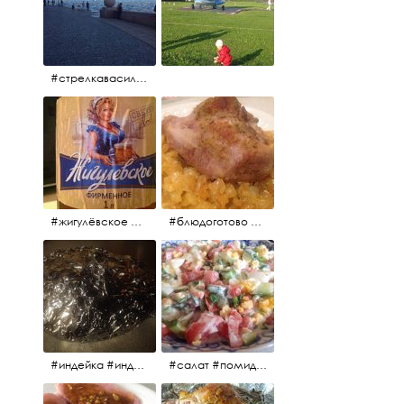
#стрелкавасильевскогоострова #нева #река
#жигулёвское #пиво #свежеепиво #beer #напиток
#блюдоготово #можнокушать #простолук #лук #индейкавфольге #мясоиндейки
#индейка #индейкавфольге #еда #мясоиндейки 🚀
#салат #помидоры #яйцо #огурцы #зелень #кинза #петрушка #укроп #сметана #соль #витамины