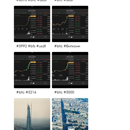
#5992 #bts #usdt
#btc #биткоин
#btc #5216
#btc #5000