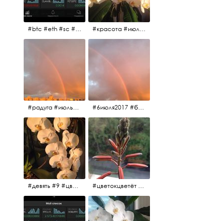
#btc #eth #sc #xrp #etc #maid #sys #naut #strat #pasc #dash #xmr #nxt #usdt #ltc#lsk #zec #str #rep #coin #markets #bitcoin
#красота #июльскоеутро
#радуга #июльскоеутро #радугавовсёнебо #6июля2017
#6июля2017 #белыеночи #питерскоеутро #джулаймонинг #июльскоеутро #радугавовсёнебо #радуга #дождик
#девять #9 #цветы
#цветокцветёт #flowers