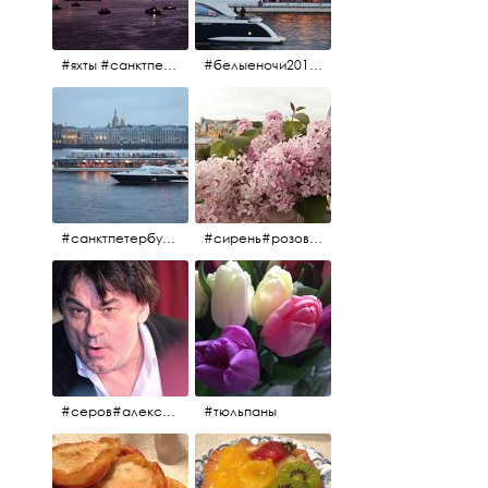
#яхты #санктпетербург #нева #белыеночи2012 #алыепаруса #алыепаруса2012#парусник#салют#фейерверк
#белыеночи2012 #белыеночи #2012 #нева #санктпетербург #яхты
#санктпетербург #нева#яхты#2012 #белыеночи#белыеночи2012
#сирень#розоваясирень#натюрморт#натюрмортсцветами#2012#весна2012
#серов#александрсеров#певец#народныйартист#эстрадныйпевец#композитор#тыменялюбишь#мадонна#ялюблютебядослёз
#тюльпаны