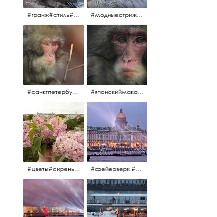
#гранж#стиль#тренд#тренд2017 #модныестрижки#санктпетербург #пеликан #птицы#причёски
#модныестрижки#стильныестрижки#причёски#зоопарк #пеликан#санктпетербург #причёскиподуше
#санктпетербург #macacafuscata #macaca #ленинградскийзоопарк #снежнаяобезьяна #японскиймакак #макака #зоопарк
#японскиймакак#снежнаяобезьяна#приматы#макака#зоопарк#животные#ленинградскийзоопарк#macaca#macacafuscata#санктпетербург
#цветы#сирень #розоваясирень #натюрморт #натюрмортсцветами #весна2012 #пробуждение
#фейерверк #салют #парусник #санктпетербург #белыеночи2012 #белыеночи #алыепаруса2012 #алыепаруса #нева