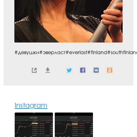
#девушки#эверласт#everlast#finland#southfinland
Instagram