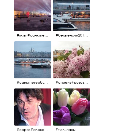
#яхты #санктпетербург #нева #белыеночи2012 #алыепаруса #алыепаруса2012#парусник#салют#фейерверк
#белыеночи2012 #белыеночи #2012 #нева #санктпетербург #яхты
#санктпетербург #нева#яхты#2012 #белыеночи#белыеночи2012
#сирень#розоваясирень#натюрморт#натюрмортсцветами#2012#весна2012
#серов#александрсеров#певец#народныйартист#эстрадныйпевец#композитор#тыменялюбишь#мадонна#ялюблютебядослёз
#тюльпаны