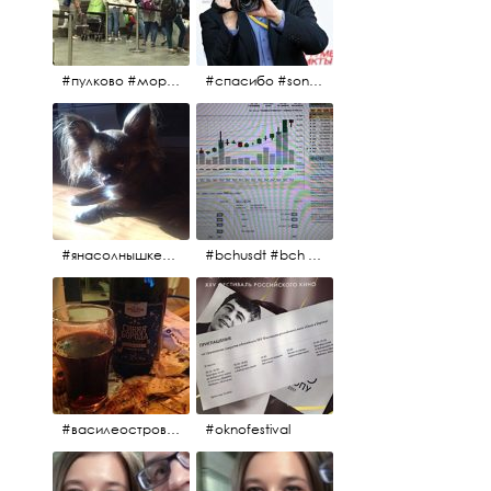
#пулково #море #песок #лето #морепесоксолнце #дваночи
#спасибо #sony #nikon #oknofestivsl @alex_kurov #aplgallery
#янасолнышкележу #янасолнышкогляжу #чихуахуа
#bchusdt #bch #usdt #sell #buy #exchange #markets #bitcoincash #cryptocurrency #pump
#василеостровское #синяяборода #пиво #пивовобла #вобла #рыба
#oknofestival