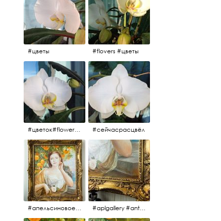
#цветы
#flovers #цветы
#цветок#flowers #💜🌸
#сейчасрасцвёл
#апельсиновоедерево #плодородие #изобилие #картина #портрет #живопись #девушка #апельсиновоедерево #плодородие #рама #антикварнаярама #антиквариат #antiques #abundance #aplgallery #portrait #painting #frame #fertility #orangetree @aplgallery
#aplgallery #antiques #painting #portrait #frame #antiqueframe #abundance #fertility #orangetree #антиквариат#картина#фрагмент #живопись #улыбка #девушка #портрет #рама #антикварнаярама #изобилие #плодородие #апельсиновоедерево