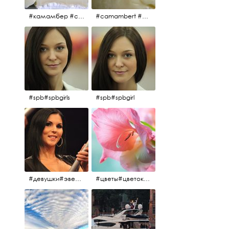
#камамбер #сыр #camambert
#camambert #сыр#камамбер
#spb#spbgirls
#spb#spbgirl
#девушки#эверласт#everlast#finland#southfinland#helsinki
#цветы#цветок#нежность