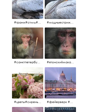
#гранж#стиль#тренд#тренд2017 #модныестрижки#санктпетербург #пеликан #птицы#причёски
#модныестрижки#стильныестрижки#причёски#зоопарк #пеликан#санктпетербург #причёскиподуше
#санктпетербург #macacafuscata #macaca #ленинградскийзоопарк #снежнаяобезьяна #японскиймакак #макака #зоопарк
#японскиймакак#снежнаяобезьяна#приматы#макака#зоопарк#животные#ленинградскийзоопарк#macaca#macacafuscata#санктпетербург
#цветы#сирень #розоваясирень #натюрморт #натюрмортсцветами #весна2012 #пробуждение
#фейерверк #салют #парусник #санктпетербург #белыеночи2012 #белыеночи #алыепаруса2012 #алыепаруса #нева