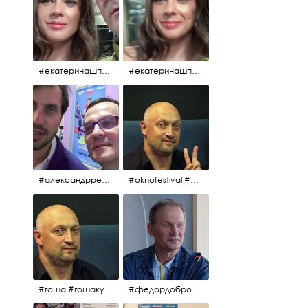
#екатеринашпица #шпица @ekaterinashpitsa
#екатеринашпица #шпица @ekaterinashpitsa
#александрревва #ревва #артурпирожков #бабушкалегкогоповедения @arthurpirozhkov
#oknofestival #gosha #гошакуценко
#гоша #гошакуценко #oknofestival
#фёдордобронравов #кино #хорошеекино #жилибыли