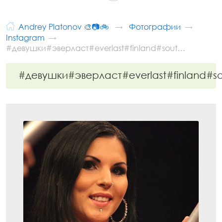
Andrey Platonov 🎨📷🚲
Фотографии
Instagram
#девушки#эверласт#everlast#finland#sout…
#девушки#эверласт#everlast#finland#s