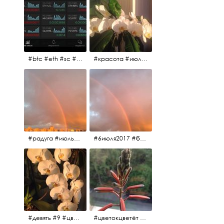
#btc #eth #sc #xrp #etc #maid #sys #naut #strat #pasc #dash #xmr #nxt #usdt #ltc#lsk #zec #str #rep #coin #markets #bitcoin
#красота #июльскоеутро
#радуга #июльскоеутро #радугавовсёнебо #6июля2017
#6июля2017 #белыеночи #питерскоеутро #джулаймонинг #июльскоеутро #радугавовсёнебо #радуга #дождик
#девять #9 #цветы
#цветокцветёт #flowers