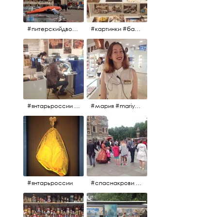
#питерскийдвор #спаснакрови #июльскийдень2017
#картинки #балетпитера #янтарьроссиии
#янтарьроссии #янтарь
#мария #mariya #янтарьроссии
#янтарьроссии
#спаснакрови #михайловскийсад