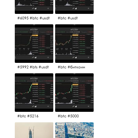
#6095 #btc #usdt
#btc #usdt
#5992 #bts #usdt
#btc #биткоин
#btc #5216
#btc #5000