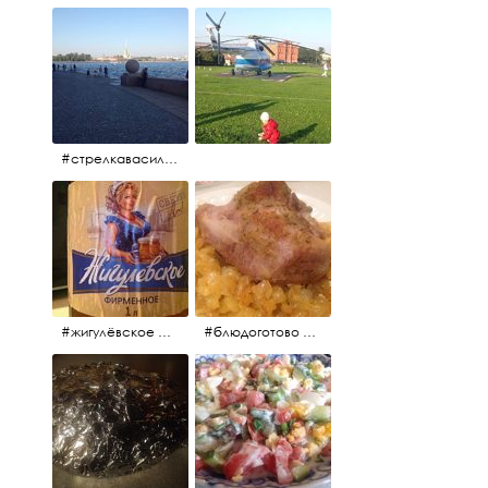
#стрелкавасильевскогоострова #нева #река
#жигулёвское #пиво #свежеепиво #beer #напиток
#блюдоготово #можнокушать #простолук #лук #индейкавфольге #мясоиндейки