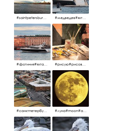
#saintpetersburg #санктпетербург#нева#троицкиймост#питерскоеутро#петропавловскаякрепость
#медведев#яхты#алыепаруса2023#белыеночи2013#санктпетербург #яхтафотиния#yacht#yachtphotinia
#фотиния#яхтафотиния#дмитриймедведев#медведев#яхта#алыепаруса2013#2013#алыепаруса #нева#санктпетербург #yachtphotinia#yacht
#рисую#рисовать#краскихолстмасло#картина#холст#кисточки#палитра#художник#портрет#aplgallery
#санктпетербург #исаакиевскийсобор #исакий
#луна#moon#апрельскаялуна#санктпетербург