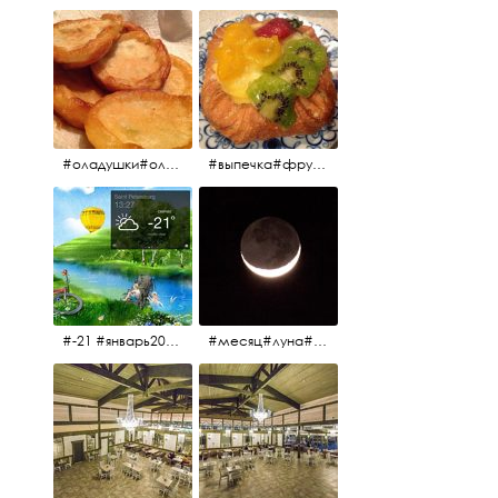
#оладушки#оладушкинакефире #оладушкисяблоками #кефир#яблоки С утра испёк, на кефире с яблоками.
#выпечка#фрукты#пекарня#зима
#-21 #январь2017 #зима2017 #санктпетербург2017
#месяц#луна#африканскаялуна#moon#moon🌙