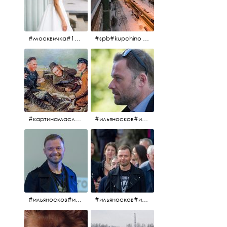
#москвичка#1990#вднх2016#июль2016#
#spb#kupchino #крышапотекла
#картинамаслом #картина #охотники#хорошеенастроение #aplgallery
#ильяносков#ильяносков2016#очеммолчатфранцузы #санктпетербург #кино#фильфильфильм @ilya_noskov_official
#ильяносков#ильяносков_главныйгерой #санктпетербург #ленфильм# @ilya_noskov_official #контрибуция#очеммолчатфранцузы#эдуардпичугин
#ильяносков#ильяносков_главныйгерой @ilya_noskov_official #очеммолчатфранцузы#очёммолчатфранцузы