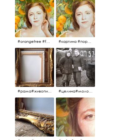
#orangetree #fertility #abundance #portrait #painting #живопись #портрет #картина #девушка #улыбка #aplgallery
#картина #портрет #живопись #апельсиновоедерево # девушка #улыбка #изобилие #плодородие #painting #portrait #abundance #fertility #orangetree #aplgallery
#рама#живопись#антиквариат#спб#aplgallery
#целина#молодёжьнацелине#комсомолки#50тыегода #50тые#СССР