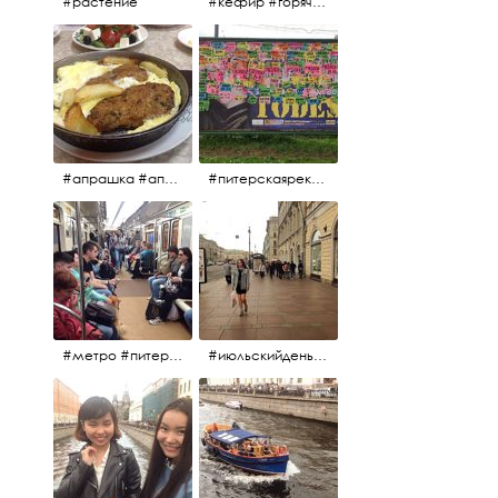
#растение
#кефир #горячийкефир #национальноеблюдо #лаваш #вкусно
#апрашка #апраксиндвор #кафенаапрашке #куринаякотлетанасковороде #сковородка #кафедлясвоих
#питерскаяреклама #todes #куколки #окраинапитера #фрунзенскийрайон
#метро #питерскоеметро #невскаялиния
#июльскийдень2017 #15july2017 #невский