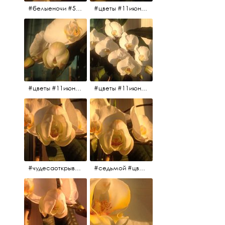
#белыеночи #5утра #11июня2017 #цветы
#цветы #11июня2017 #5утра #белыеночи
#цветы #11июня2017
#цветы #11июня2017
#чудесаоткрываются #красота #чудоприроды #нежность #цветы #прекрасное
#седьмой #цветы #жизньналоджии