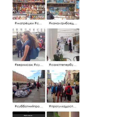
#матрёшки #сувениры #вернисаж
#каналгрибоедова #санктпетербург #вернисаж #
#вернисаж #сувениры #картины
#санктпетербург #летнеекафе
#субботнийпроменад #набережнаяканалагрибоедова #санктпетербург
#прогулкадоспасаиобратно #санктпетербург #15july2017 #субботнийпитерскийдень #субботнийпроменад #послеобеда