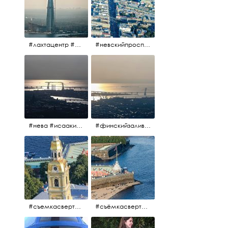
#лахтацентр #лахта #башнягазпром #газпром #башня #небоскрёбпитера #небоскрёб #финскийзалив #санктпетербург
#невскийпроспект #центргорода #санктпетербург #осень2017 #когдапаришьнадгородом
#нева #исаакий #исаакиевскийсобор #нева #васильевскийостров #адмиралтейскийрайон #финскийзалив #дворцовыймост #небонадпитером #осень2017
#финскийзалив #маркизовалужа #нева
#съемкасвертолета #вертолёт #съёмкасвертолёта #петропавловскаякрепость #заячийостров #санктпетербург
#съёмкасвертолёта #питер #петропавловскаякрепость #нева #осень2017