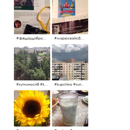
#фёдордобронравов #эдуардпарри #жилибыли #иринарозанова
#марюсвайсберг #александрревва #глюкоза #любовьвбольшомгороде #ххvфестивальроссийскогокино
#купчиноспб #kupchino
#kupchino #купчиноспб