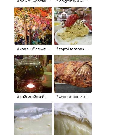
#рама#деревяннаярама#антиквариат#живопись#aplgallery
#aplgallery #живопись #портрет
#краски#палитра#картина#живопись#aplgallery
#торт#тортсевер#север#severspb#северметрополь#безе#безесклубникой#тортвоздушный#тортсбезе#cake#meringuecake#meringuecakewithstrawberries @sever_metropol
#чайкитайский#чай#tea#teachinese @chinacook.ru
#мясо#шашлык#шашлыкмашлык #пальчикиоближешь