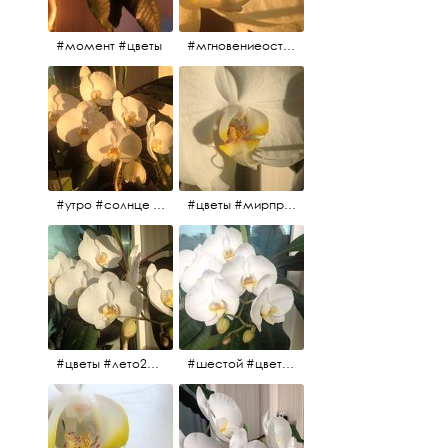
#момент #цветы
#мгновениеостановись #прекрасныймомент #жаждарасцвета
#утро #солнце #белыеночи2017 #санктпетербург #цветы #седьмойпошёл
#цветы #мирпрекрасен #пятьутра
#цветы #лето2017 #седьмойнаподходе #шестой #всегодевять
#шестой #цветыцветут #цветы #лето2017 #летнийснег