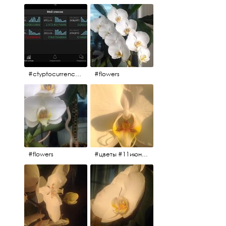
#ctyptocurrency #btc #eth
#flowers
#flowers
#цветы #11июня2017 #5утра #белыеночи