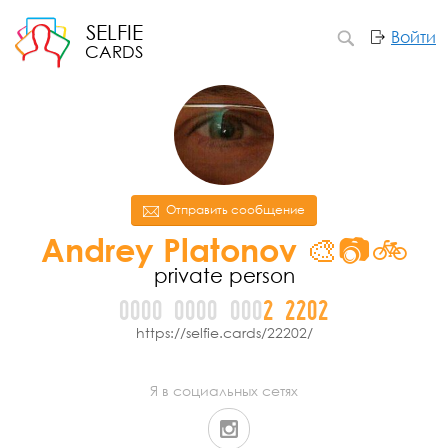
SELFIE
Войти
CARDS
Отправить сообщение
Andrey Platonov 🎨📷🚲
private person
0000
0000
000
2
2
2
0
2
https://selfie.cards/22202/
Я в социальных сетях