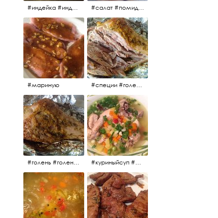
#индейка #индейкавфольге #еда #мясоиндейки 🚀
#салат #помидоры #яйцо #огурцы #зелень #кинза #петрушка #укроп #сметана #соль #витамины
#мариную
#специи #голень #голеньиндейки #индейка #мясо #еда #завтрак #голеньиндейкивфольге
#голень #голеньиндейки #голеньиндейкивфольге #индейка #завтрак #еда #мясо
#куриныйсуп #еда #ужин #можнокушать