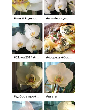
#пятый #цветок
#пятыйнаподходе# цветы #весна2017
#21мая2017 #трио #цветы
#форель #баклажаны #помидоры #завтрак
#доброеутро#май#солнце#цветы #майсолнцецветы
#цветы