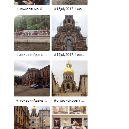
#неместные #июльскийдень2017
#15july2017 #июльскийдень2017 #катерок #bonfire
#июльскийдень2017 #15july2017
#15july2017 #июльскийдень2017 #спаснакрови
#июльскийдень2017 #15july2017
#спаснакрови #июльскийдень2017