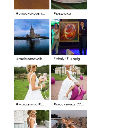
#спаснакрови#зима#спб
#редиска
#radissonroyalhotel #рэдиссонройал#рэдиссонройалмосква #рекамосква#москва#гостиницаукраина#украина#hotel#отель#moscow @radissonroyalmoscow
#vitaly#f1#aplgallery#formula1
#москвичка #москвичка1990#вднх2016 #июль2016 #1990
#москвичка1990@#июль2016 #вднх2016 #1990