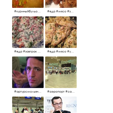
#куриныйбульон #лавровыйлист #помидоры #картофель #чеснок #лук #морковь #приправы #перецдушистый #курица #ужин #еда #сольповкусу #жёлтыйкарри #имбирь #кориандр #кокос #лимонныйсок #оливковоемасло #кумин #кайенскийперец
#еда #мясо #завтрак #источниквдохновения #люблюготовить
#еда #завтрак #витамины #помидоры #укроп #огурцы #сметана #салат
#еда #мясо #утро #завтрак #едакакисточниквдохновения
#артурсмольянинов @melnikovadsh #artursmolyaninov
#аэропорт #санктпетербург #пулково #мореморе #моремолнцепесок #дваночи