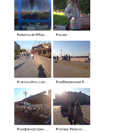
#вертолёт#балтийскиеавиалинии #петропавловскаякрепость #заячийостров #полётынадпитером #полётынадгородом #полёты
#змея
#летучийголландец #набережнаяневы
#набережная #людигуляют #биржевоймост
#кафенастрелкевасильевскогоострова #байкеры
#питер #васильевскийостров #байкеры #иностранцы