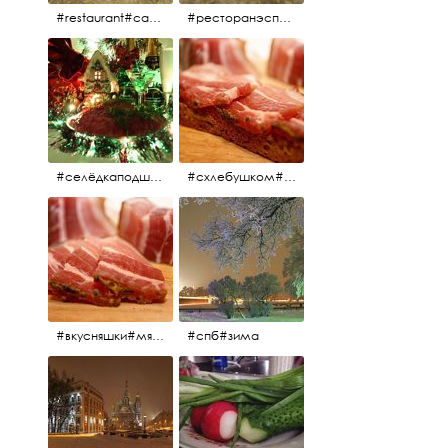
#restaurant#candidates #aspila #restaurantaspils ресторан#ресторанэспиля#эспланада#концертнаяэстрада
#ресторанэспиля#restaurantaspils#aspila#candidates#эспланада#концертнаяэстрада
#селёдкаподшубой#основноеблюдо#новыйгод#шампанское#праздник
#схлебушком#мясо
#вкусняшки#мясо
#спб#зима