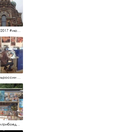
#15july2017 #июльскийдень2017 #спаснакрови
#янтарьроссии #янтарь
#каналгрибоедова #санктпетербург #вернисаж #