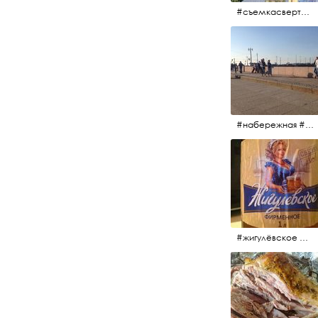
#съемкасвертолета #вертолёт #съёмкасвертолёта #петропавловскаякрепость #заячийостров #санктпетербург
#набережная #людигуляют #биржевоймост
#жигулёвское #пиво #свежеепиво #beer #напиток