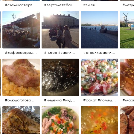
#съёмкасвертолёта #питер #петропавловскаякрепость #нева #осень2017
#вертолёт#балтийскиеавиалинии #петропавловскаякрепость #заячийостров #полётынадпитером #полётынадгородом #полёты
#змея
#кафенастрелкевасильевскогоострова #байкеры
#питер #васильевскийостров #байкеры #иностранцы
#стрелкавасильевскогоострова #нева #река
#блюдоготово #можнокушать #простолук #лук #индейкавфольге #мясоиндейки
#индейка #индейкавфольге #еда #мясоиндейки 🚀
#салат #помидоры #яйцо #огурцы #зелень #кинза #петрушка #укроп #сметана #соль #витамины
#мар