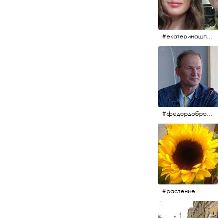
#екатеринашпица #шпица @ekaterinashpitsa
#фёдордобронравов #кино #хорошеекино #жилибыли
#растение