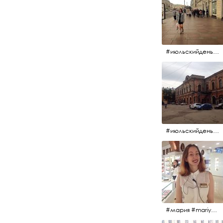
#июльскийдень2017 #15july2017 #невский
#июльскийдень2017 #15july2017
#мария #mariya #янтарьроссии