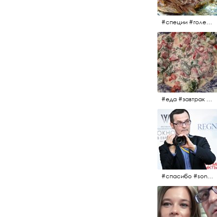
#специи #голень #голеньиндейки #индейка #мясо #еда #завтрак #голеньиндейкивфольге
#еда #завтрак #витамины #помидоры #укроп #огурцы #сметана #салат
#спасибо #sony #nikon #oknofestivsl @alex_kurov #aplgallery