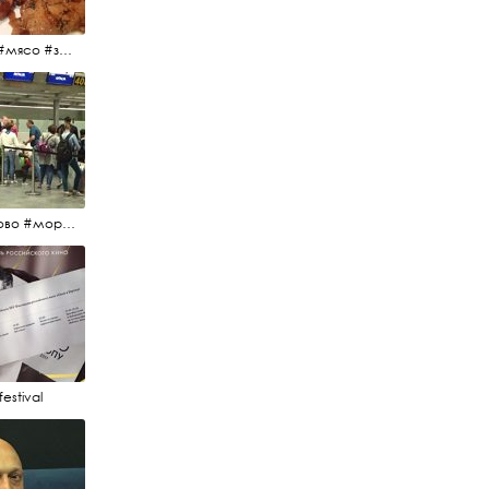
#еда #мясо #завтрак #источниквдохновения #люблюготовить
#пулково #море #песок #лето #морепесоксолнце #дваночи
estival