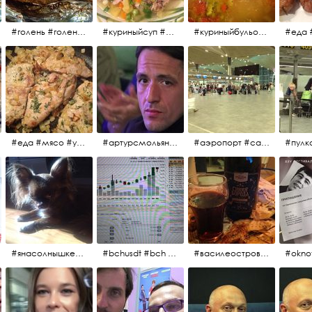
#голень #голеньиндейки #голеньиндейкивфольге #индейка #завтрак #еда #мясо
#куриныйсуп #еда #ужин #можнокушать
#куриныйбульон #лавровыйлист #помидоры #картофель #чеснок #лук #морковь #приправы #перецдушистый #курица #ужин #еда #сольповкусу #жёлтыйкарри #имбирь #кориандр #кокос #лимонныйсок #оливковоемасло #кумин #кайенскийперец
#еда #мясо #утро #завтрак #едакакисточниквдохновения
#артурсмольянинов @melnikovadsh #artursmolyaninov
#аэропорт #санктпетербург #пулково #мореморе #моремолнцепесок #дваночи
#янасолнышкележу #янасолнышкогляжу #чихуахуа
#bchusdt #bch #usdt #sell #buy #exchange #markets #bitcoincash #cryptocurrency #pump
#василеостровское #синяяборода #пиво #пивовобла #вобла #рыба
#oknof