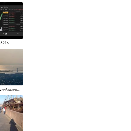
#5216
#финскийзалив #маркизовалужа #нева