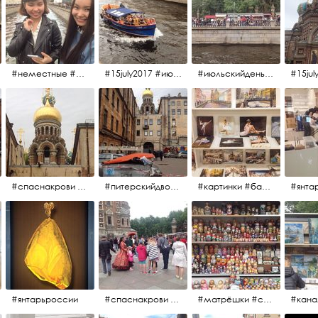
#неместные #июльскийдень2017
#15july2017 #июльскийдень2017 #катерок #bonfire
#июльскийдень2017 #15july2017
#спаснакрови #июльскийдень2017
#питерскийдвор #спаснакрови #июльскийдень2017
#картинки #балетпитера #янтарьроссиии
#янтарьроссии
#спаснакрови #михайловскийсад
#матрёшки #сувениры #вернисаж