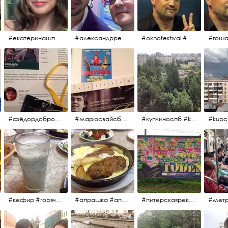
#екатеринашпица #шпица @ekaterinashpitsa
#александрревва #ревва #артурпирожков #бабушкалегкогоповедения @arthurpirozhkov
#oknofestival #gosha #гошакуценко
#фёдордобронравов #эдуардпарри #жилибыли #иринарозанова
#марюсвайсберг #александрревва #глюкоза #любовьвбольшомгороде #ххvфестивальроссийскогокино
#купчиноспб #kupchino
#кефир #горячийкефир #национальноеблюдо #лаваш #вкусно
#апрашка #апраксиндвор #кафенаапрашке #куринаякотлетанасковороде #сковородка #кафедлясвоих
#питерскаяреклама #todes #куколки #окраинапитера #фрунзенскийрайон