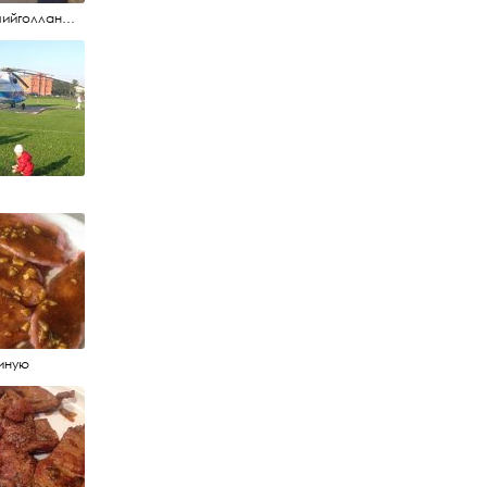
#летучийголландец #набережнаяневы
иную