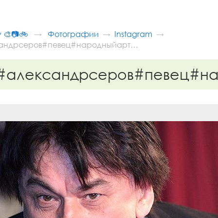
v 🎨📷🚲
Фотографии
Instagram
андрсеров#певец#народныйарт…
#александрсеров#певец#н