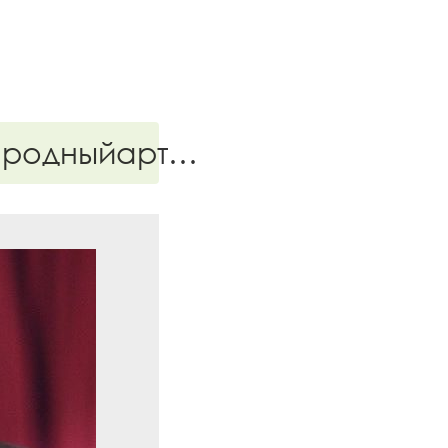
ародныйарт…