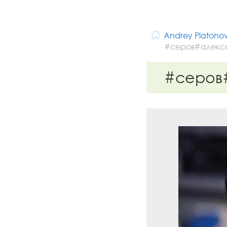
Andrey Platono
#серов#алекс
#серов