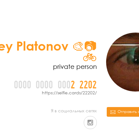
ey Platonov 🎨📷
🚲
private person
0000
0000
000
2
2
2
0
2
https://selfie.cards/22202/
Я в социальных сетях
Отправить