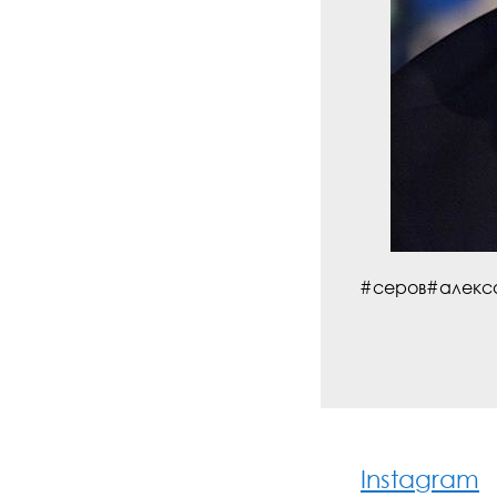
#серов#алекс
Instagram