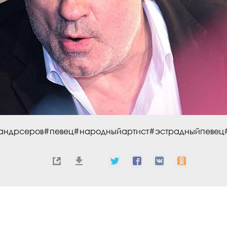
андрсеров#певец#народныйартист#эстрадныйпевец