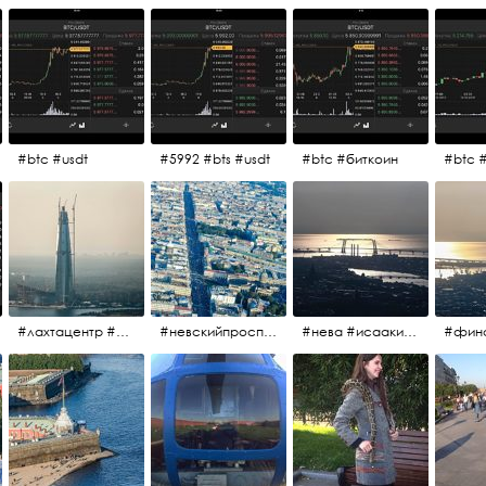
#btc #usdt
#5992 #bts #usdt
#btc #биткоин
#btc 
#лахтацентр #лахта #башнягазпром #газпром #башня #небоскрёбпитера #небоскрёб #финскийзалив #санктпетербург
#невскийпроспект #центргорода #санктпетербург #осень2017 #когдапаришьнадгородом
#нева #исаакий #исаакиевскийсобор #нева #васильевскийостров #адмиралтейскийрайон #финскийзалив #дворцовыймост #небонадпитером #осень2017