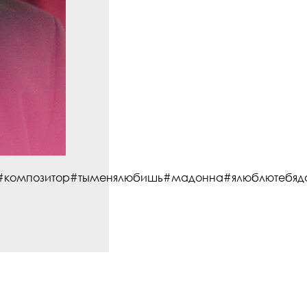
#композитор#тыменялюбишь#мадонна#ялюблютебяд