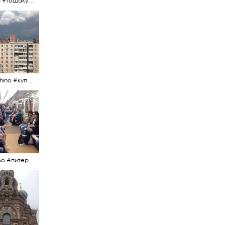
#гоша #гошакуценко #oknofestival
#kupchino #купчиноспб
#метро #питерскоеметро #невскаялиния