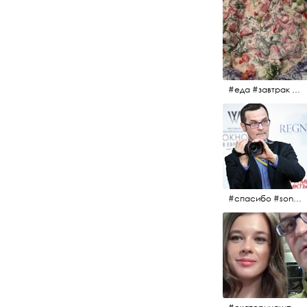
#еда #завтрак #витамины #помидоры #укроп #огурцы #сметана #салат
#спасибо #sony #nikon #oknofestivsl @alex_kurov #aplgallery