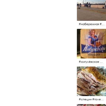
#набережная #людигуляют #биржевоймост
#жигулёвское #пиво #свежеепиво #beer #напиток
#специи #голень #голеньиндейки #индейка #мясо #еда #завтрак #голеньиндейкивфольге