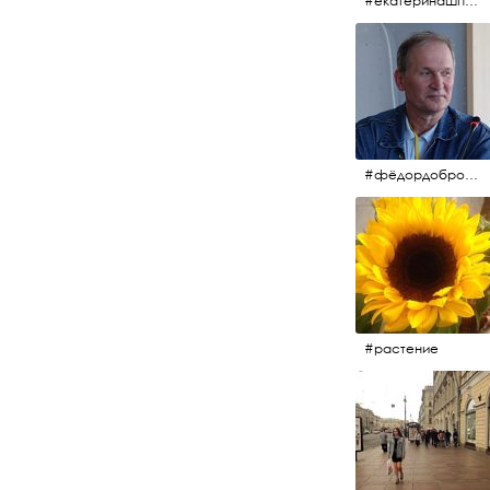
#екатеринашпица #шпица @ekaterinashpitsa
#фёдордобронравов #кино #хорошеекино #жилибыли
#растение