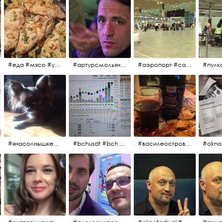
#еда #мясо #утро #завтрак #едакакисточниквдохновения
#артурсмольянинов @melnikovadsh #artursmolyaninov
#аэропорт #санктпетербург #пулково #мореморе #моремолнцепесок #дваночи
#янасолнышкележу #янасолнышкогляжу #чихуахуа
#bchusdt #bch #usdt #sell #buy #exchange #markets #bitcoincash #cryptocurrency #pump
#василеостровское #синяяборода #пиво #пивовобла #вобла #рыба
#oknof