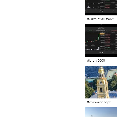
#6095 #btc #usdt
#btc #5000
#съемкасвертолета #вертолёт #съёмкасвертолёта #петропавловскаякрепость #заячийостров #санктпетербург