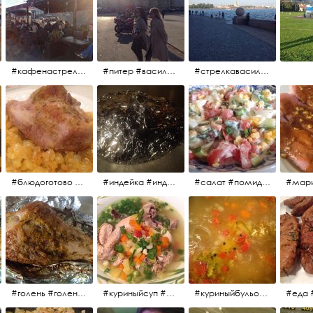
#кафенастрелкевасильевскогоострова #байкеры
#питер #васильевскийостров #байкеры #иностранцы
#стрелкавасильевскогоострова #нева #река
#блюдоготово #можнокушать #простолук #лук #индейкавфольге #мясоиндейки
#индейка #индейкавфольге #еда #мясоиндейки 🚀
#салат #помидоры #яйцо #огурцы #зелень #кинза #петрушка #укроп #сметана #соль #витамины
#мар
#голень #голеньиндейки #голеньиндейкивфольге #индейка #завтрак #еда #мясо
#куриныйсуп #еда #ужин #можнокушать
#куриныйбульон #лавровыйлист #помидоры #картофель #чеснок #лук #морковь #приправы #перецдушистый #курица #ужин #еда #сольповкусу #жёлтыйкарри #имбирь #кориандр #кокос #лимонныйсок #оливковоемасло #кумин #кайенскийперец