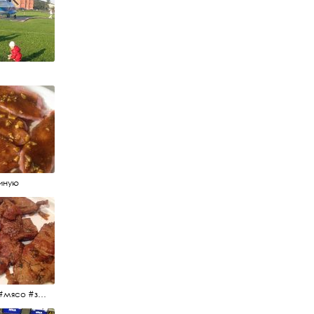
иную
#еда #мясо #завтрак #источниквдохновения #люблюготовить