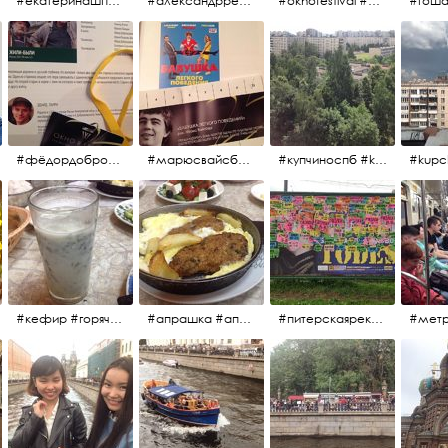
#екатеринашпица #шпица @ekaterinashpitsa
#александрревва #ревва #артурпирожков #бабушкалегкогоповедения @arthurpirozhkov
#oknofestival #gosha #гошакуценко
#фёдордобронравов #эдуардпарри #жилибыли #иринарозанова
#марюсвайсберг #александрревва #глюкоза #любовьвбольшомгороде #ххvфестивальроссийскогокино
#купчиноспб #kupchino
#кефир #горячийкефир #национальноеблюдо #лаваш #вкусно
#апрашка #апраксиндвор #кафенаапрашке #куринаякотлетанасковороде #сковородка #кафедлясвоих
#питерскаяреклама #todes #куколки #окраинапитера #фрунзенскийрайон