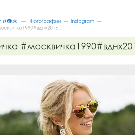
v 🎨📷🚲
Фотографии
Instagram
осквичка1990#вднх2016…
ичка #москвичка1990#вднх2