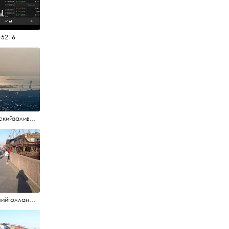
#5216
#финскийзалив #маркизовалужа #нева
#летучийголландец #набережнаяневы