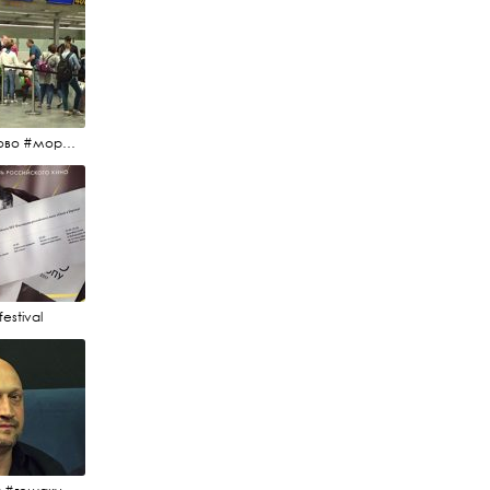
#пулково #море #песок #лето #морепесоксолнце #дваночи
estival