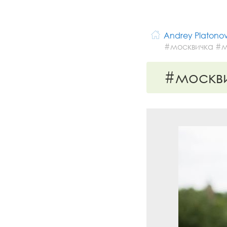
Andrey Platono
#москвичка #м
#москв