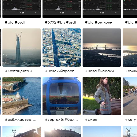
#btc #usdt
#5992 #bts #usdt
#btc #биткоин
#btc 
#лахтацентр #лахта #башнягазпром #газпром #башня #небоскрёбпитера #небоскрёб #финскийзалив #санктпетербург
#невскийпроспект #центргорода #санктпетербург #осень2017 #когдапаришьнадгородом
#нева #исаакий #исаакиевскийсобор #нева #васильевскийостров #адмиралтейскийрайон #финскийзалив #дворцовыймост #небонадпитером #осень2017
#съёмкасвертолёта #питер #петропавловскаякрепость #нева #осень2017
#вертолёт#балтийскиеавиалинии #петропавловскаякрепость #заячийостров #полётынадпитером #полётынадгородом #полёты
#змея