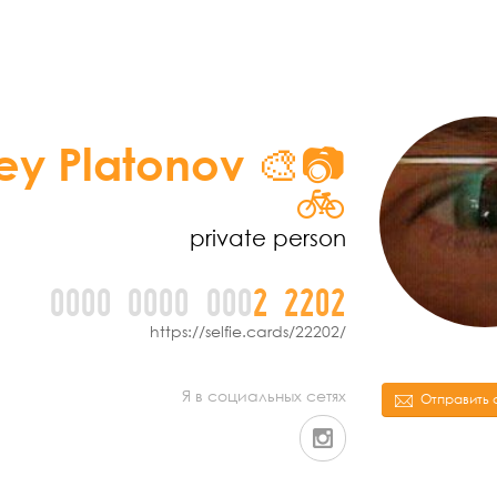
ey Platonov 🎨📷
🚲
private person
0000
0000
000
2
2
2
0
2
https://selfie.cards/22202/
Я в социальных сетях
Отправить