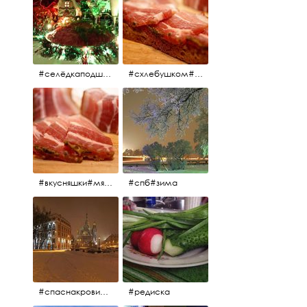
#селёдкаподшубой#основноеблюдо#новыйгод#шампанское#праздник
#схлебушком#мясо
#вкусняшки#мясо
#спб#зима
#спаснакрови#зима#спб
#редиска