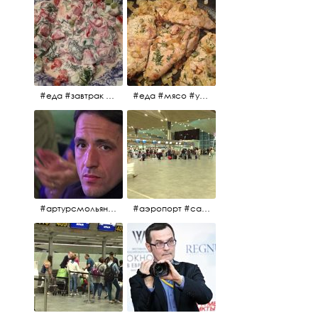
#еда #завтрак #витамины #помидоры #укроп #огурцы #сметана #салат
#еда #мясо #утро #завтрак #едакакисточниквдохновения
#артурсмольянинов @melnikovadsh #artursmolyaninov
#аэропорт #санктпетербург #пулково #мореморе #моремолнцепесок #дваночи