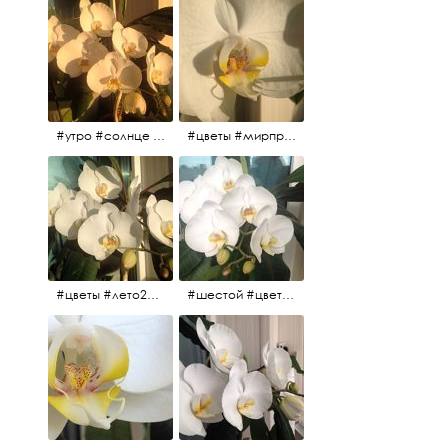
#утро #солнце #белыеночи2017 #санктпетербург #цветы #седьмойпошёл
#цветы #мирпрекрасен #пятьутра
#цветы #лето2017 #седьмойнаподходе #шестой #всегодевять
#шестой #цветыцветут #цветы #лето2017 #летнийснег