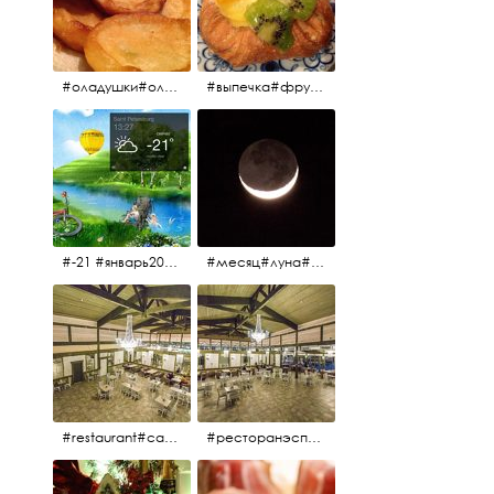
#оладушки#оладушкинакефире #оладушкисяблоками #кефир#яблоки С утра испёк, на кефире с яблоками.
#выпечка#фрукты#пекарня#зима
#-21 #январь2017 #зима2017 #санктпетербург2017
#месяц#луна#африканскаялуна#moon#moon🌙
#restaurant#candidates #aspila #restaurantaspils ресторан#ресторанэспиля#эспланада#концертнаяэстрада
#ресторанэспиля#restaurantaspils#aspila#candidates#эспланада#концертнаяэстрада