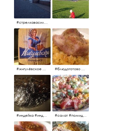
#стрелкавасильевскогоострова #нева #река
#жигулёвское #пиво #свежеепиво #beer #напиток
#блюдоготово #можнокушать #простолук #лук #индейкавфольге #мясоиндейки
#индейка #индейкавфольге #еда #мясоиндейки 🚀
#салат #помидоры #яйцо #огурцы #зелень #кинза #петрушка #укроп #сметана #соль #витамины