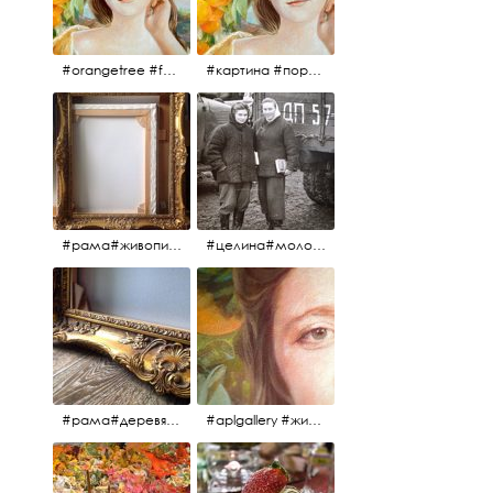
#orangetree #fertility #abundance #portrait #painting #живопись #портрет #картина #девушка #улыбка #aplgallery
#картина #портрет #живопись #апельсиновоедерево # девушка #улыбка #изобилие #плодородие #painting #portrait #abundance #fertility #orangetree #aplgallery
#рама#живопись#антиквариат#спб#aplgallery
#целина#молодёжьнацелине#комсомолки#50тыегода #50тые#СССР
#рама#деревяннаярама#антиквариат#живопись#aplgallery
#aplgallery #живопись #портрет