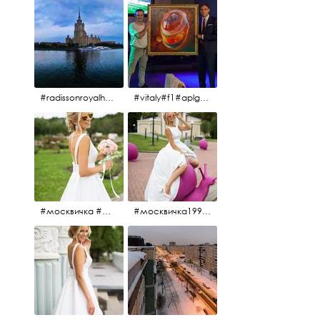
#radissonroyalhotel #рэдиссонройал#рэдиссонройалмосква #рекамосква#москва#гостиницаукраина#украина#hotel#отель#moscow @radissonroyalmoscow
#vitaly#f1#aplgallery#formula1
#москвичка #москвичка1990#вднх2016 #июль2016 #1990
#москвичка1990@#июль2016 #вднх2016 #1990