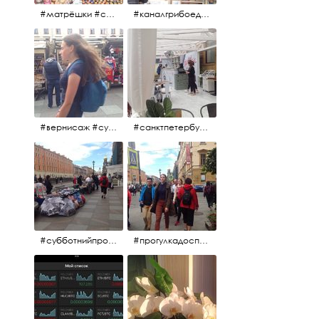
#матрёшки #сувениры #вернисаж
#каналгрибоедова #санктпетербург #вернисаж #
#вернисаж #сувениры #картины
#санктпетербург #летнеекафе
#субботнийпроменад #набережнаяканалагрибоедова #санктпетербург
#прогулкадоспасаиобратно #санктпетербург #15july2017 #субботнийпитерскийдень #субботнийпроменад #послеобеда