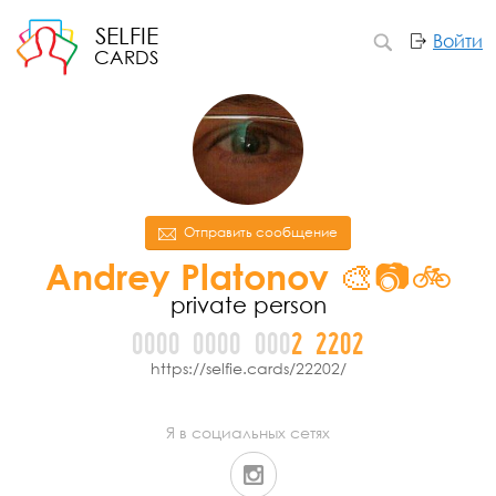
SELFIE
Войти
CARDS
Отправить сообщение
Andrey Platonov 🎨📷🚲
private person
0000
0000
000
2
2
2
0
2
https://selfie.cards/22202/
Я в социальных сетях