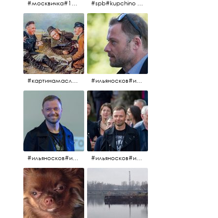
#москвичка#1990#вднх2016#июль2016#
#spb#kupchino #крышапотекла
#картинамаслом #картина #охотники#хорошеенастроение #aplgallery
#ильяносков#ильяносков2016#очеммолчатфранцузы #санктпетербург #кино#фильфильфильм @ilya_noskov_official
#ильяносков#ильяносков_главныйгерой #санктпетербург #ленфильм# @ilya_noskov_official #контрибуция#очеммолчатфранцузы#эдуардпичугин
#ильяносков#ильяносков_главныйгерой @ilya_noskov_official #очеммолчатфранцузы#очёммолчатфранцузы