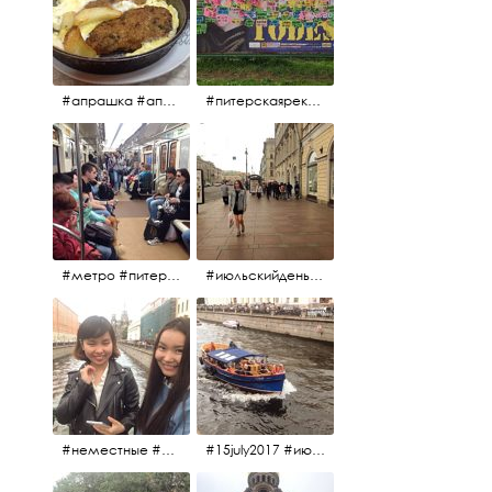
#апрашка #апраксиндвор #кафенаапрашке #куринаякотлетанасковороде #сковородка #кафедлясвоих
#питерскаяреклама #todes #куколки #окраинапитера #фрунзенскийрайон
#метро #питерскоеметро #невскаялиния
#июльскийдень2017 #15july2017 #невский
#неместные #июльскийдень2017
#15july2017 #июльскийдень2017 #катерок #bonfire