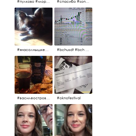
#пулково #море #песок #лето #морепесоксолнце #дваночи
#спасибо #sony #nikon #oknofestivsl @alex_kurov #aplgallery
#янасолнышкележу #янасолнышкогляжу #чихуахуа
#bchusdt #bch #usdt #sell #buy #exchange #markets #bitcoincash #cryptocurrency #pump
#василеостровское #синяяборода #пиво #пивовобла #вобла #рыба
#oknofestival