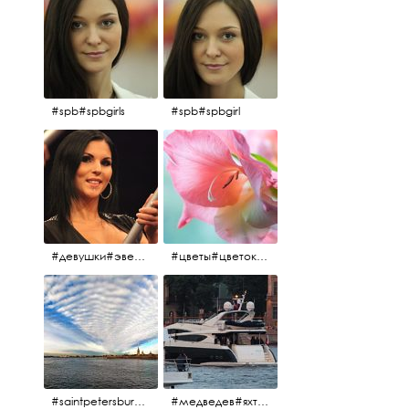
#spb#spbgirls
#spb#spbgirl
#девушки#эверласт#everlast#finland#southfinland#helsinki
#цветы#цветок#нежность
#saintpetersburg #санктпетербург#нева#троицкиймост#питерскоеутро#петропавловскаякрепость
#медведев#яхты#алыепаруса2023#белыеночи2013#санктпетербург #яхтафотиния#yacht#yachtphotinia