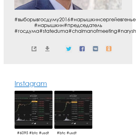
#выборывгосдуму2016#нарышкинсергейевгенье
#нарышкин#председатель
#госдума#stateduma#chaimanofmeeting#naryshkin
Instagram
#6095 #btc #usdt
#btc #usdt