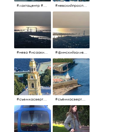
#лахтацентр #лахта #башнягазпром #газпром #башня #небоскрёбпитера #небоскрёб #финскийзалив #санктпетербург
#невскийпроспект #центргорода #санктпетербург #осень2017 #когдапаришьнадгородом
#нева #исаакий #исаакиевскийсобор #нева #васильевскийостров #адмиралтейскийрайон #финскийзалив #дворцовыймост #небонадпитером #осень2017
#финскийзалив #маркизовалужа #нева
#съемкасвертолета #вертолёт #съёмкасвертолёта #петропавловскаякрепость #заячийостров #санктпетербург
#съёмкасвертолёта #питер #петропавловскаякрепость #нева #осень2017