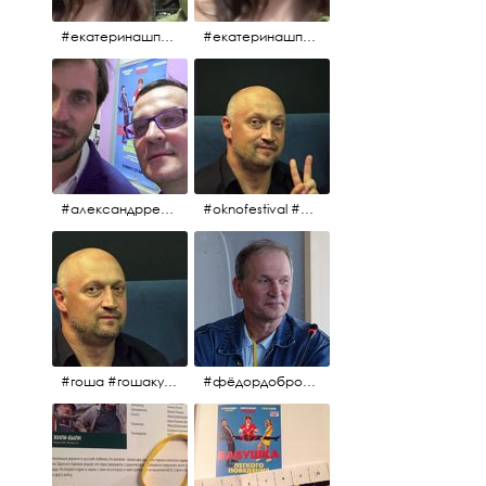
#екатеринашпица #шпица @ekaterinashpitsa
#екатеринашпица #шпица @ekaterinashpitsa
#александрревва #ревва #артурпирожков #бабушкалегкогоповедения @arthurpirozhkov
#oknofestival #gosha #гошакуценко
#гоша #гошакуценко #oknofestival
#фёдордобронравов #кино #хорошеекино #жилибыли