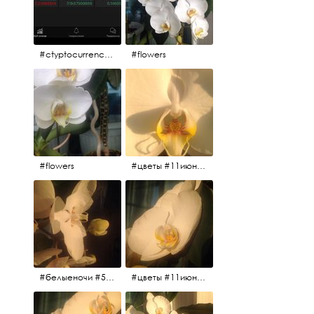
#ctyptocurrency #btc #eth
#flowers
#flowers
#цветы #11июня2017 #5утра #белыеночи
#белыеночи #5утра #11июня2017 #цветы
#цветы #11июня2017 #5утра #белыеночи