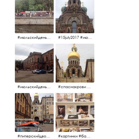
#июльскийдень2017 #15july2017
#15july2017 #июльскийдень2017 #спаснакрови
#июльскийдень2017 #15july2017
#спаснакрови #июльскийдень2017
#питерскийдвор #спаснакрови #июльскийдень2017
#картинки #балетпитера #янтарьроссиии