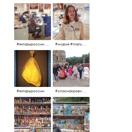
#янтарьроссии #янтарь
#мария #mariya #янтарьроссии
#янтарьроссии
#спаснакрови #михайловскийсад