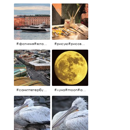
#фотиния#яхтафотиния#дмитриймедведев#медведев#яхта#алыепаруса2013#2013#алыепаруса #нева#санктпетербург #yachtphotinia#yacht
#рисую#рисовать#краскихолстмасло#картина#холст#кисточки#палитра#художник#портрет#aplgallery
#санктпетербург #исаакиевскийсобор #исакий
#луна#moon#апрельскаялуна#санктпетербург