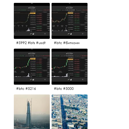
#5992 #bts #usdt
#btc #биткоин
#btc #5216
#btc #5000