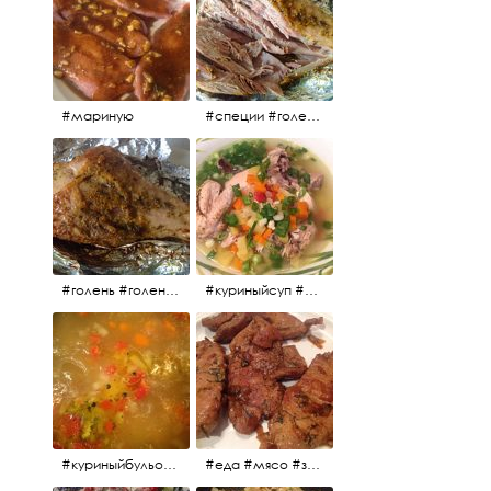
#мариную
#специи #голень #голеньиндейки #индейка #мясо #еда #завтрак #голеньиндейкивфольге
#голень #голеньиндейки #голеньиндейкивфольге #индейка #завтрак #еда #мясо
#куриныйсуп #еда #ужин #можнокушать
#куриныйбульон #лавровыйлист #помидоры #картофель #чеснок #лук #морковь #приправы #перецдушистый #курица #ужин #еда #сольповкусу #жёлтыйкарри #имбирь #кориандр #кокос #лимонныйсок #оливковоемасло #кумин #кайенскийперец
#еда #мясо #завтрак #источниквдохновения #люблюготовить