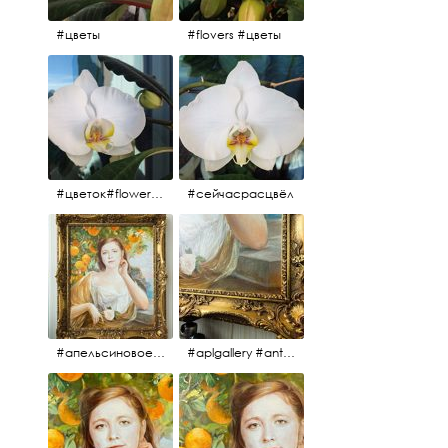
#цветы
#flovers #цветы
#цветок#flowers #💜🌸
#сейчасрасцвёл
#апельсиновоедерево #плодородие #изобилие #картина #портрет #живопись #девушка #апельсиновоедерево #плодородие #рама #антикварнаярама #антиквариат #antiques #abundance #aplgallery #portrait #painting #frame #fertility #orangetree @aplgallery
#aplgallery #antiques #painting #portrait #frame #antiqueframe #abundance #fertility #orangetree #антиквариат#картина#фрагмент #живопись #улыбка #девушка #портрет #рама #антикварнаярама #изобилие #плодородие #апельсиновоедерево