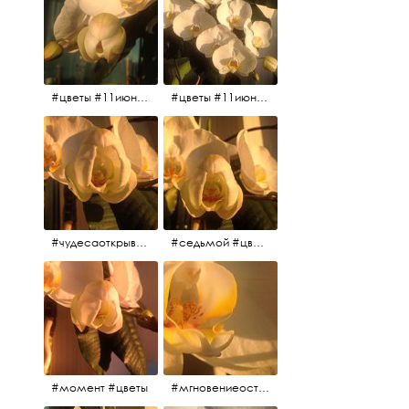
#цветы #11июня2017
#цветы #11июня2017
#чудесаоткрываются #красота #чудоприроды #нежность #цветы #прекрасное
#седьмой #цветы #жизньналоджии
#момент #цветы
#мгновениеостановись #прекрасныймомент #жаждарасцвета