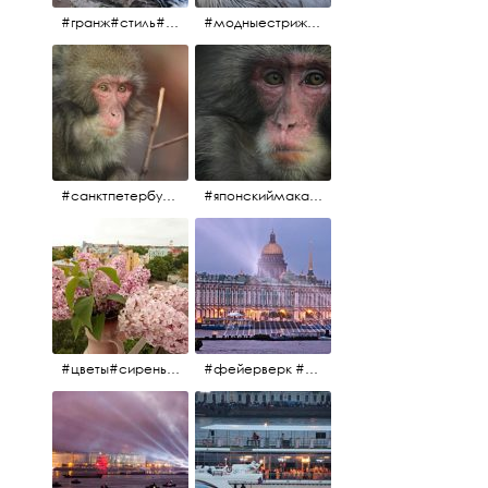
#гранж#стиль#тренд#тренд2017 #модныестрижки#санктпетербург #пеликан #птицы#причёски
#модныестрижки#стильныестрижки#причёски#зоопарк #пеликан#санктпетербург #причёскиподуше
#санктпетербург #macacafuscata #macaca #ленинградскийзоопарк #снежнаяобезьяна #японскиймакак #макака #зоопарк
#японскиймакак#снежнаяобезьяна#приматы#макака#зоопарк#животные#ленинградскийзоопарк#macaca#macacafuscata#санктпетербург
#цветы#сирень #розоваясирень #натюрморт #натюрмортсцветами #весна2012 #пробуждение
#фейерверк #салют #парусник #санктпетербург #белыеночи2012 #белыеночи #алыепаруса2012 #алыепаруса #нева