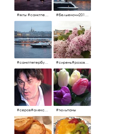
#яхты #санктпетербург #нева #белыеночи2012 #алыепаруса #алыепаруса2012#парусник#салют#фейерверк
#белыеночи2012 #белыеночи #2012 #нева #санктпетербург #яхты
#санктпетербург #нева#яхты#2012 #белыеночи#белыеночи2012
#сирень#розоваясирень#натюрморт#натюрмортсцветами#2012#весна2012
#серов#александрсеров#певец#народныйартист#эстрадныйпевец#композитор#тыменялюбишь#мадонна#ялюблютебядослёз
#тюльпаны