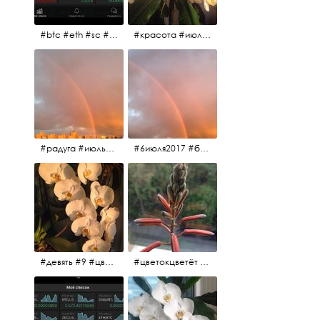
#btc #eth #sc #xrp #etc #maid #sys #naut #strat #pasc #dash #xmr #nxt #usdt #ltc#lsk #zec #str #rep #coin #markets #bitcoin
#красота #июльскоеутро
#радуга #июльскоеутро #радугавовсёнебо #6июля2017
#6июля2017 #белыеночи #питерскоеутро #джулаймонинг #июльскоеутро #радугавовсёнебо #радуга #дождик
#девять #9 #цветы
#цветокцветёт #flowers