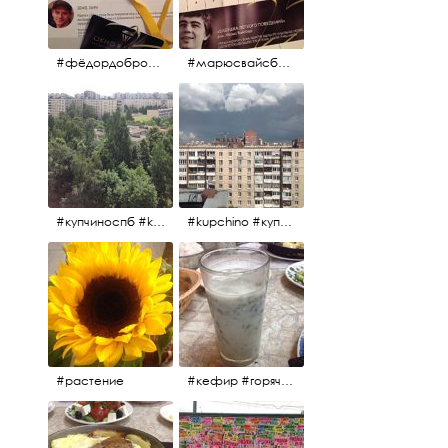
#фёдордобронравов #эдуардпарри #жилибыли #иринарозанова
#марюсвайсберг #александрревва #глюкоза #любовьвбольшомгороде #ххvфестивальроссийскогокино
#купчиноспб #kupchino
#kupchino #купчиноспб
#растение
#кефир #горячийкефир #национальноеблюдо #лаваш #вкусно