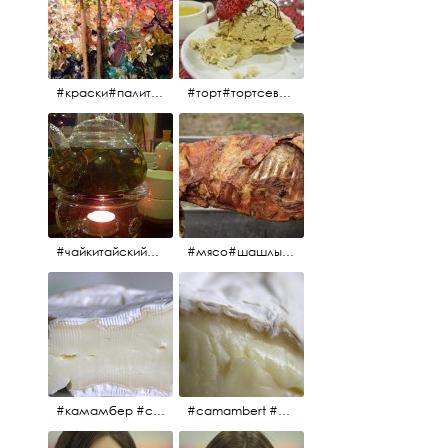
#краски#палитра#картина#живопись#aplgallery
#торт#тортсевер#север#severspb#северметрополь#безе#безесклубникой#тортвоздушный#тортсбезе#cake#meringuecake#meringuecakewithstrawberries @sever_metropol
#чайкитайский#чай#tea#teachinese @chinacook.ru
#мясо#шашлык#шашлыкмашлык #пальчикиоближешь
#камамбер #сыр #camambert
#camambert #сыр#камамбер