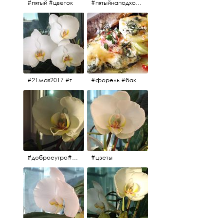
#пятый #цветок
#пятыйнаподходе# цветы #весна2017
#21мая2017 #трио #цветы
#форель #баклажаны #помидоры #завтрак
#доброеутро#май#солнце#цветы #майсолнцецветы
#цветы