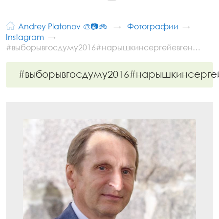
Andrey Platonov 🎨📷🚲
Фотографии
Instagram
#выборывгосдуму2016#нарышкинсергейевген…
#выборывгосдуму2016#нарышкинсерге