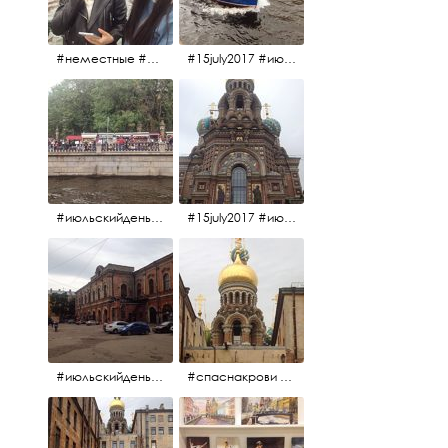
#неместные #июльскийдень2017
#15july2017 #июльскийдень2017 #катерок #bonfire
#июльскийдень2017 #15july2017
#15july2017 #июльскийдень2017 #спаснакрови
#июльскийдень2017 #15july2017
#спаснакрови #июльскийдень2017