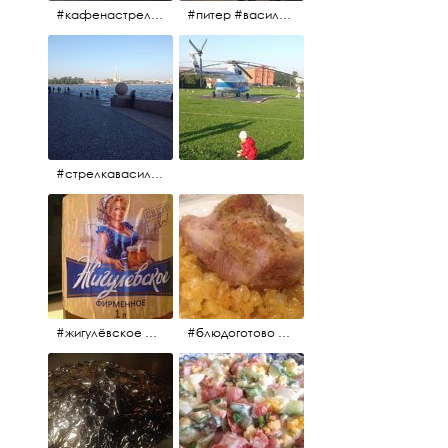
#кафенастрелкевасильевскогоострова #байкеры
#питер #васильевскийостров #байкеры #иностранцы
#стрелкавасильевскогоострова #нева #река
#жигулёвское #пиво #свежеепиво #beer #напиток
#блюдоготово #можнокушать #простолук #лук #индейкавфольге #мясоиндейки