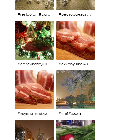
#restaurant#candidates #aspila #restaurantaspils ресторан#ресторанэспиля#эспланада#концертнаяэстрада
#ресторанэспиля#restaurantaspils#aspila#candidates#эспланада#концертнаяэстрада
#селёдкаподшубой#основноеблюдо#новыйгод#шампанское#праздник
#схлебушком#мясо
#вкусняшки#мясо
#спб#зима