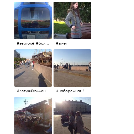
#вертолёт#балтийскиеавиалинии #петропавловскаякрепость #заячийостров #полётынадпитером #полётынадгородом #полёты
#змея
#летучийголландец #набережнаяневы
#набережная #людигуляют #биржевоймост