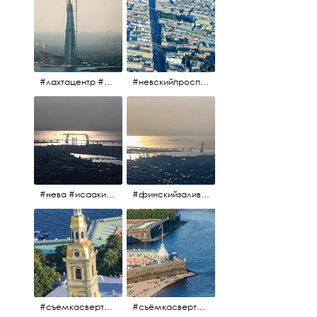
#лахтацентр #лахта #башнягазпром #газпром #башня #небоскрёбпитера #небоскрёб #финскийзалив #санктпетербург
#невскийпроспект #центргорода #санктпетербург #осень2017 #когдапаришьнадгородом
#нева #исаакий #исаакиевскийсобор #нева #васильевскийостров #адмиралтейскийрайон #финскийзалив #дворцовыймост #небонадпитером #осень2017
#финскийзалив #маркизовалужа #нева
#съемкасвертолета #вертолёт #съёмкасвертолёта #петропавловскаякрепость #заячийостров #санктпетербург
#съёмкасвертолёта #питер #петропавловскаякрепость #нева #осень2017