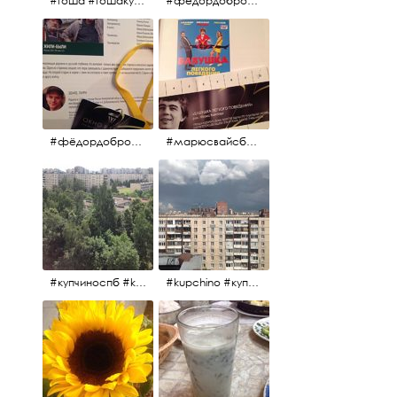
#гоша #гошакуценко #oknofestival
#фёдордобронравов #кино #хорошеекино #жилибыли
#фёдордобронравов #эдуардпарри #жилибыли #иринарозанова
#марюсвайсберг #александрревва #глюкоза #любовьвбольшомгороде #ххvфестивальроссийскогокино
#купчиноспб #kupchino
#kupchino #купчиноспб