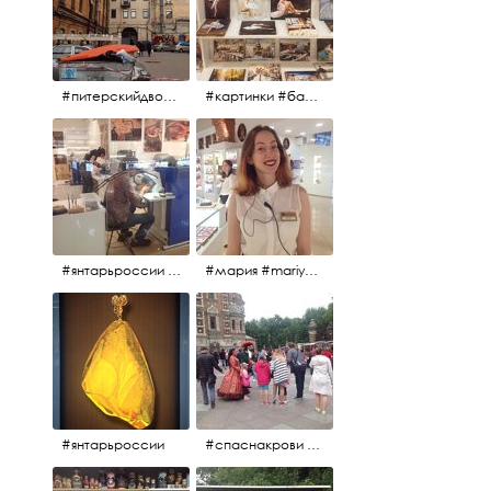
#питерскийдвор #спаснакрови #июльскийдень2017
#картинки #балетпитера #янтарьроссиии
#янтарьроссии #янтарь
#мария #mariya #янтарьроссии
#янтарьроссии
#спаснакрови #михайловскийсад