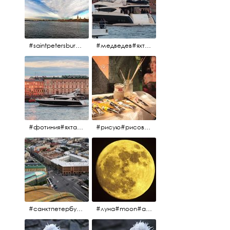
#saintpetersburg #санктпетербург#нева#троицкиймост#питерскоеутро#петропавловскаякрепость
#медведев#яхты#алыепаруса2023#белыеночи2013#санктпетербург #яхтафотиния#yacht#yachtphotinia
#фотиния#яхтафотиния#дмитриймедведев#медведев#яхта#алыепаруса2013#2013#алыепаруса #нева#санктпетербург #yachtphotinia#yacht
#рисую#рисовать#краскихолстмасло#картина#холст#кисточки#палитра#художник#портрет#aplgallery
#санктпетербург #исаакиевскийсобор #исакий
#луна#moon#апрельскаялуна#санктпетербург