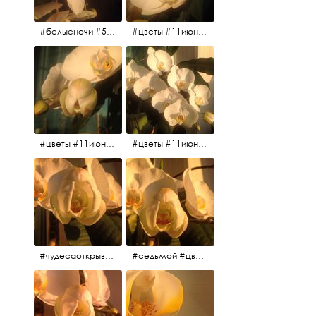
#белыеночи #5утра #11июня2017 #цветы
#цветы #11июня2017 #5утра #белыеночи
#цветы #11июня2017
#цветы #11июня2017
#чудесаоткрываются #красота #чудоприроды #нежность #цветы #прекрасное
#седьмой #цветы #жизньналоджии