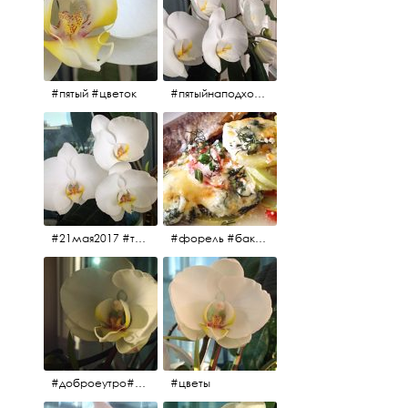
#пятый #цветок
#пятыйнаподходе# цветы #весна2017
#21мая2017 #трио #цветы
#форель #баклажаны #помидоры #завтрак
#доброеутро#май#солнце#цветы #майсолнцецветы
#цветы