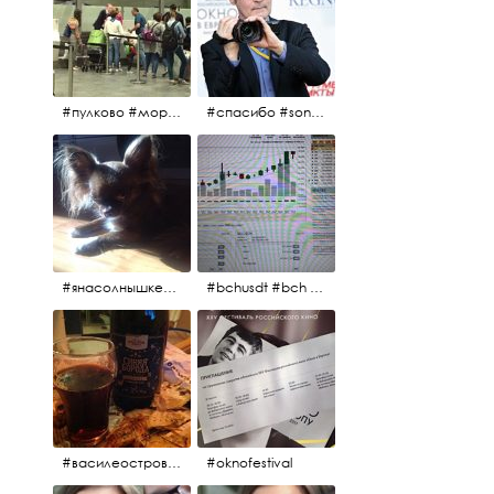
#пулково #море #песок #лето #морепесоксолнце #дваночи
#спасибо #sony #nikon #oknofestivsl @alex_kurov #aplgallery
#янасолнышкележу #янасолнышкогляжу #чихуахуа
#bchusdt #bch #usdt #sell #buy #exchange #markets #bitcoincash #cryptocurrency #pump
#василеостровское #синяяборода #пиво #пивовобла #вобла #рыба
#oknofestival