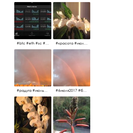
#btc #eth #sc #xrp #etc #maid #sys #naut #strat #pasc #dash #xmr #nxt #usdt #ltc#lsk #zec #str #rep #coin #markets #bitcoin
#красота #июльскоеутро
#радуга #июльскоеутро #радугавовсёнебо #6июля2017
#6июля2017 #белыеночи #питерскоеутро #джулаймонинг #июльскоеутро #радугавовсёнебо #радуга #дождик