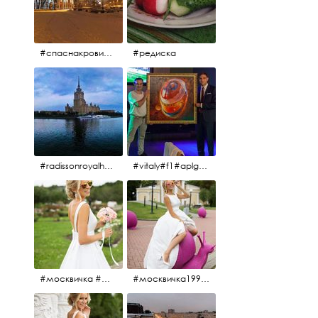
#спаснакрови#зима#спб
#редиска
#radissonroyalhotel #рэдиссонройал#рэдиссонройалмосква #рекамосква#москва#гостиницаукраина#украина#hotel#отель#moscow @radissonroyalmoscow
#vitaly#f1#aplgallery#formula1
#москвичка #москвичка1990#вднх2016 #июль2016 #1990
#москвичка1990@#июль2016 #вднх2016 #1990