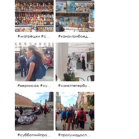
#матрёшки #сувениры #вернисаж
#каналгрибоедова #санктпетербург #вернисаж #
#вернисаж #сувениры #картины
#санктпетербург #летнеекафе
#субботнийпроменад #набережнаяканалагрибоедова #санктпетербург
#прогулкадоспасаиобратно #санктпетербург #15july2017 #субботнийпитерскийдень #субботнийпроменад #послеобеда