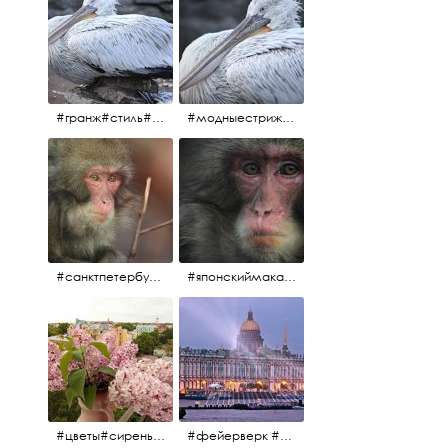
#гранж#стиль#тренд#тренд2017 #модныестрижки#санктпетербург #пеликан #птицы#причёски
#модныестрижки#стильныестрижки#причёски#зоопарк #пеликан#санктпетербург #причёскиподуше
#санктпетербург #macacafuscata #macaca #ленинградскийзоопарк #снежнаяобезьяна #японскиймакак #макака #зоопарк
#японскиймакак#снежнаяобезьяна#приматы#макака#зоопарк#животные#ленинградскийзоопарк#macaca#macacafuscata#санктпетербург
#цветы#сирень #розоваясирень #натюрморт #натюрмортсцветами #весна2012 #пробуждение
#фейерверк #салют #парусник #санктпетербург #белыеночи2012 #белыеночи #алыепаруса2012 #алыепаруса #нева