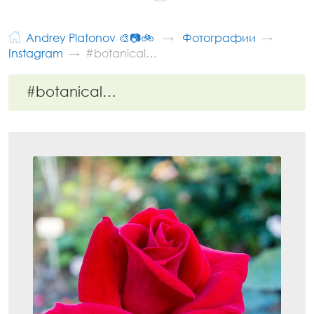
Andrey Platonov 🎨📷🚲
Фотографии
Instagram
#botanical…
#botanical…