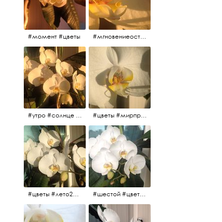
#момент #цветы
#мгновениеостановись #прекрасныймомент #жаждарасцвета
#утро #солнце #белыеночи2017 #санктпетербург #цветы #седьмойпошёл
#цветы #мирпрекрасен #пятьутра
#цветы #лето2017 #седьмойнаподходе #шестой #всегодевять
#шестой #цветыцветут #цветы #лето2017 #летнийснег