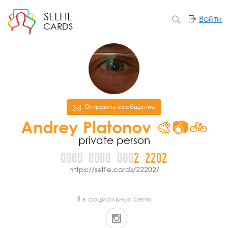
SELFIE
Войти
CARDS
Отправить сообщение
Andrey Platonov 🎨📷🚲
private person
0000
0000
000
2
2
2
0
2
https://selfie.cards/22202/
Я в социальных сетях