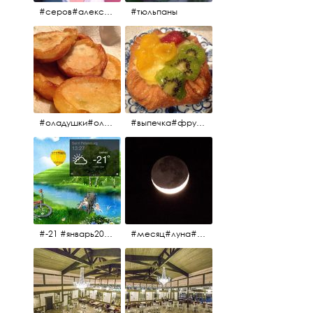
#серов#александрсеров#певец#народныйартист#эстрадныйпевец#композитор#тыменялюбишь#мадонна#ялюблютебядослёз
#тюльпаны
#оладушки#оладушкинакефире #оладушкисяблоками #кефир#яблоки С утра испёк, на кефире с яблоками.
#выпечка#фрукты#пекарня#зима
#-21 #январь2017 #зима2017 #санктпетербург2017
#месяц#луна#африканскаялуна#moon#moon🌙