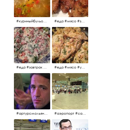
#куриныйбульон #лавровыйлист #помидоры #картофель #чеснок #лук #морковь #приправы #перецдушистый #курица #ужин #еда #сольповкусу #жёлтыйкарри #имбирь #кориандр #кокос #лимонныйсок #оливковоемасло #кумин #кайенскийперец
#еда #мясо #завтрак #источниквдохновения #люблюготовить
#еда #завтрак #витамины #помидоры #укроп #огурцы #сметана #салат
#еда #мясо #утро #завтрак #едакакисточниквдохновения
#артурсмольянинов @melnikovadsh #artursmolyaninov
#аэропорт #санктпетербург #пулково #мореморе #моремолнцепесок #дваночи