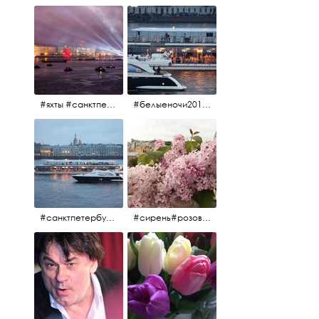
#яхты #санктпетербург #нева #белыеночи2012 #алыепаруса #алыепаруса2012#парусник#салют#фейерверк
#белыеночи2012 #белыеночи #2012 #нева #санктпетербург #яхты
#санктпетербург #нева#яхты#2012 #белыеночи#белыеночи2012
#сирень#розоваясирень#натюрморт#натюрмортсцветами#2012#весна2012