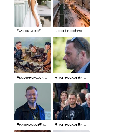
#москвичка#1990#вднх2016#июль2016#
#spb#kupchino #крышапотекла
#картинамаслом #картина #охотники#хорошеенастроение #aplgallery
#ильяносков#ильяносков2016#очеммолчатфранцузы #санктпетербург #кино#фильфильфильм @ilya_noskov_official
#ильяносков#ильяносков_главныйгерой #санктпетербург #ленфильм# @ilya_noskov_official #контрибуция#очеммолчатфранцузы#эдуардпичугин
#ильяносков#ильяносков_главныйгерой @ilya_noskov_official #очеммолчатфранцузы#очёммолчатфранцузы