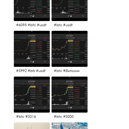
#6095 #btc #usdt
#btc #usdt
#5992 #bts #usdt
#btc #биткоин
#btc #5216
#btc #5000