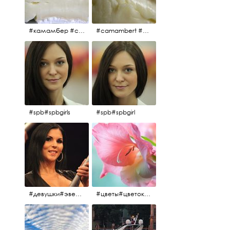
#камамбер #сыр #camambert
#camambert #сыр#камамбер
#spb#spbgirls
#spb#spbgirl
#девушки#эверласт#everlast#finland#southfinland#helsinki
#цветы#цветок#нежность