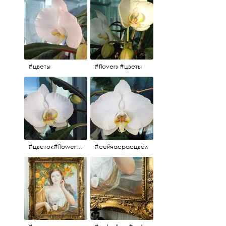
#цветы
#flovers #цветы
#цветок#flowers #💜🌸
#сейчасрасцвёл