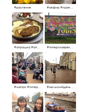
#растение
#кефир #горячийкефир #национальноеблюдо #лаваш #вкусно
#апрашка #апраксиндвор #кафенаапрашке #куринаякотлетанасковороде #сковородка #кафедлясвоих
#питерскаяреклама #todes #куколки #окраинапитера #фрунзенскийрайон
#метро #питерскоеметро #невскаялиния
#июльскийдень2017 #15july2017 #невский