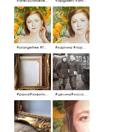
#апельсиновоедерево #плодородие #изобилие #картина #портрет #живопись #девушка #апельсиновоедерево #плодородие #рама #антикварнаярама #антиквариат #antiques #abundance #aplgallery #portrait #painting #frame #fertility #orangetree @aplgallery
#aplgallery #antiques #painting #portrait #frame #antiqueframe #abundance #fertility #orangetree #антиквариат#картина#фрагмент #живопись #улыбка #девушка #портрет #рама #антикварнаярама #изобилие #плодородие #апельсиновоедерево
#orangetree #fertility #abundance #portrait #painting #живопись #портрет #картина #девушка #улыбка #aplgallery
#картина #портрет #живопись #апельсиновоедерево # девушка #улыбка #изобилие #плодородие #painting #portrait #abundance #fertility #orangetree #aplgallery
#рама#живопись#антиквариат#спб#aplgallery
#целина#молодёжьнацелине#комсомолки#50тыегода #50тые#СССР