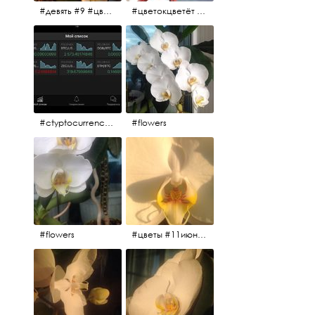
#девять #9 #цветы
#цветокцветёт #flowers
#ctyptocurrency #btc #eth
#flowers
#flowers
#цветы #11июня2017 #5утра #белыеночи