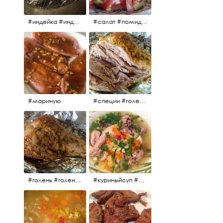
#индейка #индейкавфольге #еда #мясоиндейки 🚀
#салат #помидоры #яйцо #огурцы #зелень #кинза #петрушка #укроп #сметана #соль #витамины
#мариную
#специи #голень #голеньиндейки #индейка #мясо #еда #завтрак #голеньиндейкивфольге
#голень #голеньиндейки #голеньиндейкивфольге #индейка #завтрак #еда #мясо
#куриныйсуп #еда #ужин #можнокушать