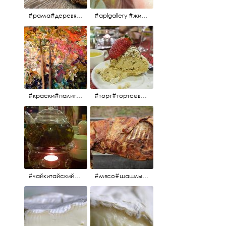
#рама#деревяннаярама#антиквариат#живопись#aplgallery
#aplgallery #живопись #портрет
#краски#палитра#картина#живопись#aplgallery
#торт#тортсевер#север#severspb#северметрополь#безе#безесклубникой#тортвоздушный#тортсбезе#cake#meringuecake#meringuecakewithstrawberries @sever_metropol
#чайкитайский#чай#tea#teachinese @chinacook.ru
#мясо#шашлык#шашлыкмашлык #пальчикиоближешь