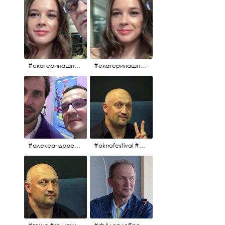
#екатеринашпица #шпица @ekaterinashpitsa
#екатеринашпица #шпица @ekaterinashpitsa
#александрревва #ревва #артурпирожков #бабушкалегкогоповедения @arthurpirozhkov
#oknofestival #gosha #гошакуценко