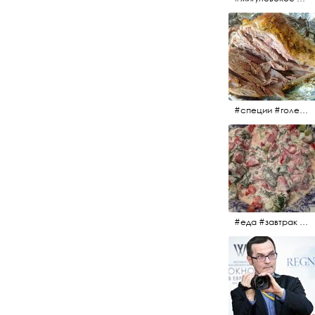
#специи #голень #голеньиндейки #индейка #мясо #еда #завтрак #голеньиндейкивфольге
#еда #завтрак #витамины #помидоры #укроп #огурцы #сметана #салат