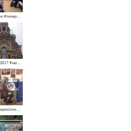
#метро #питерскоеметро #невскаялиния
#15july2017 #июльскийдень2017 #спаснакрови
#янтарьроссии #янтарь