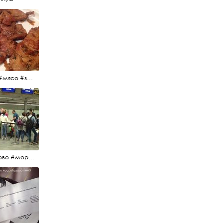
#еда #мясо #завтрак #источниквдохновения #люблюготовить
#пулково #море #песок #лето #морепесоксолнце #дваночи