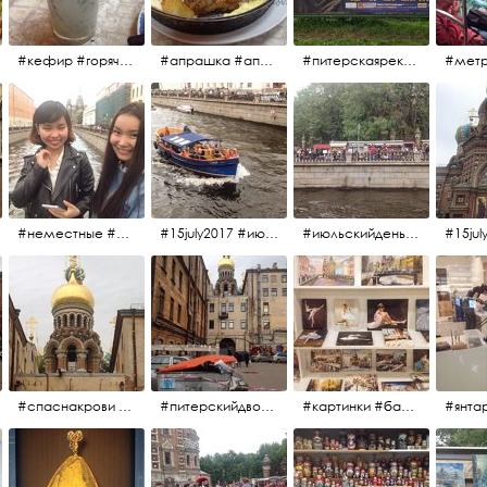
#кефир #горячийкефир #национальноеблюдо #лаваш #вкусно
#апрашка #апраксиндвор #кафенаапрашке #куринаякотлетанасковороде #сковородка #кафедлясвоих
#питерскаяреклама #todes #куколки #окраинапитера #фрунзенскийрайон
#неместные #июльскийдень2017
#15july2017 #июльскийдень2017 #катерок #bonfire
#июльскийдень2017 #15july2017
#спаснакрови #июльскийдень2017
#питерскийдвор #спаснакрови #июльскийдень2017
#картинки #балетпитера #янтарьроссиии