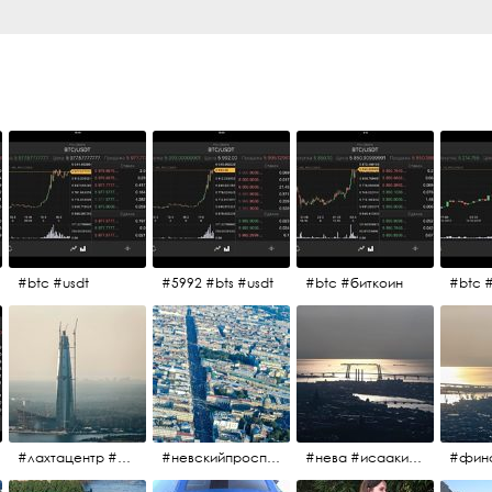
#btc #usdt
#5992 #bts #usdt
#btc #биткоин
#btc 
#лахтацентр #лахта #башнягазпром #газпром #башня #небоскрёбпитера #небоскрёб #финскийзалив #санктпетербург
#невскийпроспект #центргорода #санктпетербург #осень2017 #когдапаришьнадгородом
#нева #исаакий #исаакиевскийсобор #нева #васильевскийостров #адмиралтейскийрайон #финскийзалив #дворцовыймост #небонадпитером #осень2017