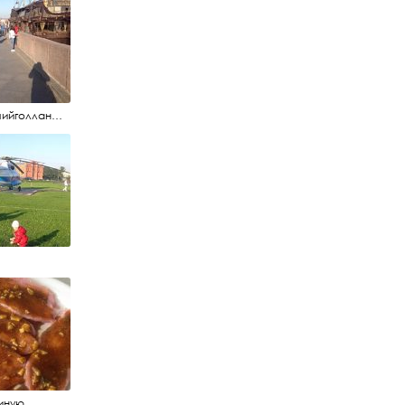
#летучийголландец #набережнаяневы
иную