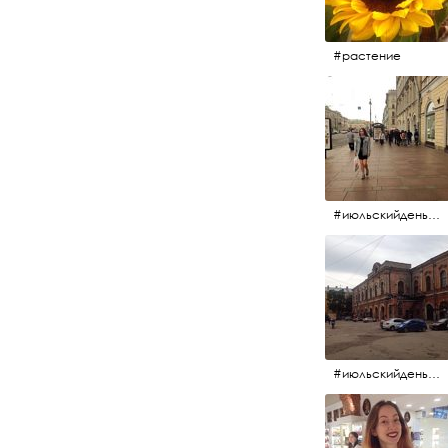
#растение
#июльскийдень2017 #15july2017 #невский
#июльскийдень2017 #15july2017