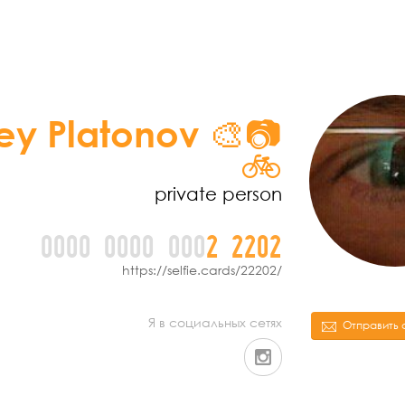
ey Platonov 🎨📷
🚲
private person
0000
0000
000
2
2
2
0
2
https://selfie.cards/22202/
Я в социальных сетях
Отправить