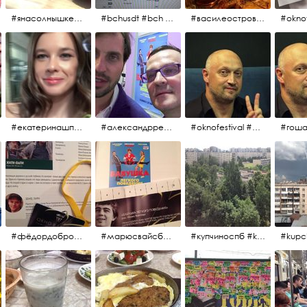
#янасолнышкележу #янасолнышкогляжу #чихуахуа
#bchusdt #bch #usdt #sell #buy #exchange #markets #bitcoincash #cryptocurrency #pump
#василеостровское #синяяборода #пиво #пивовобла #вобла #рыба
#oknof
#екатеринашпица #шпица @ekaterinashpitsa
#александрревва #ревва #артурпирожков #бабушкалегкогоповедения @arthurpirozhkov
#oknofestival #gosha #гошакуценко
#фёдордобронравов #эдуардпарри #жилибыли #иринарозанова
#марюсвайсберг #александрревва #глюкоза #любовьвбольшомгороде #ххvфестивальроссийскогокино
#купчиноспб #kupchino