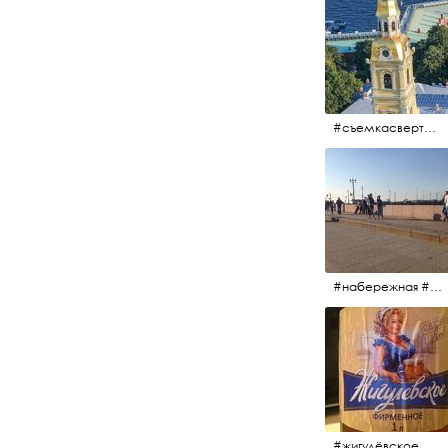
#съемкасвертолета #вертолёт #съёмкасвертолёта #петропавловскаякрепость #заячийостров #санктпетербург
#набережная #людигуляют #биржевоймост
#жигулёвское #пиво #свежеепиво #beer #напиток