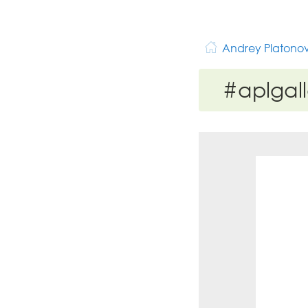
Andrey Platono
#aplgal