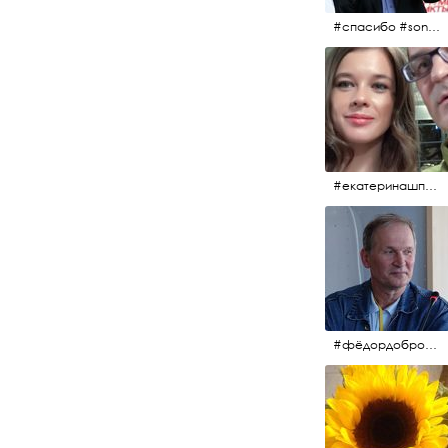
#спасибо #sony #nikon #oknofestivsl @alex_kurov #aplgallery
#екатеринашпица #шпица @ekaterinashpitsa
#фёдордобронравов #кино #хорошеекино #жилибыли