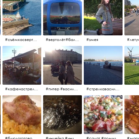
#съёмкасвертолёта #питер #петропавловскаякрепость #нева #осень2017
#вертолёт#балтийскиеавиалинии #петропавловскаякрепость #заячийостров #полётынадпитером #полётынадгородом #полёты
#змея
#кафенастрелкевасильевскогоострова #байкеры
#питер #васильевскийостров #байкеры #иностранцы
#стрелкавасильевскогоострова #нева #река
#блюдоготово #можнокушать #простолук #лук #индейкавфольге #мясоиндейки
#индейка #индейкавфольге #еда #мясоиндейки 🚀
#салат #помидоры #яйцо #огурцы #зелень #кинза #петрушка #укроп #сметана #соль #витамины
#мар