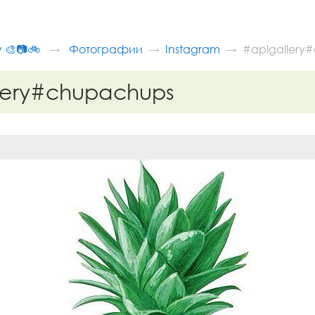
v 🎨📷🚲
Фотографии
Instagram
#aplgallery
lery#chupachups