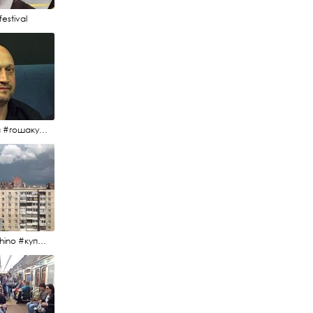
estival
#гоша #гошакуценко #oknofestival
#kupchino #купчиноспб