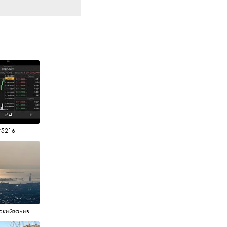
#5216
#финскийзалив #маркизовалужа #нева