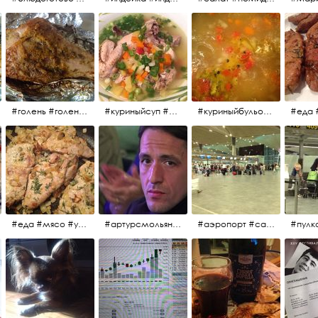
#голень #голеньиндейки #голеньиндейкивфольге #индейка #завтрак #еда #мясо
#куриныйсуп #еда #ужин #можнокушать
#куриныйбульон #лавровыйлист #помидоры #картофель #чеснок #лук #морковь #приправы #перецдушистый #курица #ужин #еда #сольповкусу #жёлтыйкарри #имбирь #кориандр #кокос #лимонныйсок #оливковоемасло #кумин #кайенскийперец
#еда #мясо #утро #завтрак #едакакисточниквдохновения
#артурсмольянинов @melnikovadsh #artursmolyaninov
#аэропорт #санктпетербург #пулково #мореморе #моремолнцепесок #дваночи