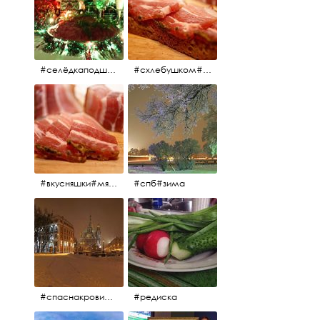
#селёдкаподшубой#основноеблюдо#новыйгод#шампанское#праздник
#схлебушком#мясо
#вкусняшки#мясо
#спб#зима
#спаснакрови#зима#спб
#редиска