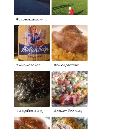
#стрелкавасильевскогоострова #нева #река
#жигулёвское #пиво #свежеепиво #beer #напиток
#блюдоготово #можнокушать #простолук #лук #индейкавфольге #мясоиндейки
#индейка #индейкавфольге #еда #мясоиндейки 🚀
#салат #помидоры #яйцо #огурцы #зелень #кинза #петрушка #укроп #сметана #соль #витамины