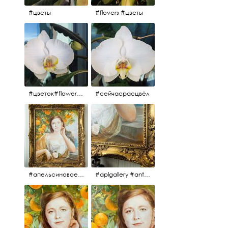
#цветы
#flovers #цветы
#цветок#flowers #💜🌸
#сейчасрасцвёл
#апельсиновоедерево #плодородие #изобилие #картина #портрет #живопись #девушка #апельсиновоедерево #плодородие #рама #антикварнаярама #антиквариат #antiques #abundance #aplgallery #portrait #painting #frame #fertility #orangetree @aplgallery
#aplgallery #antiques #painting #portrait #frame #antiqueframe #abundance #fertility #orangetree #антиквариат#картина#фрагмент #живопись #улыбка #девушка #портрет #рама #антикварнаярама #изобилие #плодородие #апельсиновоедерево