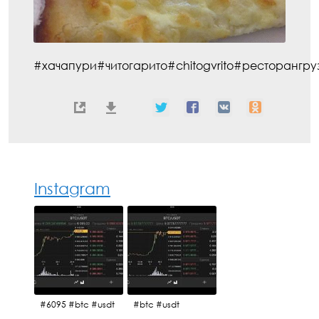
#хачапури#читогарито#chitogvrito#ресторангру
Instagram
#6095 #btc #usdt
#btc #usdt