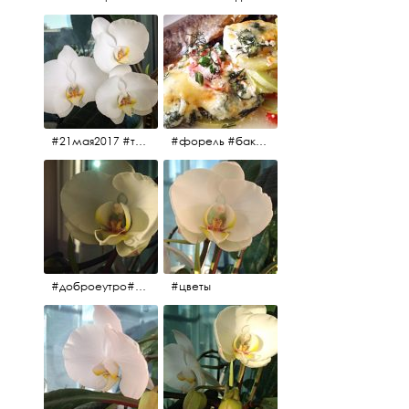
#21мая2017 #трио #цветы
#форель #баклажаны #помидоры #завтрак
#доброеутро#май#солнце#цветы #майсолнцецветы
#цветы