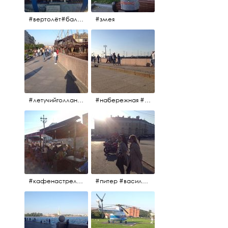
#вертолёт#балтийскиеавиалинии #петропавловскаякрепость #заячийостров #полётынадпитером #полётынадгородом #полёты
#змея
#летучийголландец #набережнаяневы
#набережная #людигуляют #биржевоймост
#кафенастрелкевасильевскогоострова #байкеры
#питер #васильевскийостров #байкеры #иностранцы