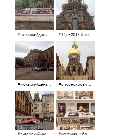
#июльскийдень2017 #15july2017
#15july2017 #июльскийдень2017 #спаснакрови
#июльскийдень2017 #15july2017
#спаснакрови #июльскийдень2017
#питерскийдвор #спаснакрови #июльскийдень2017
#картинки #балетпитера #янтарьроссиии