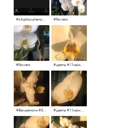
#ctyptocurrency #btc #eth
#flowers
#flowers
#цветы #11июня2017 #5утра #белыеночи
#белыеночи #5утра #11июня2017 #цветы
#цветы #11июня2017 #5утра #белыеночи