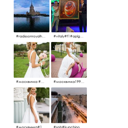
#radissonroyalhotel #рэдиссонройал#рэдиссонройалмосква #рекамосква#москва#гостиницаукраина#украина#hotel#отель#moscow @radissonroyalmoscow
#vitaly#f1#aplgallery#formula1
#москвичка #москвичка1990#вднх2016 #июль2016 #1990
#москвичка1990@#июль2016 #вднх2016 #1990
#москвичка#1990#вднх2016#июль2016#
#spb#kupchino #крышапотекла