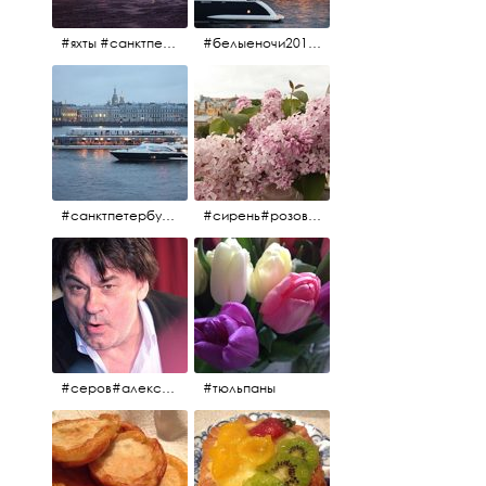
#яхты #санктпетербург #нева #белыеночи2012 #алыепаруса #алыепаруса2012#парусник#салют#фейерверк
#белыеночи2012 #белыеночи #2012 #нева #санктпетербург #яхты
#санктпетербург #нева#яхты#2012 #белыеночи#белыеночи2012
#сирень#розоваясирень#натюрморт#натюрмортсцветами#2012#весна2012
#серов#александрсеров#певец#народныйартист#эстрадныйпевец#композитор#тыменялюбишь#мадонна#ялюблютебядослёз
#тюльпаны