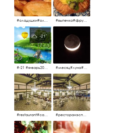
#оладушки#оладушкинакефире #оладушкисяблоками #кефир#яблоки С утра испёк, на кефире с яблоками.
#выпечка#фрукты#пекарня#зима
#-21 #январь2017 #зима2017 #санктпетербург2017
#месяц#луна#африканскаялуна#moon#moon🌙
#restaurant#candidates #aspila #restaurantaspils ресторан#ресторанэспиля#эспланада#концертнаяэстрада
#ресторанэспиля#restaurantaspils#aspila#candidates#эспланада#концертнаяэстрада