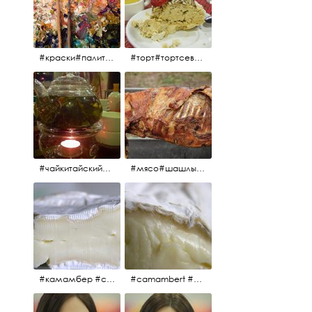
#краски#палитра#картина#живопись#aplgallery
#торт#тортсевер#север#severspb#северметрополь#безе#безесклубникой#тортвоздушный#тортсбезе#cake#meringuecake#meringuecakewithstrawberries @sever_metropol
#чайкитайский#чай#tea#teachinese @chinacook.ru
#мясо#шашлык#шашлыкмашлык #пальчикиоближешь
#камамбер #сыр #camambert
#camambert #сыр#камамбер