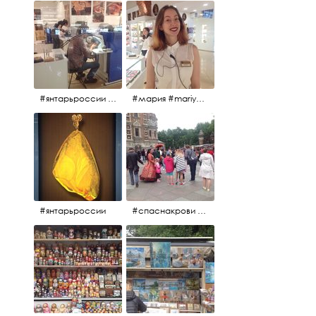
#янтарьроссии #янтарь
#мария #mariya #янтарьроссии
#янтарьроссии
#спаснакрови #михайловскийсад