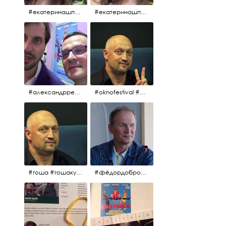
#екатеринашпица #шпица @ekaterinashpitsa
#екатеринашпица #шпица @ekaterinashpitsa
#александрревва #ревва #артурпирожков #бабушкалегкогоповедения @arthurpirozhkov
#oknofestival #gosha #гошакуценко
#гоша #гошакуценко #oknofestival
#фёдордобронравов #кино #хорошеекино #жилибыли