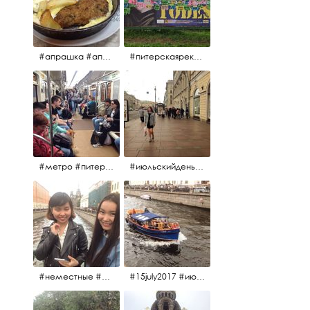
#апрашка #апраксиндвор #кафенаапрашке #куринаякотлетанасковороде #сковородка #кафедлясвоих
#питерскаяреклама #todes #куколки #окраинапитера #фрунзенскийрайон
#метро #питерскоеметро #невскаялиния
#июльскийдень2017 #15july2017 #невский
#неместные #июльскийдень2017
#15july2017 #июльскийдень2017 #катерок #bonfire