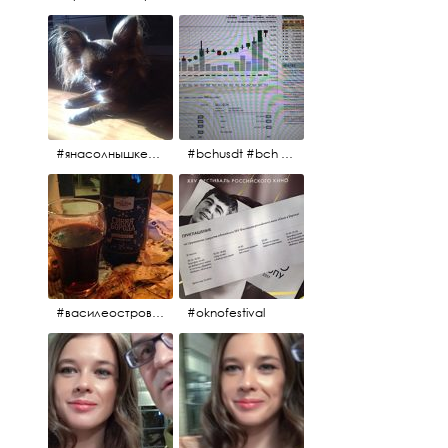
#янасолнышкележу #янасолнышкогляжу #чихуахуа
#bchusdt #bch #usdt #sell #buy #exchange #markets #bitcoincash #cryptocurrency #pump
#василеостровское #синяяборода #пиво #пивовобла #вобла #рыба
#oknofestival