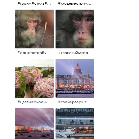
#гранж#стиль#тренд#тренд2017 #модныестрижки#санктпетербург #пеликан #птицы#причёски
#модныестрижки#стильныестрижки#причёски#зоопарк #пеликан#санктпетербург #причёскиподуше
#санктпетербург #macacafuscata #macaca #ленинградскийзоопарк #снежнаяобезьяна #японскиймакак #макака #зоопарк
#японскиймакак#снежнаяобезьяна#приматы#макака#зоопарк#животные#ленинградскийзоопарк#macaca#macacafuscata#санктпетербург
#цветы#сирень #розоваясирень #натюрморт #натюрмортсцветами #весна2012 #пробуждение
#фейерверк #салют #парусник #санктпетербург #белыеночи2012 #белыеночи #алыепаруса2012 #алыепаруса #нева