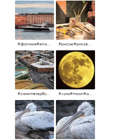
#фотиния#яхтафотиния#дмитриймедведев#медведев#яхта#алыепаруса2013#2013#алыепаруса #нева#санктпетербург #yachtphotinia#yacht
#рисую#рисовать#краскихолстмасло#картина#холст#кисточки#палитра#художник#портрет#aplgallery
#санктпетербург #исаакиевскийсобор #исакий
#луна#moon#апрельскаялуна#санктпетербург