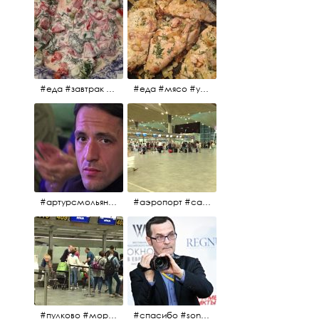
#еда #завтрак #витамины #помидоры #укроп #огурцы #сметана #салат
#еда #мясо #утро #завтрак #едакакисточниквдохновения
#артурсмольянинов @melnikovadsh #artursmolyaninov
#аэропорт #санктпетербург #пулково #мореморе #моремолнцепесок #дваночи
#пулково #море #песок #лето #морепесоксолнце #дваночи
#спасибо #sony #nikon #oknofestivsl @alex_kurov #aplgallery