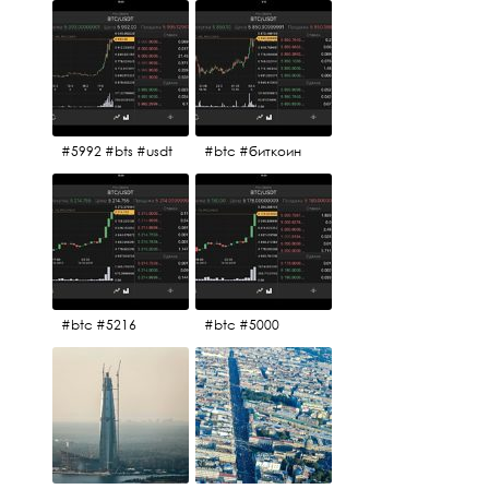
#5992 #bts #usdt
#btc #биткоин
#btc #5216
#btc #5000