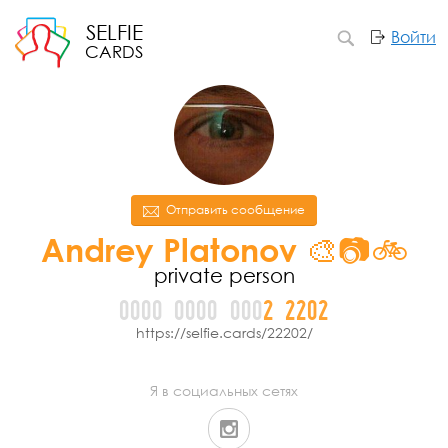
SELFIE
Войти
CARDS
Отправить сообщение
Andrey Platonov 🎨📷🚲
private person
0000
0000
000
2
2
2
0
2
https://selfie.cards/22202/
Я в социальных сетях