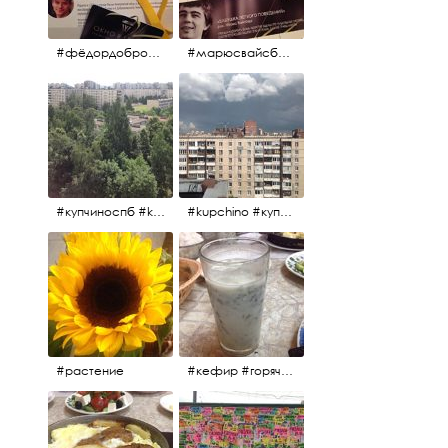
#фёдордобронравов #эдуардпарри #жилибыли #иринарозанова
#марюсвайсберг #александрревва #глюкоза #любовьвбольшомгороде #ххvфестивальроссийскогокино
#купчиноспб #kupchino
#kupchino #купчиноспб
#растение
#кефир #горячийкефир #национальноеблюдо #лаваш #вкусно