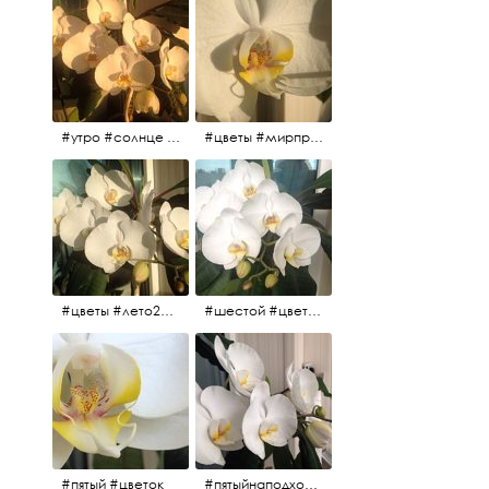
#утро #солнце #белыеночи2017 #санктпетербург #цветы #седьмойпошёл
#цветы #мирпрекрасен #пятьутра
#цветы #лето2017 #седьмойнаподходе #шестой #всегодевять
#шестой #цветыцветут #цветы #лето2017 #летнийснег
#пятый #цветок
#пятыйнаподходе# цветы #весна2017