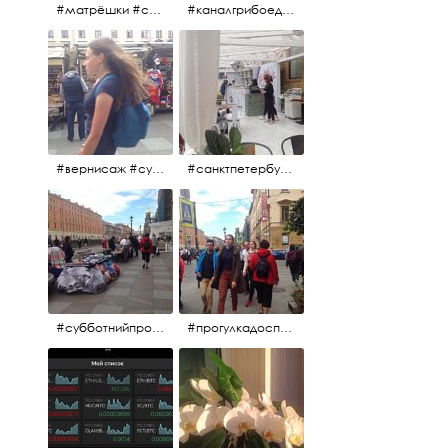
#матрёшки #сувениры #вернисаж
#каналгрибоедова #санктпетербург #вернисаж #
#вернисаж #сувениры #картины
#санктпетербург #летнеекафе
#субботнийпроменад #набережнаяканалагрибоедова #санктпетербург
#прогулкадоспасаиобратно #санктпетербург #15july2017 #субботнийпитерскийдень #субботнийпроменад #послеобеда