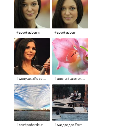
#spb#spbgirls
#spb#spbgirl
#девушки#эверласт#everlast#finland#southfinland#helsinki
#цветы#цветок#нежность
#saintpetersburg #санктпетербург#нева#троицкиймост#питерскоеутро#петропавловскаякрепость
#медведев#яхты#алыепаруса2023#белыеночи2013#санктпетербург #яхтафотиния#yacht#yachtphotinia