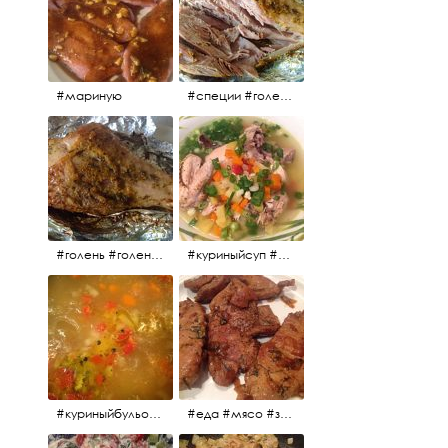
#мариную
#специи #голень #голеньиндейки #индейка #мясо #еда #завтрак #голеньиндейкивфольге
#голень #голеньиндейки #голеньиндейкивфольге #индейка #завтрак #еда #мясо
#куриныйсуп #еда #ужин #можнокушать
#куриныйбульон #лавровыйлист #помидоры #картофель #чеснок #лук #морковь #приправы #перецдушистый #курица #ужин #еда #сольповкусу #жёлтыйкарри #имбирь #кориандр #кокос #лимонныйсок #оливковоемасло #кумин #кайенскийперец
#еда #мясо #завтрак #источниквдохновения #люблюготовить