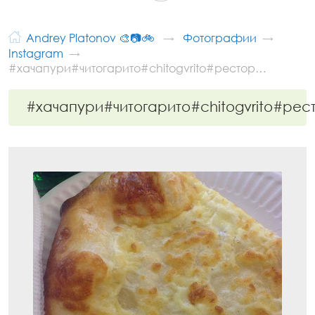
Andrey Platonov 🎨📷🚲
Фотографии
Instagram
#хачапури#читогарито#chitogvrito#рестор…
#хачапури#читогарито#chitogvrito#ре