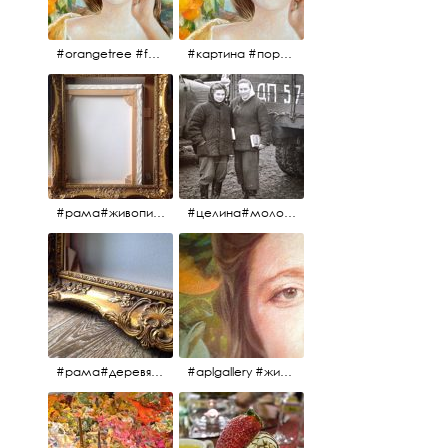
#orangetree #fertility #abundance #portrait #painting #живопись #портрет #картина #девушка #улыбка #aplgallery
#картина #портрет #живопись #апельсиновоедерево # девушка #улыбка #изобилие #плодородие #painting #portrait #abundance #fertility #orangetree #aplgallery
#рама#живопись#антиквариат#спб#aplgallery
#целина#молодёжьнацелине#комсомолки#50тыегода #50тые#СССР
#рама#деревяннаярама#антиквариат#живопись#aplgallery
#aplgallery #живопись #портрет