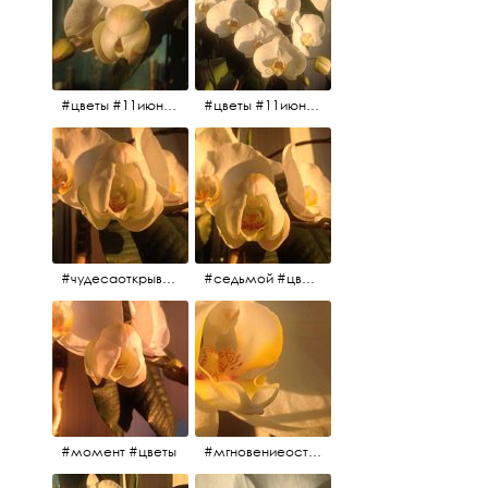
#цветы #11июня2017
#цветы #11июня2017
#чудесаоткрываются #красота #чудоприроды #нежность #цветы #прекрасное
#седьмой #цветы #жизньналоджии
#момент #цветы
#мгновениеостановись #прекрасныймомент #жаждарасцвета