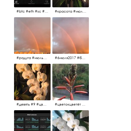
#btc #eth #sc #xrp #etc #maid #sys #naut #strat #pasc #dash #xmr #nxt #usdt #ltc#lsk #zec #str #rep #coin #markets #bitcoin
#красота #июльскоеутро
#радуга #июльскоеутро #радугавовсёнебо #6июля2017
#6июля2017 #белыеночи #питерскоеутро #джулаймонинг #июльскоеутро #радугавовсёнебо #радуга #дождик
#девять #9 #цветы
#цветокцветёт #flowers