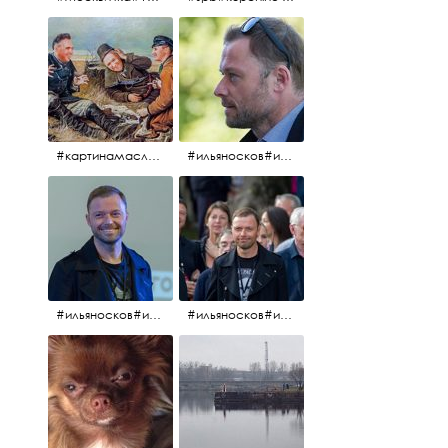
#картинамаслом #картина #охотники#хорошеенастроение #aplgallery
#ильяносков#ильяносков2016#очеммолчатфранцузы #санктпетербург #кино#фильфильфильм @ilya_noskov_official
#ильяносков#ильяносков_главныйгерой #санктпетербург #ленфильм# @ilya_noskov_official #контрибуция#очеммолчатфранцузы#эдуардпичугин
#ильяносков#ильяносков_главныйгерой @ilya_noskov_official #очеммолчатфранцузы#очёммолчатфранцузы