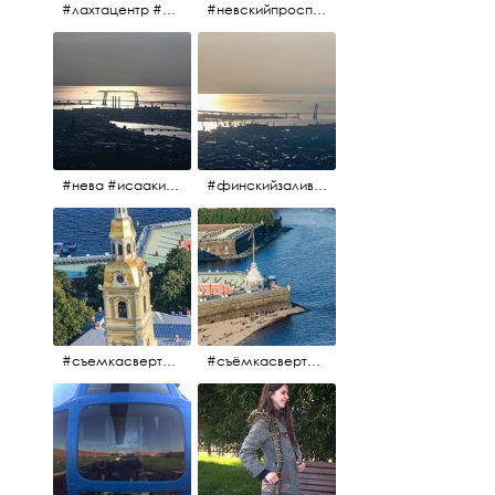
#лахтацентр #лахта #башнягазпром #газпром #башня #небоскрёбпитера #небоскрёб #финскийзалив #санктпетербург
#невскийпроспект #центргорода #санктпетербург #осень2017 #когдапаришьнадгородом
#нева #исаакий #исаакиевскийсобор #нева #васильевскийостров #адмиралтейскийрайон #финскийзалив #дворцовыймост #небонадпитером #осень2017
#финскийзалив #маркизовалужа #нева
#съемкасвертолета #вертолёт #съёмкасвертолёта #петропавловскаякрепость #заячийостров #санктпетербург
#съёмкасвертолёта #питер #петропавловскаякрепость #нева #осень2017