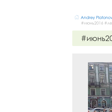
Andrey Platono
#июнь2016 #ле
#июнь2