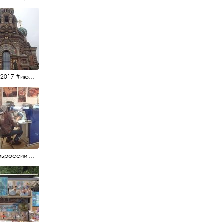
#15july2017 #июльскийдень2017 #спаснакрови
#янтарьроссии #янтарь