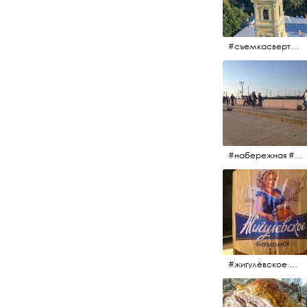
#съемкасвертолета #вертолёт #съёмкасвертолёта #петропавловскаякрепость #заячийостров #санктпетербург
#набережная #людигуляют #биржевоймост
#жигулёвское #пиво #свежеепиво #beer #напиток