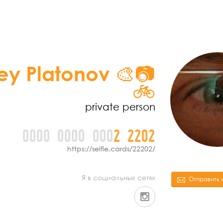
ey Platonov 🎨📷
🚲
private person
0000
0000
000
2
2
2
0
2
https://selfie.cards/22202/
Я в социальных сетях
Отправить