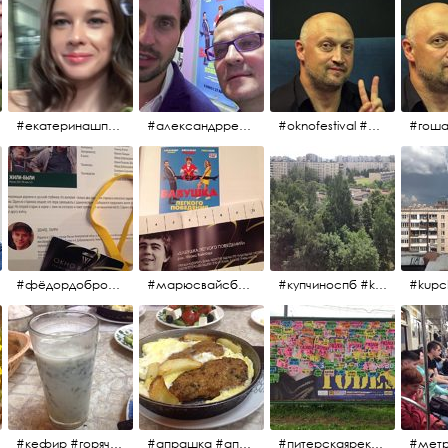
#екатеринашпица #шпица @ekaterinashpitsa
#александрревва #ревва #артурпирожков #бабушкалегкогоповедения @arthurpirozhkov
#oknofestival #gosha #гошакуценко
#фёдордобронравов #эдуардпарри #жилибыли #иринарозанова
#марюсвайсберг #александрревва #глюкоза #любовьвбольшомгороде #ххvфестивальроссийскогокино
#купчиноспб #kupchino
#кефир #горячийкефир #национальноеблюдо #лаваш #вкусно
#апрашка #апраксиндвор #кафенаапрашке #куринаякотлетанасковороде #сковородка #кафедлясвоих
#питерскаяреклама #todes #куколки #окраинапитера #фрунзенскийрайон