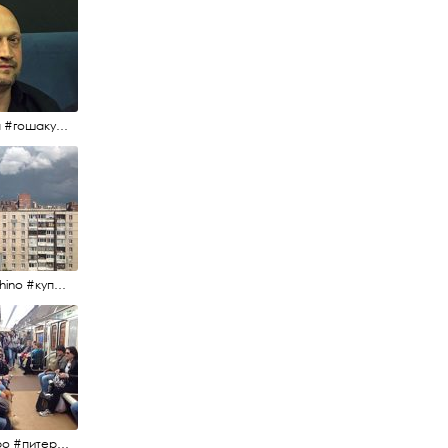
#гоша #гошакуценко #oknofestival
#kupchino #купчиноспб
#метро #питерскоеметро #невскаялиния