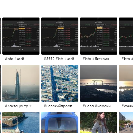
#btc #usdt
#5992 #bts #usdt
#btc #биткоин
#btc 
#лахтацентр #лахта #башнягазпром #газпром #башня #небоскрёбпитера #небоскрёб #финскийзалив #санктпетербург
#невскийпроспект #центргорода #санктпетербург #осень2017 #когдапаришьнадгородом
#нева #исаакий #исаакиевскийсобор #нева #васильевскийостров #адмиралтейскийрайон #финскийзалив #дворцовыймост #небонадпитером #осень2017