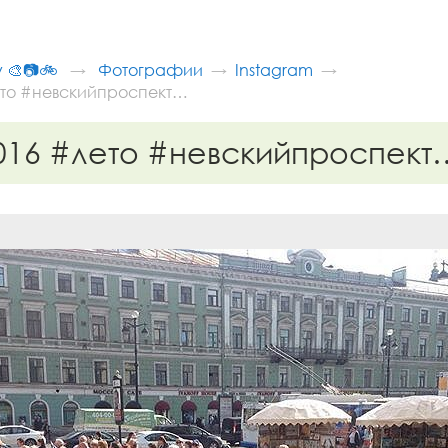
v 🎨📷🚲
Фотографии
Instagram
то #невскийпроспект…
016 #лето #невскийпроспект