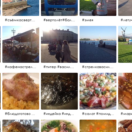
#съёмкасвертолёта #питер #петропавловскаякрепость #нева #осень2017
#вертолёт#балтийскиеавиалинии #петропавловскаякрепость #заячийостров #полётынадпитером #полётынадгородом #полёты
#змея
#кафенастрелкевасильевскогоострова #байкеры
#питер #васильевскийостров #байкеры #иностранцы
#стрелкавасильевскогоострова #нева #река
#блюдоготово #можнокушать #простолук #лук #индейкавфольге #мясоиндейки
#индейка #индейкавфольге #еда #мясоиндейки 🚀
#салат #помидоры #яйцо #огурцы #зелень #кинза #петрушка #укроп #сметана #соль #витамины
#мар