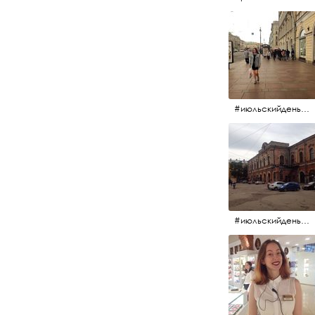
#июльскийдень2017 #15july2017 #невский
#июльскийдень2017 #15july2017