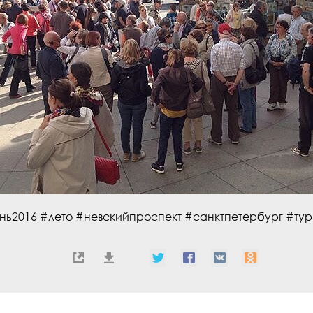
нь2016 #лето #невскийпроспект #санктпетербург #тур