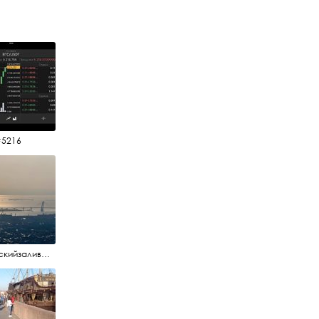
#5216
#финскийзалив #маркизовалужа #нева