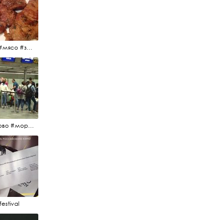
#еда #мясо #завтрак #источниквдохновения #люблюготовить
#пулково #море #песок #лето #морепесоксолнце #дваночи
estival