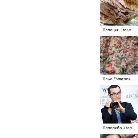
#специи #голень #голеньиндейки #индейка #мясо #еда #завтрак #голеньиндейкивфольге
#еда #завтрак #витамины #помидоры #укроп #огурцы #сметана #салат
#спасибо #sony #nikon #oknofestivsl @alex_kurov #aplgallery