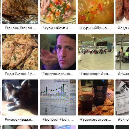
#голень #голеньиндейки #голеньиндейкивфольге #индейка #завтрак #еда #мясо
#куриныйсуп #еда #ужин #можнокушать
#куриныйбульон #лавровыйлист #помидоры #картофель #чеснок #лук #морковь #приправы #перецдушистый #курица #ужин #еда #сольповкусу #жёлтыйкарри #имбирь #кориандр #кокос #лимонныйсок #оливковоемасло #кумин #кайенскийперец
#еда #мясо #утро #завтрак #едакакисточниквдохновения
#артурсмольянинов @melnikovadsh #artursmolyaninov
#аэропорт #санктпетербург #пулково #мореморе #моремолнцепесок #дваночи
#янасолнышкележу #янасолнышкогляжу #чихуахуа
#bchusdt #bch #usdt #sell #buy #exchange #markets #bitcoincash #cryptocurrency #pump
#василеостровское #синяяборода #пиво #пивовобла #вобла #рыба
#oknof