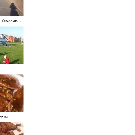
#летучийголландец #набережнаяневы
иную