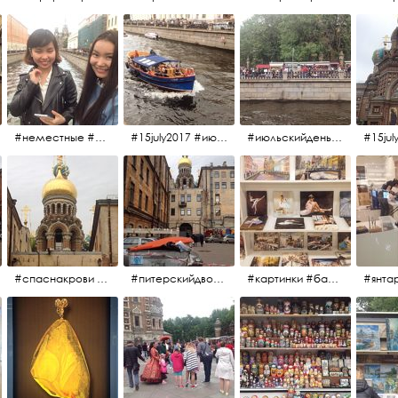
#неместные #июльскийдень2017
#15july2017 #июльскийдень2017 #катерок #bonfire
#июльскийдень2017 #15july2017
#спаснакрови #июльскийдень2017
#питерскийдвор #спаснакрови #июльскийдень2017
#картинки #балетпитера #янтарьроссиии