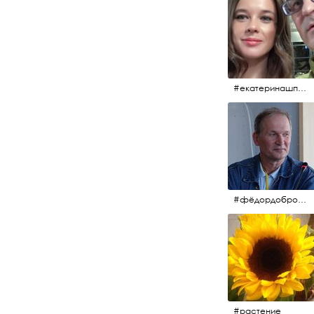
#екатеринашпица #шпица @ekaterinashpitsa
#фёдордобронравов #кино #хорошеекино #жилибыли
#растение