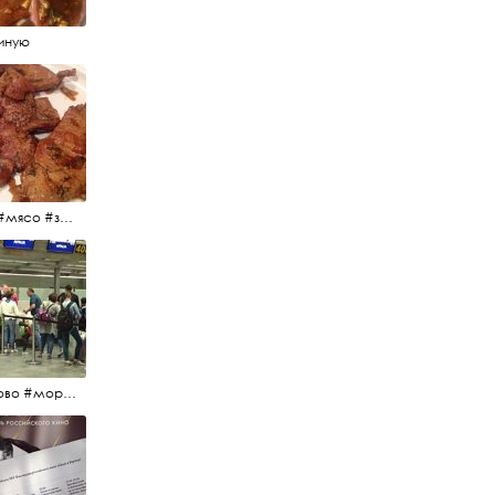
иную
#еда #мясо #завтрак #источниквдохновения #люблюготовить
#пулково #море #песок #лето #морепесоксолнце #дваночи