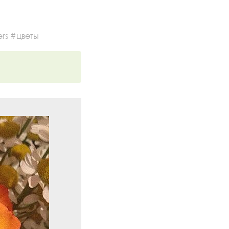
rs #цветы