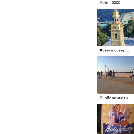
#btc #5000
#съемкасвертолета #вертолёт #съёмкасвертолёта #петропавловскаякрепость #заячийостров #санктпетербург
#набережная #людигуляют #биржевоймост