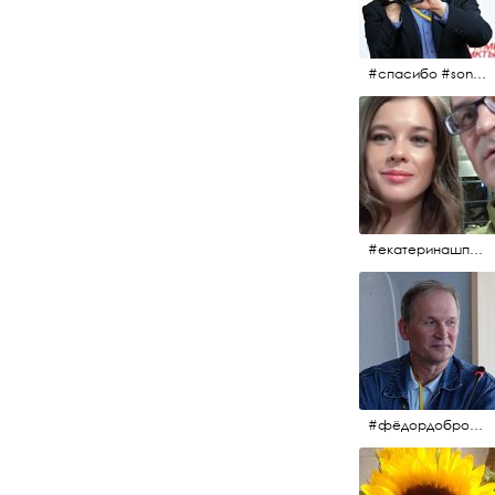
#спасибо #sony #nikon #oknofestivsl @alex_kurov #aplgallery
#екатеринашпица #шпица @ekaterinashpitsa
#фёдордобронравов #кино #хорошеекино #жилибыли