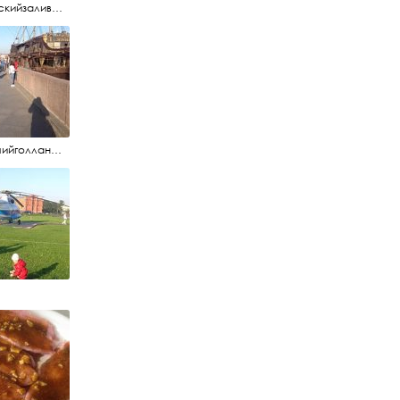
#финскийзалив #маркизовалужа #нева
#летучийголландец #набережнаяневы