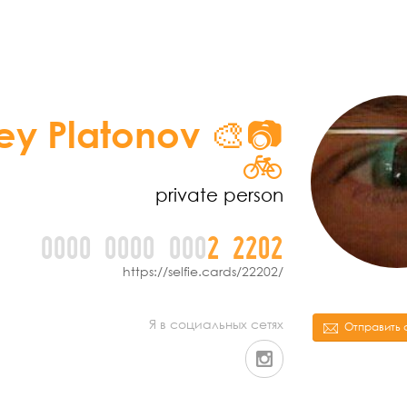
ey Platonov 🎨📷
🚲
private person
0000
0000
000
2
2
2
0
2
https://selfie.cards/22202/
Я в социальных сетях
Отправить