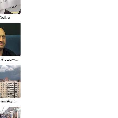
estival
#гоша #гошакуценко #oknofestival
#kupchino #купчиноспб