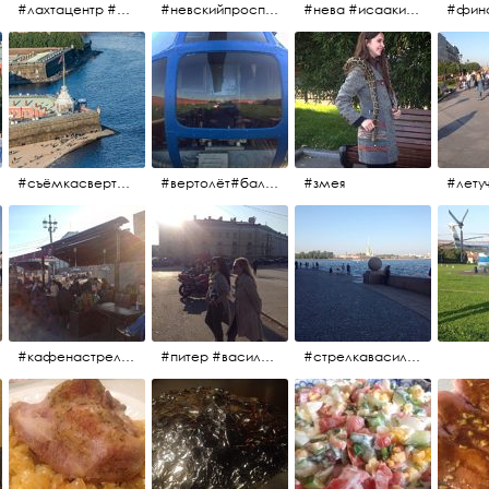
#лахтацентр #лахта #башнягазпром #газпром #башня #небоскрёбпитера #небоскрёб #финскийзалив #санктпетербург
#невскийпроспект #центргорода #санктпетербург #осень2017 #когдапаришьнадгородом
#нева #исаакий #исаакиевскийсобор #нева #васильевскийостров #адмиралтейскийрайон #финскийзалив #дворцовыймост #небонадпитером #осень2017
#съёмкасвертолёта #питер #петропавловскаякрепость #нева #осень2017
#вертолёт#балтийскиеавиалинии #петропавловскаякрепость #заячийостров #полётынадпитером #полётынадгородом #полёты
#змея
#кафенастрелкевасильевскогоострова #байкеры
#питер #васильевскийостров #байкеры #иностранцы
#стрелкавасильевскогоострова #нева #река