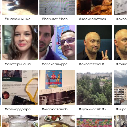
#янасолнышкележу #янасолнышкогляжу #чихуахуа
#bchusdt #bch #usdt #sell #buy #exchange #markets #bitcoincash #cryptocurrency #pump
#василеостровское #синяяборода #пиво #пивовобла #вобла #рыба
#oknof
#екатеринашпица #шпица @ekaterinashpitsa
#александрревва #ревва #артурпирожков #бабушкалегкогоповедения @arthurpirozhkov
#oknofestival #gosha #гошакуценко
#фёдордобронравов #эдуардпарри #жилибыли #иринарозанова
#марюсвайсберг #александрревва #глюкоза #любовьвбольшомгороде #ххvфестивальроссийскогокино
#купчиноспб #kupchino