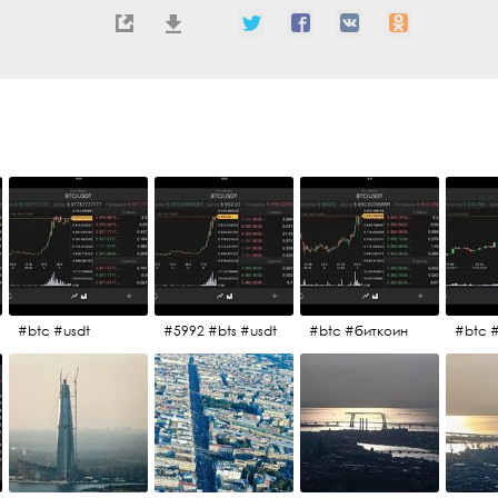
#btc #usdt
#5992 #bts #usdt
#btc #биткоин
#btc 