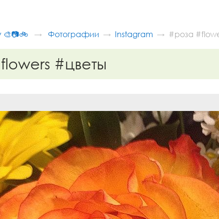
v 🎨📷🚲
Фотографии
Instagram
#роза #flowe
flowers #цветы