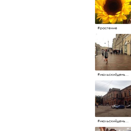
#растение
#июльскийдень2017 #15july2017 #невский
#июльскийдень2017 #15july2017