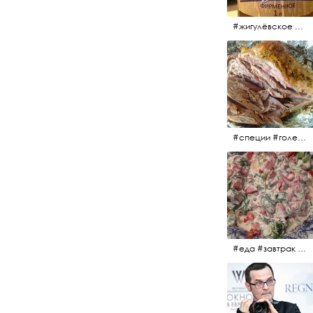
#жигулёвское #пиво #свежеепиво #beer #напиток
#специи #голень #голеньиндейки #индейка #мясо #еда #завтрак #голеньиндейкивфольге
#еда #завтрак #витамины #помидоры #укроп #огурцы #сметана #салат