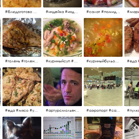
#блюдоготово #можнокушать #простолук #лук #индейкавфольге #мясоиндейки
#индейка #индейкавфольге #еда #мясоиндейки 🚀
#салат #помидоры #яйцо #огурцы #зелень #кинза #петрушка #укроп #сметана #соль #витамины
#мар
#голень #голеньиндейки #голеньиндейкивфольге #индейка #завтрак #еда #мясо
#куриныйсуп #еда #ужин #можнокушать
#куриныйбульон #лавровыйлист #помидоры #картофель #чеснок #лук #морковь #приправы #перецдушистый #курица #ужин #еда #сольповкусу #жёлтыйкарри #имбирь #кориандр #кокос #лимонныйсок #оливковоемасло #кумин #кайенскийперец
#еда #мясо #утро #завтрак #едакакисточниквдохновения
#артурсмольянинов @melnikovadsh #artursmolyaninov
#аэропорт #санктпетербург #пулково #мореморе #моремолнцепесок #дваночи