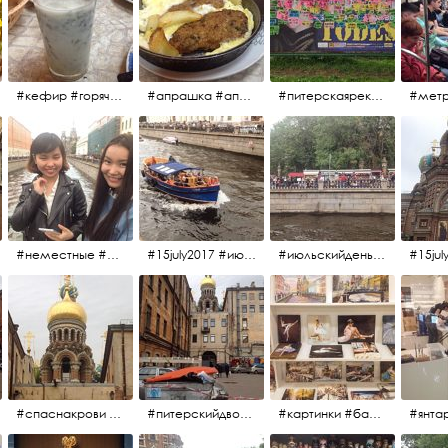
#кефир #горячийкефир #национальноеблюдо #лаваш #вкусно
#апрашка #апраксиндвор #кафенаапрашке #куринаякотлетанасковороде #сковородка #кафедлясвоих
#питерскаяреклама #todes #куколки #окраинапитера #фрунзенскийрайон
#неместные #июльскийдень2017
#15july2017 #июльскийдень2017 #катерок #bonfire
#июльскийдень2017 #15july2017
#спаснакрови #июльскийдень2017
#питерскийдвор #спаснакрови #июльскийдень2017
#картинки #балетпитера #янтарьроссиии