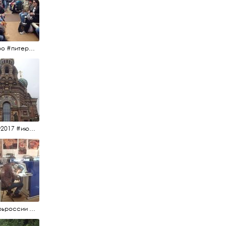
#метро #питерскоеметро #невскаялиния
#15july2017 #июльскийдень2017 #спаснакрови
#янтарьроссии #янтарь