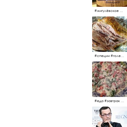
#жигулёвское #пиво #свежеепиво #beer #напиток
#специи #голень #голеньиндейки #индейка #мясо #еда #завтрак #голеньиндейкивфольге
#еда #завтрак #витамины #помидоры #укроп #огурцы #сметана #салат