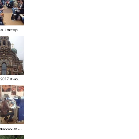
#метро #питерскоеметро #невскаялиния
#15july2017 #июльскийдень2017 #спаснакрови
#янтарьроссии #янтарь