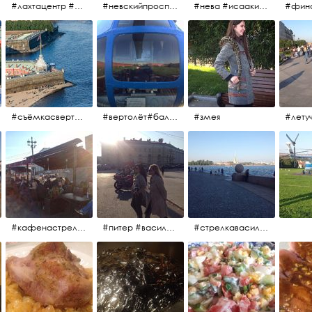
#лахтацентр #лахта #башнягазпром #газпром #башня #небоскрёбпитера #небоскрёб #финскийзалив #санктпетербург
#невскийпроспект #центргорода #санктпетербург #осень2017 #когдапаришьнадгородом
#нева #исаакий #исаакиевскийсобор #нева #васильевскийостров #адмиралтейскийрайон #финскийзалив #дворцовыймост #небонадпитером #осень2017
#съёмкасвертолёта #питер #петропавловскаякрепость #нева #осень2017
#вертолёт#балтийскиеавиалинии #петропавловскаякрепость #заячийостров #полётынадпитером #полётынадгородом #полёты
#змея
#кафенастрелкевасильевскогоострова #байкеры
#питер #васильевскийостров #байкеры #иностранцы
#стрелкавасильевскогоострова #нева #река