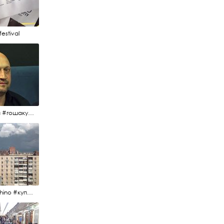
estival
#гоша #гошакуценко #oknofestival
#kupchino #купчиноспб