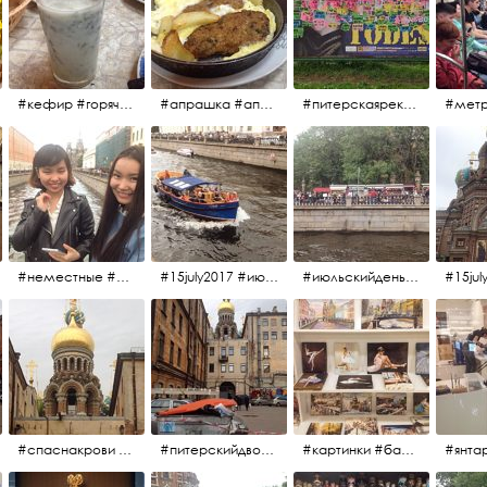
#кефир #горячийкефир #национальноеблюдо #лаваш #вкусно
#апрашка #апраксиндвор #кафенаапрашке #куринаякотлетанасковороде #сковородка #кафедлясвоих
#питерскаяреклама #todes #куколки #окраинапитера #фрунзенскийрайон
#неместные #июльскийдень2017
#15july2017 #июльскийдень2017 #катерок #bonfire
#июльскийдень2017 #15july2017
#спаснакрови #июльскийдень2017
#питерскийдвор #спаснакрови #июльскийдень2017
#картинки #балетпитера #янтарьроссиии