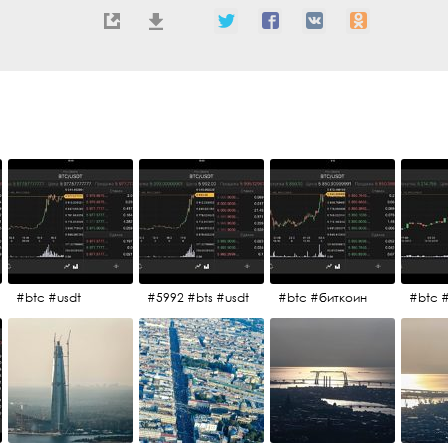
#btc #usdt
#5992 #bts #usdt
#btc #биткоин
#btc 