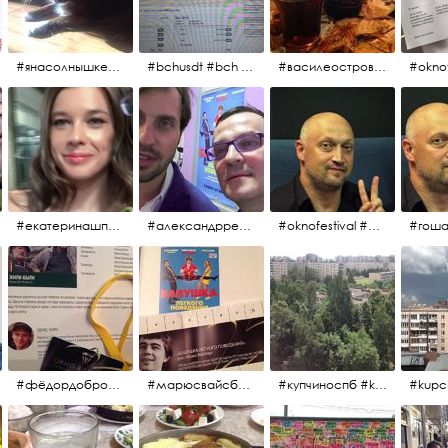
#янасолнышкележу #янасолнышкогляжу #чихуахуа
#bchusdt #bch #usdt #sell #buy #exchange #markets #bitcoincash #cryptocurrency #pump
#василеостровское #синяяборода #пиво #пивовобла #вобла #рыба
#oknof
#екатеринашпица #шпица @ekaterinashpitsa
#александрревва #ревва #артурпирожков #бабушкалегкогоповедения @arthurpirozhkov
#oknofestival #gosha #гошакуценко
#фёдордобронравов #эдуардпарри #жилибыли #иринарозанова
#марюсвайсберг #александрревва #глюкоза #любовьвбольшомгороде #ххvфестивальроссийскогокино
#купчиноспб #kupchino