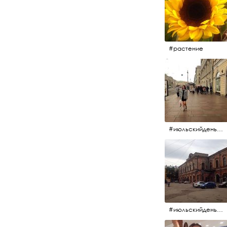
#растение
#июльскийдень2017 #15july2017 #невский
#июльскийдень2017 #15july2017