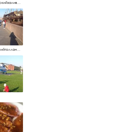
#финскийзалив #маркизовалужа #нева
#летучийголландец #набережнаяневы