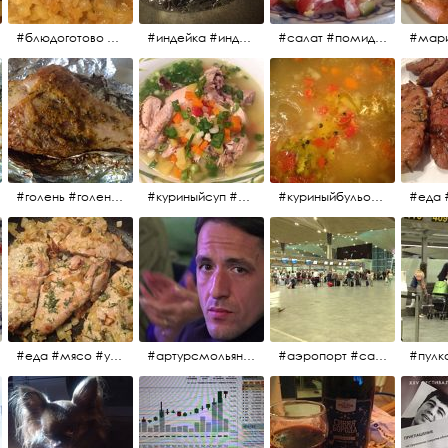
#блюдоготово #можнокушать #простолук #лук #индейкавфольге #мясоиндейки
#индейка #индейкавфольге #еда #мясоиндейки 🚀
#салат #помидоры #яйцо #огурцы #зелень #кинза #петрушка #укроп #сметана #соль #витамины
#мар
#голень #голеньиндейки #голеньиндейкивфольге #индейка #завтрак #еда #мясо
#куриныйсуп #еда #ужин #можнокушать
#куриныйбульон #лавровыйлист #помидоры #картофель #чеснок #лук #морковь #приправы #перецдушистый #курица #ужин #еда #сольповкусу #жёлтыйкарри #имбирь #кориандр #кокос #лимонныйсок #оливковоемасло #кумин #кайенскийперец
#еда #мясо #утро #завтрак #едакакисточниквдохновения
#артурсмольянинов @melnikovadsh #artursmolyaninov
#аэропорт #санктпетербург #пулково #мореморе #моремолнцепесок #дваночи