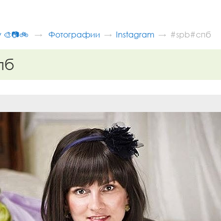
v 🎨📷🚲
Фотографии
Instagram
#spb#спб
пб