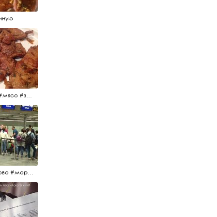
иную
#еда #мясо #завтрак #источниквдохновения #люблюготовить
#пулково #море #песок #лето #морепесоксолнце #дваночи