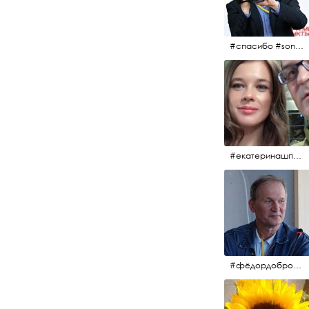
#спасибо #sony #nikon #oknofestivsl @alex_kurov #aplgallery
#екатеринашпица #шпица @ekaterinashpitsa
#фёдордобронравов #кино #хорошеекино #жилибыли