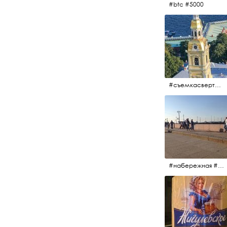
#btc #5000
#съемкасвертолета #вертолёт #съёмкасвертолёта #петропавловскаякрепость #заячийостров #санктпетербург
#набережная #людигуляют #биржевоймост