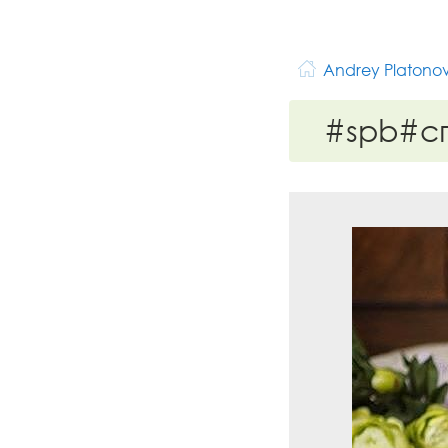
Andrey Platono
#spb#с