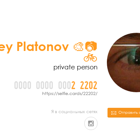
ey Platonov 🎨📷
🚲
private person
0000
0000
000
2
2
2
0
2
https://selfie.cards/22202/
Я в социальных сетях
Отправить