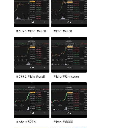
#6095 #btc #usdt
#btc #usdt
#5992 #bts #usdt
#btc #биткоин
#btc #5216
#btc #5000