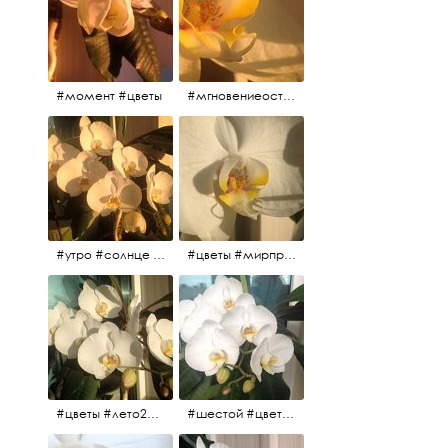
#момент #цветы
#мгновениеостановись #прекрасныймомент #жаждарасцвета
#утро #солнце #белыеночи2017 #санктпетербург #цветы #седьмойпошёл
#цветы #мирпрекрасен #пятьутра
#цветы #лето2017 #седьмойнаподходе #шестой #всегодевять
#шестой #цветыцветут #цветы #лето2017 #летнийснег