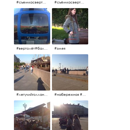
#съемкасвертолета #вертолёт #съёмкасвертолёта #петропавловскаякрепость #заячийостров #санктпетербург
#съёмкасвертолёта #питер #петропавловскаякрепость #нева #осень2017
#вертолёт#балтийскиеавиалинии #петропавловскаякрепость #заячийостров #полётынадпитером #полётынадгородом #полёты
#змея
#летучийголландец #набережнаяневы
#набережная #людигуляют #биржевоймост