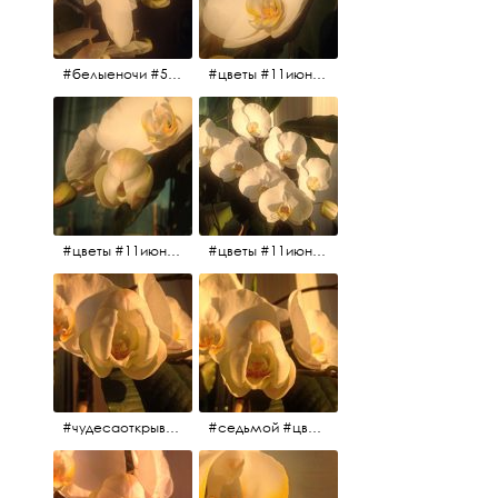
#белыеночи #5утра #11июня2017 #цветы
#цветы #11июня2017 #5утра #белыеночи
#цветы #11июня2017
#цветы #11июня2017
#чудесаоткрываются #красота #чудоприроды #нежность #цветы #прекрасное
#седьмой #цветы #жизньналоджии