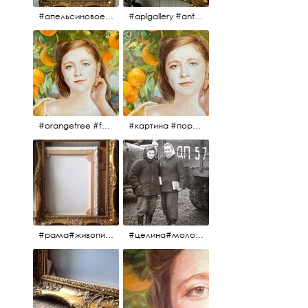
#апельсиновоедерево #плодородие #изобилие #картина #портрет #живопись #девушка #апельсиновоедерево #плодородие #рама #антикварнаярама #антиквариат #antiques #abundance #aplgallery #portrait #painting #frame #fertility #orangetree @aplgallery
#aplgallery #antiques #painting #portrait #frame #antiqueframe #abundance #fertility #orangetree #антиквариат#картина#фрагмент #живопись #улыбка #девушка #портрет #рама #антикварнаярама #изобилие #плодородие #апельсиновоедерево
#orangetree #fertility #abundance #portrait #painting #живопись #портрет #картина #девушка #улыбка #aplgallery
#картина #портрет #живопись #апельсиновоедерево # девушка #улыбка #изобилие #плодородие #painting #portrait #abundance #fertility #orangetree #aplgallery
#рама#живопись#антиквариат#спб#aplgallery
#целина#молодёжьнацелине#комсомолки#50тыегода #50тые#СССР