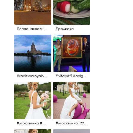
#спаснакрови#зима#спб
#редиска
#radissonroyalhotel #рэдиссонройал#рэдиссонройалмосква #рекамосква#москва#гостиницаукраина#украина#hotel#отель#moscow @radissonroyalmoscow
#vitaly#f1#aplgallery#formula1
#москвичка #москвичка1990#вднх2016 #июль2016 #1990
#москвичка1990@#июль2016 #вднх2016 #1990