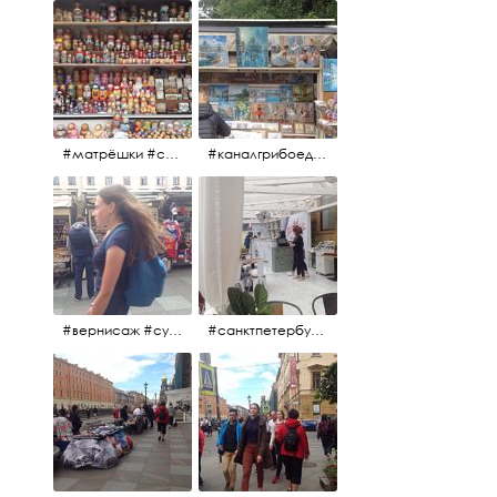
#матрёшки #сувениры #вернисаж
#каналгрибоедова #санктпетербург #вернисаж #
#вернисаж #сувениры #картины
#санктпетербург #летнеекафе