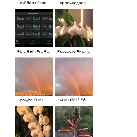
#субботнийпроменад #набережнаяканалагрибоедова #санктпетербург
#прогулкадоспасаиобратно #санктпетербург #15july2017 #субботнийпитерскийдень #субботнийпроменад #послеобеда
#btc #eth #sc #xrp #etc #maid #sys #naut #strat #pasc #dash #xmr #nxt #usdt #ltc#lsk #zec #str #rep #coin #markets #bitcoin
#красота #июльскоеутро
#радуга #июльскоеутро #радугавовсёнебо #6июля2017
#6июля2017 #белыеночи #питерскоеутро #джулаймонинг #июльскоеутро #радугавовсёнебо #радуга #дождик