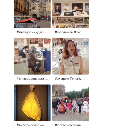
#питерскийдвор #спаснакрови #июльскийдень2017
#картинки #балетпитера #янтарьроссиии
#янтарьроссии #янтарь
#мария #mariya #янтарьроссии
#янтарьроссии
#спаснакрови #михайловскийсад