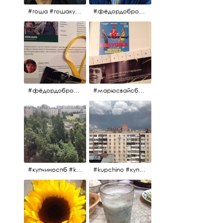
#гоша #гошакуценко #oknofestival
#фёдордобронравов #кино #хорошеекино #жилибыли
#фёдордобронравов #эдуардпарри #жилибыли #иринарозанова
#марюсвайсберг #александрревва #глюкоза #любовьвбольшомгороде #ххvфестивальроссийскогокино
#купчиноспб #kupchino
#kupchino #купчиноспб