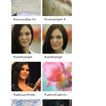
#камамбер #сыр #camambert
#camambert #сыр#камамбер
#spb#spbgirls
#spb#spbgirl
#девушки#эверласт#everlast#finland#southfinland#helsinki
#цветы#цветок#нежность