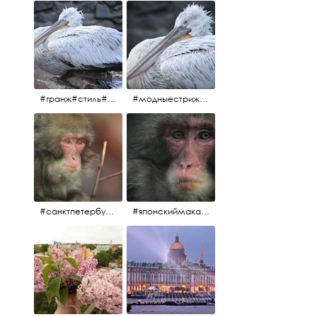
#гранж#стиль#тренд#тренд2017 #модныестрижки#санктпетербург #пеликан #птицы#причёски
#модныестрижки#стильныестрижки#причёски#зоопарк #пеликан#санктпетербург #причёскиподуше
#санктпетербург #macacafuscata #macaca #ленинградскийзоопарк #снежнаяобезьяна #японскиймакак #макака #зоопарк
#японскиймакак#снежнаяобезьяна#приматы#макака#зоопарк#животные#ленинградскийзоопарк#macaca#macacafuscata#санктпетербург