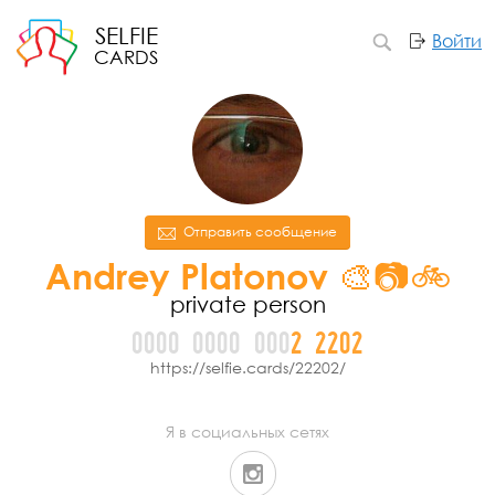
SELFIE
Войти
CARDS
Отправить сообщение
Andrey Platonov 🎨📷🚲
private person
0000
0000
000
2
2
2
0
2
https://selfie.cards/22202/
Я в социальных сетях