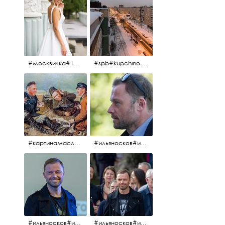
#москвичка#1990#вднх2016#июль2016#
#spb#kupchino #крышапотекла
#картинамаслом #картина #охотники#хорошеенастроение #aplgallery
#ильяносков#ильяносков2016#очеммолчатфранцузы #санктпетербург #кино#фильфильфильм @ilya_noskov_official
#ильяносков#ильяносков_главныйгерой #санктпетербург #ленфильм# @ilya_noskov_official #контрибуция#очеммолчатфранцузы#эдуардпичугин
#ильяносков#ильяносков_главныйгерой @ilya_noskov_official #очеммолчатфранцузы#очёммолчатфранцузы