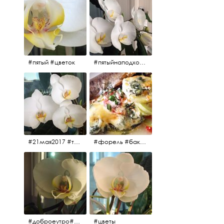
#пятый #цветок
#пятыйнаподходе# цветы #весна2017
#21мая2017 #трио #цветы
#форель #баклажаны #помидоры #завтрак
#доброеутро#май#солнце#цветы #майсолнцецветы
#цветы