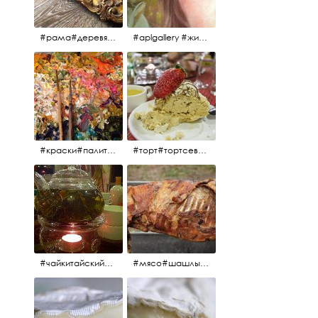
#рама#деревяннаярама#антиквариат#живопись#aplgallery
#aplgallery #живопись #портрет
#краски#палитра#картина#живопись#aplgallery
#торт#тортсевер#север#severspb#северметрополь#безе#безесклубникой#тортвоздушный#тортсбезе#cake#meringuecake#meringuecakewithstrawberries @sever_metropol
#чайкитайский#чай#tea#teachinese @chinacook.ru
#мясо#шашлык#шашлыкмашлык #пальчикиоближешь