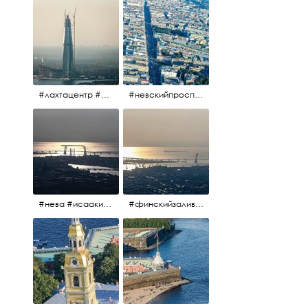
#лахтацентр #лахта #башнягазпром #газпром #башня #небоскрёбпитера #небоскрёб #финскийзалив #санктпетербург
#невскийпроспект #центргорода #санктпетербург #осень2017 #когдапаришьнадгородом
#нева #исаакий #исаакиевскийсобор #нева #васильевскийостров #адмиралтейскийрайон #финскийзалив #дворцовыймост #небонадпитером #осень2017
#финскийзалив #маркизовалужа #нева