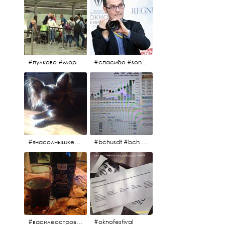
#пулково #море #песок #лето #морепесоксолнце #дваночи
#спасибо #sony #nikon #oknofestivsl @alex_kurov #aplgallery
#янасолнышкележу #янасолнышкогляжу #чихуахуа
#bchusdt #bch #usdt #sell #buy #exchange #markets #bitcoincash #cryptocurrency #pump
#василеостровское #синяяборода #пиво #пивовобла #вобла #рыба
#oknofestival