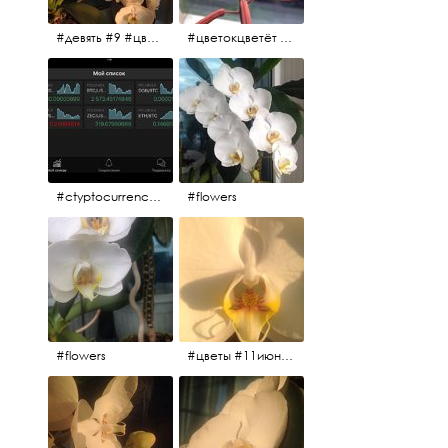
#девять #9 #цветы
#цветокцветёт #flowers
#ctyptocurrency #btc #eth
#flowers
#flowers
#цветы #11июня2017 #5утра #белыеночи