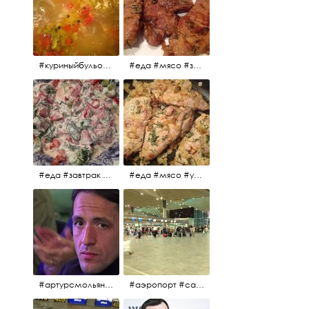
#куриныйбульон #лавровыйлист #помидоры #картофель #чеснок #лук #морковь #приправы #перецдушистый #курица #ужин #еда #сольповкусу #жёлтыйкарри #имбирь #кориандр #кокос #лимонныйсок #оливковоемасло #кумин #кайенскийперец
#еда #мясо #завтрак #источниквдохновения #люблюготовить
#еда #завтрак #витамины #помидоры #укроп #огурцы #сметана #салат
#еда #мясо #утро #завтрак #едакакисточниквдохновения
#артурсмольянинов @melnikovadsh #artursmolyaninov
#аэропорт #санктпетербург #пулково #мореморе #моремолнцепесок #дваночи