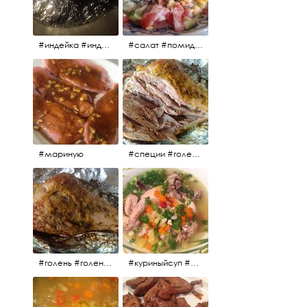
#индейка #индейкавфольге #еда #мясоиндейки 🚀
#салат #помидоры #яйцо #огурцы #зелень #кинза #петрушка #укроп #сметана #соль #витамины
#мариную
#специи #голень #голеньиндейки #индейка #мясо #еда #завтрак #голеньиндейкивфольге
#голень #голеньиндейки #голеньиндейкивфольге #индейка #завтрак #еда #мясо
#куриныйсуп #еда #ужин #можнокушать