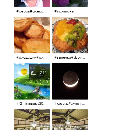
#серов#александрсеров#певец#народныйартист#эстрадныйпевец#композитор#тыменялюбишь#мадонна#ялюблютебядослёз
#тюльпаны
#оладушки#оладушкинакефире #оладушкисяблоками #кефир#яблоки С утра испёк, на кефире с яблоками.
#выпечка#фрукты#пекарня#зима
#-21 #январь2017 #зима2017 #санктпетербург2017
#месяц#луна#африканскаялуна#moon#moon🌙