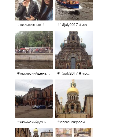
#неместные #июльскийдень2017
#15july2017 #июльскийдень2017 #катерок #bonfire
#июльскийдень2017 #15july2017
#15july2017 #июльскийдень2017 #спаснакрови
#июльскийдень2017 #15july2017
#спаснакрови #июльскийдень2017