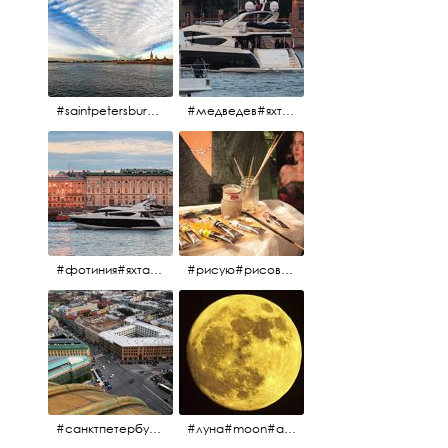
#saintpetersburg #санктпетербург#нева#троицкиймост#питерскоеутро#петропавловскаякрепость
#медведев#яхты#алыепаруса2023#белыеночи2013#санктпетербург #яхтафотиния#yacht#yachtphotinia
#фотиния#яхтафотиния#дмитриймедведев#медведев#яхта#алыепаруса2013#2013#алыепаруса #нева#санктпетербург #yachtphotinia#yacht
#рисую#рисовать#краскихолстмасло#картина#холст#кисточки#палитра#художник#портрет#aplgallery
#санктпетербург #исаакиевскийсобор #исакий
#луна#moon#апрельскаялуна#санктпетербург