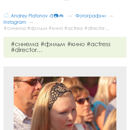
Andrey Platonov 🎨📷🚲
Фотографии
Instagram
#синема #фильм #кино #actress #director…
#синема #фильм #кино #actress
#director…