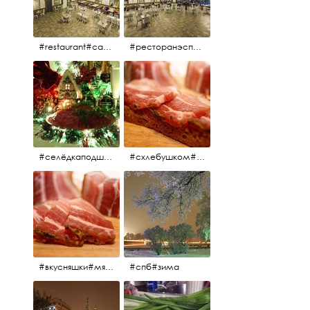
#restaurant#candidates #aspila #restaurantaspils ресторан#ресторанэспиля#эспланада#концертнаяэстрада
#ресторанэспиля#restaurantaspils#aspila#candidates#эспланада#концертнаяэстрада
#селёдкаподшубой#основноеблюдо#новыйгод#шампанское#праздник
#схлебушком#мясо
#вкусняшки#мясо
#спб#зима