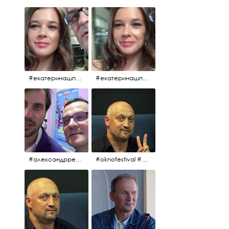
#екатеринашпица #шпица @ekaterinashpitsa
#екатеринашпица #шпица @ekaterinashpitsa
#александрревва #ревва #артурпирожков #бабушкалегкогоповедения @arthurpirozhkov
#oknofestival #gosha #гошакуценко