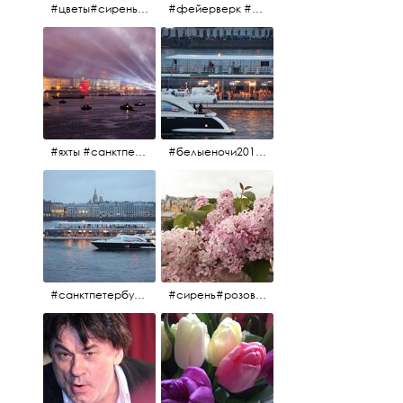
#цветы#сирень #розоваясирень #натюрморт #натюрмортсцветами #весна2012 #пробуждение
#фейерверк #салют #парусник #санктпетербург #белыеночи2012 #белыеночи #алыепаруса2012 #алыепаруса #нева
#яхты #санктпетербург #нева #белыеночи2012 #алыепаруса #алыепаруса2012#парусник#салют#фейерверк
#белыеночи2012 #белыеночи #2012 #нева #санктпетербург #яхты
#санктпетербург #нева#яхты#2012 #белыеночи#белыеночи2012
#сирень#розоваясирень#натюрморт#натюрмортсцветами#2012#весна2012