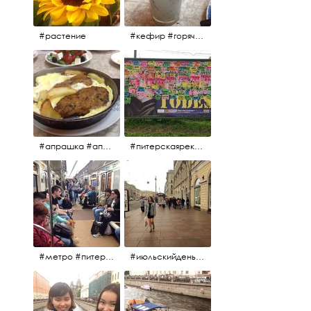
#растение
#кефир #горячийкефир #национальноеблюдо #лаваш #вкусно
#апрашка #апраксиндвор #кафенаапрашке #куринаякотлетанасковороде #сковородка #кафедлясвоих
#питерскаяреклама #todes #куколки #окраинапитера #фрунзенскийрайон
#метро #питерскоеметро #невскаялиния
#июльскийдень2017 #15july2017 #невский