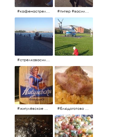
#кафенастрелкевасильевскогоострова #байкеры
#питер #васильевскийостров #байкеры #иностранцы
#стрелкавасильевскогоострова #нева #река
#жигулёвское #пиво #свежеепиво #beer #напиток
#блюдоготово #можнокушать #простолук #лук #индейкавфольге #мясоиндейки