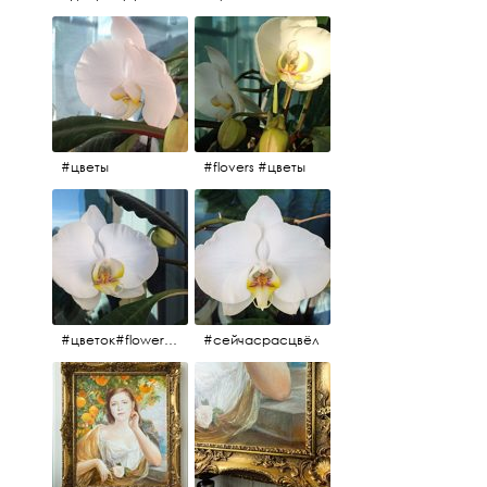
#цветы
#flovers #цветы
#цветок#flowers #💜🌸
#сейчасрасцвёл