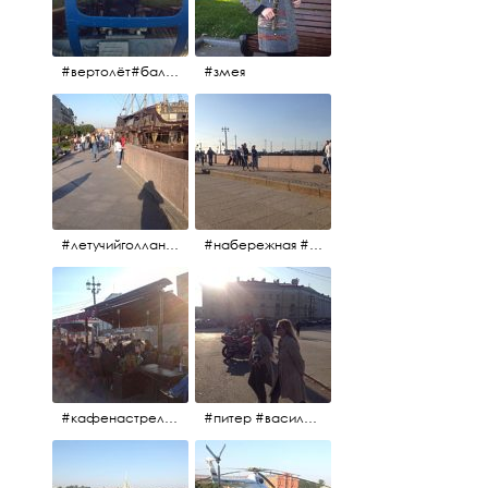
#вертолёт#балтийскиеавиалинии #петропавловскаякрепость #заячийостров #полётынадпитером #полётынадгородом #полёты
#змея
#летучийголландец #набережнаяневы
#набережная #людигуляют #биржевоймост
#кафенастрелкевасильевскогоострова #байкеры
#питер #васильевскийостров #байкеры #иностранцы