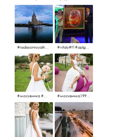
#radissonroyalhotel #рэдиссонройал#рэдиссонройалмосква #рекамосква#москва#гостиницаукраина#украина#hotel#отель#moscow @radissonroyalmoscow
#vitaly#f1#aplgallery#formula1
#москвичка #москвичка1990#вднх2016 #июль2016 #1990
#москвичка1990@#июль2016 #вднх2016 #1990