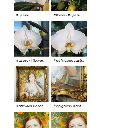
#цветы
#flovers #цветы
#цветок#flowers #💜🌸
#сейчасрасцвёл
#апельсиновоедерево #плодородие #изобилие #картина #портрет #живопись #девушка #апельсиновоедерево #плодородие #рама #антикварнаярама #антиквариат #antiques #abundance #aplgallery #portrait #painting #frame #fertility #orangetree @aplgallery
#aplgallery #antiques #painting #portrait #frame #antiqueframe #abundance #fertility #orangetree #антиквариат#картина#фрагмент #живопись #улыбка #девушка #портрет #рама #антикварнаярама #изобилие #плодородие #апельсиновоедерево