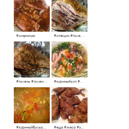
#мариную
#специи #голень #голеньиндейки #индейка #мясо #еда #завтрак #голеньиндейкивфольге
#голень #голеньиндейки #голеньиндейкивфольге #индейка #завтрак #еда #мясо
#куриныйсуп #еда #ужин #можнокушать
#куриныйбульон #лавровыйлист #помидоры #картофель #чеснок #лук #морковь #приправы #перецдушистый #курица #ужин #еда #сольповкусу #жёлтыйкарри #имбирь #кориандр #кокос #лимонныйсок #оливковоемасло #кумин #кайенскийперец
#еда #мясо #завтрак #источниквдохновения #люблюготовить