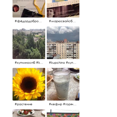
#фёдордобронравов #эдуардпарри #жилибыли #иринарозанова
#марюсвайсберг #александрревва #глюкоза #любовьвбольшомгороде #ххvфестивальроссийскогокино
#купчиноспб #kupchino
#kupchino #купчиноспб
#растение
#кефир #горячийкефир #национальноеблюдо #лаваш #вкусно