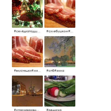
#селёдкаподшубой#основноеблюдо#новыйгод#шампанское#праздник
#схлебушком#мясо
#вкусняшки#мясо
#спб#зима
#спаснакрови#зима#спб
#редиска