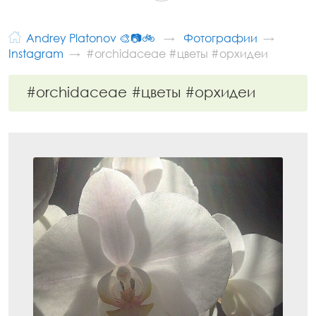
Andrey Platonov 🎨📷🚲
Фотографии
Instagram
#orchidaceae #цветы #орхидеи
#orchidaceae #цветы #орхидеи