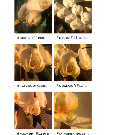
#цветы #11июня2017
#цветы #11июня2017
#чудесаоткрываются #красота #чудоприроды #нежность #цветы #прекрасное
#седьмой #цветы #жизньналоджии
#момент #цветы
#мгновениеостановись #прекрасныймомент #жаждарасцвета