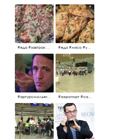
#еда #завтрак #витамины #помидоры #укроп #огурцы #сметана #салат
#еда #мясо #утро #завтрак #едакакисточниквдохновения
#артурсмольянинов @melnikovadsh #artursmolyaninov
#аэропорт #санктпетербург #пулково #мореморе #моремолнцепесок #дваночи