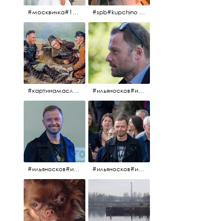
#москвичка#1990#вднх2016#июль2016#
#spb#kupchino #крышапотекла
#картинамаслом #картина #охотники#хорошеенастроение #aplgallery
#ильяносков#ильяносков2016#очеммолчатфранцузы #санктпетербург #кино#фильфильфильм @ilya_noskov_official
#ильяносков#ильяносков_главныйгерой #санктпетербург #ленфильм# @ilya_noskov_official #контрибуция#очеммолчатфранцузы#эдуардпичугин
#ильяносков#ильяносков_главныйгерой @ilya_noskov_official #очеммолчатфранцузы#очёммолчатфранцузы