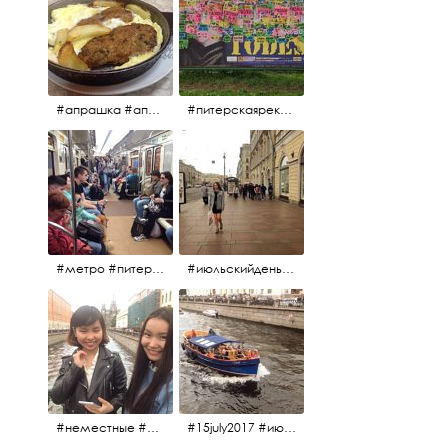
#апрашка #апраксиндвор #кафенаапрашке #куринаякотлетанасковороде #сковородка #кафедлясвоих
#питерскаяреклама #todes #куколки #окраинапитера #фрунзенскийрайон
#метро #питерскоеметро #невскаялиния
#июльскийдень2017 #15july2017 #невский
#неместные #июльскийдень2017
#15july2017 #июльскийдень2017 #катерок #bonfire