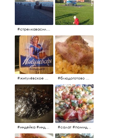
#стрелкавасильевскогоострова #нева #река
#жигулёвское #пиво #свежеепиво #beer #напиток
#блюдоготово #можнокушать #простолук #лук #индейкавфольге #мясоиндейки
#индейка #индейкавфольге #еда #мясоиндейки 🚀
#салат #помидоры #яйцо #огурцы #зелень #кинза #петрушка #укроп #сметана #соль #витамины