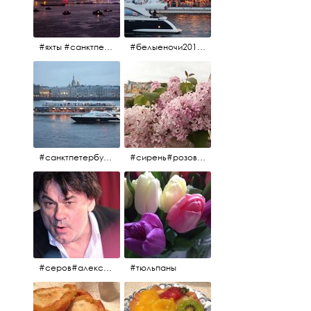
#яхты #санктпетербург #нева #белыеночи2012 #алыепаруса #алыепаруса2012#парусник#салют#фейерверк
#белыеночи2012 #белыеночи #2012 #нева #санктпетербург #яхты
#санктпетербург #нева#яхты#2012 #белыеночи#белыеночи2012
#сирень#розоваясирень#натюрморт#натюрмортсцветами#2012#весна2012
#серов#александрсеров#певец#народныйартист#эстрадныйпевец#композитор#тыменялюбишь#мадонна#ялюблютебядослёз
#тюльпаны