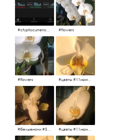
#ctyptocurrency #btc #eth
#flowers
#flowers
#цветы #11июня2017 #5утра #белыеночи
#белыеночи #5утра #11июня2017 #цветы
#цветы #11июня2017 #5утра #белыеночи