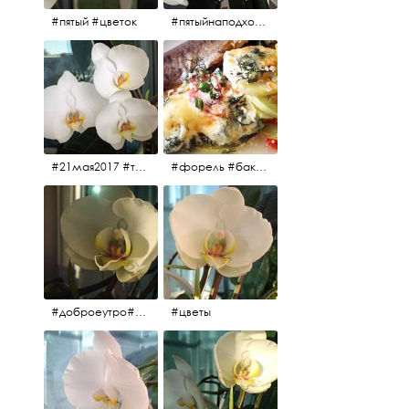
#пятый #цветок
#пятыйнаподходе# цветы #весна2017
#21мая2017 #трио #цветы
#форель #баклажаны #помидоры #завтрак
#доброеутро#май#солнце#цветы #майсолнцецветы
#цветы