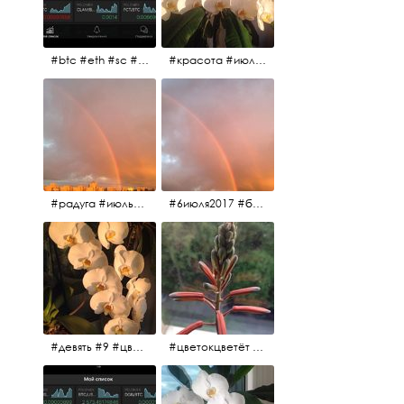
#btc #eth #sc #xrp #etc #maid #sys #naut #strat #pasc #dash #xmr #nxt #usdt #ltc#lsk #zec #str #rep #coin #markets #bitcoin
#красота #июльскоеутро
#радуга #июльскоеутро #радугавовсёнебо #6июля2017
#6июля2017 #белыеночи #питерскоеутро #джулаймонинг #июльскоеутро #радугавовсёнебо #радуга #дождик
#девять #9 #цветы
#цветокцветёт #flowers