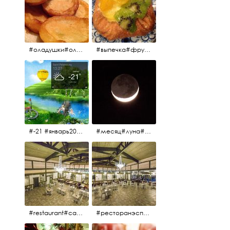
#оладушки#оладушкинакефире #оладушкисяблоками #кефир#яблоки С утра испёк, на кефире с яблоками.
#выпечка#фрукты#пекарня#зима
#-21 #январь2017 #зима2017 #санктпетербург2017
#месяц#луна#африканскаялуна#moon#moon🌙
#restaurant#candidates #aspila #restaurantaspils ресторан#ресторанэспиля#эспланада#концертнаяэстрада
#ресторанэспиля#restaurantaspils#aspila#candidates#эспланада#концертнаяэстрада