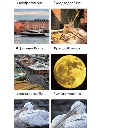
#saintpetersburg #санктпетербург#нева#троицкиймост#питерскоеутро#петропавловскаякрепость
#медведев#яхты#алыепаруса2023#белыеночи2013#санктпетербург #яхтафотиния#yacht#yachtphotinia
#фотиния#яхтафотиния#дмитриймедведев#медведев#яхта#алыепаруса2013#2013#алыепаруса #нева#санктпетербург #yachtphotinia#yacht
#рисую#рисовать#краскихолстмасло#картина#холст#кисточки#палитра#художник#портрет#aplgallery
#санктпетербург #исаакиевскийсобор #исакий
#луна#moon#апрельскаялуна#санктпетербург