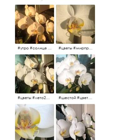
#утро #солнце #белыеночи2017 #санктпетербург #цветы #седьмойпошёл
#цветы #мирпрекрасен #пятьутра
#цветы #лето2017 #седьмойнаподходе #шестой #всегодевять
#шестой #цветыцветут #цветы #лето2017 #летнийснег