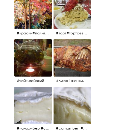
#краски#палитра#картина#живопись#aplgallery
#торт#тортсевер#север#severspb#северметрополь#безе#безесклубникой#тортвоздушный#тортсбезе#cake#meringuecake#meringuecakewithstrawberries @sever_metropol
#чайкитайский#чай#tea#teachinese @chinacook.ru
#мясо#шашлык#шашлыкмашлык #пальчикиоближешь
#камамбер #сыр #camambert
#camambert #сыр#камамбер