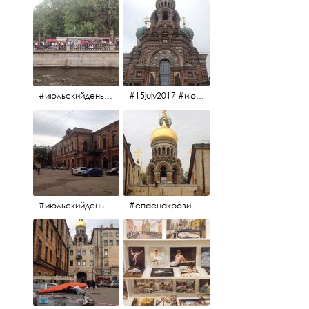
#июльскийдень2017 #15july2017
#15july2017 #июльскийдень2017 #спаснакрови
#июльскийдень2017 #15july2017
#спаснакрови #июльскийдень2017