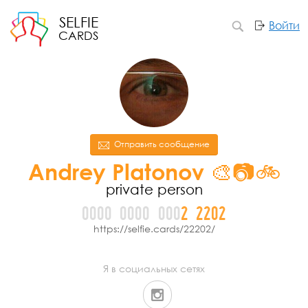
SELFIE
Войти
CARDS
Отправить сообщение
Andrey Platonov 🎨📷🚲
private person
0000
0000
000
2
2
2
0
2
https://selfie.cards/22202/
Я в социальных сетях