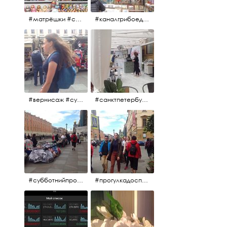
#матрёшки #сувениры #вернисаж
#каналгрибоедова #санктпетербург #вернисаж #
#вернисаж #сувениры #картины
#санктпетербург #летнеекафе
#субботнийпроменад #набережнаяканалагрибоедова #санктпетербург
#прогулкадоспасаиобратно #санктпетербург #15july2017 #субботнийпитерскийдень #субботнийпроменад #послеобеда