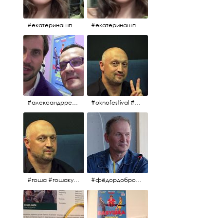
#екатеринашпица #шпица @ekaterinashpitsa
#екатеринашпица #шпица @ekaterinashpitsa
#александрревва #ревва #артурпирожков #бабушкалегкогоповедения @arthurpirozhkov
#oknofestival #gosha #гошакуценко
#гоша #гошакуценко #oknofestival
#фёдордобронравов #кино #хорошеекино #жилибыли