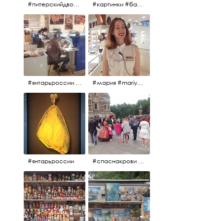
#питерскийдвор #спаснакрови #июльскийдень2017
#картинки #балетпитера #янтарьроссиии
#янтарьроссии #янтарь
#мария #mariya #янтарьроссии
#янтарьроссии
#спаснакрови #михайловскийсад