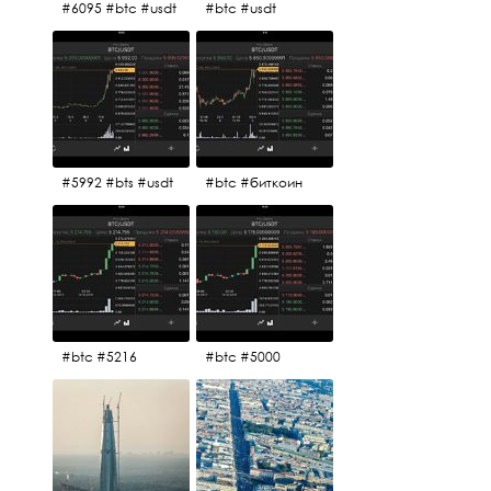
#6095 #btc #usdt
#btc #usdt
#5992 #bts #usdt
#btc #биткоин
#btc #5216
#btc #5000