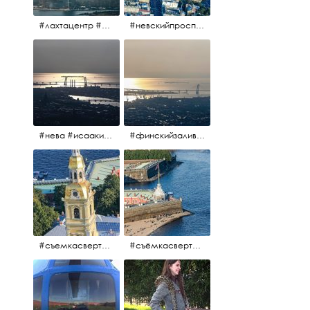
#лахтацентр #лахта #башнягазпром #газпром #башня #небоскрёбпитера #небоскрёб #финскийзалив #санктпетербург
#невскийпроспект #центргорода #санктпетербург #осень2017 #когдапаришьнадгородом
#нева #исаакий #исаакиевскийсобор #нева #васильевскийостров #адмиралтейскийрайон #финскийзалив #дворцовыймост #небонадпитером #осень2017
#финскийзалив #маркизовалужа #нева
#съемкасвертолета #вертолёт #съёмкасвертолёта #петропавловскаякрепость #заячийостров #санктпетербург
#съёмкасвертолёта #питер #петропавловскаякрепость #нева #осень2017