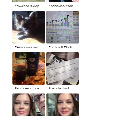
#пулково #море #песок #лето #морепесоксолнце #дваночи
#спасибо #sony #nikon #oknofestivsl @alex_kurov #aplgallery
#янасолнышкележу #янасолнышкогляжу #чихуахуа
#bchusdt #bch #usdt #sell #buy #exchange #markets #bitcoincash #cryptocurrency #pump
#василеостровское #синяяборода #пиво #пивовобла #вобла #рыба
#oknofestival