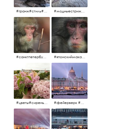
#гранж#стиль#тренд#тренд2017 #модныестрижки#санктпетербург #пеликан #птицы#причёски
#модныестрижки#стильныестрижки#причёски#зоопарк #пеликан#санктпетербург #причёскиподуше
#санктпетербург #macacafuscata #macaca #ленинградскийзоопарк #снежнаяобезьяна #японскиймакак #макака #зоопарк
#японскиймакак#снежнаяобезьяна#приматы#макака#зоопарк#животные#ленинградскийзоопарк#macaca#macacafuscata#санктпетербург
#цветы#сирень #розоваясирень #натюрморт #натюрмортсцветами #весна2012 #пробуждение
#фейерверк #салют #парусник #санктпетербург #белыеночи2012 #белыеночи #алыепаруса2012 #алыепаруса #нева