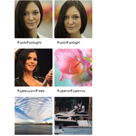
#spb#spbgirls
#spb#spbgirl
#девушки#эверласт#everlast#finland#southfinland#helsinki
#цветы#цветок#нежность