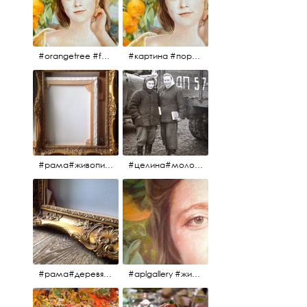
#orangetree #fertility #abundance #portrait #painting #живопись #портрет #картина #девушка #улыбка #aplgallery
#картина #портрет #живопись #апельсиновоедерево # девушка #улыбка #изобилие #плодородие #painting #portrait #abundance #fertility #orangetree #aplgallery
#рама#живопись#антиквариат#спб#aplgallery
#целина#молодёжьнацелине#комсомолки#50тыегода #50тые#СССР
#рама#деревяннаярама#антиквариат#живопись#aplgallery
#aplgallery #живопись #портрет