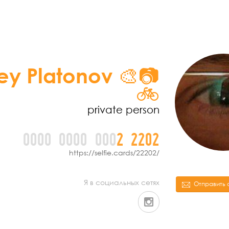
ey Platonov 🎨📷
🚲
private person
0000
0000
000
2
2
2
0
2
https://selfie.cards/22202/
Я в социальных сетях
Отправить