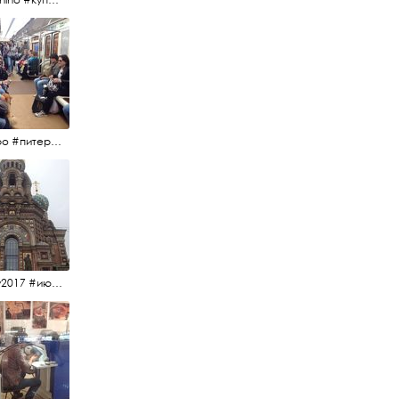
#метро #питерскоеметро #невскаялиния
#15july2017 #июльскийдень2017 #спаснакрови