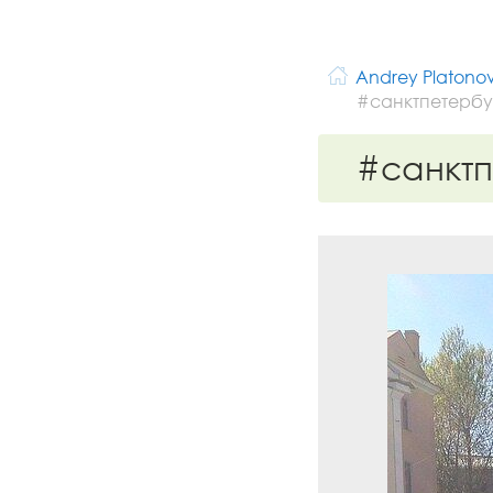
Andrey Platono
#санктпетербу
#санктп