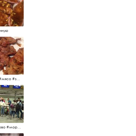
иную
#еда #мясо #завтрак #источниквдохновения #люблюготовить
#пулково #море #песок #лето #морепесоксолнце #дваночи