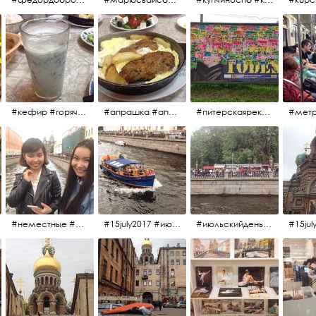
#кефир #горячийкефир #национальноеблюдо #лаваш #вкусно
#апрашка #апраксиндвор #кафенаапрашке #куринаякотлетанасковороде #сковородка #кафедлясвоих
#питерскаяреклама #todes #куколки #окраинапитера #фрунзенскийрайон
#неместные #июльскийдень2017
#15july2017 #июльскийдень2017 #катерок #bonfire
#июльскийдень2017 #15july2017