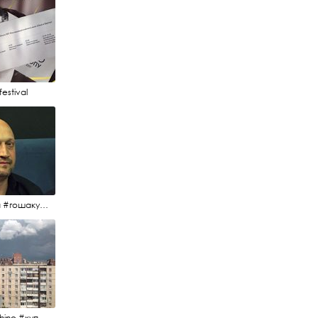
estival
#гоша #гошакуценко #oknofestival
#kupchino #купчиноспб