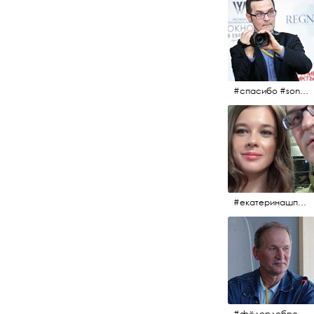
#спасибо #sony #nikon #oknofestivsl @alex_kurov #aplgallery
#екатеринашпица #шпица @ekaterinashpitsa
#фёдордобронравов #кино #хорошеекино #жилибыли