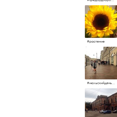
#растение
#июльскийдень2017 #15july2017 #невский