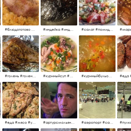
#блюдоготово #можнокушать #простолук #лук #индейкавфольге #мясоиндейки
#индейка #индейкавфольге #еда #мясоиндейки 🚀
#салат #помидоры #яйцо #огурцы #зелень #кинза #петрушка #укроп #сметана #соль #витамины
#мар
#голень #голеньиндейки #голеньиндейкивфольге #индейка #завтрак #еда #мясо
#куриныйсуп #еда #ужин #можнокушать
#куриныйбульон #лавровыйлист #помидоры #картофель #чеснок #лук #морковь #приправы #перецдушистый #курица #ужин #еда #сольповкусу #жёлтыйкарри #имбирь #кориандр #кокос #лимонныйсок #оливковоемасло #кумин #кайенскийперец
#еда #мясо #утро #завтрак #едакакисточниквдохновения
#артурсмольянинов @melnikovadsh #artursmolyaninov
#аэропорт #санктпетербург #пулково #мореморе #моремолнцепесок #дваночи