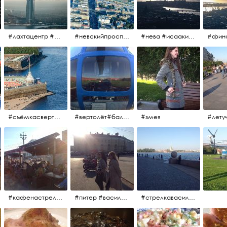
#лахтацентр #лахта #башнягазпром #газпром #башня #небоскрёбпитера #небоскрёб #финскийзалив #санктпетербург
#невскийпроспект #центргорода #санктпетербург #осень2017 #когдапаришьнадгородом
#нева #исаакий #исаакиевскийсобор #нева #васильевскийостров #адмиралтейскийрайон #финскийзалив #дворцовыймост #небонадпитером #осень2017
#съёмкасвертолёта #питер #петропавловскаякрепость #нева #осень2017
#вертолёт#балтийскиеавиалинии #петропавловскаякрепость #заячийостров #полётынадпитером #полётынадгородом #полёты
#змея
#кафенастрелкевасильевскогоострова #байкеры
#питер #васильевскийостров #байкеры #иностранцы
#стрелкавасильевскогоострова #нева #река