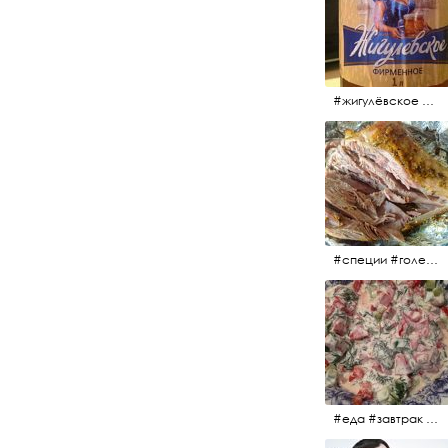
#жигулёвское #пиво #свежеепиво #beer #напиток
#специи #голень #голеньиндейки #индейка #мясо #еда #завтрак #голеньиндейкивфольге
#еда #завтрак #витамины #помидоры #укроп #огурцы #сметана #салат