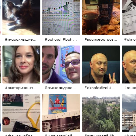
#янасолнышкележу #янасолнышкогляжу #чихуахуа
#bchusdt #bch #usdt #sell #buy #exchange #markets #bitcoincash #cryptocurrency #pump
#василеостровское #синяяборода #пиво #пивовобла #вобла #рыба
#oknof
#екатеринашпица #шпица @ekaterinashpitsa
#александрревва #ревва #артурпирожков #бабушкалегкогоповедения @arthurpirozhkov
#oknofestival #gosha #гошакуценко
#фёдордобронравов #эдуардпарри #жилибыли #иринарозанова
#марюсвайсберг #александрревва #глюкоза #любовьвбольшомгороде #ххvфестивальроссийскогокино
#купчиноспб #kupchino