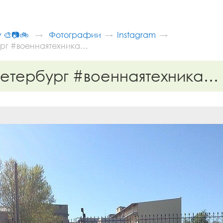
v 🎨📷🚲
Фотографии
Instagram
рг #военнаятехника…
етербург #военнаятехника…