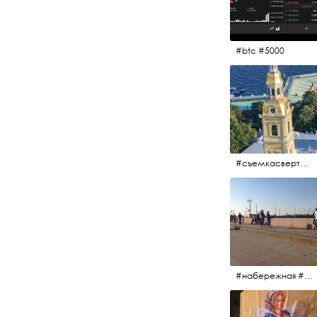
#btc #5000
#съемкасвертолета #вертолёт #съёмкасвертолёта #петропавловскаякрепость #заячийостров #санктпетербург
#набережная #людигуляют #биржевоймост