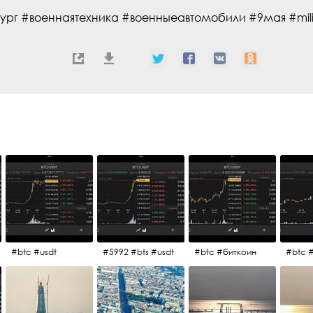
ург #военнаятехника #военныеавтомобили #9мая #mili
#btc #usdt
#5992 #bts #usdt
#btc #биткоин
#btc 