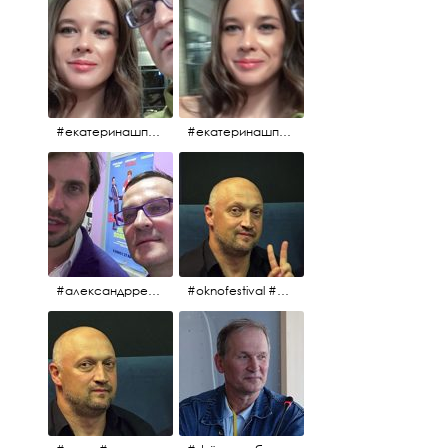
#екатеринашпица #шпица @ekaterinashpitsa
#екатеринашпица #шпица @ekaterinashpitsa
#александрревва #ревва #артурпирожков #бабушкалегкогоповедения @arthurpirozhkov
#oknofestival #gosha #гошакуценко