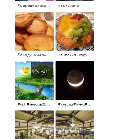
#серов#александрсеров#певец#народныйартист#эстрадныйпевец#композитор#тыменялюбишь#мадонна#ялюблютебядослёз
#тюльпаны
#оладушки#оладушкинакефире #оладушкисяблоками #кефир#яблоки С утра испёк, на кефире с яблоками.
#выпечка#фрукты#пекарня#зима
#-21 #январь2017 #зима2017 #санктпетербург2017
#месяц#луна#африканскаялуна#moon#moon🌙