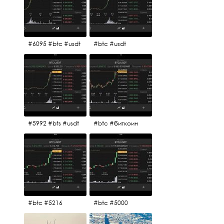
#6095 #btc #usdt
#btc #usdt
#5992 #bts #usdt
#btc #биткоин
#btc #5216
#btc #5000