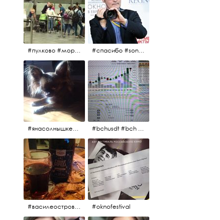
#пулково #море #песок #лето #морепесоксолнце #дваночи
#спасибо #sony #nikon #oknofestivsl @alex_kurov #aplgallery
#янасолнышкележу #янасолнышкогляжу #чихуахуа
#bchusdt #bch #usdt #sell #buy #exchange #markets #bitcoincash #cryptocurrency #pump
#василеостровское #синяяборода #пиво #пивовобла #вобла #рыба
#oknofestival