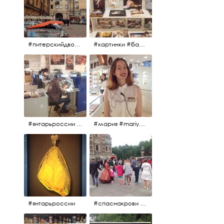
#питерскийдвор #спаснакрови #июльскийдень2017
#картинки #балетпитера #янтарьроссиии
#янтарьроссии #янтарь
#мария #mariya #янтарьроссии
#янтарьроссии
#спаснакрови #михайловскийсад