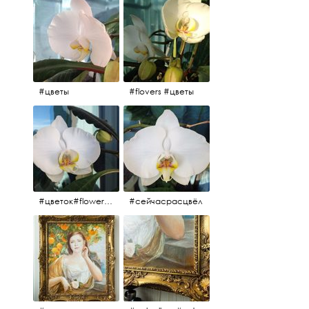
#цветы
#flovers #цветы
#цветок#flowers #💜🌸
#сейчасрасцвёл