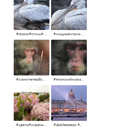
#гранж#стиль#тренд#тренд2017 #модныестрижки#санктпетербург #пеликан #птицы#причёски
#модныестрижки#стильныестрижки#причёски#зоопарк #пеликан#санктпетербург #причёскиподуше
#санктпетербург #macacafuscata #macaca #ленинградскийзоопарк #снежнаяобезьяна #японскиймакак #макака #зоопарк
#японскиймакак#снежнаяобезьяна#приматы#макака#зоопарк#животные#ленинградскийзоопарк#macaca#macacafuscata#санктпетербург
#цветы#сирень #розоваясирень #натюрморт #натюрмортсцветами #весна2012 #пробуждение
#фейерверк #салют #парусник #санктпетербург #белыеночи2012 #белыеночи #алыепаруса2012 #алыепаруса #нева