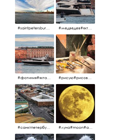
#saintpetersburg #санктпетербург#нева#троицкиймост#питерскоеутро#петропавловскаякрепость
#медведев#яхты#алыепаруса2023#белыеночи2013#санктпетербург #яхтафотиния#yacht#yachtphotinia
#фотиния#яхтафотиния#дмитриймедведев#медведев#яхта#алыепаруса2013#2013#алыепаруса #нева#санктпетербург #yachtphotinia#yacht
#рисую#рисовать#краскихолстмасло#картина#холст#кисточки#палитра#художник#портрет#aplgallery
#санктпетербург #исаакиевскийсобор #исакий
#луна#moon#апрельскаялуна#санктпетербург