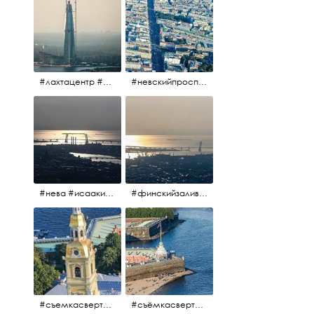
#лахтацентр #лахта #башнягазпром #газпром #башня #небоскрёбпитера #небоскрёб #финскийзалив #санктпетербург
#невскийпроспект #центргорода #санктпетербург #осень2017 #когдапаришьнадгородом
#нева #исаакий #исаакиевскийсобор #нева #васильевскийостров #адмиралтейскийрайон #финскийзалив #дворцовыймост #небонадпитером #осень2017
#финскийзалив #маркизовалужа #нева
#съемкасвертолета #вертолёт #съёмкасвертолёта #петропавловскаякрепость #заячийостров #санктпетербург
#съёмкасвертолёта #питер #петропавловскаякрепость #нева #осень2017