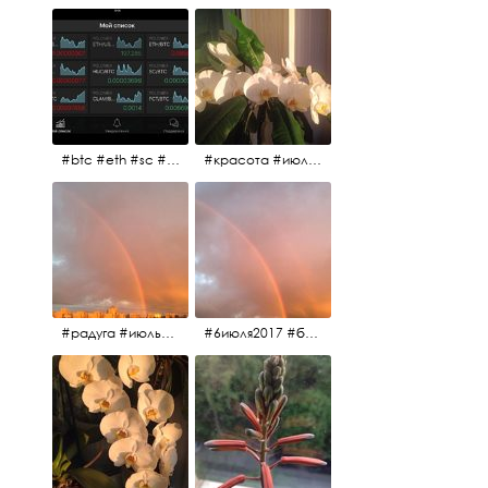
#btc #eth #sc #xrp #etc #maid #sys #naut #strat #pasc #dash #xmr #nxt #usdt #ltc#lsk #zec #str #rep #coin #markets #bitcoin
#красота #июльскоеутро
#радуга #июльскоеутро #радугавовсёнебо #6июля2017
#6июля2017 #белыеночи #питерскоеутро #джулаймонинг #июльскоеутро #радугавовсёнебо #радуга #дождик