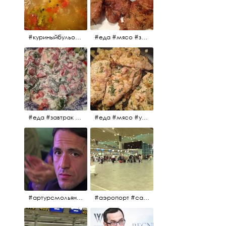
#куриныйбульон #лавровыйлист #помидоры #картофель #чеснок #лук #морковь #приправы #перецдушистый #курица #ужин #еда #сольповкусу #жёлтыйкарри #имбирь #кориандр #кокос #лимонныйсок #оливковоемасло #кумин #кайенскийперец
#еда #мясо #завтрак #источниквдохновения #люблюготовить
#еда #завтрак #витамины #помидоры #укроп #огурцы #сметана #салат
#еда #мясо #утро #завтрак #едакакисточниквдохновения
#артурсмольянинов @melnikovadsh #artursmolyaninov
#аэропорт #санктпетербург #пулково #мореморе #моремолнцепесок #дваночи