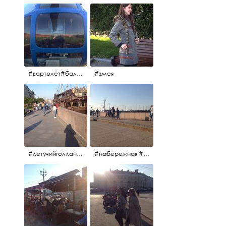
#вертолёт#балтийскиеавиалинии #петропавловскаякрепость #заячийостров #полётынадпитером #полётынадгородом #полёты
#змея
#летучийголландец #набережнаяневы
#набережная #людигуляют #биржевоймост