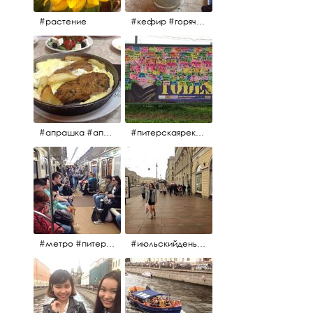
#растение
#кефир #горячийкефир #национальноеблюдо #лаваш #вкусно
#апрашка #апраксиндвор #кафенаапрашке #куринаякотлетанасковороде #сковородка #кафедлясвоих
#питерскаяреклама #todes #куколки #окраинапитера #фрунзенскийрайон
#метро #питерскоеметро #невскаялиния
#июльскийдень2017 #15july2017 #невский