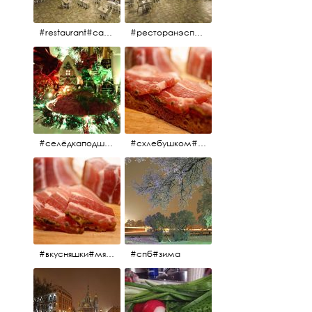
#restaurant#candidates #aspila #restaurantaspils ресторан#ресторанэспиля#эспланада#концертнаяэстрада
#ресторанэспиля#restaurantaspils#aspila#candidates#эспланада#концертнаяэстрада
#селёдкаподшубой#основноеблюдо#новыйгод#шампанское#праздник
#схлебушком#мясо
#вкусняшки#мясо
#спб#зима