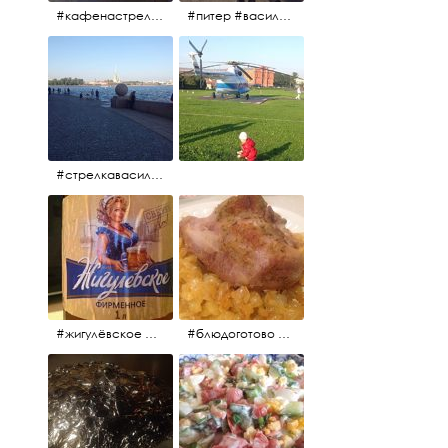
#кафенастрелкевасильевскогоострова #байкеры
#питер #васильевскийостров #байкеры #иностранцы
#стрелкавасильевскогоострова #нева #река
#жигулёвское #пиво #свежеепиво #beer #напиток
#блюдоготово #можнокушать #простолук #лук #индейкавфольге #мясоиндейки