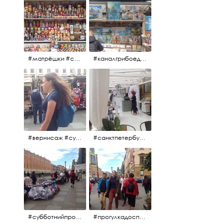
#матрёшки #сувениры #вернисаж
#каналгрибоедова #санктпетербург #вернисаж #
#вернисаж #сувениры #картины
#санктпетербург #летнеекафе
#субботнийпроменад #набережнаяканалагрибоедова #санктпетербург
#прогулкадоспасаиобратно #санктпетербург #15july2017 #субботнийпитерскийдень #субботнийпроменад #послеобеда