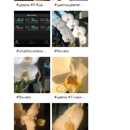
#девять #9 #цветы
#цветокцветёт #flowers
#ctyptocurrency #btc #eth
#flowers
#flowers
#цветы #11июня2017 #5утра #белыеночи