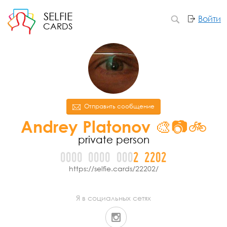
SELFIE
Войти
CARDS
Отправить сообщение
Andrey Platonov 🎨📷🚲
private person
0000
0000
000
2
2
2
0
2
https://selfie.cards/22202/
Я в социальных сетях