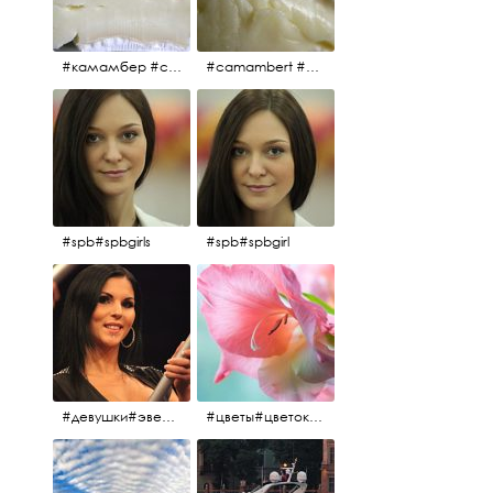
#камамбер #сыр #camambert
#camambert #сыр#камамбер
#spb#spbgirls
#spb#spbgirl
#девушки#эверласт#everlast#finland#southfinland#helsinki
#цветы#цветок#нежность