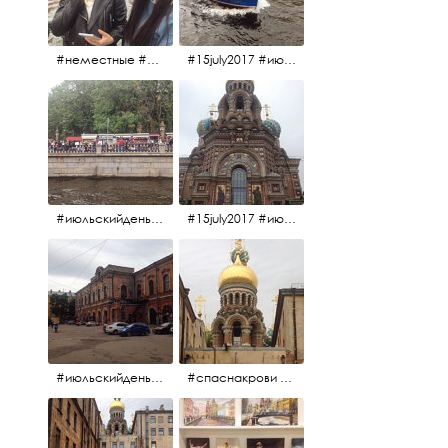
#неместные #июльскийдень2017
#15july2017 #июльскийдень2017 #катерок #bonfire
#июльскийдень2017 #15july2017
#15july2017 #июльскийдень2017 #спаснакрови
#июльскийдень2017 #15july2017
#спаснакрови #июльскийдень2017