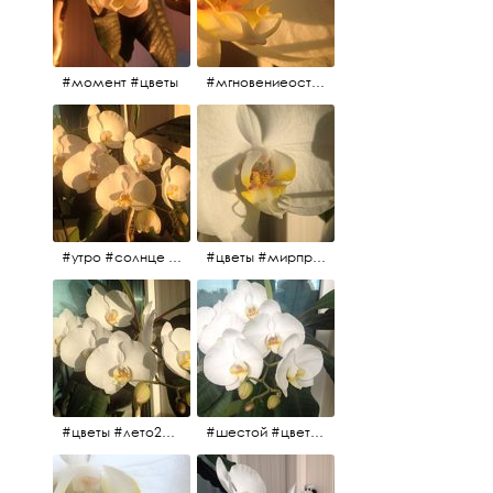
#момент #цветы
#мгновениеостановись #прекрасныймомент #жаждарасцвета
#утро #солнце #белыеночи2017 #санктпетербург #цветы #седьмойпошёл
#цветы #мирпрекрасен #пятьутра
#цветы #лето2017 #седьмойнаподходе #шестой #всегодевять
#шестой #цветыцветут #цветы #лето2017 #летнийснег