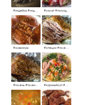
#индейка #индейкавфольге #еда #мясоиндейки 🚀
#салат #помидоры #яйцо #огурцы #зелень #кинза #петрушка #укроп #сметана #соль #витамины
#мариную
#специи #голень #голеньиндейки #индейка #мясо #еда #завтрак #голеньиндейкивфольге
#голень #голеньиндейки #голеньиндейкивфольге #индейка #завтрак #еда #мясо
#куриныйсуп #еда #ужин #можнокушать