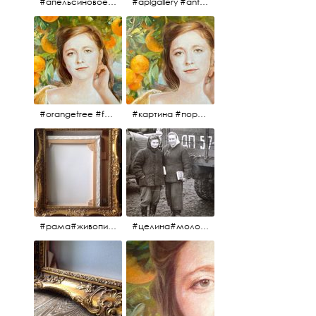
#апельсиновоедерево #плодородие #изобилие #картина #портрет #живопись #девушка #апельсиновоедерево #плодородие #рама #антикварнаярама #антиквариат #antiques #abundance #aplgallery #portrait #painting #frame #fertility #orangetree @aplgallery
#aplgallery #antiques #painting #portrait #frame #antiqueframe #abundance #fertility #orangetree #антиквариат#картина#фрагмент #живопись #улыбка #девушка #портрет #рама #антикварнаярама #изобилие #плодородие #апельсиновоедерево
#orangetree #fertility #abundance #portrait #painting #живопись #портрет #картина #девушка #улыбка #aplgallery
#картина #портрет #живопись #апельсиновоедерево # девушка #улыбка #изобилие #плодородие #painting #portrait #abundance #fertility #orangetree #aplgallery
#рама#живопись#антиквариат#спб#aplgallery
#целина#молодёжьнацелине#комсомолки#50тыегода #50тые#СССР