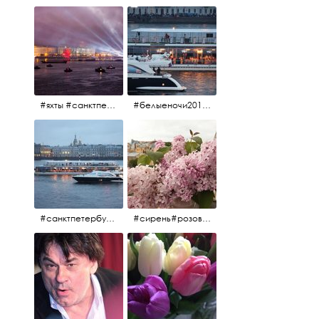
#яхты #санктпетербург #нева #белыеночи2012 #алыепаруса #алыепаруса2012#парусник#салют#фейерверк
#белыеночи2012 #белыеночи #2012 #нева #санктпетербург #яхты
#санктпетербург #нева#яхты#2012 #белыеночи#белыеночи2012
#сирень#розоваясирень#натюрморт#натюрмортсцветами#2012#весна2012