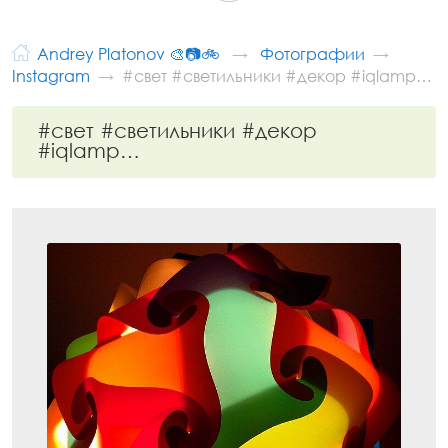
Andrey Platonov 🎨📷🚲
Фотографии
Instagram
#свет #светильники #декор #iqlamp…
#свет #светильники #декор
#iqlamp…