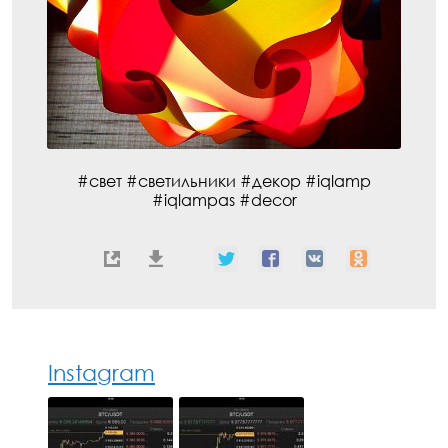
#свет #светильники #декор #iqlamp
#iqlampas #decor
Instagram