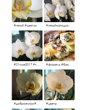
#пятый #цветок
#пятыйнаподходе# цветы #весна2017
#21мая2017 #трио #цветы
#форель #баклажаны #помидоры #завтрак
#доброеутро#май#солнце#цветы #майсолнцецветы
#цветы