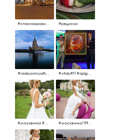
#спаснакрови#зима#спб
#редиска
#radissonroyalhotel #рэдиссонройал#рэдиссонройалмосква #рекамосква#москва#гостиницаукраина#украина#hotel#отель#moscow @radissonroyalmoscow
#vitaly#f1#aplgallery#formula1
#москвичка #москвичка1990#вднх2016 #июль2016 #1990
#москвичка1990@#июль2016 #вднх2016 #1990