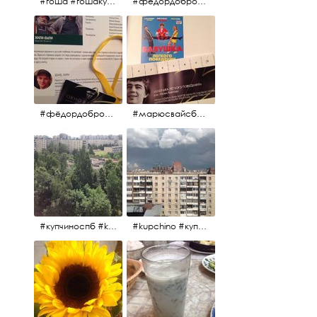
#гоша #гошакуценко #oknofestival
#фёдордобронравов #кино #хорошеекино #жилибыли
#фёдордобронравов #эдуардпарри #жилибыли #иринарозанова
#марюсвайсберг #александрревва #глюкоза #любовьвбольшомгороде #ххvфестивальроссийскогокино
#купчиноспб #kupchino
#kupchino #купчиноспб