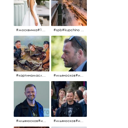
#москвичка#1990#вднх2016#июль2016#
#spb#kupchino #крышапотекла
#картинамаслом #картина #охотники#хорошеенастроение #aplgallery
#ильяносков#ильяносков2016#очеммолчатфранцузы #санктпетербург #кино#фильфильфильм @ilya_noskov_official
#ильяносков#ильяносков_главныйгерой #санктпетербург #ленфильм# @ilya_noskov_official #контрибуция#очеммолчатфранцузы#эдуардпичугин
#ильяносков#ильяносков_главныйгерой @ilya_noskov_official #очеммолчатфранцузы#очёммолчатфранцузы