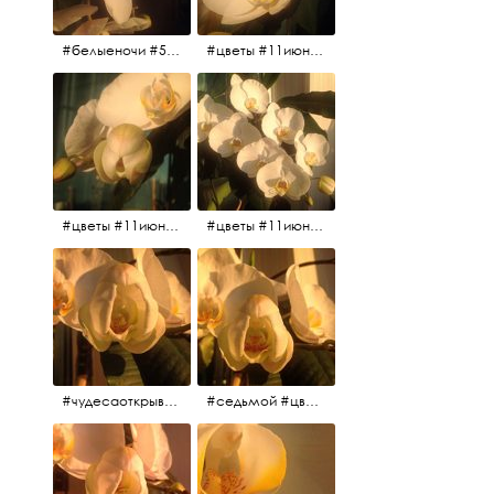
#белыеночи #5утра #11июня2017 #цветы
#цветы #11июня2017 #5утра #белыеночи
#цветы #11июня2017
#цветы #11июня2017
#чудесаоткрываются #красота #чудоприроды #нежность #цветы #прекрасное
#седьмой #цветы #жизньналоджии