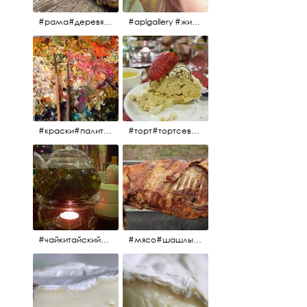
#рама#деревяннаярама#антиквариат#живопись#aplgallery
#aplgallery #живопись #портрет
#краски#палитра#картина#живопись#aplgallery
#торт#тортсевер#север#severspb#северметрополь#безе#безесклубникой#тортвоздушный#тортсбезе#cake#meringuecake#meringuecakewithstrawberries @sever_metropol
#чайкитайский#чай#tea#teachinese @chinacook.ru
#мясо#шашлык#шашлыкмашлык #пальчикиоближешь