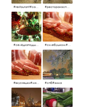
#restaurant#candidates #aspila #restaurantaspils ресторан#ресторанэспиля#эспланада#концертнаяэстрада
#ресторанэспиля#restaurantaspils#aspila#candidates#эспланада#концертнаяэстрада
#селёдкаподшубой#основноеблюдо#новыйгод#шампанское#праздник
#схлебушком#мясо
#вкусняшки#мясо
#спб#зима