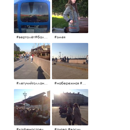
#вертолёт#балтийскиеавиалинии #петропавловскаякрепость #заячийостров #полётынадпитером #полётынадгородом #полёты
#змея
#летучийголландец #набережнаяневы
#набережная #людигуляют #биржевоймост
#кафенастрелкевасильевскогоострова #байкеры
#питер #васильевскийостров #байкеры #иностранцы