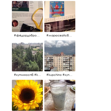
#фёдордобронравов #эдуардпарри #жилибыли #иринарозанова
#марюсвайсберг #александрревва #глюкоза #любовьвбольшомгороде #ххvфестивальроссийскогокино
#купчиноспб #kupchino
#kupchino #купчиноспб