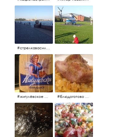
#стрелкавасильевскогоострова #нева #река
#жигулёвское #пиво #свежеепиво #beer #напиток
#блюдоготово #можнокушать #простолук #лук #индейкавфольге #мясоиндейки