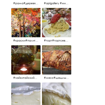
#рама#деревяннаярама#антиквариат#живопись#aplgallery
#aplgallery #живопись #портрет
#краски#палитра#картина#живопись#aplgallery
#торт#тортсевер#север#severspb#северметрополь#безе#безесклубникой#тортвоздушный#тортсбезе#cake#meringuecake#meringuecakewithstrawberries @sever_metropol
#чайкитайский#чай#tea#teachinese @chinacook.ru
#мясо#шашлык#шашлыкмашлык #пальчикиоближешь