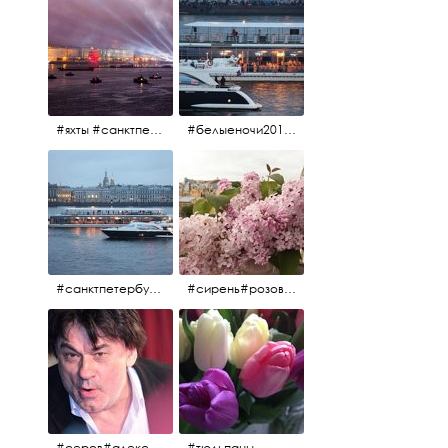
#яхты #санктпетербург #нева #белыеночи2012 #алыепаруса #алыепаруса2012#парусник#салют#фейерверк
#белыеночи2012 #белыеночи #2012 #нева #санктпетербург #яхты
#санктпетербург #нева#яхты#2012 #белыеночи#белыеночи2012
#сирень#розоваясирень#натюрморт#натюрмортсцветами#2012#весна2012
#серов#александрсеров#певец#народныйартист#эстрадныйпевец#композитор#тыменялюбишь#мадонна#ялюблютебядослёз
#тюльпаны