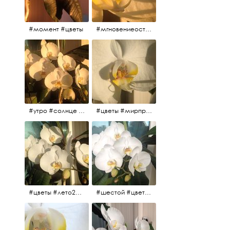
#момент #цветы
#мгновениеостановись #прекрасныймомент #жаждарасцвета
#утро #солнце #белыеночи2017 #санктпетербург #цветы #седьмойпошёл
#цветы #мирпрекрасен #пятьутра
#цветы #лето2017 #седьмойнаподходе #шестой #всегодевять
#шестой #цветыцветут #цветы #лето2017 #летнийснег