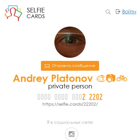
SELFIE
Войти
CARDS
Отправить сообщение
Andrey Platonov 🎨📷🚲
private person
0000
0000
000
2
2
2
0
2
https://selfie.cards/22202/
Я в социальных сетях