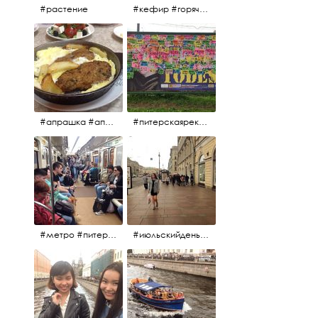
#растение
#кефир #горячийкефир #национальноеблюдо #лаваш #вкусно
#апрашка #апраксиндвор #кафенаапрашке #куринаякотлетанасковороде #сковородка #кафедлясвоих
#питерскаяреклама #todes #куколки #окраинапитера #фрунзенскийрайон
#метро #питерскоеметро #невскаялиния
#июльскийдень2017 #15july2017 #невский