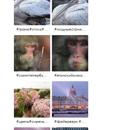
#гранж#стиль#тренд#тренд2017 #модныестрижки#санктпетербург #пеликан #птицы#причёски
#модныестрижки#стильныестрижки#причёски#зоопарк #пеликан#санктпетербург #причёскиподуше
#санктпетербург #macacafuscata #macaca #ленинградскийзоопарк #снежнаяобезьяна #японскиймакак #макака #зоопарк
#японскиймакак#снежнаяобезьяна#приматы#макака#зоопарк#животные#ленинградскийзоопарк#macaca#macacafuscata#санктпетербург
#цветы#сирень #розоваясирень #натюрморт #натюрмортсцветами #весна2012 #пробуждение
#фейерверк #салют #парусник #санктпетербург #белыеночи2012 #белыеночи #алыепаруса2012 #алыепаруса #нева