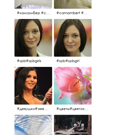
#камамбер #сыр #camambert
#camambert #сыр#камамбер
#spb#spbgirls
#spb#spbgirl
#девушки#эверласт#everlast#finland#southfinland#helsinki
#цветы#цветок#нежность