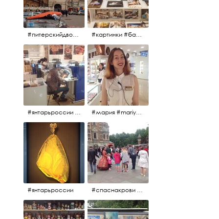
#питерскийдвор #спаснакрови #июльскийдень2017
#картинки #балетпитера #янтарьроссиии
#янтарьроссии #янтарь
#мария #mariya #янтарьроссии
#янтарьроссии
#спаснакрови #михайловскийсад