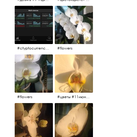
#ctyptocurrency #btc #eth
#flowers
#flowers
#цветы #11июня2017 #5утра #белыеночи