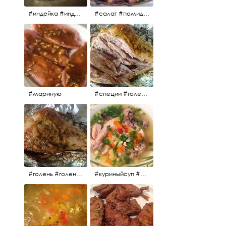
#индейка #индейкавфольге #еда #мясоиндейки 🚀
#салат #помидоры #яйцо #огурцы #зелень #кинза #петрушка #укроп #сметана #соль #витамины
#мариную
#специи #голень #голеньиндейки #индейка #мясо #еда #завтрак #голеньиндейкивфольге
#голень #голеньиндейки #голеньиндейкивфольге #индейка #завтрак #еда #мясо
#куриныйсуп #еда #ужин #можнокушать