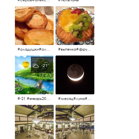
#оладушки#оладушкинакефире #оладушкисяблоками #кефир#яблоки С утра испёк, на кефире с яблоками.
#выпечка#фрукты#пекарня#зима
#-21 #январь2017 #зима2017 #санктпетербург2017
#месяц#луна#африканскаялуна#moon#moon🌙