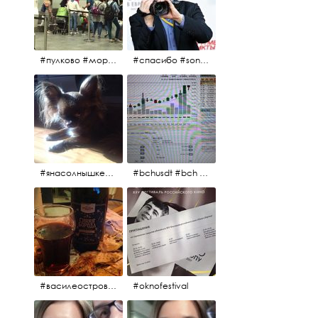
#пулково #море #песок #лето #морепесоксолнце #дваночи
#спасибо #sony #nikon #oknofestivsl @alex_kurov #aplgallery
#янасолнышкележу #янасолнышкогляжу #чихуахуа
#bchusdt #bch #usdt #sell #buy #exchange #markets #bitcoincash #cryptocurrency #pump
#василеостровское #синяяборода #пиво #пивовобла #вобла #рыба
#oknofestival