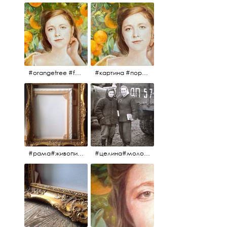
#orangetree #fertility #abundance #portrait #painting #живопись #портрет #картина #девушка #улыбка #aplgallery
#картина #портрет #живопись #апельсиновоедерево # девушка #улыбка #изобилие #плодородие #painting #portrait #abundance #fertility #orangetree #aplgallery
#рама#живопись#антиквариат#спб#aplgallery
#целина#молодёжьнацелине#комсомолки#50тыегода #50тые#СССР