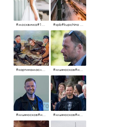
#москвичка#1990#вднх2016#июль2016#
#spb#kupchino #крышапотекла
#картинамаслом #картина #охотники#хорошеенастроение #aplgallery
#ильяносков#ильяносков2016#очеммолчатфранцузы #санктпетербург #кино#фильфильфильм @ilya_noskov_official
#ильяносков#ильяносков_главныйгерой #санктпетербург #ленфильм# @ilya_noskov_official #контрибуция#очеммолчатфранцузы#эдуардпичугин
#ильяносков#ильяносков_главныйгерой @ilya_noskov_official #очеммолчатфранцузы#очёммолчатфранцузы