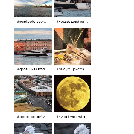
#saintpetersburg #санктпетербург#нева#троицкиймост#питерскоеутро#петропавловскаякрепость
#медведев#яхты#алыепаруса2023#белыеночи2013#санктпетербург #яхтафотиния#yacht#yachtphotinia
#фотиния#яхтафотиния#дмитриймедведев#медведев#яхта#алыепаруса2013#2013#алыепаруса #нева#санктпетербург #yachtphotinia#yacht
#рисую#рисовать#краскихолстмасло#картина#холст#кисточки#палитра#художник#портрет#aplgallery
#санктпетербург #исаакиевскийсобор #исакий
#луна#moon#апрельскаялуна#санктпетербург