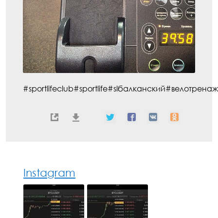
#sportlifeclub#sportlife#slбалканский#велотрен
Instagram