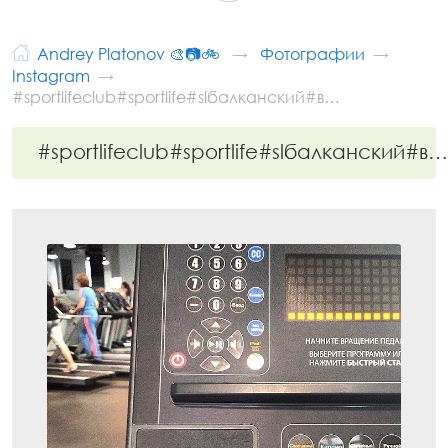
Andrey Platonov 🎨📷🚲
Фотографии
Instagram
#sportlifeclub#sportlife#slбалканский#в…
#sportlifeclub#sportlife#slбалканский#в…