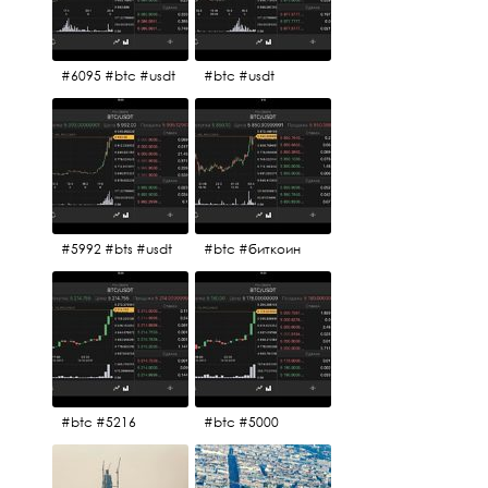
#6095 #btc #usdt
#btc #usdt
#5992 #bts #usdt
#btc #биткоин
#btc #5216
#btc #5000