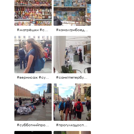
#матрёшки #сувениры #вернисаж
#каналгрибоедова #санктпетербург #вернисаж #
#вернисаж #сувениры #картины
#санктпетербург #летнеекафе
#субботнийпроменад #набережнаяканалагрибоедова #санктпетербург
#прогулкадоспасаиобратно #санктпетербург #15july2017 #субботнийпитерскийдень #субботнийпроменад #послеобеда