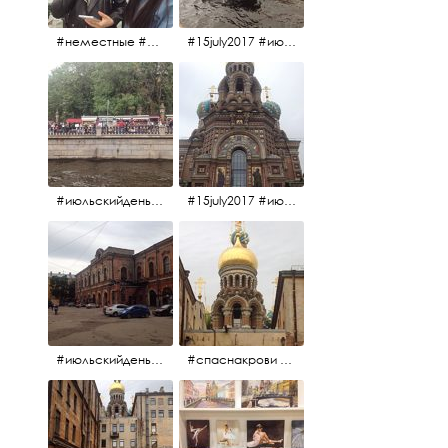
#неместные #июльскийдень2017
#15july2017 #июльскийдень2017 #катерок #bonfire
#июльскийдень2017 #15july2017
#15july2017 #июльскийдень2017 #спаснакрови
#июльскийдень2017 #15july2017
#спаснакрови #июльскийдень2017