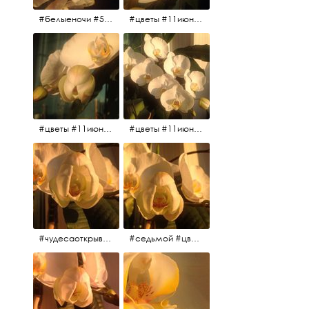
#белыеночи #5утра #11июня2017 #цветы
#цветы #11июня2017 #5утра #белыеночи
#цветы #11июня2017
#цветы #11июня2017
#чудесаоткрываются #красота #чудоприроды #нежность #цветы #прекрасное
#седьмой #цветы #жизньналоджии