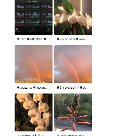
#btc #eth #sc #xrp #etc #maid #sys #naut #strat #pasc #dash #xmr #nxt #usdt #ltc#lsk #zec #str #rep #coin #markets #bitcoin
#красота #июльскоеутро
#радуга #июльскоеутро #радугавовсёнебо #6июля2017
#6июля2017 #белыеночи #питерскоеутро #джулаймонинг #июльскоеутро #радугавовсёнебо #радуга #дождик
#девять #9 #цветы
#цветокцветёт #flowers