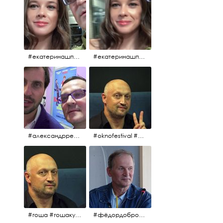
#екатеринашпица #шпица @ekaterinashpitsa
#екатеринашпица #шпица @ekaterinashpitsa
#александрревва #ревва #артурпирожков #бабушкалегкогоповедения @arthurpirozhkov
#oknofestival #gosha #гошакуценко
#гоша #гошакуценко #oknofestival
#фёдордобронравов #кино #хорошеекино #жилибыли