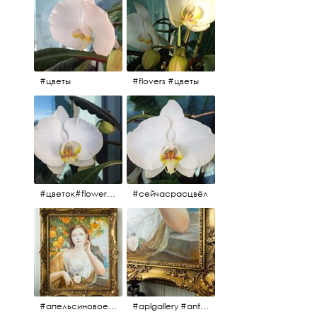
#цветы
#flovers #цветы
#цветок#flowers #💜🌸
#сейчасрасцвёл
#апельсиновоедерево #плодородие #изобилие #картина #портрет #живопись #девушка #апельсиновоедерево #плодородие #рама #антикварнаярама #антиквариат #antiques #abundance #aplgallery #portrait #painting #frame #fertility #orangetree @aplgallery
#aplgallery #antiques #painting #portrait #frame #antiqueframe #abundance #fertility #orangetree #антиквариат#картина#фрагмент #живопись #улыбка #девушка #портрет #рама #антикварнаярама #изобилие #плодородие #апельсиновоедерево