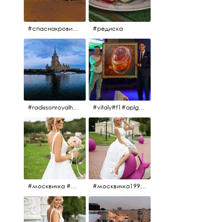
#спаснакрови#зима#спб
#редиска
#radissonroyalhotel #рэдиссонройал#рэдиссонройалмосква #рекамосква#москва#гостиницаукраина#украина#hotel#отель#moscow @radissonroyalmoscow
#vitaly#f1#aplgallery#formula1
#москвичка #москвичка1990#вднх2016 #июль2016 #1990
#москвичка1990@#июль2016 #вднх2016 #1990