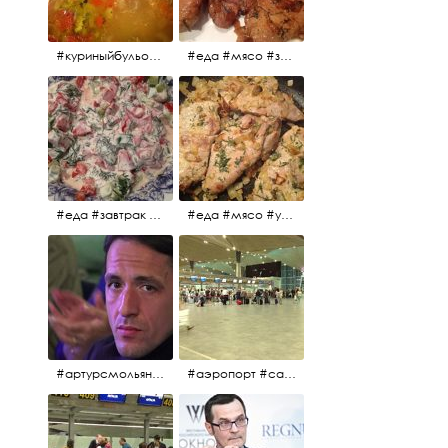
#куриныйбульон #лавровыйлист #помидоры #картофель #чеснок #лук #морковь #приправы #перецдушистый #курица #ужин #еда #сольповкусу #жёлтыйкарри #имбирь #кориандр #кокос #лимонныйсок #оливковоемасло #кумин #кайенскийперец
#еда #мясо #завтрак #источниквдохновения #люблюготовить
#еда #завтрак #витамины #помидоры #укроп #огурцы #сметана #салат
#еда #мясо #утро #завтрак #едакакисточниквдохновения
#артурсмольянинов @melnikovadsh #artursmolyaninov
#аэропорт #санктпетербург #пулково #мореморе #моремолнцепесок #дваночи