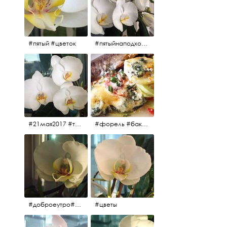
#пятый #цветок
#пятыйнаподходе# цветы #весна2017
#21мая2017 #трио #цветы
#форель #баклажаны #помидоры #завтрак
#доброеутро#май#солнце#цветы #майсолнцецветы
#цветы