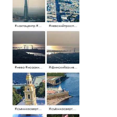
#лахтацентр #лахта #башнягазпром #газпром #башня #небоскрёбпитера #небоскрёб #финскийзалив #санктпетербург
#невскийпроспект #центргорода #санктпетербург #осень2017 #когдапаришьнадгородом
#нева #исаакий #исаакиевскийсобор #нева #васильевскийостров #адмиралтейскийрайон #финскийзалив #дворцовыймост #небонадпитером #осень2017
#финскийзалив #маркизовалужа #нева
#съемкасвертолета #вертолёт #съёмкасвертолёта #петропавловскаякрепость #заячийостров #санктпетербург
#съёмкасвертолёта #питер #петропавловскаякрепость #нева #осень2017