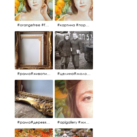
#orangetree #fertility #abundance #portrait #painting #живопись #портрет #картина #девушка #улыбка #aplgallery
#картина #портрет #живопись #апельсиновоедерево # девушка #улыбка #изобилие #плодородие #painting #portrait #abundance #fertility #orangetree #aplgallery
#рама#живопись#антиквариат#спб#aplgallery
#целина#молодёжьнацелине#комсомолки#50тыегода #50тые#СССР
#рама#деревяннаярама#антиквариат#живопись#aplgallery
#aplgallery #живопись #портрет