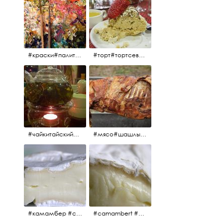
#краски#палитра#картина#живопись#aplgallery
#торт#тортсевер#север#severspb#северметрополь#безе#безесклубникой#тортвоздушный#тортсбезе#cake#meringuecake#meringuecakewithstrawberries @sever_metropol
#чайкитайский#чай#tea#teachinese @chinacook.ru
#мясо#шашлык#шашлыкмашлык #пальчикиоближешь
#камамбер #сыр #camambert
#camambert #сыр#камамбер