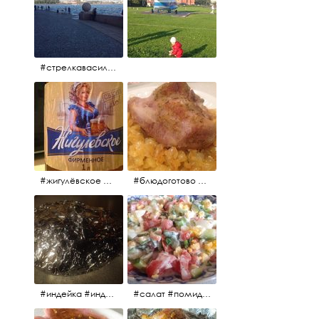
#стрелкавасильевскогоострова #нева #река
#жигулёвское #пиво #свежеепиво #beer #напиток
#блюдоготово #можнокушать #простолук #лук #индейкавфольге #мясоиндейки
#индейка #индейкавфольге #еда #мясоиндейки 🚀
#салат #помидоры #яйцо #огурцы #зелень #кинза #петрушка #укроп #сметана #соль #витамины