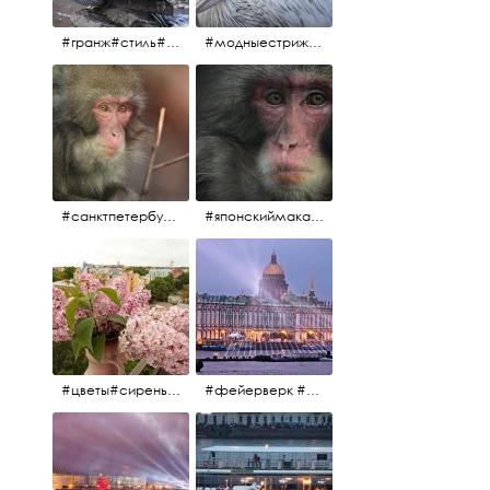
#гранж#стиль#тренд#тренд2017 #модныестрижки#санктпетербург #пеликан #птицы#причёски
#модныестрижки#стильныестрижки#причёски#зоопарк #пеликан#санктпетербург #причёскиподуше
#санктпетербург #macacafuscata #macaca #ленинградскийзоопарк #снежнаяобезьяна #японскиймакак #макака #зоопарк
#японскиймакак#снежнаяобезьяна#приматы#макака#зоопарк#животные#ленинградскийзоопарк#macaca#macacafuscata#санктпетербург
#цветы#сирень #розоваясирень #натюрморт #натюрмортсцветами #весна2012 #пробуждение
#фейерверк #салют #парусник #санктпетербург #белыеночи2012 #белыеночи #алыепаруса2012 #алыепаруса #нева