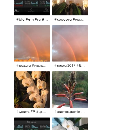
#btc #eth #sc #xrp #etc #maid #sys #naut #strat #pasc #dash #xmr #nxt #usdt #ltc#lsk #zec #str #rep #coin #markets #bitcoin
#красота #июльскоеутро
#радуга #июльскоеутро #радугавовсёнебо #6июля2017
#6июля2017 #белыеночи #питерскоеутро #джулаймонинг #июльскоеутро #радугавовсёнебо #радуга #дождик
#девять #9 #цветы
#цветокцветёт #flowers