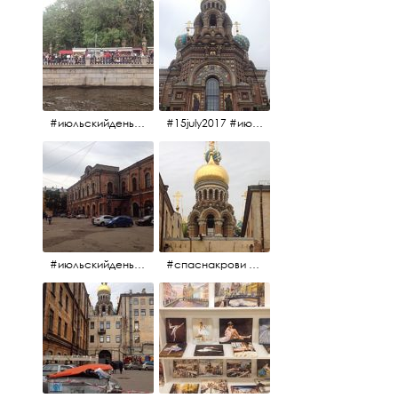
#июльскийдень2017 #15july2017
#15july2017 #июльскийдень2017 #спаснакрови
#июльскийдень2017 #15july2017
#спаснакрови #июльскийдень2017