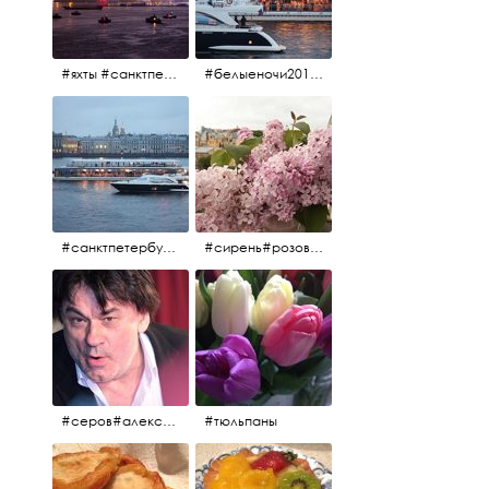
#яхты #санктпетербург #нева #белыеночи2012 #алыепаруса #алыепаруса2012#парусник#салют#фейерверк
#белыеночи2012 #белыеночи #2012 #нева #санктпетербург #яхты
#санктпетербург #нева#яхты#2012 #белыеночи#белыеночи2012
#сирень#розоваясирень#натюрморт#натюрмортсцветами#2012#весна2012
#серов#александрсеров#певец#народныйартист#эстрадныйпевец#композитор#тыменялюбишь#мадонна#ялюблютебядослёз
#тюльпаны