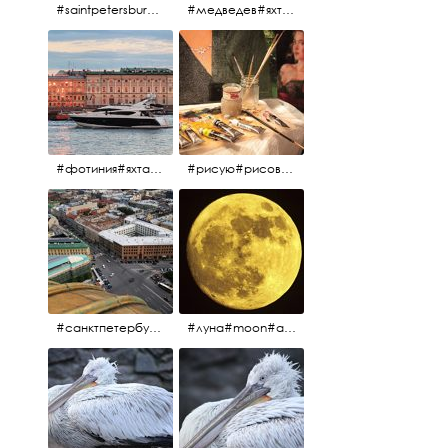
#saintpetersburg #санктпетербург#нева#троицкиймост#питерскоеутро#петропавловскаякрепость
#медведев#яхты#алыепаруса2023#белыеночи2013#санктпетербург #яхтафотиния#yacht#yachtphotinia
#фотиния#яхтафотиния#дмитриймедведев#медведев#яхта#алыепаруса2013#2013#алыепаруса #нева#санктпетербург #yachtphotinia#yacht
#рисую#рисовать#краскихолстмасло#картина#холст#кисточки#палитра#художник#портрет#aplgallery
#санктпетербург #исаакиевскийсобор #исакий
#луна#moon#апрельскаялуна#санктпетербург