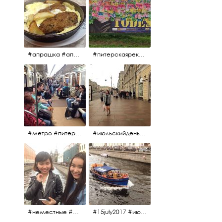
#апрашка #апраксиндвор #кафенаапрашке #куринаякотлетанасковороде #сковородка #кафедлясвоих
#питерскаяреклама #todes #куколки #окраинапитера #фрунзенскийрайон
#метро #питерскоеметро #невскаялиния
#июльскийдень2017 #15july2017 #невский
#неместные #июльскийдень2017
#15july2017 #июльскийдень2017 #катерок #bonfire