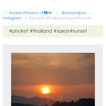
Andrey Platonov 🎨📷🚲
Фотографии
Instagram
#phuket #thailand #закат#sunset
#phuket #thailand #закат#sunset