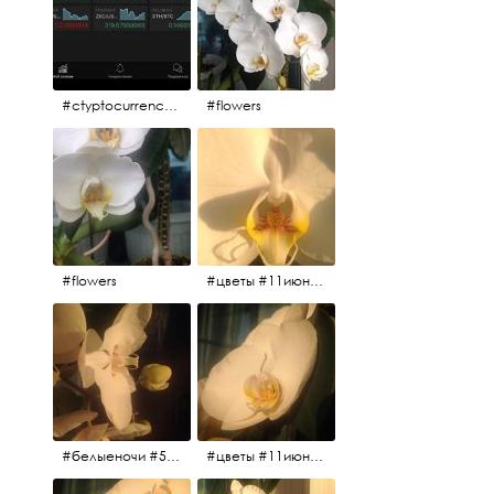
#ctyptocurrency #btc #eth
#flowers
#flowers
#цветы #11июня2017 #5утра #белыеночи
#белыеночи #5утра #11июня2017 #цветы
#цветы #11июня2017 #5утра #белыеночи