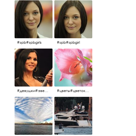
#spb#spbgirls
#spb#spbgirl
#девушки#эверласт#everlast#finland#southfinland#helsinki
#цветы#цветок#нежность