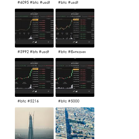
#6095 #btc #usdt
#btc #usdt
#5992 #bts #usdt
#btc #биткоин
#btc #5216
#btc #5000