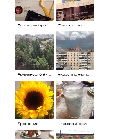
#фёдордобронравов #эдуардпарри #жилибыли #иринарозанова
#марюсвайсберг #александрревва #глюкоза #любовьвбольшомгороде #ххvфестивальроссийскогокино
#купчиноспб #kupchino
#kupchino #купчиноспб
#растение
#кефир #горячийкефир #национальноеблюдо #лаваш #вкусно