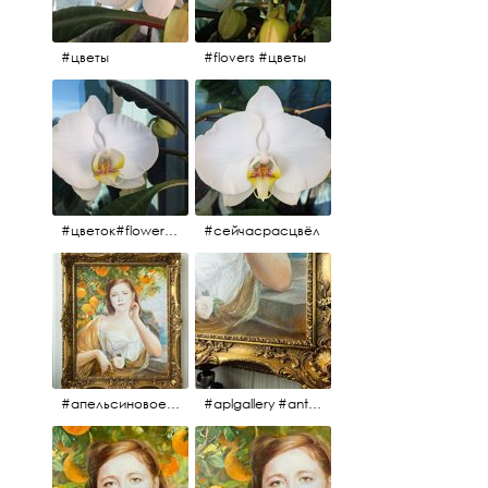
#цветы
#flovers #цветы
#цветок#flowers #💜🌸
#сейчасрасцвёл
#апельсиновоедерево #плодородие #изобилие #картина #портрет #живопись #девушка #апельсиновоедерево #плодородие #рама #антикварнаярама #антиквариат #antiques #abundance #aplgallery #portrait #painting #frame #fertility #orangetree @aplgallery
#aplgallery #antiques #painting #portrait #frame #antiqueframe #abundance #fertility #orangetree #антиквариат#картина#фрагмент #живопись #улыбка #девушка #портрет #рама #антикварнаярама #изобилие #плодородие #апельсиновоедерево