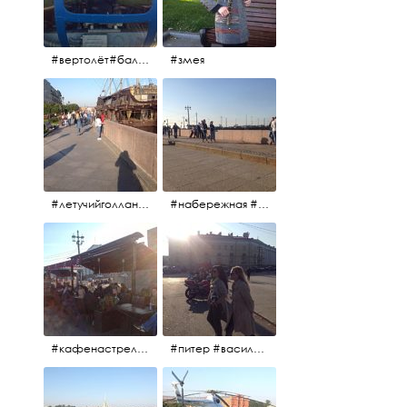
#вертолёт#балтийскиеавиалинии #петропавловскаякрепость #заячийостров #полётынадпитером #полётынадгородом #полёты
#змея
#летучийголландец #набережнаяневы
#набережная #людигуляют #биржевоймост
#кафенастрелкевасильевскогоострова #байкеры
#питер #васильевскийостров #байкеры #иностранцы