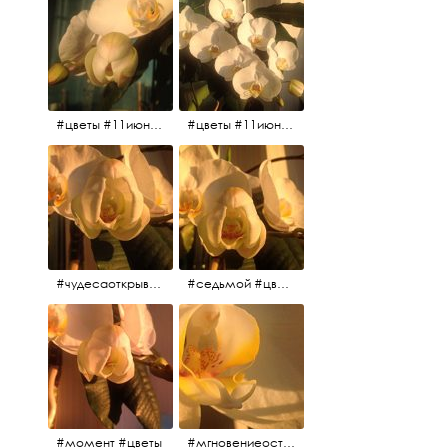
#цветы #11июня2017
#цветы #11июня2017
#чудесаоткрываются #красота #чудоприроды #нежность #цветы #прекрасное
#седьмой #цветы #жизньналоджии
#момент #цветы
#мгновениеостановись #прекрасныймомент #жаждарасцвета