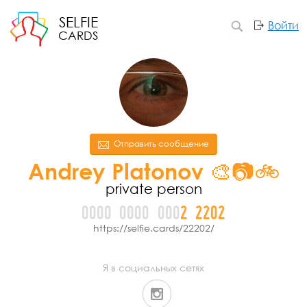
SELFIE
Войти
CARDS
Отправить сообщение
Andrey Platonov 🎨📷🚲
private person
0000
0000
000
2
2
2
0
2
https://selfie.cards/22202/
Я в социальных сетях