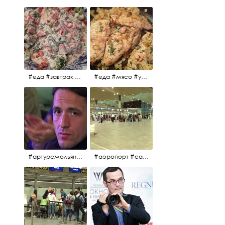
#еда #завтрак #витамины #помидоры #укроп #огурцы #сметана #салат
#еда #мясо #утро #завтрак #едакакисточниквдохновения
#артурсмольянинов @melnikovadsh #artursmolyaninov
#аэропорт #санктпетербург #пулково #мореморе #моремолнцепесок #дваночи