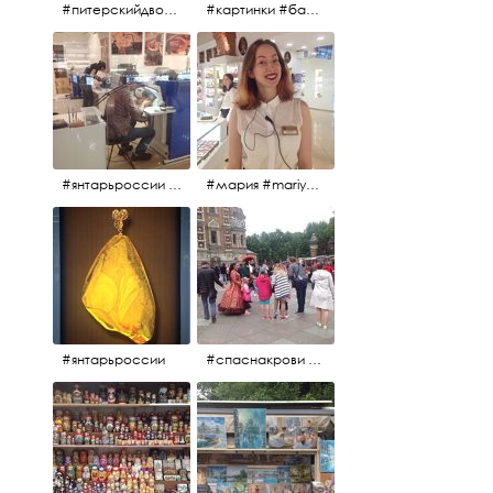
#питерскийдвор #спаснакрови #июльскийдень2017
#картинки #балетпитера #янтарьроссиии
#янтарьроссии #янтарь
#мария #mariya #янтарьроссии
#янтарьроссии
#спаснакрови #михайловскийсад