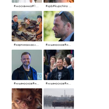
#москвичка#1990#вднх2016#июль2016#
#spb#kupchino #крышапотекла
#картинамаслом #картина #охотники#хорошеенастроение #aplgallery
#ильяносков#ильяносков2016#очеммолчатфранцузы #санктпетербург #кино#фильфильфильм @ilya_noskov_official
#ильяносков#ильяносков_главныйгерой #санктпетербург #ленфильм# @ilya_noskov_official #контрибуция#очеммолчатфранцузы#эдуардпичугин
#ильяносков#ильяносков_главныйгерой @ilya_noskov_official #очеммолчатфранцузы#очёммолчатфранцузы