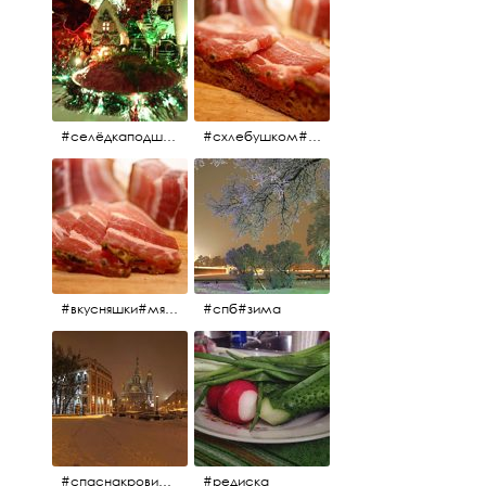
#селёдкаподшубой#основноеблюдо#новыйгод#шампанское#праздник
#схлебушком#мясо
#вкусняшки#мясо
#спб#зима
#спаснакрови#зима#спб
#редиска