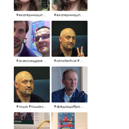
#екатеринашпица #шпица @ekaterinashpitsa
#екатеринашпица #шпица @ekaterinashpitsa
#александрревва #ревва #артурпирожков #бабушкалегкогоповедения @arthurpirozhkov
#oknofestival #gosha #гошакуценко
#гоша #гошакуценко #oknofestival
#фёдордобронравов #кино #хорошеекино #жилибыли