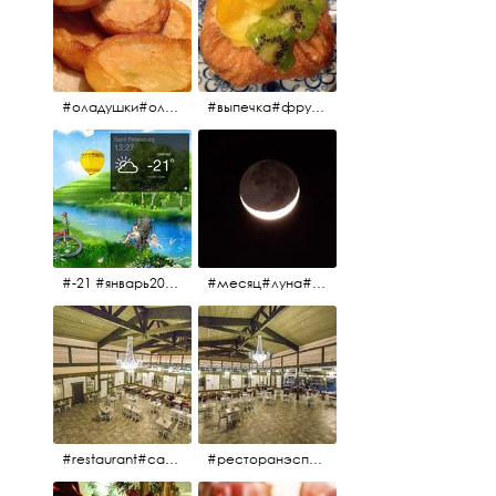
#оладушки#оладушкинакефире #оладушкисяблоками #кефир#яблоки С утра испёк, на кефире с яблоками.
#выпечка#фрукты#пекарня#зима
#-21 #январь2017 #зима2017 #санктпетербург2017
#месяц#луна#африканскаялуна#moon#moon🌙
#restaurant#candidates #aspila #restaurantaspils ресторан#ресторанэспиля#эспланада#концертнаяэстрада
#ресторанэспиля#restaurantaspils#aspila#candidates#эспланада#концертнаяэстрада