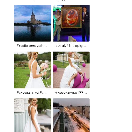
#radissonroyalhotel #рэдиссонройал#рэдиссонройалмосква #рекамосква#москва#гостиницаукраина#украина#hotel#отель#moscow @radissonroyalmoscow
#vitaly#f1#aplgallery#formula1
#москвичка #москвичка1990#вднх2016 #июль2016 #1990
#москвичка1990@#июль2016 #вднх2016 #1990