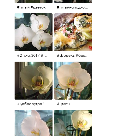
#пятый #цветок
#пятыйнаподходе# цветы #весна2017
#21мая2017 #трио #цветы
#форель #баклажаны #помидоры #завтрак
#доброеутро#май#солнце#цветы #майсолнцецветы
#цветы