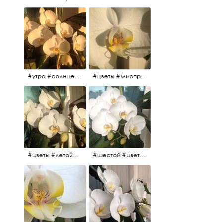
#утро #солнце #белыеночи2017 #санктпетербург #цветы #седьмойпошёл
#цветы #мирпрекрасен #пятьутра
#цветы #лето2017 #седьмойнаподходе #шестой #всегодевять
#шестой #цветыцветут #цветы #лето2017 #летнийснег