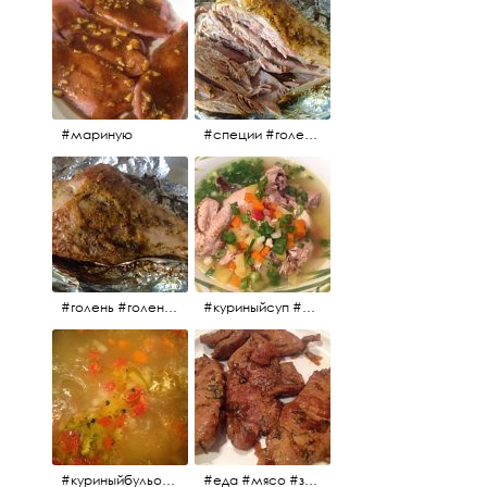
#мариную
#специи #голень #голеньиндейки #индейка #мясо #еда #завтрак #голеньиндейкивфольге
#голень #голеньиндейки #голеньиндейкивфольге #индейка #завтрак #еда #мясо
#куриныйсуп #еда #ужин #можнокушать
#куриныйбульон #лавровыйлист #помидоры #картофель #чеснок #лук #морковь #приправы #перецдушистый #курица #ужин #еда #сольповкусу #жёлтыйкарри #имбирь #кориандр #кокос #лимонныйсок #оливковоемасло #кумин #кайенскийперец
#еда #мясо #завтрак #источниквдохновения #люблюготовить