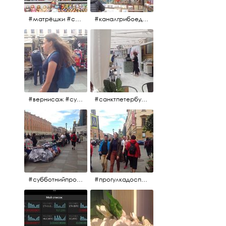
#матрёшки #сувениры #вернисаж
#каналгрибоедова #санктпетербург #вернисаж #
#вернисаж #сувениры #картины
#санктпетербург #летнеекафе
#субботнийпроменад #набережнаяканалагрибоедова #санктпетербург
#прогулкадоспасаиобратно #санктпетербург #15july2017 #субботнийпитерскийдень #субботнийпроменад #послеобеда