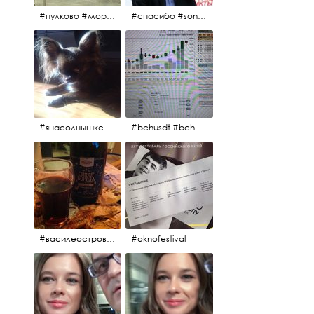
#пулково #море #песок #лето #морепесоксолнце #дваночи
#спасибо #sony #nikon #oknofestivsl @alex_kurov #aplgallery
#янасолнышкележу #янасолнышкогляжу #чихуахуа
#bchusdt #bch #usdt #sell #buy #exchange #markets #bitcoincash #cryptocurrency #pump
#василеостровское #синяяборода #пиво #пивовобла #вобла #рыба
#oknofestival