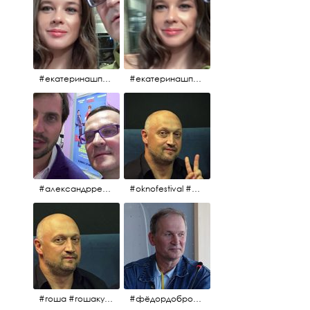
#екатеринашпица #шпица @ekaterinashpitsa
#екатеринашпица #шпица @ekaterinashpitsa
#александрревва #ревва #артурпирожков #бабушкалегкогоповедения @arthurpirozhkov
#oknofestival #gosha #гошакуценко
#гоша #гошакуценко #oknofestival
#фёдордобронравов #кино #хорошеекино #жилибыли