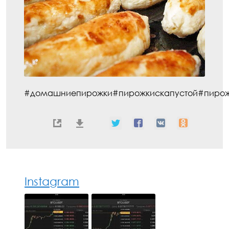
#домашниепирожки#пирожкискапустой#пирожки
Instagram