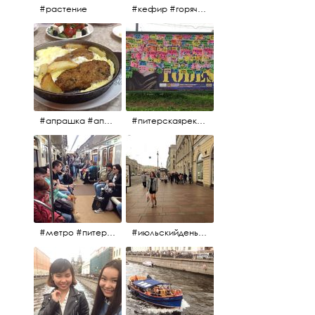
#растение
#кефир #горячийкефир #национальноеблюдо #лаваш #вкусно
#апрашка #апраксиндвор #кафенаапрашке #куринаякотлетанасковороде #сковородка #кафедлясвоих
#питерскаяреклама #todes #куколки #окраинапитера #фрунзенскийрайон
#метро #питерскоеметро #невскаялиния
#июльскийдень2017 #15july2017 #невский