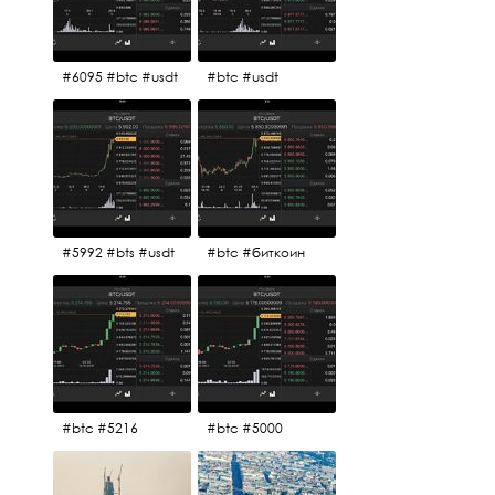
#6095 #btc #usdt
#btc #usdt
#5992 #bts #usdt
#btc #биткоин
#btc #5216
#btc #5000