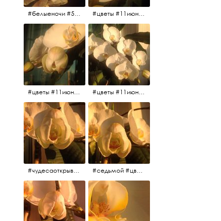
#белыеночи #5утра #11июня2017 #цветы
#цветы #11июня2017 #5утра #белыеночи
#цветы #11июня2017
#цветы #11июня2017
#чудесаоткрываются #красота #чудоприроды #нежность #цветы #прекрасное
#седьмой #цветы #жизньналоджии