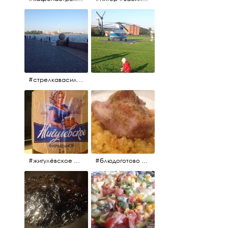
#стрелкавасильевскогоострова #нева #река
#жигулёвское #пиво #свежеепиво #beer #напиток
#блюдоготово #можнокушать #простолук #лук #индейкавфольге #мясоиндейки