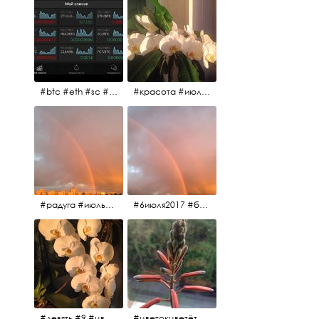
#btc #eth #sc #xrp #etc #maid #sys #naut #strat #pasc #dash #xmr #nxt #usdt #ltc#lsk #zec #str #rep #coin #markets #bitcoin
#красота #июльскоеутро
#радуга #июльскоеутро #радугавовсёнебо #6июля2017
#6июля2017 #белыеночи #питерскоеутро #джулаймонинг #июльскоеутро #радугавовсёнебо #радуга #дождик
#девять #9 #цветы
#цветокцветёт #flowers