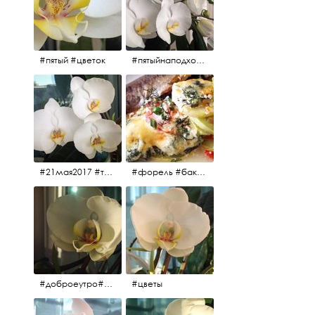
#пятый #цветок
#пятыйнаподходе# цветы #весна2017
#21мая2017 #трио #цветы
#форель #баклажаны #помидоры #завтрак
#доброеутро#май#солнце#цветы #майсолнцецветы
#цветы