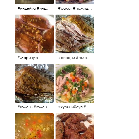
#индейка #индейкавфольге #еда #мясоиндейки 🚀
#салат #помидоры #яйцо #огурцы #зелень #кинза #петрушка #укроп #сметана #соль #витамины
#мариную
#специи #голень #голеньиндейки #индейка #мясо #еда #завтрак #голеньиндейкивфольге
#голень #голеньиндейки #голеньиндейкивфольге #индейка #завтрак #еда #мясо
#куриныйсуп #еда #ужин #можнокушать