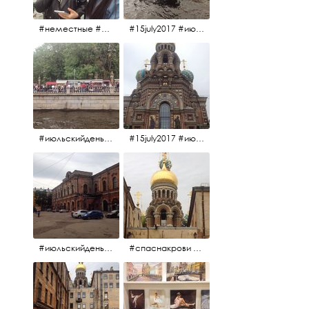
#неместные #июльскийдень2017
#15july2017 #июльскийдень2017 #катерок #bonfire
#июльскийдень2017 #15july2017
#15july2017 #июльскийдень2017 #спаснакрови
#июльскийдень2017 #15july2017
#спаснакрови #июльскийдень2017