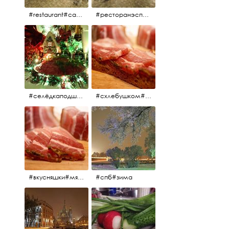
#restaurant#candidates #aspila #restaurantaspils ресторан#ресторанэспиля#эспланада#концертнаяэстрада
#ресторанэспиля#restaurantaspils#aspila#candidates#эспланада#концертнаяэстрада
#селёдкаподшубой#основноеблюдо#новыйгод#шампанское#праздник
#схлебушком#мясо
#вкусняшки#мясо
#спб#зима