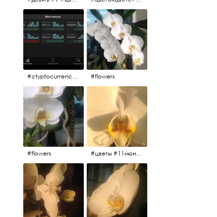
#ctyptocurrency #btc #eth
#flowers
#flowers
#цветы #11июня2017 #5утра #белыеночи