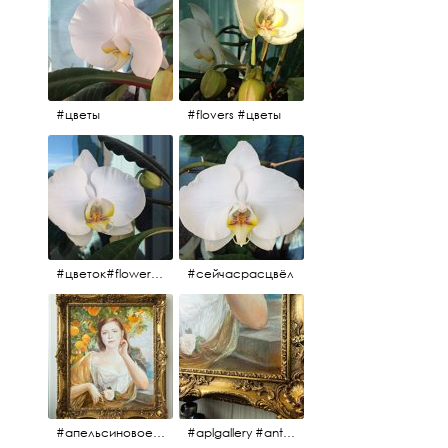
#цветы
#flovers #цветы
#цветок#flowers #💜🌸
#сейчасрасцвёл
#апельсиновоедерево #плодородие #изобилие #картина #портрет #живопись #девушка #апельсиновоедерево #плодородие #рама #антикварнаярама #антиквариат #antiques #abundance #aplgallery #portrait #painting #frame #fertility #orangetree @aplgallery
#aplgallery #antiques #painting #portrait #frame #antiqueframe #abundance #fertility #orangetree #антиквариат#картина#фрагмент #живопись #улыбка #девушка #портрет #рама #антикварнаярама #изобилие #плодородие #апельсиновоедерево