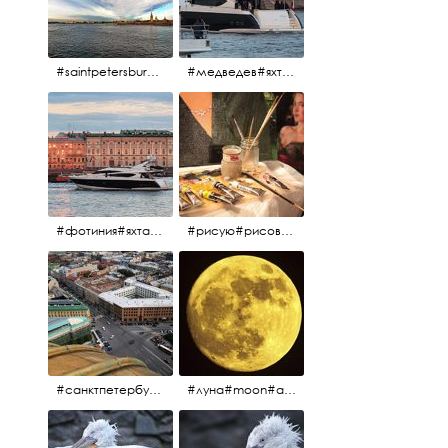
#saintpetersburg #санктпетербург#нева#троицкиймост#питерскоеутро#петропавловскаякрепость
#медведев#яхты#алыепаруса2023#белыеночи2013#санктпетербург #яхтафотиния#yacht#yachtphotinia
#фотиния#яхтафотиния#дмитриймедведев#медведев#яхта#алыепаруса2013#2013#алыепаруса #нева#санктпетербург #yachtphotinia#yacht
#рисую#рисовать#краскихолстмасло#картина#холст#кисточки#палитра#художник#портрет#aplgallery
#санктпетербург #исаакиевскийсобор #исакий
#луна#moon#апрельскаялуна#санктпетербург