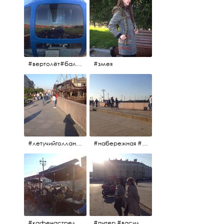
#вертолёт#балтийскиеавиалинии #петропавловскаякрепость #заячийостров #полётынадпитером #полётынадгородом #полёты
#змея
#летучийголландец #набережнаяневы
#набережная #людигуляют #биржевоймост
#кафенастрелкевасильевскогоострова #байкеры
#питер #васильевскийостров #байкеры #иностранцы