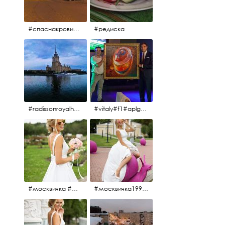
#спаснакрови#зима#спб
#редиска
#radissonroyalhotel #рэдиссонройал#рэдиссонройалмосква #рекамосква#москва#гостиницаукраина#украина#hotel#отель#moscow @radissonroyalmoscow
#vitaly#f1#aplgallery#formula1
#москвичка #москвичка1990#вднх2016 #июль2016 #1990
#москвичка1990@#июль2016 #вднх2016 #1990