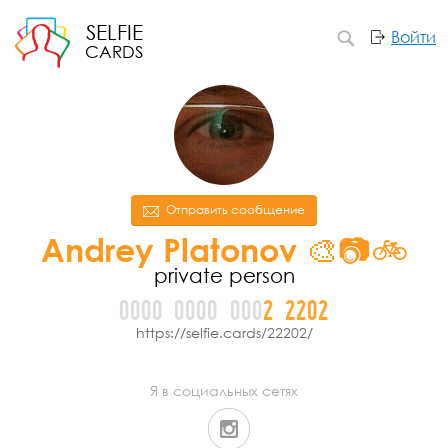
SELFIE
Войти
CARDS
Отправить сообщение
Andrey Platonov 🎨📷🚲
private person
0000
0000
000
2
2
2
0
2
https://selfie.cards/22202/
Я в социальных сетях