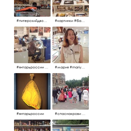
#питерскийдвор #спаснакрови #июльскийдень2017
#картинки #балетпитера #янтарьроссиии
#янтарьроссии #янтарь
#мария #mariya #янтарьроссии
#янтарьроссии
#спаснакрови #михайловскийсад