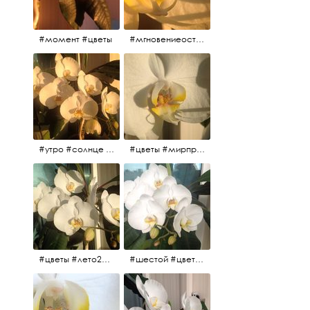
#момент #цветы
#мгновениеостановись #прекрасныймомент #жаждарасцвета
#утро #солнце #белыеночи2017 #санктпетербург #цветы #седьмойпошёл
#цветы #мирпрекрасен #пятьутра
#цветы #лето2017 #седьмойнаподходе #шестой #всегодевять
#шестой #цветыцветут #цветы #лето2017 #летнийснег