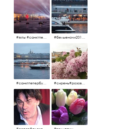
#яхты #санктпетербург #нева #белыеночи2012 #алыепаруса #алыепаруса2012#парусник#салют#фейерверк
#белыеночи2012 #белыеночи #2012 #нева #санктпетербург #яхты
#санктпетербург #нева#яхты#2012 #белыеночи#белыеночи2012
#сирень#розоваясирень#натюрморт#натюрмортсцветами#2012#весна2012
#серов#александрсеров#певец#народныйартист#эстрадныйпевец#композитор#тыменялюбишь#мадонна#ялюблютебядослёз
#тюльпаны