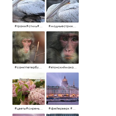
#гранж#стиль#тренд#тренд2017 #модныестрижки#санктпетербург #пеликан #птицы#причёски
#модныестрижки#стильныестрижки#причёски#зоопарк #пеликан#санктпетербург #причёскиподуше
#санктпетербург #macacafuscata #macaca #ленинградскийзоопарк #снежнаяобезьяна #японскиймакак #макака #зоопарк
#японскиймакак#снежнаяобезьяна#приматы#макака#зоопарк#животные#ленинградскийзоопарк#macaca#macacafuscata#санктпетербург
#цветы#сирень #розоваясирень #натюрморт #натюрмортсцветами #весна2012 #пробуждение
#фейерверк #салют #парусник #санктпетербург #белыеночи2012 #белыеночи #алыепаруса2012 #алыепаруса #нева