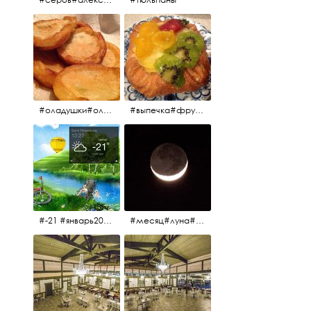
#оладушки#оладушкинакефире #оладушкисяблоками #кефир#яблоки С утра испёк, на кефире с яблоками.
#выпечка#фрукты#пекарня#зима
#-21 #январь2017 #зима2017 #санктпетербург2017
#месяц#луна#африканскаялуна#moon#moon🌙