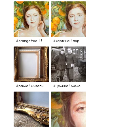
#orangetree #fertility #abundance #portrait #painting #живопись #портрет #картина #девушка #улыбка #aplgallery
#картина #портрет #живопись #апельсиновоедерево # девушка #улыбка #изобилие #плодородие #painting #portrait #abundance #fertility #orangetree #aplgallery
#рама#живопись#антиквариат#спб#aplgallery
#целина#молодёжьнацелине#комсомолки#50тыегода #50тые#СССР