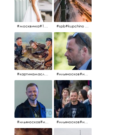
#москвичка#1990#вднх2016#июль2016#
#spb#kupchino #крышапотекла
#картинамаслом #картина #охотники#хорошеенастроение #aplgallery
#ильяносков#ильяносков2016#очеммолчатфранцузы #санктпетербург #кино#фильфильфильм @ilya_noskov_official
#ильяносков#ильяносков_главныйгерой #санктпетербург #ленфильм# @ilya_noskov_official #контрибуция#очеммолчатфранцузы#эдуардпичугин
#ильяносков#ильяносков_главныйгерой @ilya_noskov_official #очеммолчатфранцузы#очёммолчатфранцузы