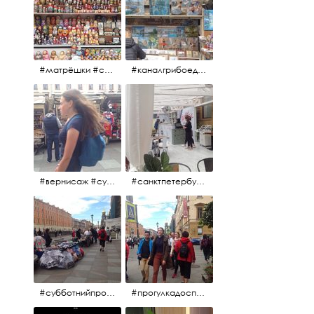
#матрёшки #сувениры #вернисаж
#каналгрибоедова #санктпетербург #вернисаж #
#вернисаж #сувениры #картины
#санктпетербург #летнеекафе
#субботнийпроменад #набережнаяканалагрибоедова #санктпетербург
#прогулкадоспасаиобратно #санктпетербург #15july2017 #субботнийпитерскийдень #субботнийпроменад #послеобеда