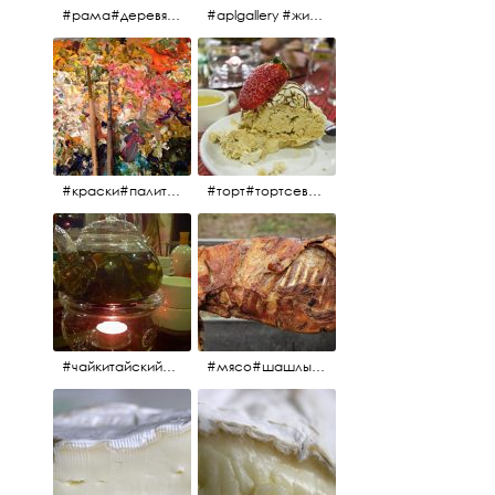
#рама#деревяннаярама#антиквариат#живопись#aplgallery
#aplgallery #живопись #портрет
#краски#палитра#картина#живопись#aplgallery
#торт#тортсевер#север#severspb#северметрополь#безе#безесклубникой#тортвоздушный#тортсбезе#cake#meringuecake#meringuecakewithstrawberries @sever_metropol
#чайкитайский#чай#tea#teachinese @chinacook.ru
#мясо#шашлык#шашлыкмашлык #пальчикиоближешь