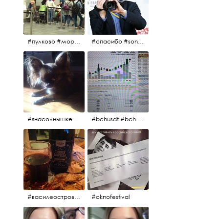
#пулково #море #песок #лето #морепесоксолнце #дваночи
#спасибо #sony #nikon #oknofestivsl @alex_kurov #aplgallery
#янасолнышкележу #янасолнышкогляжу #чихуахуа
#bchusdt #bch #usdt #sell #buy #exchange #markets #bitcoincash #cryptocurrency #pump
#василеостровское #синяяборода #пиво #пивовобла #вобла #рыба
#oknofestival