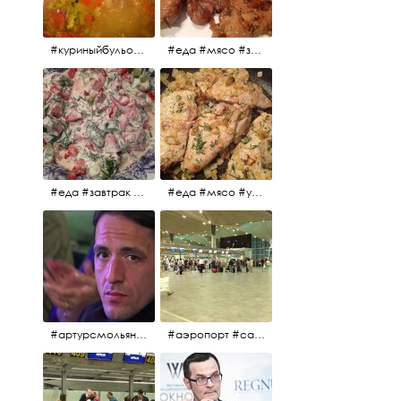
#куриныйбульон #лавровыйлист #помидоры #картофель #чеснок #лук #морковь #приправы #перецдушистый #курица #ужин #еда #сольповкусу #жёлтыйкарри #имбирь #кориандр #кокос #лимонныйсок #оливковоемасло #кумин #кайенскийперец
#еда #мясо #завтрак #источниквдохновения #люблюготовить
#еда #завтрак #витамины #помидоры #укроп #огурцы #сметана #салат
#еда #мясо #утро #завтрак #едакакисточниквдохновения
#артурсмольянинов @melnikovadsh #artursmolyaninov
#аэропорт #санктпетербург #пулково #мореморе #моремолнцепесок #дваночи