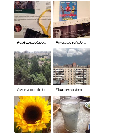
#фёдордобронравов #эдуардпарри #жилибыли #иринарозанова
#марюсвайсберг #александрревва #глюкоза #любовьвбольшомгороде #ххvфестивальроссийскогокино
#купчиноспб #kupchino
#kupchino #купчиноспб