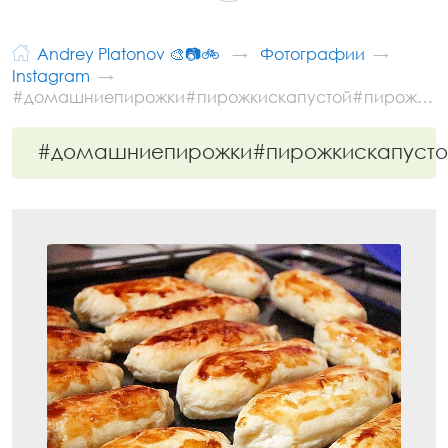
Andrey Platonov 🎨📷🚲
Фотографии
Instagram
#домашниепирожки#пирожкискапустой#пирож…
#домашниепирожки#пирожкискапуст