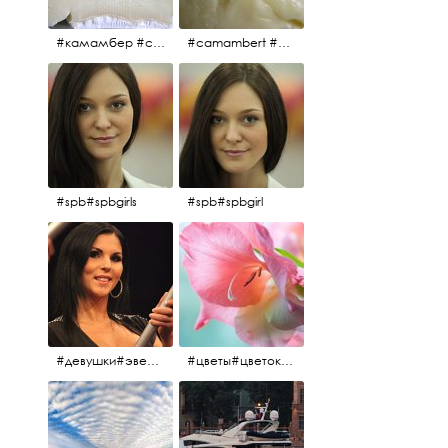
#камамбер #сыр #camambert
#camambert #сыр#камамбер
#spb#spbgirls
#spb#spbgirl
#девушки#эверласт#everlast#finland#southfinland#helsinki
#цветы#цветок#нежность