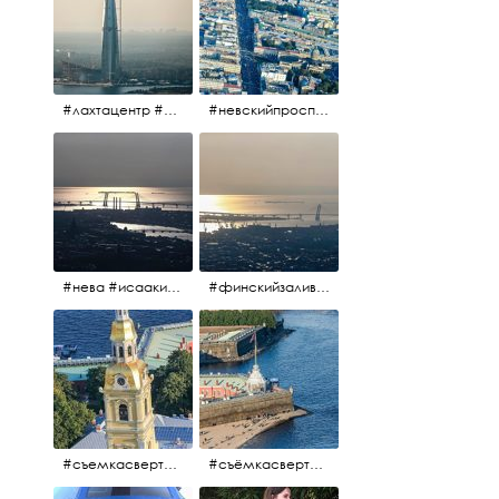
#лахтацентр #лахта #башнягазпром #газпром #башня #небоскрёбпитера #небоскрёб #финскийзалив #санктпетербург
#невскийпроспект #центргорода #санктпетербург #осень2017 #когдапаришьнадгородом
#нева #исаакий #исаакиевскийсобор #нева #васильевскийостров #адмиралтейскийрайон #финскийзалив #дворцовыймост #небонадпитером #осень2017
#финскийзалив #маркизовалужа #нева
#съемкасвертолета #вертолёт #съёмкасвертолёта #петропавловскаякрепость #заячийостров #санктпетербург
#съёмкасвертолёта #питер #петропавловскаякрепость #нева #осень2017