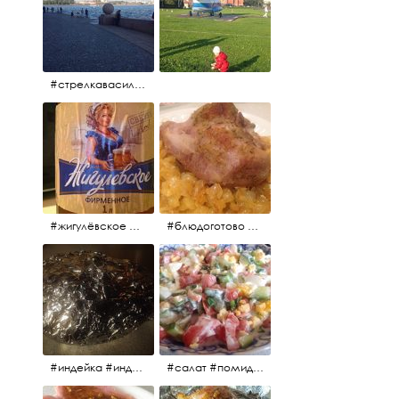
#стрелкавасильевскогоострова #нева #река
#жигулёвское #пиво #свежеепиво #beer #напиток
#блюдоготово #можнокушать #простолук #лук #индейкавфольге #мясоиндейки
#индейка #индейкавфольге #еда #мясоиндейки 🚀
#салат #помидоры #яйцо #огурцы #зелень #кинза #петрушка #укроп #сметана #соль #витамины