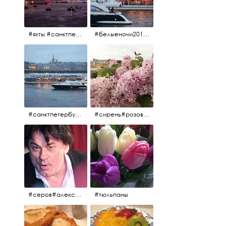
#яхты #санктпетербург #нева #белыеночи2012 #алыепаруса #алыепаруса2012#парусник#салют#фейерверк
#белыеночи2012 #белыеночи #2012 #нева #санктпетербург #яхты
#санктпетербург #нева#яхты#2012 #белыеночи#белыеночи2012
#сирень#розоваясирень#натюрморт#натюрмортсцветами#2012#весна2012
#серов#александрсеров#певец#народныйартист#эстрадныйпевец#композитор#тыменялюбишь#мадонна#ялюблютебядослёз
#тюльпаны