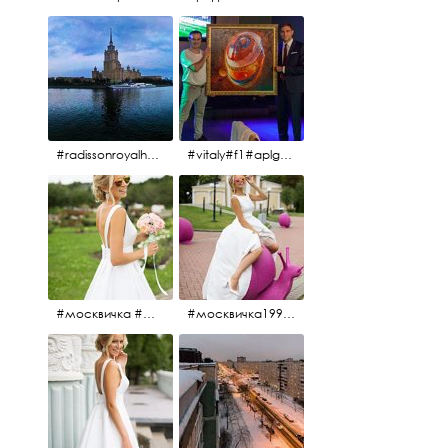
#radissonroyalhotel #рэдиссонройал#рэдиссонройалмосква #рекамосква#москва#гостиницаукраина#украина#hotel#отель#moscow @radissonroyalmoscow
#vitaly#f1#aplgallery#formula1
#москвичка #москвичка1990#вднх2016 #июль2016 #1990
#москвичка1990@#июль2016 #вднх2016 #1990