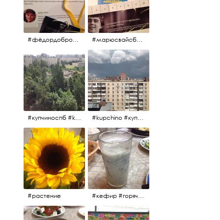
#фёдордобронравов #эдуардпарри #жилибыли #иринарозанова
#марюсвайсберг #александрревва #глюкоза #любовьвбольшомгороде #ххvфестивальроссийскогокино
#купчиноспб #kupchino
#kupchino #купчиноспб
#растение
#кефир #горячийкефир #национальноеблюдо #лаваш #вкусно