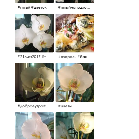
#пятый #цветок
#пятыйнаподходе# цветы #весна2017
#21мая2017 #трио #цветы
#форель #баклажаны #помидоры #завтрак
#доброеутро#май#солнце#цветы #майсолнцецветы
#цветы