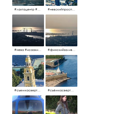
#лахтацентр #лахта #башнягазпром #газпром #башня #небоскрёбпитера #небоскрёб #финскийзалив #санктпетербург
#невскийпроспект #центргорода #санктпетербург #осень2017 #когдапаришьнадгородом
#нева #исаакий #исаакиевскийсобор #нева #васильевскийостров #адмиралтейскийрайон #финскийзалив #дворцовыймост #небонадпитером #осень2017
#финскийзалив #маркизовалужа #нева
#съемкасвертолета #вертолёт #съёмкасвертолёта #петропавловскаякрепость #заячийостров #санктпетербург
#съёмкасвертолёта #питер #петропавловскаякрепость #нева #осень2017