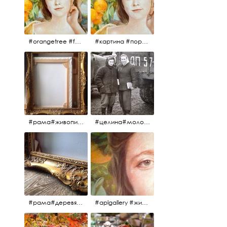
#orangetree #fertility #abundance #portrait #painting #живопись #портрет #картина #девушка #улыбка #aplgallery
#картина #портрет #живопись #апельсиновоедерево # девушка #улыбка #изобилие #плодородие #painting #portrait #abundance #fertility #orangetree #aplgallery
#рама#живопись#антиквариат#спб#aplgallery
#целина#молодёжьнацелине#комсомолки#50тыегода #50тые#СССР
#рама#деревяннаярама#антиквариат#живопись#aplgallery
#aplgallery #живопись #портрет