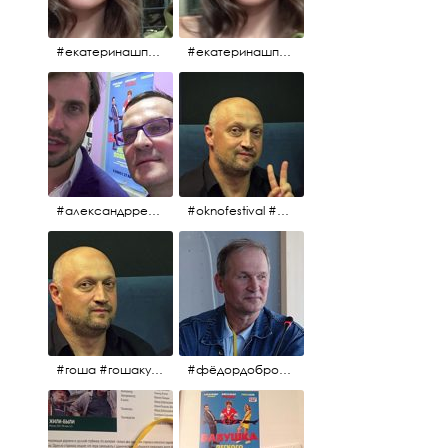
#екатеринашпица #шпица @ekaterinashpitsa
#екатеринашпица #шпица @ekaterinashpitsa
#александрревва #ревва #артурпирожков #бабушкалегкогоповедения @arthurpirozhkov
#oknofestival #gosha #гошакуценко
#гоша #гошакуценко #oknofestival
#фёдордобронравов #кино #хорошеекино #жилибыли