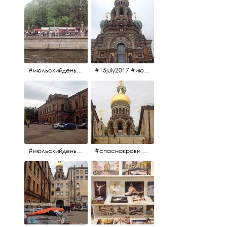
#июльскийдень2017 #15july2017
#15july2017 #июльскийдень2017 #спаснакрови
#июльскийдень2017 #15july2017
#спаснакрови #июльскийдень2017