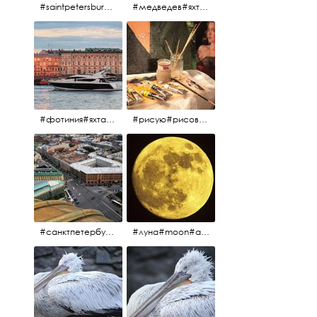
#saintpetersburg #санктпетербург#нева#троицкиймост#питерскоеутро#петропавловскаякрепость
#медведев#яхты#алыепаруса2023#белыеночи2013#санктпетербург #яхтафотиния#yacht#yachtphotinia
#фотиния#яхтафотиния#дмитриймедведев#медведев#яхта#алыепаруса2013#2013#алыепаруса #нева#санктпетербург #yachtphotinia#yacht
#рисую#рисовать#краскихолстмасло#картина#холст#кисточки#палитра#художник#портрет#aplgallery
#санктпетербург #исаакиевскийсобор #исакий
#луна#moon#апрельскаялуна#санктпетербург