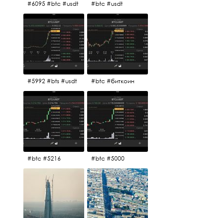
#6095 #btc #usdt
#btc #usdt
#5992 #bts #usdt
#btc #биткоин
#btc #5216
#btc #5000