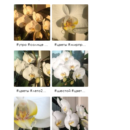
#утро #солнце #белыеночи2017 #санктпетербург #цветы #седьмойпошёл
#цветы #мирпрекрасен #пятьутра
#цветы #лето2017 #седьмойнаподходе #шестой #всегодевять
#шестой #цветыцветут #цветы #лето2017 #летнийснег