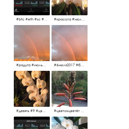
#btc #eth #sc #xrp #etc #maid #sys #naut #strat #pasc #dash #xmr #nxt #usdt #ltc#lsk #zec #str #rep #coin #markets #bitcoin
#красота #июльскоеутро
#радуга #июльскоеутро #радугавовсёнебо #6июля2017
#6июля2017 #белыеночи #питерскоеутро #джулаймонинг #июльскоеутро #радугавовсёнебо #радуга #дождик
#девять #9 #цветы
#цветокцветёт #flowers