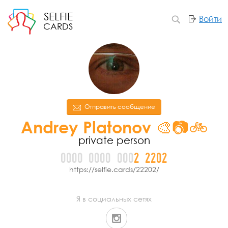
SELFIE
Войти
CARDS
Отправить сообщение
Andrey Platonov 🎨📷🚲
private person
0000
0000
000
2
2
2
0
2
https://selfie.cards/22202/
Я в социальных сетях