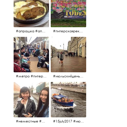
#апрашка #апраксиндвор #кафенаапрашке #куринаякотлетанасковороде #сковородка #кафедлясвоих
#питерскаяреклама #todes #куколки #окраинапитера #фрунзенскийрайон
#метро #питерскоеметро #невскаялиния
#июльскийдень2017 #15july2017 #невский
#неместные #июльскийдень2017
#15july2017 #июльскийдень2017 #катерок #bonfire