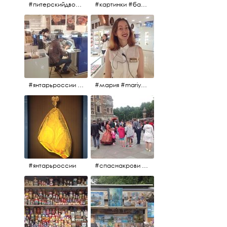
#питерскийдвор #спаснакрови #июльскийдень2017
#картинки #балетпитера #янтарьроссиии
#янтарьроссии #янтарь
#мария #mariya #янтарьроссии
#янтарьроссии
#спаснакрови #михайловскийсад