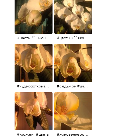
#цветы #11июня2017
#цветы #11июня2017
#чудесаоткрываются #красота #чудоприроды #нежность #цветы #прекрасное
#седьмой #цветы #жизньналоджии
#момент #цветы
#мгновениеостановись #прекрасныймомент #жаждарасцвета