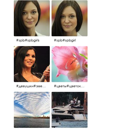
#spb#spbgirls
#spb#spbgirl
#девушки#эверласт#everlast#finland#southfinland#helsinki
#цветы#цветок#нежность