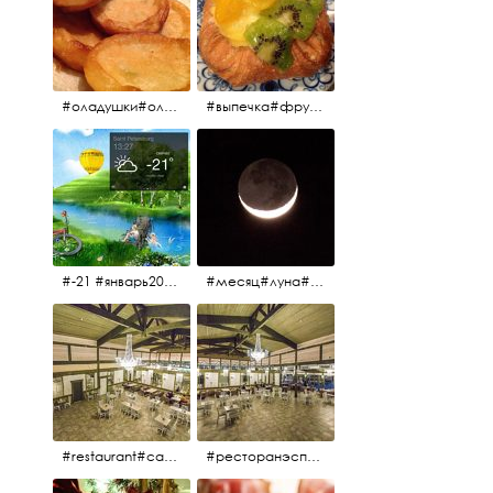
#оладушки#оладушкинакефире #оладушкисяблоками #кефир#яблоки С утра испёк, на кефире с яблоками.
#выпечка#фрукты#пекарня#зима
#-21 #январь2017 #зима2017 #санктпетербург2017
#месяц#луна#африканскаялуна#moon#moon🌙
#restaurant#candidates #aspila #restaurantaspils ресторан#ресторанэспиля#эспланада#концертнаяэстрада
#ресторанэспиля#restaurantaspils#aspila#candidates#эспланада#концертнаяэстрада