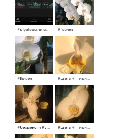
#ctyptocurrency #btc #eth
#flowers
#flowers
#цветы #11июня2017 #5утра #белыеночи
#белыеночи #5утра #11июня2017 #цветы
#цветы #11июня2017 #5утра #белыеночи