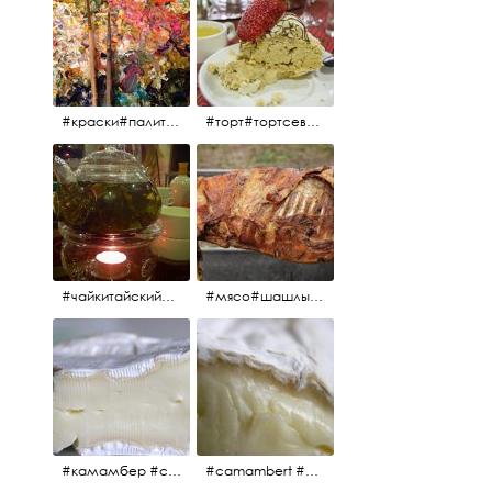
#краски#палитра#картина#живопись#aplgallery
#торт#тортсевер#север#severspb#северметрополь#безе#безесклубникой#тортвоздушный#тортсбезе#cake#meringuecake#meringuecakewithstrawberries @sever_metropol
#чайкитайский#чай#tea#teachinese @chinacook.ru
#мясо#шашлык#шашлыкмашлык #пальчикиоближешь
#камамбер #сыр #camambert
#camambert #сыр#камамбер