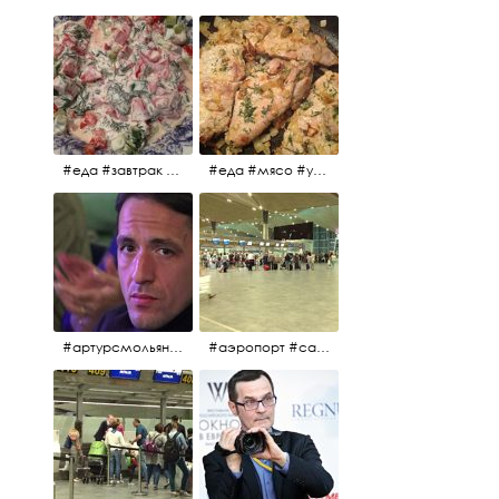
#еда #завтрак #витамины #помидоры #укроп #огурцы #сметана #салат
#еда #мясо #утро #завтрак #едакакисточниквдохновения
#артурсмольянинов @melnikovadsh #artursmolyaninov
#аэропорт #санктпетербург #пулково #мореморе #моремолнцепесок #дваночи