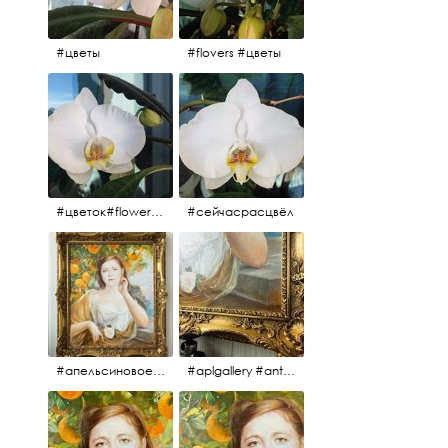
#цветы
#flovers #цветы
#цветок#flowers #💜🌸
#сейчасрасцвёл
#апельсиновоедерево #плодородие #изобилие #картина #портрет #живопись #девушка #апельсиновоедерево #плодородие #рама #антикварнаярама #антиквариат #antiques #abundance #aplgallery #portrait #painting #frame #fertility #orangetree @aplgallery
#aplgallery #antiques #painting #portrait #frame #antiqueframe #abundance #fertility #orangetree #антиквариат#картина#фрагмент #живопись #улыбка #девушка #портрет #рама #антикварнаярама #изобилие #плодородие #апельсиновоедерево