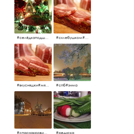
#селёдкаподшубой#основноеблюдо#новыйгод#шампанское#праздник
#схлебушком#мясо
#вкусняшки#мясо
#спб#зима
#спаснакрови#зима#спб
#редиска