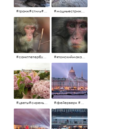
#гранж#стиль#тренд#тренд2017 #модныестрижки#санктпетербург #пеликан #птицы#причёски
#модныестрижки#стильныестрижки#причёски#зоопарк #пеликан#санктпетербург #причёскиподуше
#санктпетербург #macacafuscata #macaca #ленинградскийзоопарк #снежнаяобезьяна #японскиймакак #макака #зоопарк
#японскиймакак#снежнаяобезьяна#приматы#макака#зоопарк#животные#ленинградскийзоопарк#macaca#macacafuscata#санктпетербург
#цветы#сирень #розоваясирень #натюрморт #натюрмортсцветами #весна2012 #пробуждение
#фейерверк #салют #парусник #санктпетербург #белыеночи2012 #белыеночи #алыепаруса2012 #алыепаруса #нева