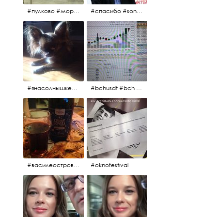
#пулково #море #песок #лето #морепесоксолнце #дваночи
#спасибо #sony #nikon #oknofestivsl @alex_kurov #aplgallery
#янасолнышкележу #янасолнышкогляжу #чихуахуа
#bchusdt #bch #usdt #sell #buy #exchange #markets #bitcoincash #cryptocurrency #pump
#василеостровское #синяяборода #пиво #пивовобла #вобла #рыба
#oknofestival