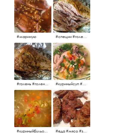
#мариную
#специи #голень #голеньиндейки #индейка #мясо #еда #завтрак #голеньиндейкивфольге
#голень #голеньиндейки #голеньиндейкивфольге #индейка #завтрак #еда #мясо
#куриныйсуп #еда #ужин #можнокушать
#куриныйбульон #лавровыйлист #помидоры #картофель #чеснок #лук #морковь #приправы #перецдушистый #курица #ужин #еда #сольповкусу #жёлтыйкарри #имбирь #кориандр #кокос #лимонныйсок #оливковоемасло #кумин #кайенскийперец
#еда #мясо #завтрак #источниквдохновения #люблюготовить