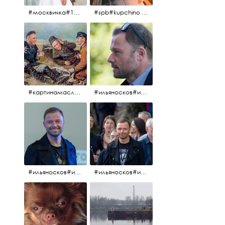
#москвичка#1990#вднх2016#июль2016#
#spb#kupchino #крышапотекла
#картинамаслом #картина #охотники#хорошеенастроение #aplgallery
#ильяносков#ильяносков2016#очеммолчатфранцузы #санктпетербург #кино#фильфильфильм @ilya_noskov_official
#ильяносков#ильяносков_главныйгерой #санктпетербург #ленфильм# @ilya_noskov_official #контрибуция#очеммолчатфранцузы#эдуардпичугин
#ильяносков#ильяносков_главныйгерой @ilya_noskov_official #очеммолчатфранцузы#очёммолчатфранцузы