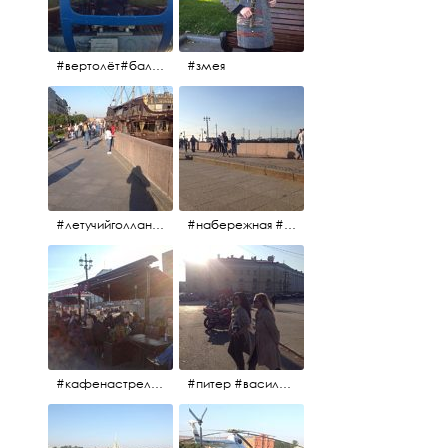
#вертолёт#балтийскиеавиалинии #петропавловскаякрепость #заячийостров #полётынадпитером #полётынадгородом #полёты
#змея
#летучийголландец #набережнаяневы
#набережная #людигуляют #биржевоймост
#кафенастрелкевасильевскогоострова #байкеры
#питер #васильевскийостров #байкеры #иностранцы