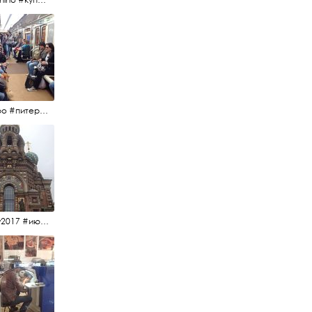
#метро #питерскоеметро #невскаялиния
#15july2017 #июльскийдень2017 #спаснакрови