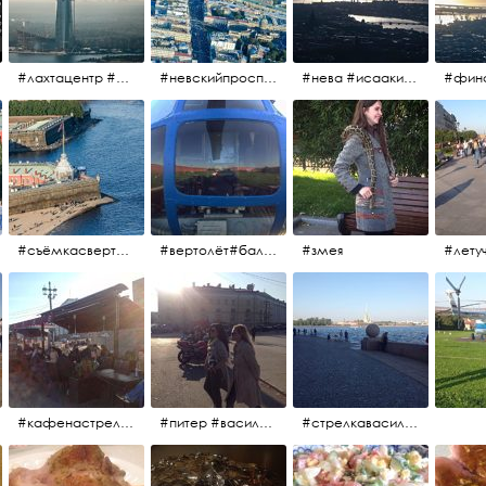
#лахтацентр #лахта #башнягазпром #газпром #башня #небоскрёбпитера #небоскрёб #финскийзалив #санктпетербург
#невскийпроспект #центргорода #санктпетербург #осень2017 #когдапаришьнадгородом
#нева #исаакий #исаакиевскийсобор #нева #васильевскийостров #адмиралтейскийрайон #финскийзалив #дворцовыймост #небонадпитером #осень2017
#съёмкасвертолёта #питер #петропавловскаякрепость #нева #осень2017
#вертолёт#балтийскиеавиалинии #петропавловскаякрепость #заячийостров #полётынадпитером #полётынадгородом #полёты
#змея
#кафенастрелкевасильевскогоострова #байкеры
#питер #васильевскийостров #байкеры #иностранцы
#стрелкавасильевскогоострова #нева #река