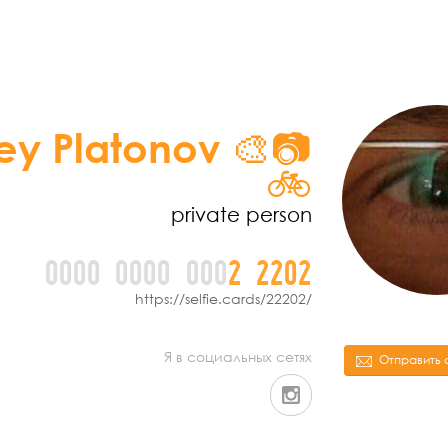
ey Platonov 🎨📷
🚲
private person
0000
0000
000
2
2
2
0
2
https://selfie.cards/22202/
Я в социальных сетях
Отправить