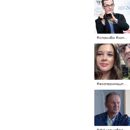
#спасибо #sony #nikon #oknofestivsl @alex_kurov #aplgallery
#екатеринашпица #шпица @ekaterinashpitsa
#фёдордобронравов #кино #хорошеекино #жилибыли