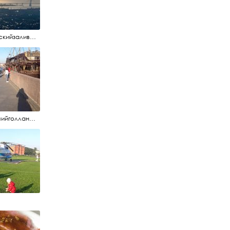
#финскийзалив #маркизовалужа #нева
#летучийголландец #набережнаяневы