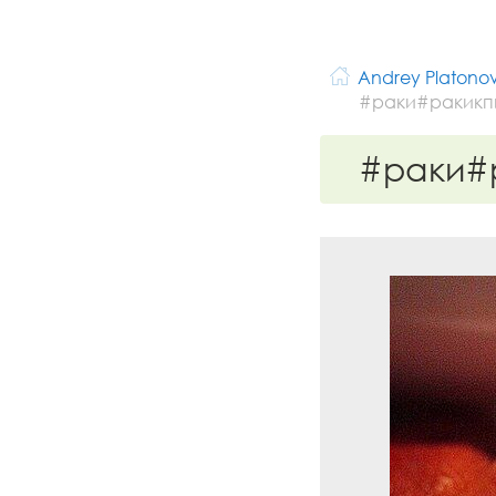
Andrey Platono
#раки#ракикп
#раки#