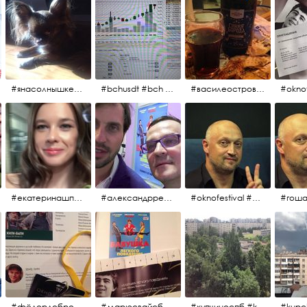
#янасолнышкележу #янасолнышкогляжу #чихуахуа
#bchusdt #bch #usdt #sell #buy #exchange #markets #bitcoincash #cryptocurrency #pump
#василеостровское #синяяборода #пиво #пивовобла #вобла #рыба
#oknof
#екатеринашпица #шпица @ekaterinashpitsa
#александрревва #ревва #артурпирожков #бабушкалегкогоповедения @arthurpirozhkov
#oknofestival #gosha #гошакуценко
#фёдордобронравов #эдуардпарри #жилибыли #иринарозанова
#марюсвайсберг #александрревва #глюкоза #любовьвбольшомгороде #ххvфестивальроссийскогокино
#купчиноспб #kupchino