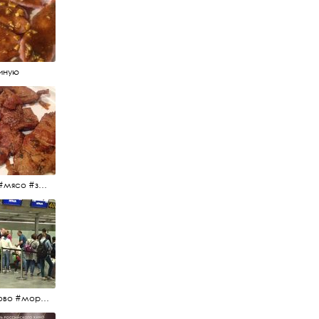
иную
#еда #мясо #завтрак #источниквдохновения #люблюготовить
#пулково #море #песок #лето #морепесоксолнце #дваночи