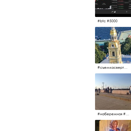
#btc #5000
#съемкасвертолета #вертолёт #съёмкасвертолёта #петропавловскаякрепость #заячийостров #санктпетербург
#набережная #людигуляют #биржевоймост