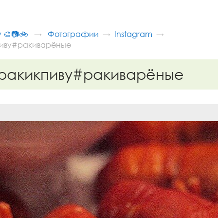
v 🎨📷🚲
Фотографии
Instagram
иву#ракиварёные
ракикпиву#ракиварёные