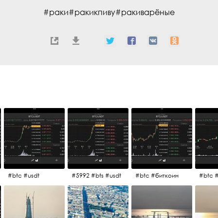
#раки#ракикпиву#ракиварёные
#btc #usdt
#5992 #bts #usdt
#btc #биткоин
#btc 