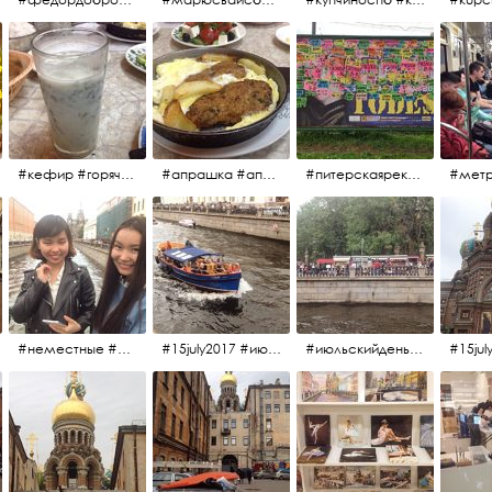
#кефир #горячийкефир #национальноеблюдо #лаваш #вкусно
#апрашка #апраксиндвор #кафенаапрашке #куринаякотлетанасковороде #сковородка #кафедлясвоих
#питерскаяреклама #todes #куколки #окраинапитера #фрунзенскийрайон
#неместные #июльскийдень2017
#15july2017 #июльскийдень2017 #катерок #bonfire
#июльскийдень2017 #15july2017