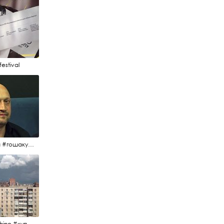
estival
#гоша #гошакуценко #oknofestival
#kupchino #купчиноспб