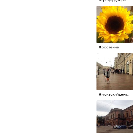
#растение
#июльскийдень2017 #15july2017 #невский