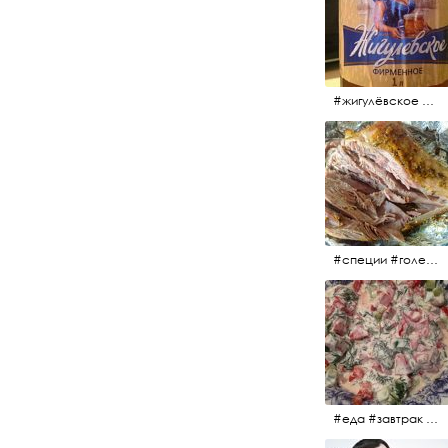
#жигулёвское #пиво #свежеепиво #beer #напиток
#специи #голень #голеньиндейки #индейка #мясо #еда #завтрак #голеньиндейкивфольге
#еда #завтрак #витамины #помидоры #укроп #огурцы #сметана #салат