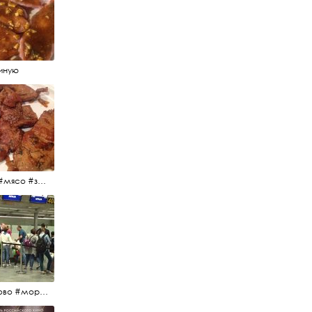
иную
#еда #мясо #завтрак #источниквдохновения #люблюготовить
#пулково #море #песок #лето #морепесоксолнце #дваночи