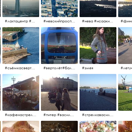
#лахтацентр #лахта #башнягазпром #газпром #башня #небоскрёбпитера #небоскрёб #финскийзалив #санктпетербург
#невскийпроспект #центргорода #санктпетербург #осень2017 #когдапаришьнадгородом
#нева #исаакий #исаакиевскийсобор #нева #васильевскийостров #адмиралтейскийрайон #финскийзалив #дворцовыймост #небонадпитером #осень2017
#съёмкасвертолёта #питер #петропавловскаякрепость #нева #осень2017
#вертолёт#балтийскиеавиалинии #петропавловскаякрепость #заячийостров #полётынадпитером #полётынадгородом #полёты
#змея
#кафенастрелкевасильевскогоострова #байкеры
#питер #васильевскийостров #байкеры #иностранцы
#стрелкавасильевскогоострова #нева #река