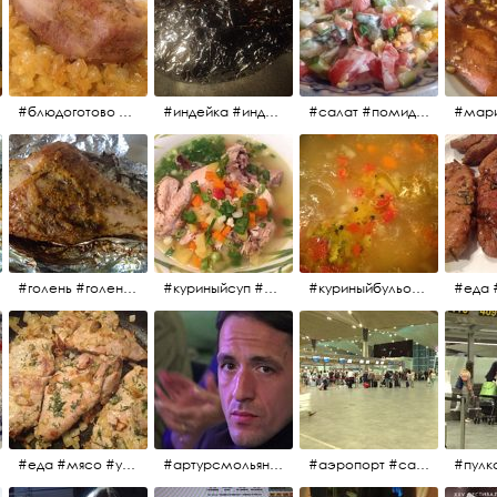
#блюдоготово #можнокушать #простолук #лук #индейкавфольге #мясоиндейки
#индейка #индейкавфольге #еда #мясоиндейки 🚀
#салат #помидоры #яйцо #огурцы #зелень #кинза #петрушка #укроп #сметана #соль #витамины
#мар
#голень #голеньиндейки #голеньиндейкивфольге #индейка #завтрак #еда #мясо
#куриныйсуп #еда #ужин #можнокушать
#куриныйбульон #лавровыйлист #помидоры #картофель #чеснок #лук #морковь #приправы #перецдушистый #курица #ужин #еда #сольповкусу #жёлтыйкарри #имбирь #кориандр #кокос #лимонныйсок #оливковоемасло #кумин #кайенскийперец
#еда #мясо #утро #завтрак #едакакисточниквдохновения
#артурсмольянинов @melnikovadsh #artursmolyaninov
#аэропорт #санктпетербург #пулково #мореморе #моремолнцепесок #дваночи