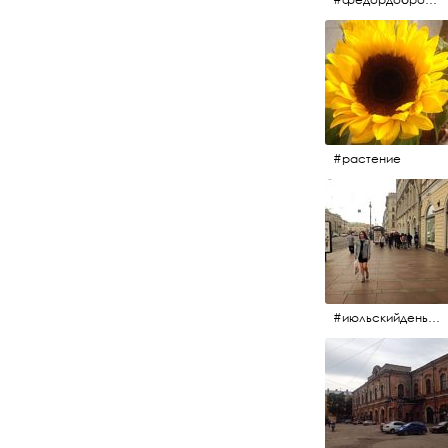
#растение
#июльскийдень2017 #15july2017 #невский