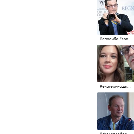
#спасибо #sony #nikon #oknofestivsl @alex_kurov #aplgallery
#екатеринашпица #шпица @ekaterinashpitsa
#фёдордобронравов #кино #хорошеекино #жилибыли