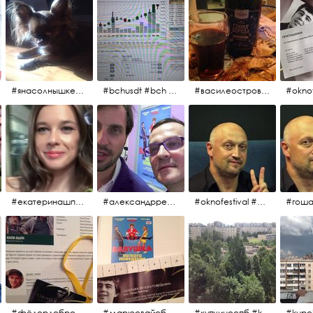
#янасолнышкележу #янасолнышкогляжу #чихуахуа
#bchusdt #bch #usdt #sell #buy #exchange #markets #bitcoincash #cryptocurrency #pump
#василеостровское #синяяборода #пиво #пивовобла #вобла #рыба
#oknof
#екатеринашпица #шпица @ekaterinashpitsa
#александрревва #ревва #артурпирожков #бабушкалегкогоповедения @arthurpirozhkov
#oknofestival #gosha #гошакуценко
#фёдордобронравов #эдуардпарри #жилибыли #иринарозанова
#марюсвайсберг #александрревва #глюкоза #любовьвбольшомгороде #ххvфестивальроссийскогокино
#купчиноспб #kupchino