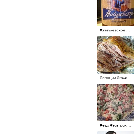
#жигулёвское #пиво #свежеепиво #beer #напиток
#специи #голень #голеньиндейки #индейка #мясо #еда #завтрак #голеньиндейкивфольге
#еда #завтрак #витамины #помидоры #укроп #огурцы #сметана #салат