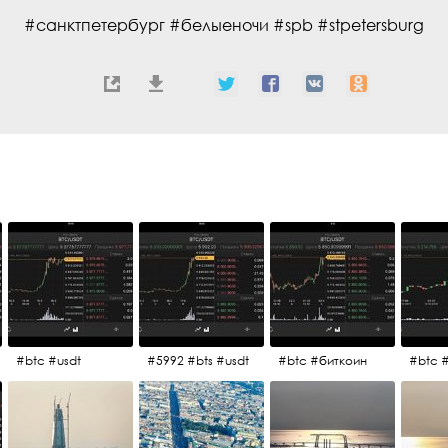
#санктпетербург #белыеночи #spb #stpetersburg
#btc #usdt
#5992 #bts #usdt
#btc #биткоин
#btc 