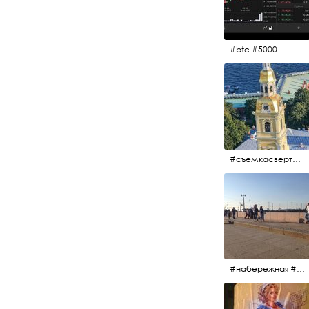
#btc #5000
#съемкасвертолета #вертолёт #съёмкасвертолёта #петропавловскаякрепость #заячийостров #санктпетербург
#набережная #людигуляют #биржевоймост