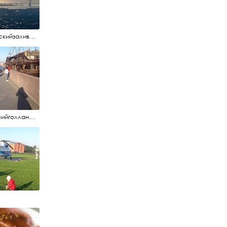
#финскийзалив #маркизовалужа #нева
#летучийголландец #набережнаяневы