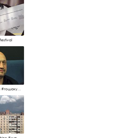
estival
#гоша #гошакуценко #oknofestival
#kupchino #купчиноспб