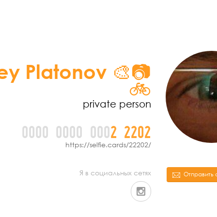
ey Platonov 🎨📷
🚲
private person
0000
0000
000
2
2
2
0
2
https://selfie.cards/22202/
Я в социальных сетях
Отправить