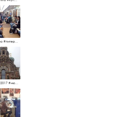
#метро #питерскоеметро #невскаялиния
#15july2017 #июльскийдень2017 #спаснакрови