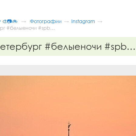
v 🎨📷🚲
Фотографии
Instagram
рг #белыеночи #spb…
петербург #белыеночи #spb…