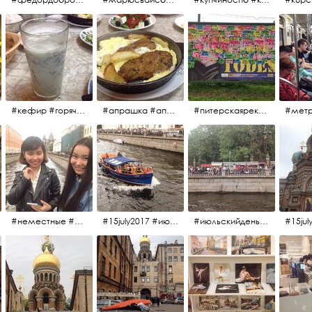
#кефир #горячийкефир #национальноеблюдо #лаваш #вкусно
#апрашка #апраксиндвор #кафенаапрашке #куринаякотлетанасковороде #сковородка #кафедлясвоих
#питерскаяреклама #todes #куколки #окраинапитера #фрунзенскийрайон
#неместные #июльскийдень2017
#15july2017 #июльскийдень2017 #катерок #bonfire
#июльскийдень2017 #15july2017