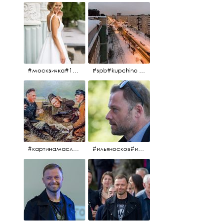
#москвичка#1990#вднх2016#июль2016#
#spb#kupchino #крышапотекла
#картинамаслом #картина #охотники#хорошеенастроение #aplgallery
#ильяносков#ильяносков2016#очеммолчатфранцузы #санктпетербург #кино#фильфильфильм @ilya_noskov_official