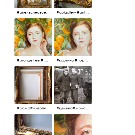
#апельсиновоедерево #плодородие #изобилие #картина #портрет #живопись #девушка #апельсиновоедерево #плодородие #рама #антикварнаярама #антиквариат #antiques #abundance #aplgallery #portrait #painting #frame #fertility #orangetree @aplgallery
#aplgallery #antiques #painting #portrait #frame #antiqueframe #abundance #fertility #orangetree #антиквариат#картина#фрагмент #живопись #улыбка #девушка #портрет #рама #антикварнаярама #изобилие #плодородие #апельсиновоедерево
#orangetree #fertility #abundance #portrait #painting #живопись #портрет #картина #девушка #улыбка #aplgallery
#картина #портрет #живопись #апельсиновоедерево # девушка #улыбка #изобилие #плодородие #painting #portrait #abundance #fertility #orangetree #aplgallery
#рама#живопись#антиквариат#спб#aplgallery
#целина#молодёжьнацелине#комсомолки#50тыегода #50тые#СССР