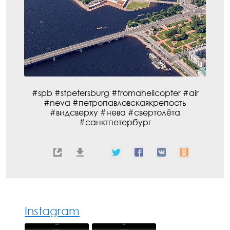
#spb #stpetersburg #fromahelicopter #air
#neva #петропавловскаякрепость
#видсверху #нева #свертолёта
#санктпетербург
Instagram