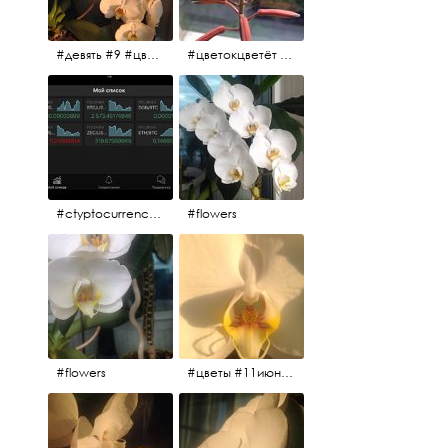
#девять #9 #цветы
#цветокцветёт #flowers
#ctyptocurrency #btc #eth
#flowers
#flowers
#цветы #11июня2017 #5утра #белыеночи