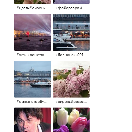
#цветы#сирень #розоваясирень #натюрморт #натюрмортсцветами #весна2012 #пробуждение
#фейерверк #салют #парусник #санктпетербург #белыеночи2012 #белыеночи #алыепаруса2012 #алыепаруса #нева
#яхты #санктпетербург #нева #белыеночи2012 #алыепаруса #алыепаруса2012#парусник#салют#фейерверк
#белыеночи2012 #белыеночи #2012 #нева #санктпетербург #яхты
#санктпетербург #нева#яхты#2012 #белыеночи#белыеночи2012
#сирень#розоваясирень#натюрморт#натюрмортсцветами#2012#весна2012