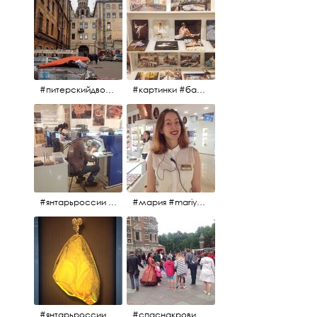
#питерскийдвор #спаснакрови #июльскийдень2017
#картинки #балетпитера #янтарьроссиии
#янтарьроссии #янтарь
#мария #mariya #янтарьроссии
#янтарьроссии
#спаснакрови #михайловскийсад