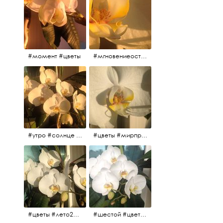
#момент #цветы
#мгновениеостановись #прекрасныймомент #жаждарасцвета
#утро #солнце #белыеночи2017 #санктпетербург #цветы #седьмойпошёл
#цветы #мирпрекрасен #пятьутра
#цветы #лето2017 #седьмойнаподходе #шестой #всегодевять
#шестой #цветыцветут #цветы #лето2017 #летнийснег