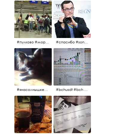
#пулково #море #песок #лето #морепесоксолнце #дваночи
#спасибо #sony #nikon #oknofestivsl @alex_kurov #aplgallery
#янасолнышкележу #янасолнышкогляжу #чихуахуа
#bchusdt #bch #usdt #sell #buy #exchange #markets #bitcoincash #cryptocurrency #pump