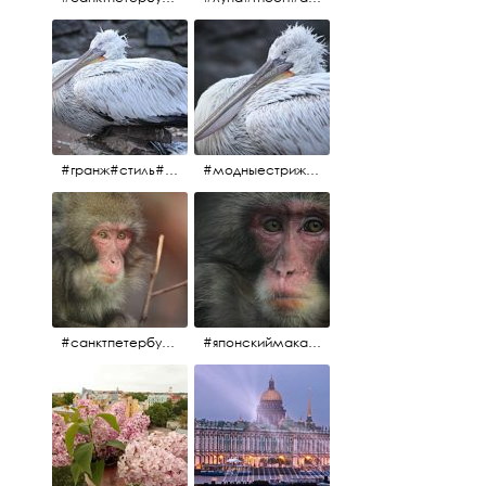
#гранж#стиль#тренд#тренд2017 #модныестрижки#санктпетербург #пеликан #птицы#причёски
#модныестрижки#стильныестрижки#причёски#зоопарк #пеликан#санктпетербург #причёскиподуше
#санктпетербург #macacafuscata #macaca #ленинградскийзоопарк #снежнаяобезьяна #японскиймакак #макака #зоопарк
#японскиймакак#снежнаяобезьяна#приматы#макака#зоопарк#животные#ленинградскийзоопарк#macaca#macacafuscata#санктпетербург