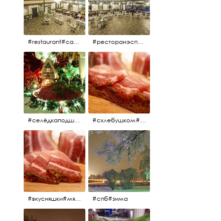
#restaurant#candidates #aspila #restaurantaspils ресторан#ресторанэспиля#эспланада#концертнаяэстрада
#ресторанэспиля#restaurantaspils#aspila#candidates#эспланада#концертнаяэстрада
#селёдкаподшубой#основноеблюдо#новыйгод#шампанское#праздник
#схлебушком#мясо
#вкусняшки#мясо
#спб#зима