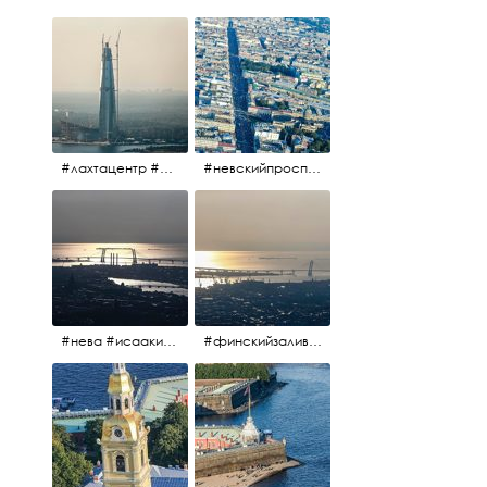
#лахтацентр #лахта #башнягазпром #газпром #башня #небоскрёбпитера #небоскрёб #финскийзалив #санктпетербург
#невскийпроспект #центргорода #санктпетербург #осень2017 #когдапаришьнадгородом
#нева #исаакий #исаакиевскийсобор #нева #васильевскийостров #адмиралтейскийрайон #финскийзалив #дворцовыймост #небонадпитером #осень2017
#финскийзалив #маркизовалужа #нева