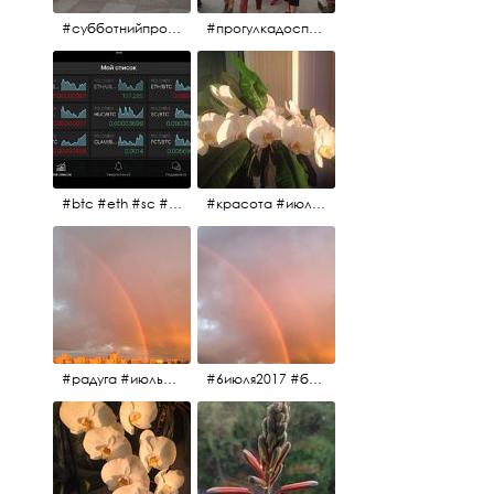
#субботнийпроменад #набережнаяканалагрибоедова #санктпетербург
#прогулкадоспасаиобратно #санктпетербург #15july2017 #субботнийпитерскийдень #субботнийпроменад #послеобеда
#btc #eth #sc #xrp #etc #maid #sys #naut #strat #pasc #dash #xmr #nxt #usdt #ltc#lsk #zec #str #rep #coin #markets #bitcoin
#красота #июльскоеутро
#радуга #июльскоеутро #радугавовсёнебо #6июля2017
#6июля2017 #белыеночи #питерскоеутро #джулаймонинг #июльскоеутро #радугавовсёнебо #радуга #дождик