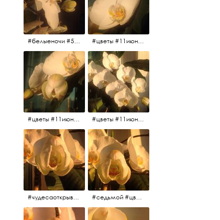
#белыеночи #5утра #11июня2017 #цветы
#цветы #11июня2017 #5утра #белыеночи
#цветы #11июня2017
#цветы #11июня2017
#чудесаоткрываются #красота #чудоприроды #нежность #цветы #прекрасное
#седьмой #цветы #жизньналоджии