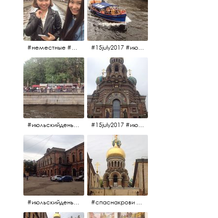
#неместные #июльскийдень2017
#15july2017 #июльскийдень2017 #катерок #bonfire
#июльскийдень2017 #15july2017
#15july2017 #июльскийдень2017 #спаснакрови
#июльскийдень2017 #15july2017
#спаснакрови #июльскийдень2017