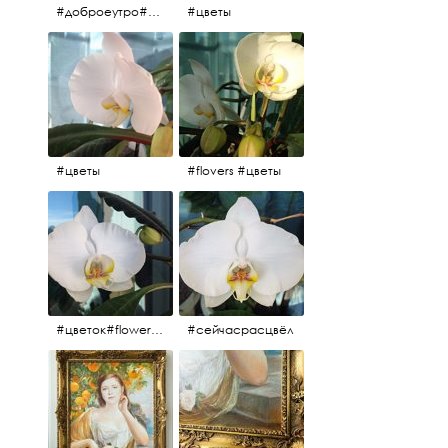
#доброеутро#май#солнце#цветы #майсолнцецветы
#цветы
#цветы
#flovers #цветы
#цветок#flowers #💜🌸
#сейчасрасцвёл