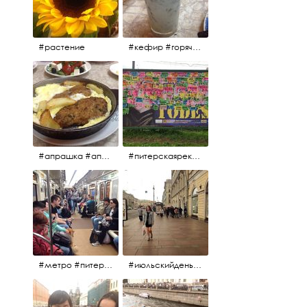
#растение
#кефир #горячийкефир #национальноеблюдо #лаваш #вкусно
#апрашка #апраксиндвор #кафенаапрашке #куринаякотлетанасковороде #сковородка #кафедлясвоих
#питерскаяреклама #todes #куколки #окраинапитера #фрунзенскийрайон
#метро #питерскоеметро #невскаялиния
#июльскийдень2017 #15july2017 #невский