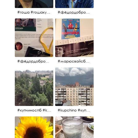
#гоша #гошакуценко #oknofestival
#фёдордобронравов #кино #хорошеекино #жилибыли
#фёдордобронравов #эдуардпарри #жилибыли #иринарозанова
#марюсвайсберг #александрревва #глюкоза #любовьвбольшомгороде #ххvфестивальроссийскогокино
#купчиноспб #kupchino
#kupchino #купчиноспб