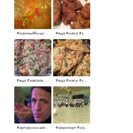
#куриныйбульон #лавровыйлист #помидоры #картофель #чеснок #лук #морковь #приправы #перецдушистый #курица #ужин #еда #сольповкусу #жёлтыйкарри #имбирь #кориандр #кокос #лимонныйсок #оливковоемасло #кумин #кайенскийперец
#еда #мясо #завтрак #источниквдохновения #люблюготовить
#еда #завтрак #витамины #помидоры #укроп #огурцы #сметана #салат
#еда #мясо #утро #завтрак #едакакисточниквдохновения
#артурсмольянинов @melnikovadsh #artursmolyaninov
#аэропорт #санктпетербург #пулково #мореморе #моремолнцепесок #дваночи