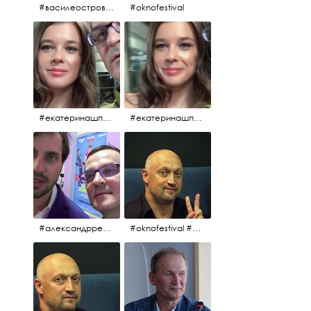
#василеостровское #синяяборода #пиво #пивовобла #вобла #рыба
#oknofestival
#екатеринашпица #шпица @ekaterinashpitsa
#екатеринашпица #шпица @ekaterinashpitsa
#александрревва #ревва #артурпирожков #бабушкалегкогоповедения @arthurpirozhkov
#oknofestival #gosha #гошакуценко