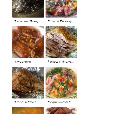
#индейка #индейкавфольге #еда #мясоиндейки 🚀
#салат #помидоры #яйцо #огурцы #зелень #кинза #петрушка #укроп #сметана #соль #витамины
#мариную
#специи #голень #голеньиндейки #индейка #мясо #еда #завтрак #голеньиндейкивфольге
#голень #голеньиндейки #голеньиндейкивфольге #индейка #завтрак #еда #мясо
#куриныйсуп #еда #ужин #можнокушать