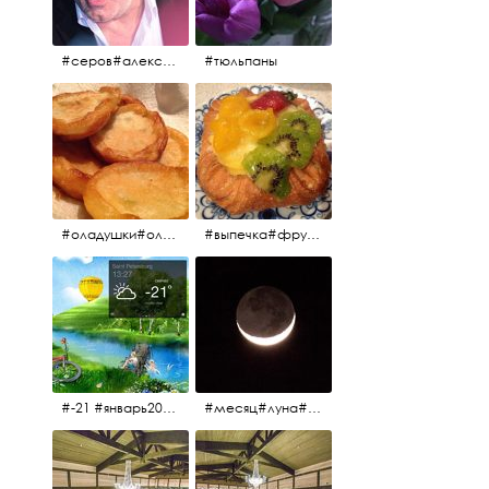
#серов#александрсеров#певец#народныйартист#эстрадныйпевец#композитор#тыменялюбишь#мадонна#ялюблютебядослёз
#тюльпаны
#оладушки#оладушкинакефире #оладушкисяблоками #кефир#яблоки С утра испёк, на кефире с яблоками.
#выпечка#фрукты#пекарня#зима
#-21 #январь2017 #зима2017 #санктпетербург2017
#месяц#луна#африканскаялуна#moon#moon🌙