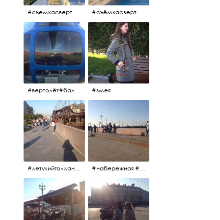
#съемкасвертолета #вертолёт #съёмкасвертолёта #петропавловскаякрепость #заячийостров #санктпетербург
#съёмкасвертолёта #питер #петропавловскаякрепость #нева #осень2017
#вертолёт#балтийскиеавиалинии #петропавловскаякрепость #заячийостров #полётынадпитером #полётынадгородом #полёты
#змея
#летучийголландец #набережнаяневы
#набережная #людигуляют #биржевоймост