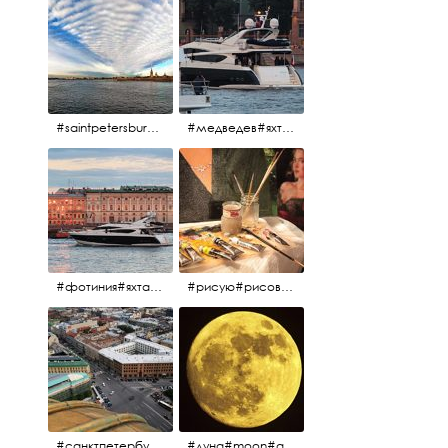
#saintpetersburg #санктпетербург#нева#троицкиймост#питерскоеутро#петропавловскаякрепость
#медведев#яхты#алыепаруса2023#белыеночи2013#санктпетербург #яхтафотиния#yacht#yachtphotinia
#фотиния#яхтафотиния#дмитриймедведев#медведев#яхта#алыепаруса2013#2013#алыепаруса #нева#санктпетербург #yachtphotinia#yacht
#рисую#рисовать#краскихолстмасло#картина#холст#кисточки#палитра#художник#портрет#aplgallery
#санктпетербург #исаакиевскийсобор #исакий
#луна#moon#апрельскаялуна#санктпетербург