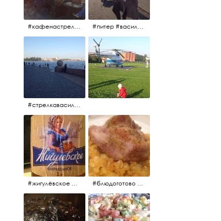
#кафенастрелкевасильевскогоострова #байкеры
#питер #васильевскийостров #байкеры #иностранцы
#стрелкавасильевскогоострова #нева #река
#жигулёвское #пиво #свежеепиво #beer #напиток
#блюдоготово #можнокушать #простолук #лук #индейкавфольге #мясоиндейки