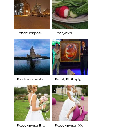
#спаснакрови#зима#спб
#редиска
#radissonroyalhotel #рэдиссонройал#рэдиссонройалмосква #рекамосква#москва#гостиницаукраина#украина#hotel#отель#moscow @radissonroyalmoscow
#vitaly#f1#aplgallery#formula1
#москвичка #москвичка1990#вднх2016 #июль2016 #1990
#москвичка1990@#июль2016 #вднх2016 #1990