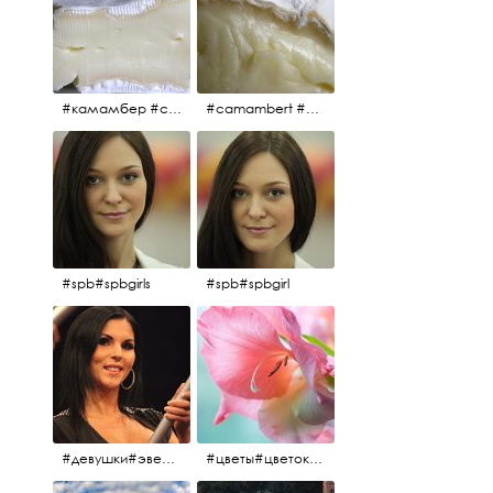
#камамбер #сыр #camambert
#camambert #сыр#камамбер
#spb#spbgirls
#spb#spbgirl
#девушки#эверласт#everlast#finland#southfinland#helsinki
#цветы#цветок#нежность