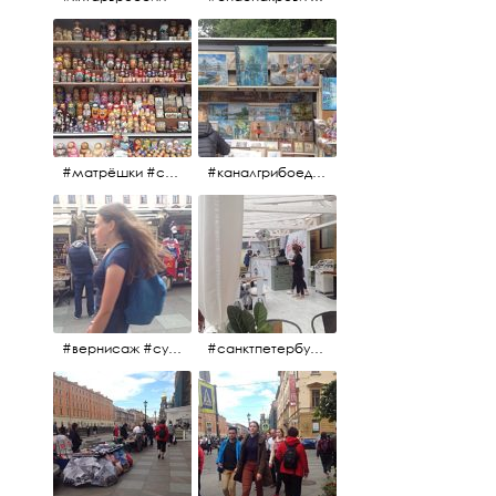
#матрёшки #сувениры #вернисаж
#каналгрибоедова #санктпетербург #вернисаж #
#вернисаж #сувениры #картины
#санктпетербург #летнеекафе