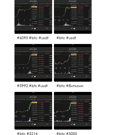
#6095 #btc #usdt
#btc #usdt
#5992 #bts #usdt
#btc #биткоин
#btc #5216
#btc #5000