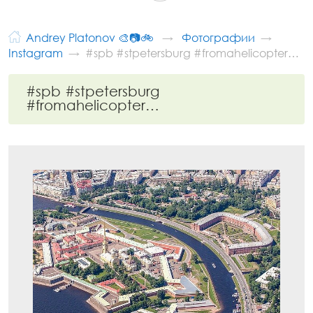
Andrey Platonov 🎨📷🚲
Фотографии
Instagram
#spb #stpetersburg #fromahelicopter…
#spb #stpetersburg
#fromahelicopter…