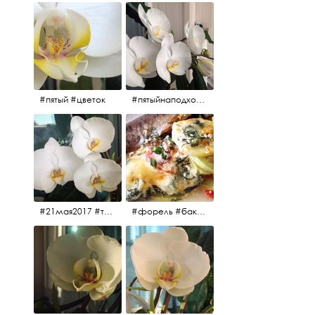
#пятый #цветок
#пятыйнаподходе# цветы #весна2017
#21мая2017 #трио #цветы
#форель #баклажаны #помидоры #завтрак