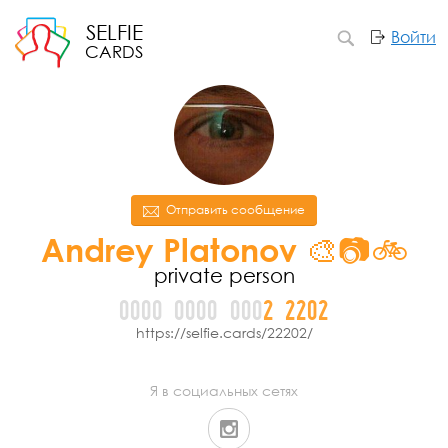
SELFIE
Войти
CARDS
Отправить сообщение
Andrey Platonov 🎨📷🚲
private person
0000
0000
000
2
2
2
0
2
https://selfie.cards/22202/
Я в социальных сетях