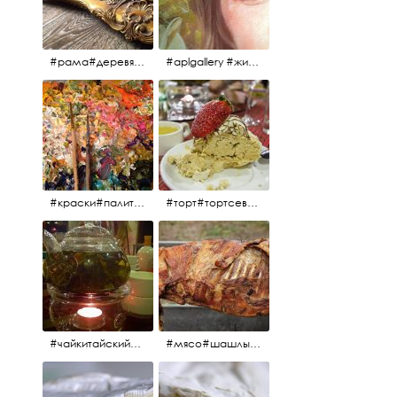
#рама#деревяннаярама#антиквариат#живопись#aplgallery
#aplgallery #живопись #портрет
#краски#палитра#картина#живопись#aplgallery
#торт#тортсевер#север#severspb#северметрополь#безе#безесклубникой#тортвоздушный#тортсбезе#cake#meringuecake#meringuecakewithstrawberries @sever_metropol
#чайкитайский#чай#tea#teachinese @chinacook.ru
#мясо#шашлык#шашлыкмашлык #пальчикиоближешь