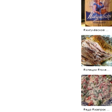
#жигулёвское #пиво #свежеепиво #beer #напиток
#специи #голень #голеньиндейки #индейка #мясо #еда #завтрак #голеньиндейкивфольге
#еда #завтрак #витамины #помидоры #укроп #огурцы #сметана #салат