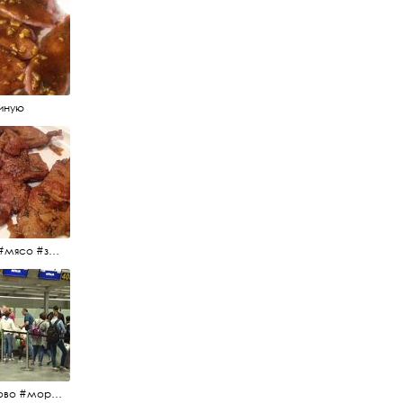
иную
#еда #мясо #завтрак #источниквдохновения #люблюготовить
#пулково #море #песок #лето #морепесоксолнце #дваночи