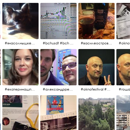
#янасолнышкележу #янасолнышкогляжу #чихуахуа
#bchusdt #bch #usdt #sell #buy #exchange #markets #bitcoincash #cryptocurrency #pump
#василеостровское #синяяборода #пиво #пивовобла #вобла #рыба
#oknof
#екатеринашпица #шпица @ekaterinashpitsa
#александрревва #ревва #артурпирожков #бабушкалегкогоповедения @arthurpirozhkov
#oknofestival #gosha #гошакуценко