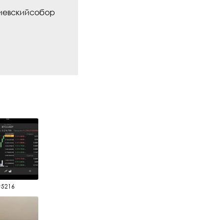
киевскийсобор
#5216