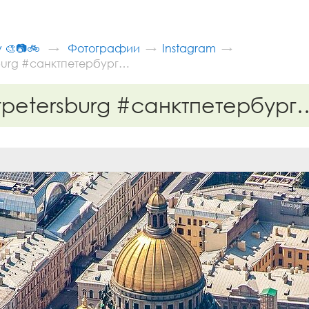
v 🎨📷🚲
Фотографии
Instagram
sburg #санктпетербург…
tpetersburg #санктпетербург