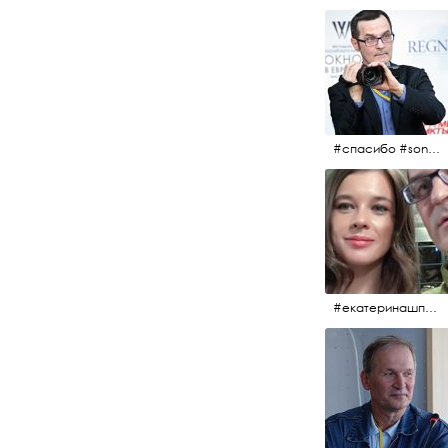
#спасибо #sony #nikon #oknofestivsl @alex_kurov #aplgallery
#екатеринашпица #шпица @ekaterinashpitsa