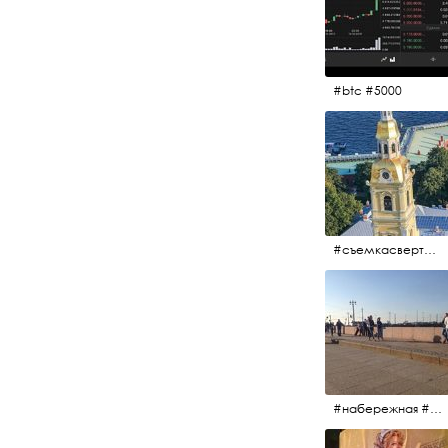
#btc #5000
#съемкасвертолета #вертолёт #съёмкасвертолёта #петропавловскаякрепость #заячийостров #санктпетербург
#набережная #людигуляют #биржевоймост