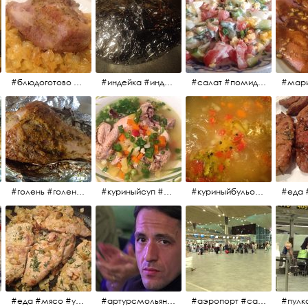
#блюдоготово #можнокушать #простолук #лук #индейкавфольге #мясоиндейки
#индейка #индейкавфольге #еда #мясоиндейки 🚀
#салат #помидоры #яйцо #огурцы #зелень #кинза #петрушка #укроп #сметана #соль #витамины
#мар
#голень #голеньиндейки #голеньиндейкивфольге #индейка #завтрак #еда #мясо
#куриныйсуп #еда #ужин #можнокушать
#куриныйбульон #лавровыйлист #помидоры #картофель #чеснок #лук #морковь #приправы #перецдушистый #курица #ужин #еда #сольповкусу #жёлтыйкарри #имбирь #кориандр #кокос #лимонныйсок #оливковоемасло #кумин #кайенскийперец
#еда #мясо #утро #завтрак #едакакисточниквдохновения
#артурсмольянинов @melnikovadsh #artursmolyaninov
#аэропорт #санктпетербург #пулково #мореморе #моремолнцепесок #дваночи