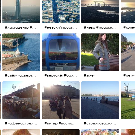
#лахтацентр #лахта #башнягазпром #газпром #башня #небоскрёбпитера #небоскрёб #финскийзалив #санктпетербург
#невскийпроспект #центргорода #санктпетербург #осень2017 #когдапаришьнадгородом
#нева #исаакий #исаакиевскийсобор #нева #васильевскийостров #адмиралтейскийрайон #финскийзалив #дворцовыймост #небонадпитером #осень2017
#съёмкасвертолёта #питер #петропавловскаякрепость #нева #осень2017
#вертолёт#балтийскиеавиалинии #петропавловскаякрепость #заячийостров #полётынадпитером #полётынадгородом #полёты
#змея
#кафенастрелкевасильевскогоострова #байкеры
#питер #васильевскийостров #байкеры #иностранцы
#стрелкавасильевскогоострова #нева #река