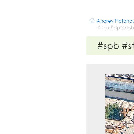
Andrey Platono
#spb #stpeter
#spb #s