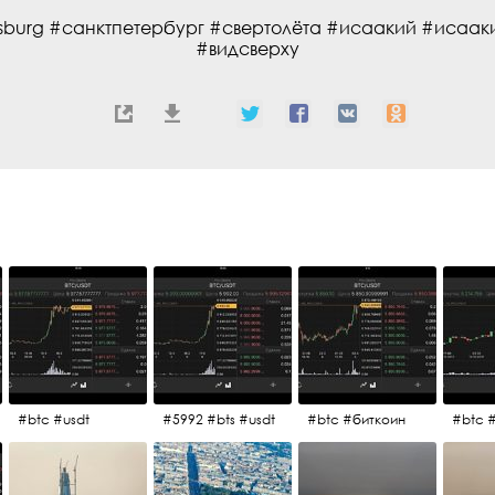
rsburg #санктпетербург #свертолёта #исаакий #исаа
#видсверху
#btc #usdt
#5992 #bts #usdt
#btc #биткоин
#btc 