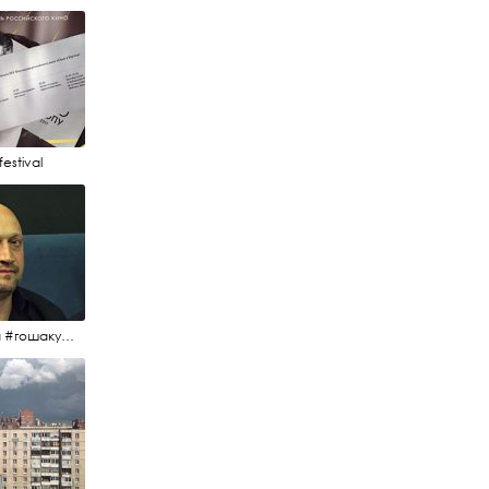
estival
#гоша #гошакуценко #oknofestival