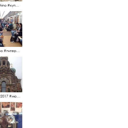
#kupchino #купчиноспб
#метро #питерскоеметро #невскаялиния
#15july2017 #июльскийдень2017 #спаснакрови