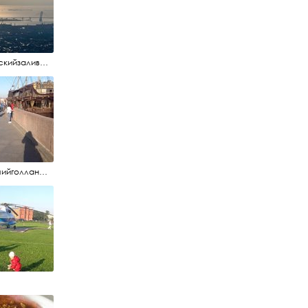
#финскийзалив #маркизовалужа #нева
#летучийголландец #набережнаяневы