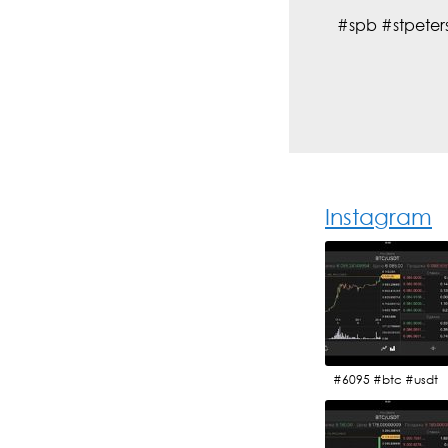
#spb #stpete
Instagram
#6095 #btc #usdt