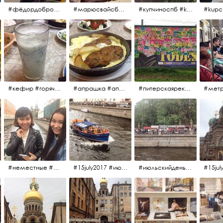
#фёдордобронравов #эдуардпарри #жилибыли #иринарозанова
#марюсвайсберг #александрревва #глюкоза #любовьвбольшомгороде #ххvфестивальроссийскогокино
#купчиноспб #kupchino
#кефир #горячийкефир #национальноеблюдо #лаваш #вкусно
#апрашка #апраксиндвор #кафенаапрашке #куринаякотлетанасковороде #сковородка #кафедлясвоих
#питерскаяреклама #todes #куколки #окраинапитера #фрунзенскийрайон
#неместные #июльскийдень2017
#15july2017 #июльскийдень2017 #катерок #bonfire
#июльскийдень2017 #15july2017