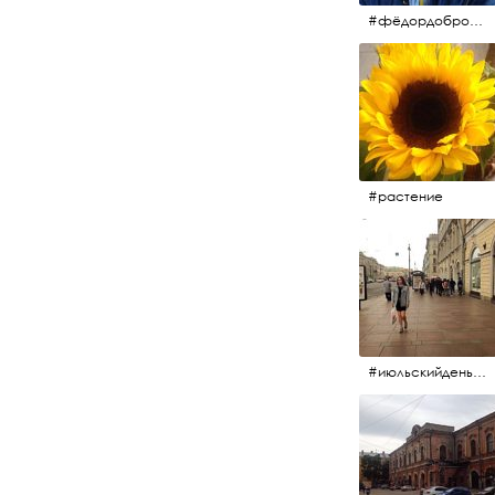
#фёдордобронравов #кино #хорошеекино #жилибыли
#растение
#июльскийдень2017 #15july2017 #невский