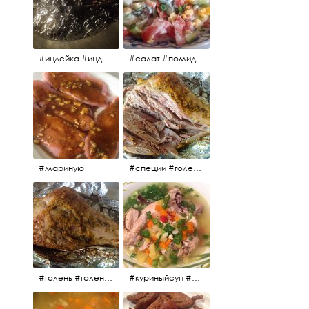
#индейка #индейкавфольге #еда #мясоиндейки 🚀
#салат #помидоры #яйцо #огурцы #зелень #кинза #петрушка #укроп #сметана #соль #витамины
#мариную
#специи #голень #голеньиндейки #индейка #мясо #еда #завтрак #голеньиндейкивфольге
#голень #голеньиндейки #голеньиндейкивфольге #индейка #завтрак #еда #мясо
#куриныйсуп #еда #ужин #можнокушать