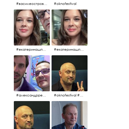
#василеостровское #синяяборода #пиво #пивовобла #вобла #рыба
#oknofestival
#екатеринашпица #шпица @ekaterinashpitsa
#екатеринашпица #шпица @ekaterinashpitsa
#александрревва #ревва #артурпирожков #бабушкалегкогоповедения @arthurpirozhkov
#oknofestival #gosha #гошакуценко