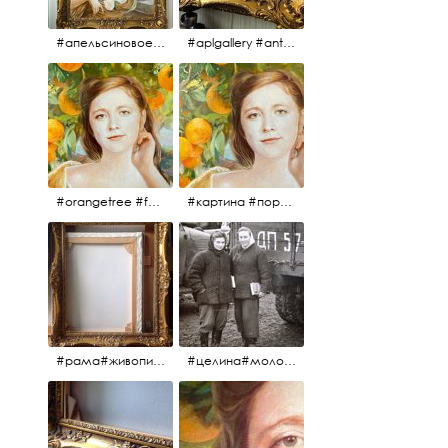
#апельсиновоедерево #плодородие #изобилие #картина #портрет #живопись #девушка #апельсиновоедерево #плодородие #рама #антикварнаярама #антиквариат #antiques #abundance #aplgallery #portrait #painting #frame #fertility #orangetree @aplgallery
#aplgallery #antiques #painting #portrait #frame #antiqueframe #abundance #fertility #orangetree #антиквариат#картина#фрагмент #живопись #улыбка #девушка #портрет #рама #антикварнаярама #изобилие #плодородие #апельсиновоедерево
#orangetree #fertility #abundance #portrait #painting #живопись #портрет #картина #девушка #улыбка #aplgallery
#картина #портрет #живопись #апельсиновоедерево # девушка #улыбка #изобилие #плодородие #painting #portrait #abundance #fertility #orangetree #aplgallery
#рама#живопись#антиквариат#спб#aplgallery
#целина#молодёжьнацелине#комсомолки#50тыегода #50тые#СССР