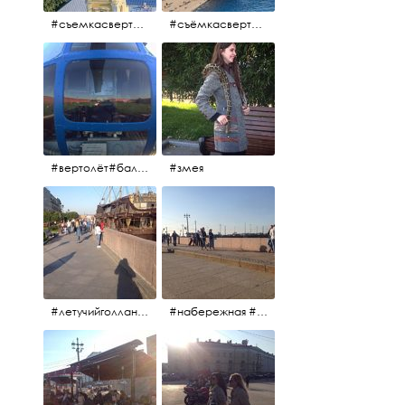
#съемкасвертолета #вертолёт #съёмкасвертолёта #петропавловскаякрепость #заячийостров #санктпетербург
#съёмкасвертолёта #питер #петропавловскаякрепость #нева #осень2017
#вертолёт#балтийскиеавиалинии #петропавловскаякрепость #заячийостров #полётынадпитером #полётынадгородом #полёты
#змея
#летучийголландец #набережнаяневы
#набережная #людигуляют #биржевоймост