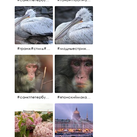
#гранж#стиль#тренд#тренд2017 #модныестрижки#санктпетербург #пеликан #птицы#причёски
#модныестрижки#стильныестрижки#причёски#зоопарк #пеликан#санктпетербург #причёскиподуше
#санктпетербург #macacafuscata #macaca #ленинградскийзоопарк #снежнаяобезьяна #японскиймакак #макака #зоопарк
#японскиймакак#снежнаяобезьяна#приматы#макака#зоопарк#животные#ленинградскийзоопарк#macaca#macacafuscata#санктпетербург