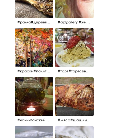
#рама#деревяннаярама#антиквариат#живопись#aplgallery
#aplgallery #живопись #портрет
#краски#палитра#картина#живопись#aplgallery
#торт#тортсевер#север#severspb#северметрополь#безе#безесклубникой#тортвоздушный#тортсбезе#cake#meringuecake#meringuecakewithstrawberries @sever_metropol
#чайкитайский#чай#tea#teachinese @chinacook.ru
#мясо#шашлык#шашлыкмашлык #пальчикиоближешь