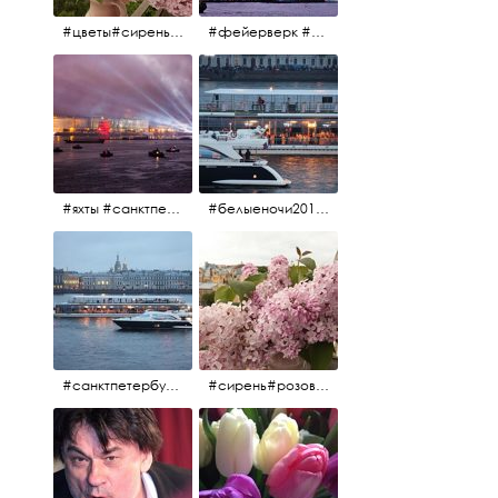
#цветы#сирень #розоваясирень #натюрморт #натюрмортсцветами #весна2012 #пробуждение
#фейерверк #салют #парусник #санктпетербург #белыеночи2012 #белыеночи #алыепаруса2012 #алыепаруса #нева
#яхты #санктпетербург #нева #белыеночи2012 #алыепаруса #алыепаруса2012#парусник#салют#фейерверк
#белыеночи2012 #белыеночи #2012 #нева #санктпетербург #яхты
#санктпетербург #нева#яхты#2012 #белыеночи#белыеночи2012
#сирень#розоваясирень#натюрморт#натюрмортсцветами#2012#весна2012