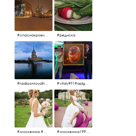
#спаснакрови#зима#спб
#редиска
#radissonroyalhotel #рэдиссонройал#рэдиссонройалмосква #рекамосква#москва#гостиницаукраина#украина#hotel#отель#moscow @radissonroyalmoscow
#vitaly#f1#aplgallery#formula1
#москвичка #москвичка1990#вднх2016 #июль2016 #1990
#москвичка1990@#июль2016 #вднх2016 #1990