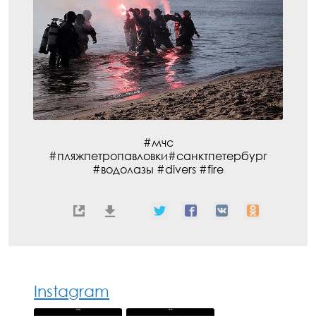
#мчс
#пляжпетропавловки#санктпетербург
#водолазы #divers #fire
Instagram