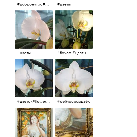
#доброеутро#май#солнце#цветы #майсолнцецветы
#цветы
#цветы
#flovers #цветы
#цветок#flowers #💜🌸
#сейчасрасцвёл