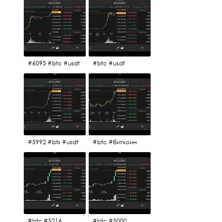
#6095 #btc #usdt
#btc #usdt
#5992 #bts #usdt
#btc #биткоин
#btc #5216
#btc #5000