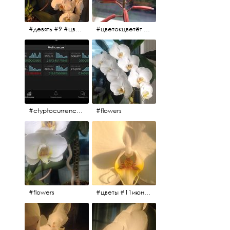
#девять #9 #цветы
#цветокцветёт #flowers
#ctyptocurrency #btc #eth
#flowers
#flowers
#цветы #11июня2017 #5утра #белыеночи