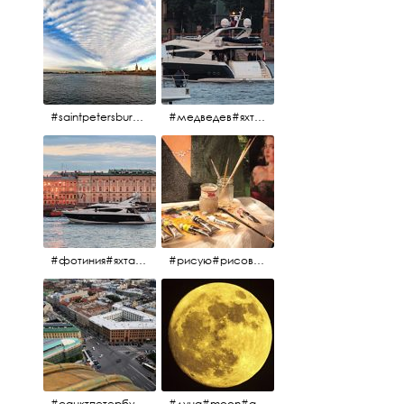
#saintpetersburg #санктпетербург#нева#троицкиймост#питерскоеутро#петропавловскаякрепость
#медведев#яхты#алыепаруса2023#белыеночи2013#санктпетербург #яхтафотиния#yacht#yachtphotinia
#фотиния#яхтафотиния#дмитриймедведев#медведев#яхта#алыепаруса2013#2013#алыепаруса #нева#санктпетербург #yachtphotinia#yacht
#рисую#рисовать#краскихолстмасло#картина#холст#кисточки#палитра#художник#портрет#aplgallery
#санктпетербург #исаакиевскийсобор #исакий
#луна#moon#апрельскаялуна#санктпетербург