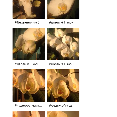
#белыеночи #5утра #11июня2017 #цветы
#цветы #11июня2017 #5утра #белыеночи
#цветы #11июня2017
#цветы #11июня2017
#чудесаоткрываются #красота #чудоприроды #нежность #цветы #прекрасное
#седьмой #цветы #жизньналоджии