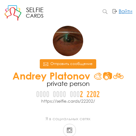
SELFIE
Войти
CARDS
Отправить сообщение
Andrey Platonov 🎨📷🚲
private person
0000
0000
000
2
2
2
0
2
https://selfie.cards/22202/
Я в социальных сетях