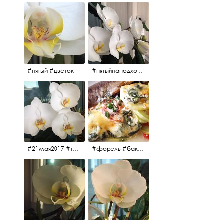
#пятый #цветок
#пятыйнаподходе# цветы #весна2017
#21мая2017 #трио #цветы
#форель #баклажаны #помидоры #завтрак