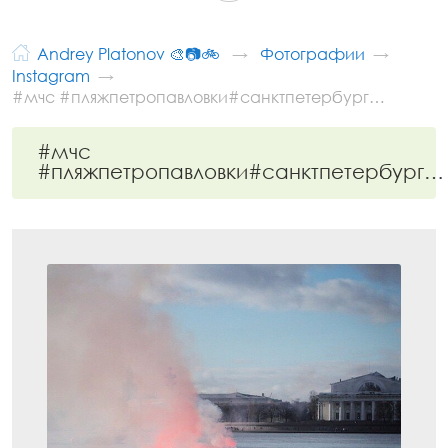
Andrey Platonov 🎨📷🚲
Фотографии
Instagram
#мчс #пляжпетропавловки#санктпетербург…
#мчс
#пляжпетропавловки#санктпетербург…