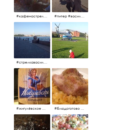
#кафенастрелкевасильевскогоострова #байкеры
#питер #васильевскийостров #байкеры #иностранцы
#стрелкавасильевскогоострова #нева #река
#жигулёвское #пиво #свежеепиво #beer #напиток
#блюдоготово #можнокушать #простолук #лук #индейкавфольге #мясоиндейки