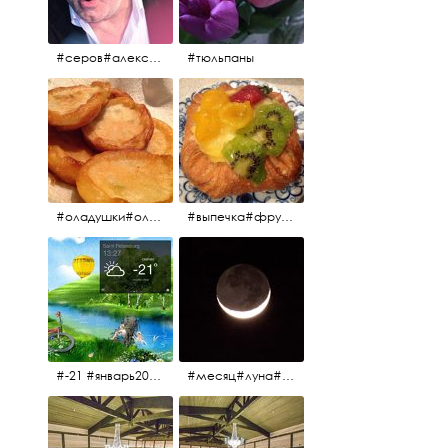
#серов#александрсеров#певец#народныйартист#эстрадныйпевец#композитор#тыменялюбишь#мадонна#ялюблютебядослёз
#тюльпаны
#оладушки#оладушкинакефире #оладушкисяблоками #кефир#яблоки С утра испёк, на кефире с яблоками.
#выпечка#фрукты#пекарня#зима
#-21 #январь2017 #зима2017 #санктпетербург2017
#месяц#луна#африканскаялуна#moon#moon🌙