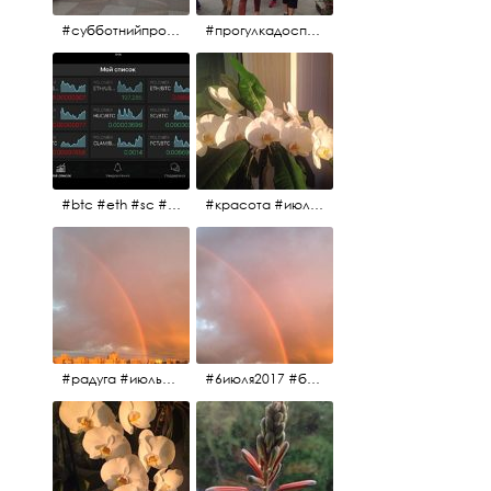
#субботнийпроменад #набережнаяканалагрибоедова #санктпетербург
#прогулкадоспасаиобратно #санктпетербург #15july2017 #субботнийпитерскийдень #субботнийпроменад #послеобеда
#btc #eth #sc #xrp #etc #maid #sys #naut #strat #pasc #dash #xmr #nxt #usdt #ltc#lsk #zec #str #rep #coin #markets #bitcoin
#красота #июльскоеутро
#радуга #июльскоеутро #радугавовсёнебо #6июля2017
#6июля2017 #белыеночи #питерскоеутро #джулаймонинг #июльскоеутро #радугавовсёнебо #радуга #дождик