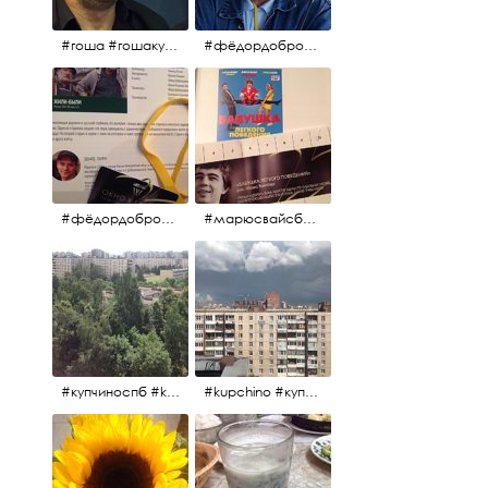
#гоша #гошакуценко #oknofestival
#фёдордобронравов #кино #хорошеекино #жилибыли
#фёдордобронравов #эдуардпарри #жилибыли #иринарозанова
#марюсвайсберг #александрревва #глюкоза #любовьвбольшомгороде #ххvфестивальроссийскогокино
#купчиноспб #kupchino
#kupchino #купчиноспб