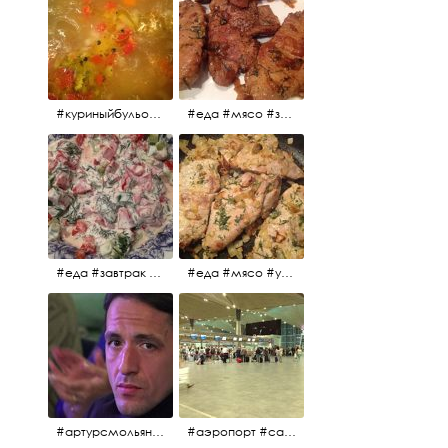
#куриныйбульон #лавровыйлист #помидоры #картофель #чеснок #лук #морковь #приправы #перецдушистый #курица #ужин #еда #сольповкусу #жёлтыйкарри #имбирь #кориандр #кокос #лимонныйсок #оливковоемасло #кумин #кайенскийперец
#еда #мясо #завтрак #источниквдохновения #люблюготовить
#еда #завтрак #витамины #помидоры #укроп #огурцы #сметана #салат
#еда #мясо #утро #завтрак #едакакисточниквдохновения
#артурсмольянинов @melnikovadsh #artursmolyaninov
#аэропорт #санктпетербург #пулково #мореморе #моремолнцепесок #дваночи