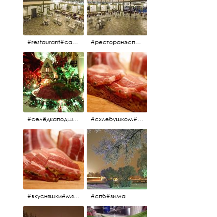
#restaurant#candidates #aspila #restaurantaspils ресторан#ресторанэспиля#эспланада#концертнаяэстрада
#ресторанэспиля#restaurantaspils#aspila#candidates#эспланада#концертнаяэстрада
#селёдкаподшубой#основноеблюдо#новыйгод#шампанское#праздник
#схлебушком#мясо
#вкусняшки#мясо
#спб#зима