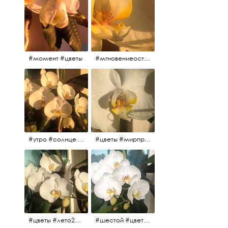
#момент #цветы
#мгновениеостановись #прекрасныймомент #жаждарасцвета
#утро #солнце #белыеночи2017 #санктпетербург #цветы #седьмойпошёл
#цветы #мирпрекрасен #пятьутра
#цветы #лето2017 #седьмойнаподходе #шестой #всегодевять
#шестой #цветыцветут #цветы #лето2017 #летнийснег