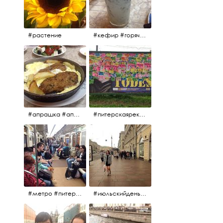
#растение
#кефир #горячийкефир #национальноеблюдо #лаваш #вкусно
#апрашка #апраксиндвор #кафенаапрашке #куринаякотлетанасковороде #сковородка #кафедлясвоих
#питерскаяреклама #todes #куколки #окраинапитера #фрунзенскийрайон
#метро #питерскоеметро #невскаялиния
#июльскийдень2017 #15july2017 #невский