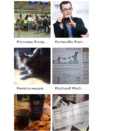
#пулково #море #песок #лето #морепесоксолнце #дваночи
#спасибо #sony #nikon #oknofestivsl @alex_kurov #aplgallery
#янасолнышкележу #янасолнышкогляжу #чихуахуа
#bchusdt #bch #usdt #sell #buy #exchange #markets #bitcoincash #cryptocurrency #pump