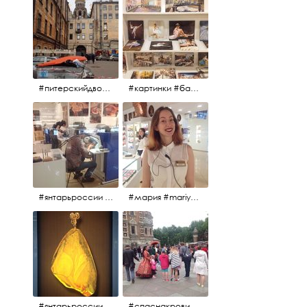
#питерскийдвор #спаснакрови #июльскийдень2017
#картинки #балетпитера #янтарьроссиии
#янтарьроссии #янтарь
#мария #mariya #янтарьроссии
#янтарьроссии
#спаснакрови #михайловскийсад