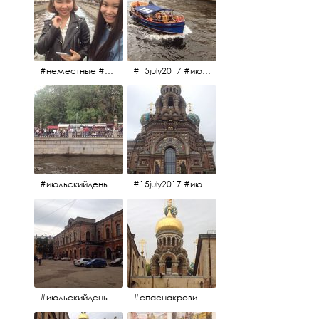
#неместные #июльскийдень2017
#15july2017 #июльскийдень2017 #катерок #bonfire
#июльскийдень2017 #15july2017
#15july2017 #июльскийдень2017 #спаснакрови
#июльскийдень2017 #15july2017
#спаснакрови #июльскийдень2017