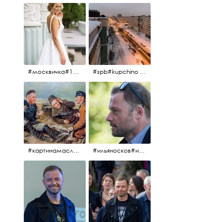
#москвичка#1990#вднх2016#июль2016#
#spb#kupchino #крышапотекла
#картинамаслом #картина #охотники#хорошеенастроение #aplgallery
#ильяносков#ильяносков2016#очеммолчатфранцузы #санктпетербург #кино#фильфильфильм @ilya_noskov_official