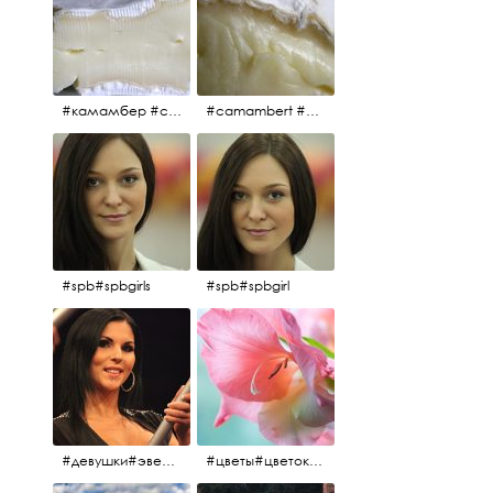
#камамбер #сыр #camambert
#camambert #сыр#камамбер
#spb#spbgirls
#spb#spbgirl
#девушки#эверласт#everlast#finland#southfinland#helsinki
#цветы#цветок#нежность