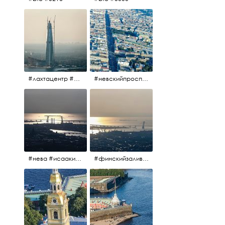
#лахтацентр #лахта #башнягазпром #газпром #башня #небоскрёбпитера #небоскрёб #финскийзалив #санктпетербург
#невскийпроспект #центргорода #санктпетербург #осень2017 #когдапаришьнадгородом
#нева #исаакий #исаакиевскийсобор #нева #васильевскийостров #адмиралтейскийрайон #финскийзалив #дворцовыймост #небонадпитером #осень2017
#финскийзалив #маркизовалужа #нева