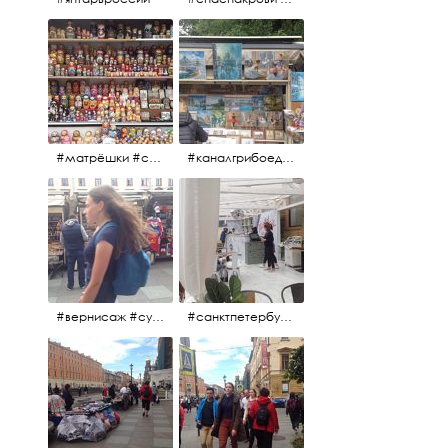
#матрёшки #сувениры #вернисаж
#каналгрибоедова #санктпетербург #вернисаж #
#вернисаж #сувениры #картины
#санктпетербург #летнеекафе