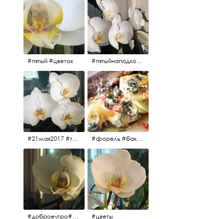
#пятый #цветок
#пятыйнаподходе# цветы #весна2017
#21мая2017 #трио #цветы
#форель #баклажаны #помидоры #завтрак
#доброеутро#май#солнце#цветы #майсолнцецветы
#цветы