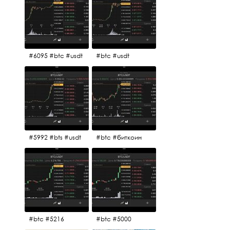
#6095 #btc #usdt
#btc #usdt
#5992 #bts #usdt
#btc #биткоин
#btc #5216
#btc #5000