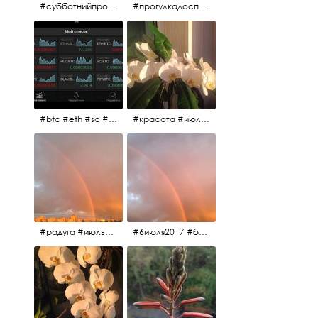
#субботнийпроменад #набережнаяканалагрибоедова #санктпетербург
#прогулкадоспасаиобратно #санктпетербург #15july2017 #субботнийпитерскийдень #субботнийпроменад #послеобеда
#btc #eth #sc #xrp #etc #maid #sys #naut #strat #pasc #dash #xmr #nxt #usdt #ltc#lsk #zec #str #rep #coin #markets #bitcoin
#красота #июльскоеутро
#радуга #июльскоеутро #радугавовсёнебо #6июля2017
#6июля2017 #белыеночи #питерскоеутро #джулаймонинг #июльскоеутро #радугавовсёнебо #радуга #дождик