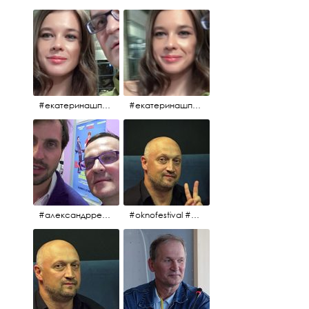
#екатеринашпица #шпица @ekaterinashpitsa
#екатеринашпица #шпица @ekaterinashpitsa
#александрревва #ревва #артурпирожков #бабушкалегкогоповедения @arthurpirozhkov
#oknofestival #gosha #гошакуценко