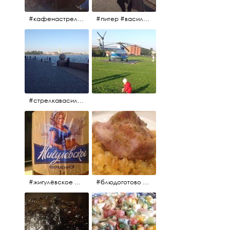
#кафенастрелкевасильевскогоострова #байкеры
#питер #васильевскийостров #байкеры #иностранцы
#стрелкавасильевскогоострова #нева #река
#жигулёвское #пиво #свежеепиво #beer #напиток
#блюдоготово #можнокушать #простолук #лук #индейкавфольге #мясоиндейки