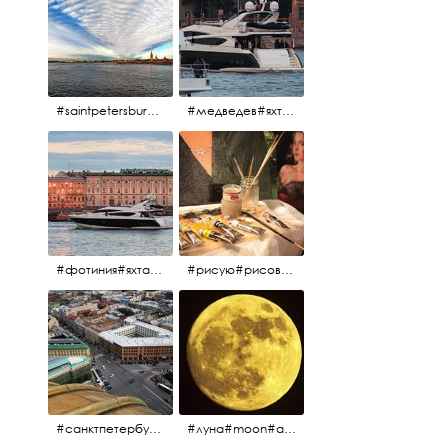
#saintpetersburg #санктпетербург#нева#троицкиймост#питерскоеутро#петропавловскаякрепость
#медведев#яхты#алыепаруса2023#белыеночи2013#санктпетербург #яхтафотиния#yacht#yachtphotinia
#фотиния#яхтафотиния#дмитриймедведев#медведев#яхта#алыепаруса2013#2013#алыепаруса #нева#санктпетербург #yachtphotinia#yacht
#рисую#рисовать#краскихолстмасло#картина#холст#кисточки#палитра#художник#портрет#aplgallery
#санктпетербург #исаакиевскийсобор #исакий
#луна#moon#апрельскаялуна#санктпетербург