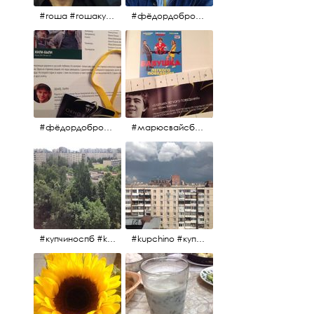
#гоша #гошакуценко #oknofestival
#фёдордобронравов #кино #хорошеекино #жилибыли
#фёдордобронравов #эдуардпарри #жилибыли #иринарозанова
#марюсвайсберг #александрревва #глюкоза #любовьвбольшомгороде #ххvфестивальроссийскогокино
#купчиноспб #kupchino
#kupchino #купчиноспб