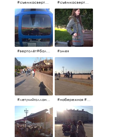
#съемкасвертолета #вертолёт #съёмкасвертолёта #петропавловскаякрепость #заячийостров #санктпетербург
#съёмкасвертолёта #питер #петропавловскаякрепость #нева #осень2017
#вертолёт#балтийскиеавиалинии #петропавловскаякрепость #заячийостров #полётынадпитером #полётынадгородом #полёты
#змея
#летучийголландец #набережнаяневы
#набережная #людигуляют #биржевоймост