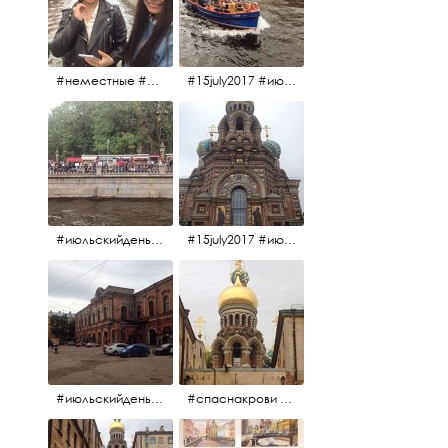
#неместные #июльскийдень2017
#15july2017 #июльскийдень2017 #катерок #bonfire
#июльскийдень2017 #15july2017
#15july2017 #июльскийдень2017 #спаснакрови
#июльскийдень2017 #15july2017
#спаснакрови #июльскийдень2017