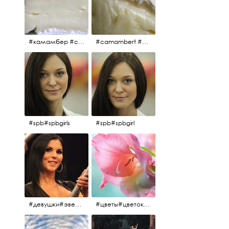
#камамбер #сыр #camambert
#camambert #сыр#камамбер
#spb#spbgirls
#spb#spbgirl
#девушки#эверласт#everlast#finland#southfinland#helsinki
#цветы#цветок#нежность