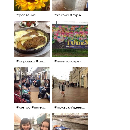
#растение
#кефир #горячийкефир #национальноеблюдо #лаваш #вкусно
#апрашка #апраксиндвор #кафенаапрашке #куринаякотлетанасковороде #сковородка #кафедлясвоих
#питерскаяреклама #todes #куколки #окраинапитера #фрунзенскийрайон
#метро #питерскоеметро #невскаялиния
#июльскийдень2017 #15july2017 #невский