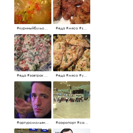
#куриныйбульон #лавровыйлист #помидоры #картофель #чеснок #лук #морковь #приправы #перецдушистый #курица #ужин #еда #сольповкусу #жёлтыйкарри #имбирь #кориандр #кокос #лимонныйсок #оливковоемасло #кумин #кайенскийперец
#еда #мясо #завтрак #источниквдохновения #люблюготовить
#еда #завтрак #витамины #помидоры #укроп #огурцы #сметана #салат
#еда #мясо #утро #завтрак #едакакисточниквдохновения
#артурсмольянинов @melnikovadsh #artursmolyaninov
#аэропорт #санктпетербург #пулково #мореморе #моремолнцепесок #дваночи