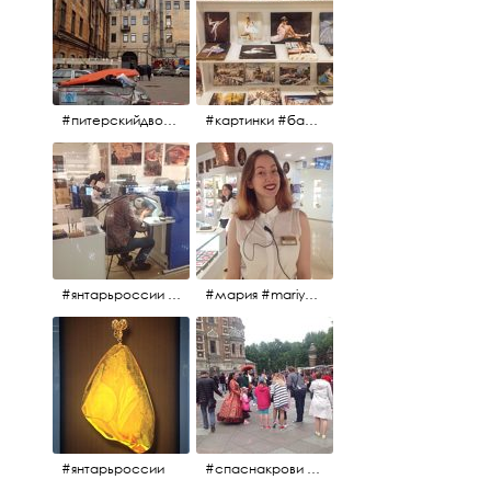
#питерскийдвор #спаснакрови #июльскийдень2017
#картинки #балетпитера #янтарьроссиии
#янтарьроссии #янтарь
#мария #mariya #янтарьроссии
#янтарьроссии
#спаснакрови #михайловскийсад