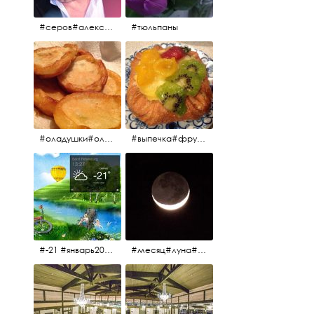
#серов#александрсеров#певец#народныйартист#эстрадныйпевец#композитор#тыменялюбишь#мадонна#ялюблютебядослёз
#тюльпаны
#оладушки#оладушкинакефире #оладушкисяблоками #кефир#яблоки С утра испёк, на кефире с яблоками.
#выпечка#фрукты#пекарня#зима
#-21 #январь2017 #зима2017 #санктпетербург2017
#месяц#луна#африканскаялуна#moon#moon🌙