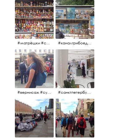
#матрёшки #сувениры #вернисаж
#каналгрибоедова #санктпетербург #вернисаж #
#вернисаж #сувениры #картины
#санктпетербург #летнеекафе