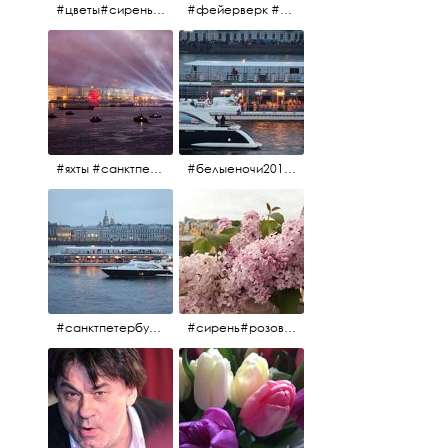
#цветы#сирень #розоваясирень #натюрморт #натюрмортсцветами #весна2012 #пробуждение
#фейерверк #салют #парусник #санктпетербург #белыеночи2012 #белыеночи #алыепаруса2012 #алыепаруса #нева
#яхты #санктпетербург #нева #белыеночи2012 #алыепаруса #алыепаруса2012#парусник#салют#фейерверк
#белыеночи2012 #белыеночи #2012 #нева #санктпетербург #яхты
#санктпетербург #нева#яхты#2012 #белыеночи#белыеночи2012
#сирень#розоваясирень#натюрморт#натюрмортсцветами#2012#весна2012