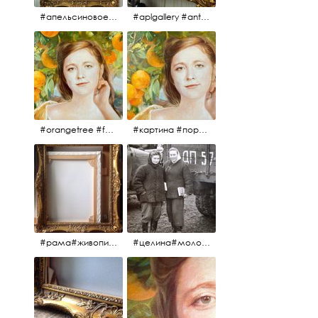
#апельсиновоедерево #плодородие #изобилие #картина #портрет #живопись #девушка #апельсиновоедерево #плодородие #рама #антикварнаярама #антиквариат #antiques #abundance #aplgallery #portrait #painting #frame #fertility #orangetree @aplgallery
#aplgallery #antiques #painting #portrait #frame #antiqueframe #abundance #fertility #orangetree #антиквариат#картина#фрагмент #живопись #улыбка #девушка #портрет #рама #антикварнаярама #изобилие #плодородие #апельсиновоедерево
#orangetree #fertility #abundance #portrait #painting #живопись #портрет #картина #девушка #улыбка #aplgallery
#картина #портрет #живопись #апельсиновоедерево # девушка #улыбка #изобилие #плодородие #painting #portrait #abundance #fertility #orangetree #aplgallery
#рама#живопись#антиквариат#спб#aplgallery
#целина#молодёжьнацелине#комсомолки#50тыегода #50тые#СССР