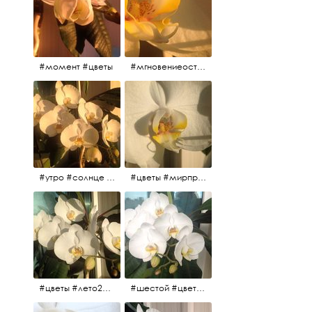
#момент #цветы
#мгновениеостановись #прекрасныймомент #жаждарасцвета
#утро #солнце #белыеночи2017 #санктпетербург #цветы #седьмойпошёл
#цветы #мирпрекрасен #пятьутра
#цветы #лето2017 #седьмойнаподходе #шестой #всегодевять
#шестой #цветыцветут #цветы #лето2017 #летнийснег