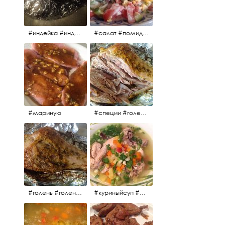
#индейка #индейкавфольге #еда #мясоиндейки 🚀
#салат #помидоры #яйцо #огурцы #зелень #кинза #петрушка #укроп #сметана #соль #витамины
#мариную
#специи #голень #голеньиндейки #индейка #мясо #еда #завтрак #голеньиндейкивфольге
#голень #голеньиндейки #голеньиндейкивфольге #индейка #завтрак #еда #мясо
#куриныйсуп #еда #ужин #можнокушать