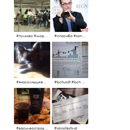
#пулково #море #песок #лето #морепесоксолнце #дваночи
#спасибо #sony #nikon #oknofestivsl @alex_kurov #aplgallery
#янасолнышкележу #янасолнышкогляжу #чихуахуа
#bchusdt #bch #usdt #sell #buy #exchange #markets #bitcoincash #cryptocurrency #pump
#василеостровское #синяяборода #пиво #пивовобла #вобла #рыба
#oknofestival