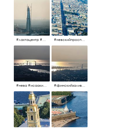
#лахтацентр #лахта #башнягазпром #газпром #башня #небоскрёбпитера #небоскрёб #финскийзалив #санктпетербург
#невскийпроспект #центргорода #санктпетербург #осень2017 #когдапаришьнадгородом
#нева #исаакий #исаакиевскийсобор #нева #васильевскийостров #адмиралтейскийрайон #финскийзалив #дворцовыймост #небонадпитером #осень2017
#финскийзалив #маркизовалужа #нева