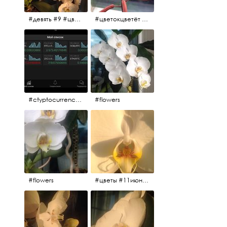
#девять #9 #цветы
#цветокцветёт #flowers
#ctyptocurrency #btc #eth
#flowers
#flowers
#цветы #11июня2017 #5утра #белыеночи