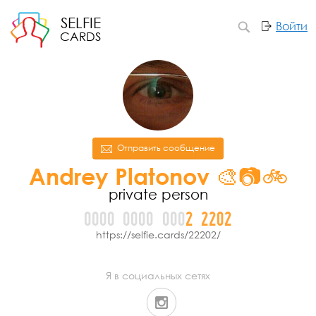
SELFIE
Войти
CARDS
Отправить сообщение
Andrey Platonov 🎨📷🚲
private person
0000
0000
000
2
2
2
0
2
https://selfie.cards/22202/
Я в социальных сетях