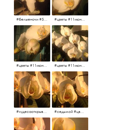
#белыеночи #5утра #11июня2017 #цветы
#цветы #11июня2017 #5утра #белыеночи
#цветы #11июня2017
#цветы #11июня2017
#чудесаоткрываются #красота #чудоприроды #нежность #цветы #прекрасное
#седьмой #цветы #жизньналоджии