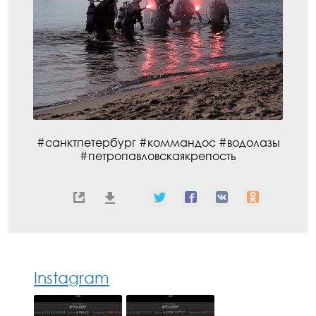
#санктпетербург #коммандос #водолазы
#петропавловскаякрепость
Instagram