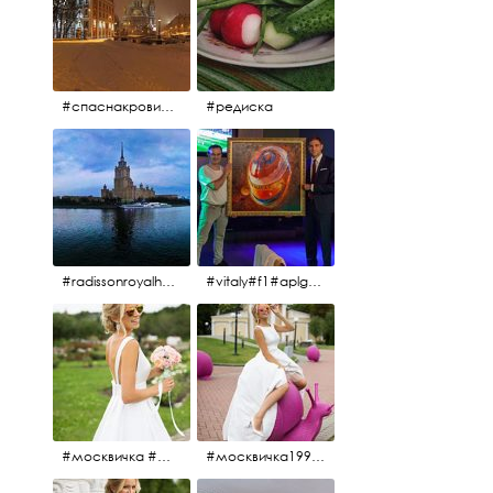
#спаснакрови#зима#спб
#редиска
#radissonroyalhotel #рэдиссонройал#рэдиссонройалмосква #рекамосква#москва#гостиницаукраина#украина#hotel#отель#moscow @radissonroyalmoscow
#vitaly#f1#aplgallery#formula1
#москвичка #москвичка1990#вднх2016 #июль2016 #1990
#москвичка1990@#июль2016 #вднх2016 #1990