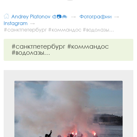
Andrey Platonov 🎨📷🚲
Фотографии
Instagram
#санктпетербург #коммандос #водолазы…
#санктпетербург #коммандос
#водолазы…