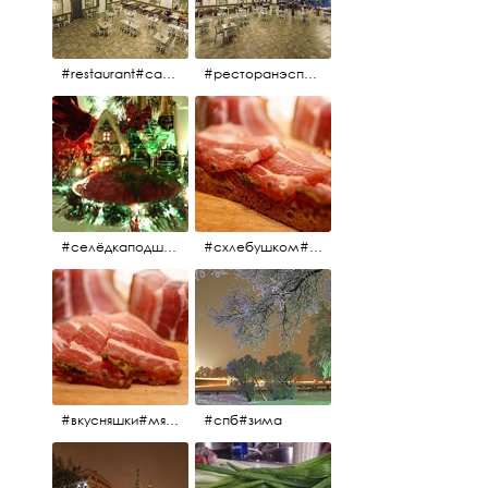
#restaurant#candidates #aspila #restaurantaspils ресторан#ресторанэспиля#эспланада#концертнаяэстрада
#ресторанэспиля#restaurantaspils#aspila#candidates#эспланада#концертнаяэстрада
#селёдкаподшубой#основноеблюдо#новыйгод#шампанское#праздник
#схлебушком#мясо
#вкусняшки#мясо
#спб#зима