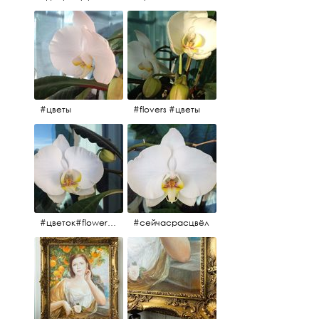
#цветы
#flovers #цветы
#цветок#flowers #💜🌸
#сейчасрасцвёл