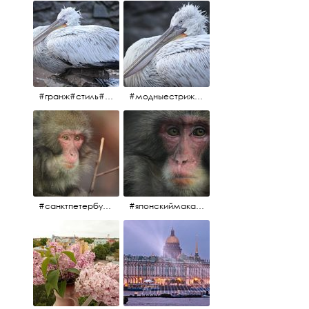
#гранж#стиль#тренд#тренд2017 #модныестрижки#санктпетербург #пеликан #птицы#причёски
#модныестрижки#стильныестрижки#причёски#зоопарк #пеликан#санктпетербург #причёскиподуше
#санктпетербург #macacafuscata #macaca #ленинградскийзоопарк #снежнаяобезьяна #японскиймакак #макака #зоопарк
#японскиймакак#снежнаяобезьяна#приматы#макака#зоопарк#животные#ленинградскийзоопарк#macaca#macacafuscata#санктпетербург