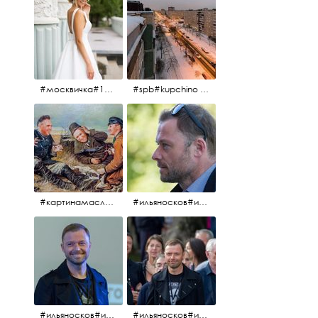
#москвичка#1990#вднх2016#июль2016#
#spb#kupchino #крышапотекла
#картинамаслом #картина #охотники#хорошеенастроение #aplgallery
#ильяносков#ильяносков2016#очеммолчатфранцузы #санктпетербург #кино#фильфильфильм @ilya_noskov_official
#ильяносков#ильяносков_главныйгерой #санктпетербург #ленфильм# @ilya_noskov_official #контрибуция#очеммолчатфранцузы#эдуардпичугин
#ильяносков#ильяносков_главныйгерой @ilya_noskov_official #очеммолчатфранцузы#очёммолчатфранцузы