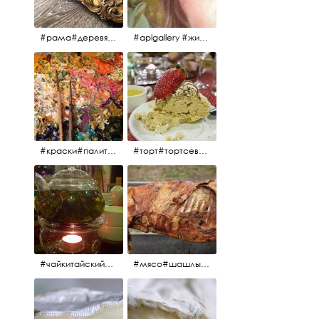
#рама#деревяннаярама#антиквариат#живопись#aplgallery
#aplgallery #живопись #портрет
#краски#палитра#картина#живопись#aplgallery
#торт#тортсевер#север#severspb#северметрополь#безе#безесклубникой#тортвоздушный#тортсбезе#cake#meringuecake#meringuecakewithstrawberries @sever_metropol
#чайкитайский#чай#tea#teachinese @chinacook.ru
#мясо#шашлык#шашлыкмашлык #пальчикиоближешь