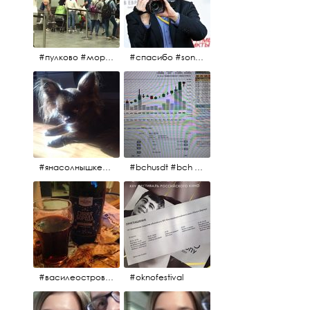
#пулково #море #песок #лето #морепесоксолнце #дваночи
#спасибо #sony #nikon #oknofestivsl @alex_kurov #aplgallery
#янасолнышкележу #янасолнышкогляжу #чихуахуа
#bchusdt #bch #usdt #sell #buy #exchange #markets #bitcoincash #cryptocurrency #pump
#василеостровское #синяяборода #пиво #пивовобла #вобла #рыба
#oknofestival