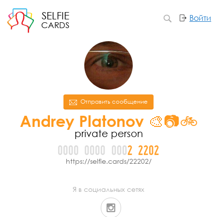
SELFIE
Войти
CARDS
Отправить сообщение
Andrey Platonov 🎨📷🚲
private person
0000
0000
000
2
2
2
0
2
https://selfie.cards/22202/
Я в социальных сетях