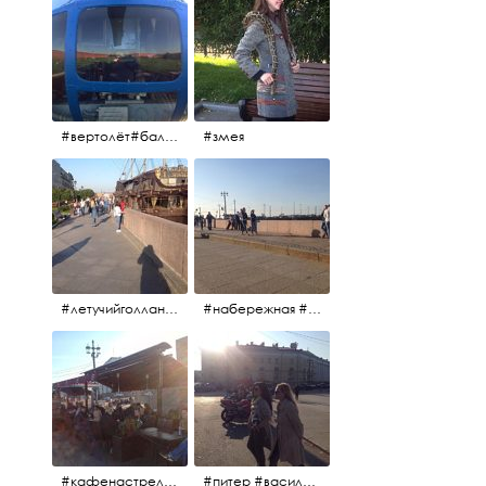
#вертолёт#балтийскиеавиалинии #петропавловскаякрепость #заячийостров #полётынадпитером #полётынадгородом #полёты
#змея
#летучийголландец #набережнаяневы
#набережная #людигуляют #биржевоймост
#кафенастрелкевасильевскогоострова #байкеры
#питер #васильевскийостров #байкеры #иностранцы