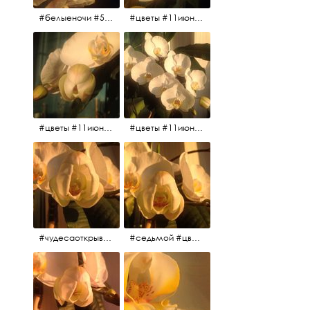
#белыеночи #5утра #11июня2017 #цветы
#цветы #11июня2017 #5утра #белыеночи
#цветы #11июня2017
#цветы #11июня2017
#чудесаоткрываются #красота #чудоприроды #нежность #цветы #прекрасное
#седьмой #цветы #жизньналоджии