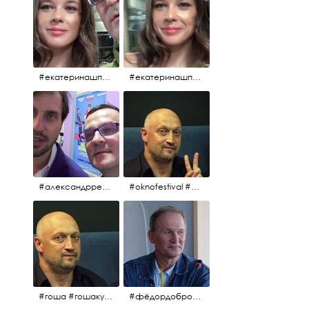
#екатеринашпица #шпица @ekaterinashpitsa
#екатеринашпица #шпица @ekaterinashpitsa
#александрревва #ревва #артурпирожков #бабушкалегкогоповедения @arthurpirozhkov
#oknofestival #gosha #гошакуценко
#гоша #гошакуценко #oknofestival
#фёдордобронравов #кино #хорошеекино #жилибыли