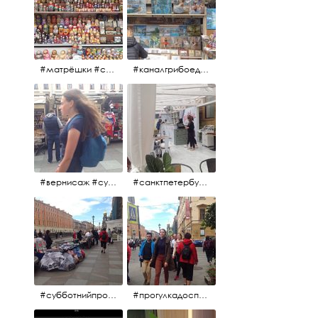
#матрёшки #сувениры #вернисаж
#каналгрибоедова #санктпетербург #вернисаж #
#вернисаж #сувениры #картины
#санктпетербург #летнеекафе
#субботнийпроменад #набережнаяканалагрибоедова #санктпетербург
#прогулкадоспасаиобратно #санктпетербург #15july2017 #субботнийпитерскийдень #субботнийпроменад #послеобеда