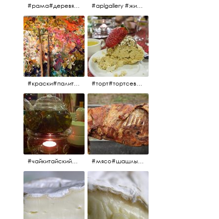
#рама#деревяннаярама#антиквариат#живопись#aplgallery
#aplgallery #живопись #портрет
#краски#палитра#картина#живопись#aplgallery
#торт#тортсевер#север#severspb#северметрополь#безе#безесклубникой#тортвоздушный#тортсбезе#cake#meringuecake#meringuecakewithstrawberries @sever_metropol
#чайкитайский#чай#tea#teachinese @chinacook.ru
#мясо#шашлык#шашлыкмашлык #пальчикиоближешь