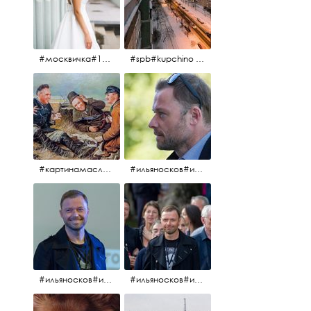
#москвичка#1990#вднх2016#июль2016#
#spb#kupchino #крышапотекла
#картинамаслом #картина #охотники#хорошеенастроение #aplgallery
#ильяносков#ильяносков2016#очеммолчатфранцузы #санктпетербург #кино#фильфильфильм @ilya_noskov_official
#ильяносков#ильяносков_главныйгерой #санктпетербург #ленфильм# @ilya_noskov_official #контрибуция#очеммолчатфранцузы#эдуардпичугин
#ильяносков#ильяносков_главныйгерой @ilya_noskov_official #очеммолчатфранцузы#очёммолчатфранцузы