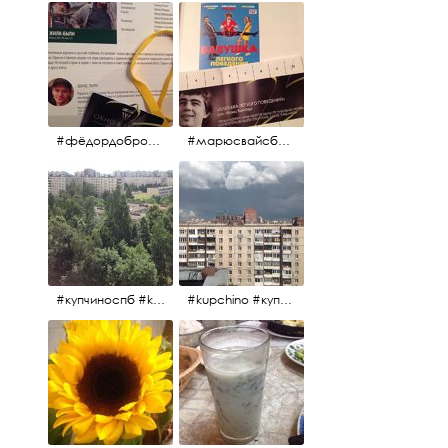
#фёдордобронравов #эдуардпарри #жилибыли #иринарозанова
#марюсвайсберг #александрревва #глюкоза #любовьвбольшомгороде #ххvфестивальроссийскогокино
#купчиноспб #kupchino
#kupchino #купчиноспб