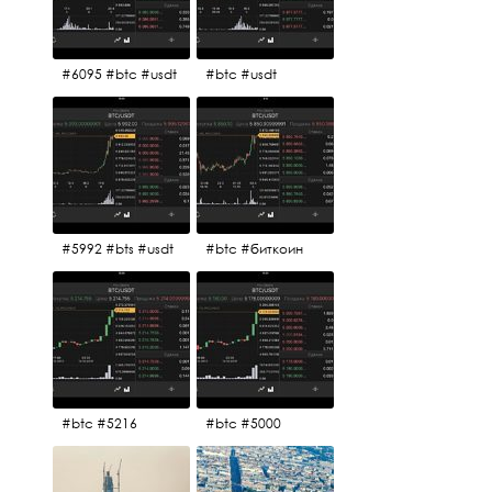
#6095 #btc #usdt
#btc #usdt
#5992 #bts #usdt
#btc #биткоин
#btc #5216
#btc #5000