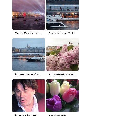
#яхты #санктпетербург #нева #белыеночи2012 #алыепаруса #алыепаруса2012#парусник#салют#фейерверк
#белыеночи2012 #белыеночи #2012 #нева #санктпетербург #яхты
#санктпетербург #нева#яхты#2012 #белыеночи#белыеночи2012
#сирень#розоваясирень#натюрморт#натюрмортсцветами#2012#весна2012
#серов#александрсеров#певец#народныйартист#эстрадныйпевец#композитор#тыменялюбишь#мадонна#ялюблютебядослёз
#тюльпаны