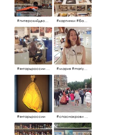
#питерскийдвор #спаснакрови #июльскийдень2017
#картинки #балетпитера #янтарьроссиии
#янтарьроссии #янтарь
#мария #mariya #янтарьроссии
#янтарьроссии
#спаснакрови #михайловскийсад