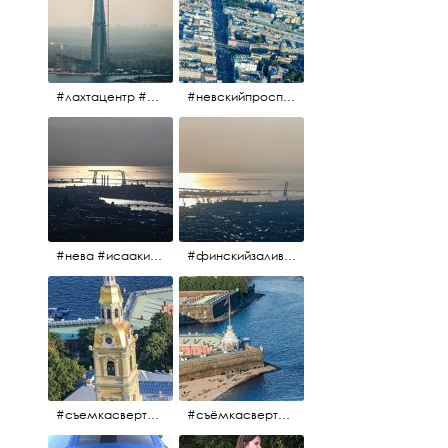
#лахтацентр #лахта #башнягазпром #газпром #башня #небоскрёбпитера #небоскрёб #финскийзалив #санктпетербург
#невскийпроспект #центргорода #санктпетербург #осень2017 #когдапаришьнадгородом
#нева #исаакий #исаакиевскийсобор #нева #васильевскийостров #адмиралтейскийрайон #финскийзалив #дворцовыймост #небонадпитером #осень2017
#финскийзалив #маркизовалужа #нева
#съемкасвертолета #вертолёт #съёмкасвертолёта #петропавловскаякрепость #заячийостров #санктпетербург
#съёмкасвертолёта #питер #петропавловскаякрепость #нева #осень2017