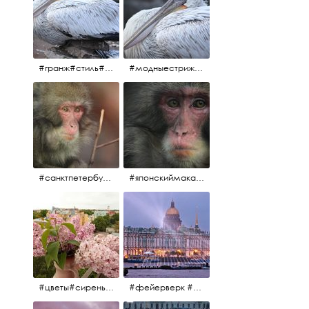
#гранж#стиль#тренд#тренд2017 #модныестрижки#санктпетербург #пеликан #птицы#причёски
#модныестрижки#стильныестрижки#причёски#зоопарк #пеликан#санктпетербург #причёскиподуше
#санктпетербург #macacafuscata #macaca #ленинградскийзоопарк #снежнаяобезьяна #японскиймакак #макака #зоопарк
#японскиймакак#снежнаяобезьяна#приматы#макака#зоопарк#животные#ленинградскийзоопарк#macaca#macacafuscata#санктпетербург
#цветы#сирень #розоваясирень #натюрморт #натюрмортсцветами #весна2012 #пробуждение
#фейерверк #салют #парусник #санктпетербург #белыеночи2012 #белыеночи #алыепаруса2012 #алыепаруса #нева