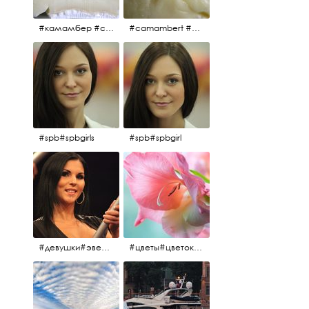
#камамбер #сыр #camambert
#camambert #сыр#камамбер
#spb#spbgirls
#spb#spbgirl
#девушки#эверласт#everlast#finland#southfinland#helsinki
#цветы#цветок#нежность