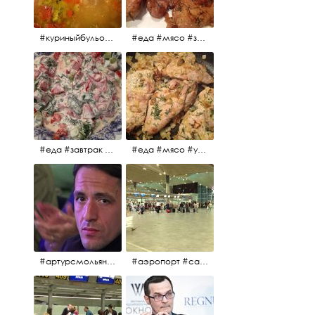
#куриныйбульон #лавровыйлист #помидоры #картофель #чеснок #лук #морковь #приправы #перецдушистый #курица #ужин #еда #сольповкусу #жёлтыйкарри #имбирь #кориандр #кокос #лимонныйсок #оливковоемасло #кумин #кайенскийперец
#еда #мясо #завтрак #источниквдохновения #люблюготовить
#еда #завтрак #витамины #помидоры #укроп #огурцы #сметана #салат
#еда #мясо #утро #завтрак #едакакисточниквдохновения
#артурсмольянинов @melnikovadsh #artursmolyaninov
#аэропорт #санктпетербург #пулково #мореморе #моремолнцепесок #дваночи