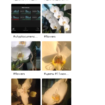
#ctyptocurrency #btc #eth
#flowers
#flowers
#цветы #11июня2017 #5утра #белыеночи