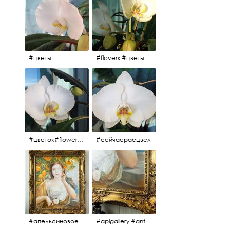
#цветы
#flovers #цветы
#цветок#flowers #💜🌸
#сейчасрасцвёл
#апельсиновоедерево #плодородие #изобилие #картина #портрет #живопись #девушка #апельсиновоедерево #плодородие #рама #антикварнаярама #антиквариат #antiques #abundance #aplgallery #portrait #painting #frame #fertility #orangetree @aplgallery
#aplgallery #antiques #painting #portrait #frame #antiqueframe #abundance #fertility #orangetree #антиквариат#картина#фрагмент #живопись #улыбка #девушка #портрет #рама #антикварнаярама #изобилие #плодородие #апельсиновоедерево