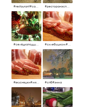
#restaurant#candidates #aspila #restaurantaspils ресторан#ресторанэспиля#эспланада#концертнаяэстрада
#ресторанэспиля#restaurantaspils#aspila#candidates#эспланада#концертнаяэстрада
#селёдкаподшубой#основноеблюдо#новыйгод#шампанское#праздник
#схлебушком#мясо
#вкусняшки#мясо
#спб#зима