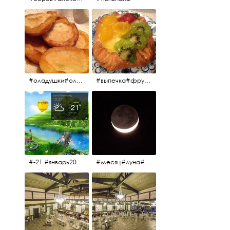
#оладушки#оладушкинакефире #оладушкисяблоками #кефир#яблоки С утра испёк, на кефире с яблоками.
#выпечка#фрукты#пекарня#зима
#-21 #январь2017 #зима2017 #санктпетербург2017
#месяц#луна#африканскаялуна#moon#moon🌙