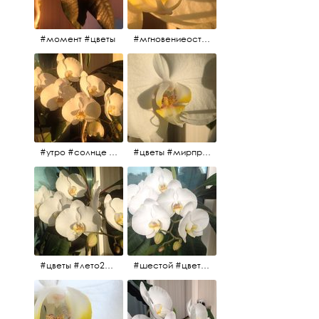
#момент #цветы
#мгновениеостановись #прекрасныймомент #жаждарасцвета
#утро #солнце #белыеночи2017 #санктпетербург #цветы #седьмойпошёл
#цветы #мирпрекрасен #пятьутра
#цветы #лето2017 #седьмойнаподходе #шестой #всегодевять
#шестой #цветыцветут #цветы #лето2017 #летнийснег