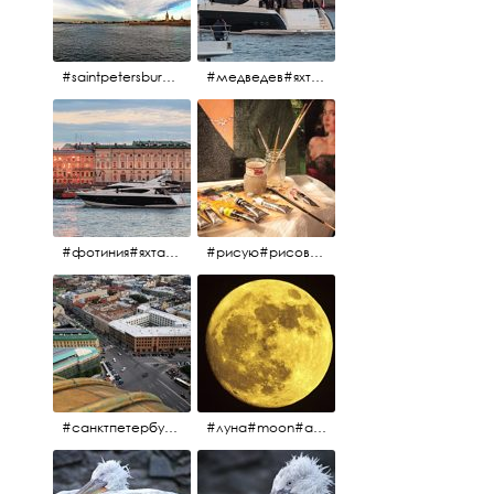
#saintpetersburg #санктпетербург#нева#троицкиймост#питерскоеутро#петропавловскаякрепость
#медведев#яхты#алыепаруса2023#белыеночи2013#санктпетербург #яхтафотиния#yacht#yachtphotinia
#фотиния#яхтафотиния#дмитриймедведев#медведев#яхта#алыепаруса2013#2013#алыепаруса #нева#санктпетербург #yachtphotinia#yacht
#рисую#рисовать#краскихолстмасло#картина#холст#кисточки#палитра#художник#портрет#aplgallery
#санктпетербург #исаакиевскийсобор #исакий
#луна#moon#апрельскаялуна#санктпетербург