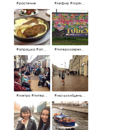
#растение
#кефир #горячийкефир #национальноеблюдо #лаваш #вкусно
#апрашка #апраксиндвор #кафенаапрашке #куринаякотлетанасковороде #сковородка #кафедлясвоих
#питерскаяреклама #todes #куколки #окраинапитера #фрунзенскийрайон
#метро #питерскоеметро #невскаялиния
#июльскийдень2017 #15july2017 #невский