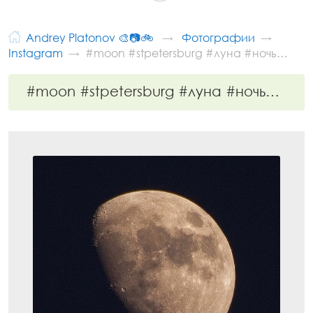
Andrey Platonov 🎨📷🚲
Фотографии
Instagram
#moon #stpetersburg #луна #ночь…
#moon #stpetersburg #луна #ночь…