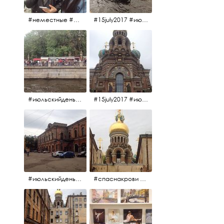
#неместные #июльскийдень2017
#15july2017 #июльскийдень2017 #катерок #bonfire
#июльскийдень2017 #15july2017
#15july2017 #июльскийдень2017 #спаснакрови
#июльскийдень2017 #15july2017
#спаснакрови #июльскийдень2017