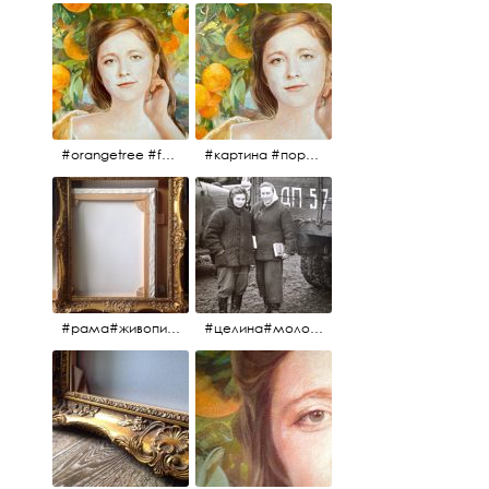
#orangetree #fertility #abundance #portrait #painting #живопись #портрет #картина #девушка #улыбка #aplgallery
#картина #портрет #живопись #апельсиновоедерево # девушка #улыбка #изобилие #плодородие #painting #portrait #abundance #fertility #orangetree #aplgallery
#рама#живопись#антиквариат#спб#aplgallery
#целина#молодёжьнацелине#комсомолки#50тыегода #50тые#СССР