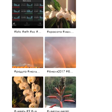
#btc #eth #sc #xrp #etc #maid #sys #naut #strat #pasc #dash #xmr #nxt #usdt #ltc#lsk #zec #str #rep #coin #markets #bitcoin
#красота #июльскоеутро
#радуга #июльскоеутро #радугавовсёнебо #6июля2017
#6июля2017 #белыеночи #питерскоеутро #джулаймонинг #июльскоеутро #радугавовсёнебо #радуга #дождик
#девять #9 #цветы
#цветокцветёт #flowers