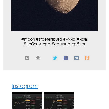
#moon #stpetersburg #луна #ночь
#небопитера #санктпетербург
Instagram