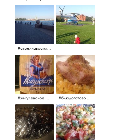
#стрелкавасильевскогоострова #нева #река
#жигулёвское #пиво #свежеепиво #beer #напиток
#блюдоготово #можнокушать #простолук #лук #индейкавфольге #мясоиндейки