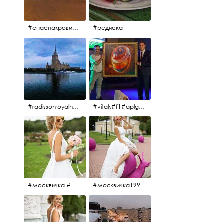
#спаснакрови#зима#спб
#редиска
#radissonroyalhotel #рэдиссонройал#рэдиссонройалмосква #рекамосква#москва#гостиницаукраина#украина#hotel#отель#moscow @radissonroyalmoscow
#vitaly#f1#aplgallery#formula1
#москвичка #москвичка1990#вднх2016 #июль2016 #1990
#москвичка1990@#июль2016 #вднх2016 #1990