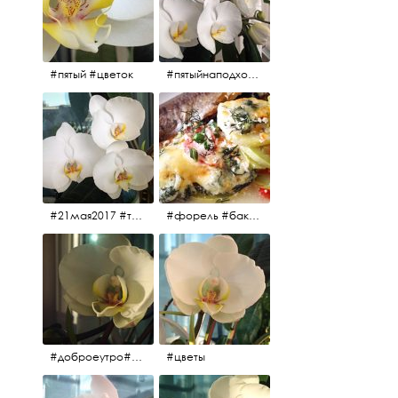
#пятый #цветок
#пятыйнаподходе# цветы #весна2017
#21мая2017 #трио #цветы
#форель #баклажаны #помидоры #завтрак
#доброеутро#май#солнце#цветы #майсолнцецветы
#цветы