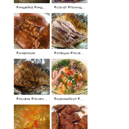
#индейка #индейкавфольге #еда #мясоиндейки 🚀
#салат #помидоры #яйцо #огурцы #зелень #кинза #петрушка #укроп #сметана #соль #витамины
#мариную
#специи #голень #голеньиндейки #индейка #мясо #еда #завтрак #голеньиндейкивфольге
#голень #голеньиндейки #голеньиндейкивфольге #индейка #завтрак #еда #мясо
#куриныйсуп #еда #ужин #можнокушать