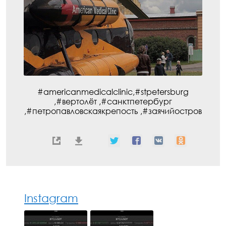
#americanmedicalclinic,#stpetersburg
,#вертолёт ,#санктпетербург
,#петропавловскаякрепость ,#заячийостров
Instagram