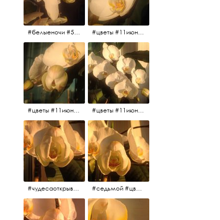
#белыеночи #5утра #11июня2017 #цветы
#цветы #11июня2017 #5утра #белыеночи
#цветы #11июня2017
#цветы #11июня2017
#чудесаоткрываются #красота #чудоприроды #нежность #цветы #прекрасное
#седьмой #цветы #жизньналоджии