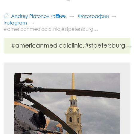
Andrey Platonov 🎨📷🚲
Фотографии
Instagram
#americanmedicalclinic,#stpetersburg…
#americanmedicalclinic,#stpetersburg…