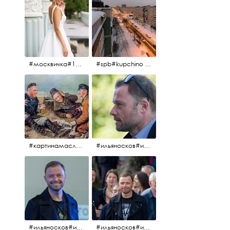
#москвичка#1990#вднх2016#июль2016#
#spb#kupchino #крышапотекла
#картинамаслом #картина #охотники#хорошеенастроение #aplgallery
#ильяносков#ильяносков2016#очеммолчатфранцузы #санктпетербург #кино#фильфильфильм @ilya_noskov_official
#ильяносков#ильяносков_главныйгерой #санктпетербург #ленфильм# @ilya_noskov_official #контрибуция#очеммолчатфранцузы#эдуардпичугин
#ильяносков#ильяносков_главныйгерой @ilya_noskov_official #очеммолчатфранцузы#очёммолчатфранцузы