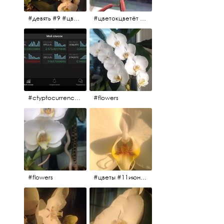
#девять #9 #цветы
#цветокцветёт #flowers
#ctyptocurrency #btc #eth
#flowers
#flowers
#цветы #11июня2017 #5утра #белыеночи