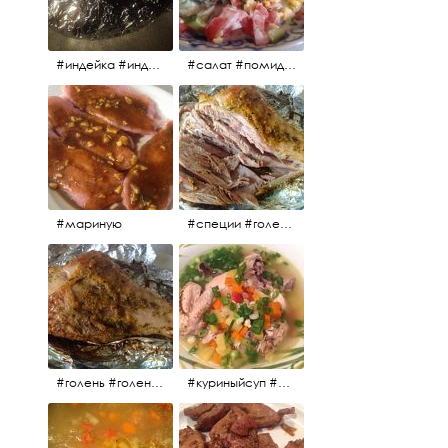
#индейка #индейкавфольге #еда #мясоиндейки 🚀
#салат #помидоры #яйцо #огурцы #зелень #кинза #петрушка #укроп #сметана #соль #витамины
#мариную
#специи #голень #голеньиндейки #индейка #мясо #еда #завтрак #голеньиндейкивфольге
#голень #голеньиндейки #голеньиндейкивфольге #индейка #завтрак #еда #мясо
#куриныйсуп #еда #ужин #можнокушать