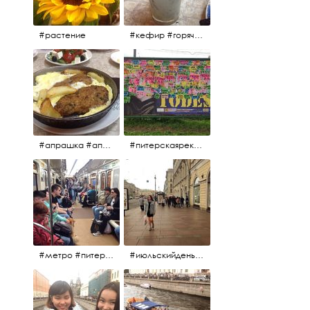
#растение
#кефир #горячийкефир #национальноеблюдо #лаваш #вкусно
#апрашка #апраксиндвор #кафенаапрашке #куринаякотлетанасковороде #сковородка #кафедлясвоих
#питерскаяреклама #todes #куколки #окраинапитера #фрунзенскийрайон
#метро #питерскоеметро #невскаялиния
#июльскийдень2017 #15july2017 #невский