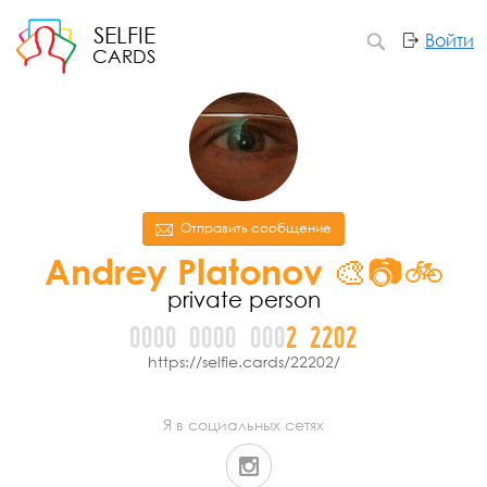
SELFIE
Войти
CARDS
Отправить сообщение
Andrey Platonov 🎨📷🚲
private person
0000
0000
000
2
2
2
0
2
https://selfie.cards/22202/
Я в социальных сетях