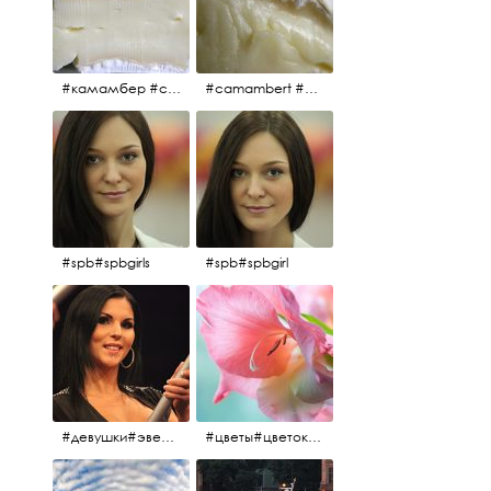
#камамбер #сыр #camambert
#camambert #сыр#камамбер
#spb#spbgirls
#spb#spbgirl
#девушки#эверласт#everlast#finland#southfinland#helsinki
#цветы#цветок#нежность