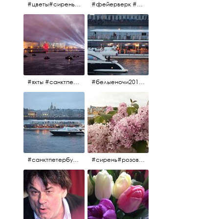
#цветы#сирень #розоваясирень #натюрморт #натюрмортсцветами #весна2012 #пробуждение
#фейерверк #салют #парусник #санктпетербург #белыеночи2012 #белыеночи #алыепаруса2012 #алыепаруса #нева
#яхты #санктпетербург #нева #белыеночи2012 #алыепаруса #алыепаруса2012#парусник#салют#фейерверк
#белыеночи2012 #белыеночи #2012 #нева #санктпетербург #яхты
#санктпетербург #нева#яхты#2012 #белыеночи#белыеночи2012
#сирень#розоваясирень#натюрморт#натюрмортсцветами#2012#весна2012