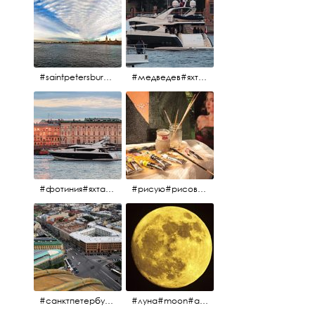
#saintpetersburg #санктпетербург#нева#троицкиймост#питерскоеутро#петропавловскаякрепость
#медведев#яхты#алыепаруса2023#белыеночи2013#санктпетербург #яхтафотиния#yacht#yachtphotinia
#фотиния#яхтафотиния#дмитриймедведев#медведев#яхта#алыепаруса2013#2013#алыепаруса #нева#санктпетербург #yachtphotinia#yacht
#рисую#рисовать#краскихолстмасло#картина#холст#кисточки#палитра#художник#портрет#aplgallery
#санктпетербург #исаакиевскийсобор #исакий
#луна#moon#апрельскаялуна#санктпетербург