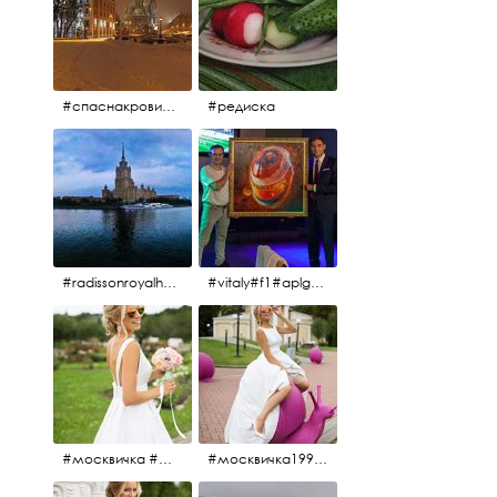
#спаснакрови#зима#спб
#редиска
#radissonroyalhotel #рэдиссонройал#рэдиссонройалмосква #рекамосква#москва#гостиницаукраина#украина#hotel#отель#moscow @radissonroyalmoscow
#vitaly#f1#aplgallery#formula1
#москвичка #москвичка1990#вднх2016 #июль2016 #1990
#москвичка1990@#июль2016 #вднх2016 #1990