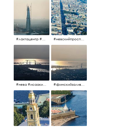
#лахтацентр #лахта #башнягазпром #газпром #башня #небоскрёбпитера #небоскрёб #финскийзалив #санктпетербург
#невскийпроспект #центргорода #санктпетербург #осень2017 #когдапаришьнадгородом
#нева #исаакий #исаакиевскийсобор #нева #васильевскийостров #адмиралтейскийрайон #финскийзалив #дворцовыймост #небонадпитером #осень2017
#финскийзалив #маркизовалужа #нева