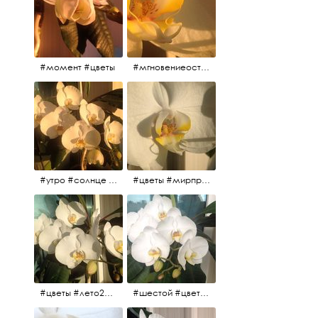
#момент #цветы
#мгновениеостановись #прекрасныймомент #жаждарасцвета
#утро #солнце #белыеночи2017 #санктпетербург #цветы #седьмойпошёл
#цветы #мирпрекрасен #пятьутра
#цветы #лето2017 #седьмойнаподходе #шестой #всегодевять
#шестой #цветыцветут #цветы #лето2017 #летнийснег