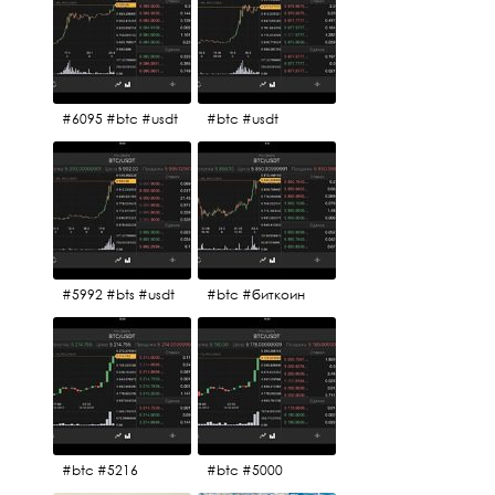
#6095 #btc #usdt
#btc #usdt
#5992 #bts #usdt
#btc #биткоин
#btc #5216
#btc #5000