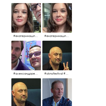
#екатеринашпица #шпица @ekaterinashpitsa
#екатеринашпица #шпица @ekaterinashpitsa
#александрревва #ревва #артурпирожков #бабушкалегкогоповедения @arthurpirozhkov
#oknofestival #gosha #гошакуценко