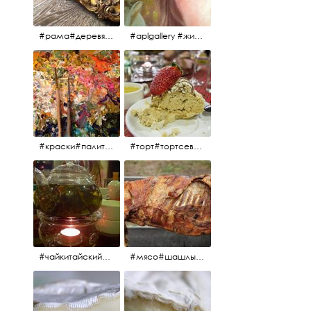
#рама#деревяннаярама#антиквариат#живопись#aplgallery
#aplgallery #живопись #портрет
#краски#палитра#картина#живопись#aplgallery
#торт#тортсевер#север#severspb#северметрополь#безе#безесклубникой#тортвоздушный#тортсбезе#cake#meringuecake#meringuecakewithstrawberries @sever_metropol
#чайкитайский#чай#tea#teachinese @chinacook.ru
#мясо#шашлык#шашлыкмашлык #пальчикиоближешь