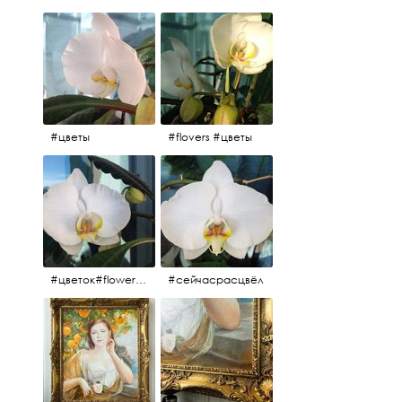
#цветы
#flovers #цветы
#цветок#flowers #💜🌸
#сейчасрасцвёл