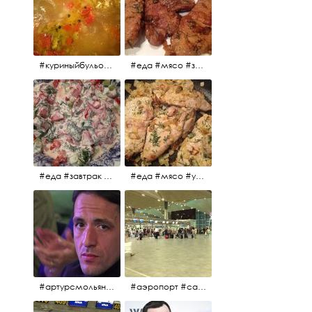
#куриныйбульон #лавровыйлист #помидоры #картофель #чеснок #лук #морковь #приправы #перецдушистый #курица #ужин #еда #сольповкусу #жёлтыйкарри #имбирь #кориандр #кокос #лимонныйсок #оливковоемасло #кумин #кайенскийперец
#еда #мясо #завтрак #источниквдохновения #люблюготовить
#еда #завтрак #витамины #помидоры #укроп #огурцы #сметана #салат
#еда #мясо #утро #завтрак #едакакисточниквдохновения
#артурсмольянинов @melnikovadsh #artursmolyaninov
#аэропорт #санктпетербург #пулково #мореморе #моремолнцепесок #дваночи