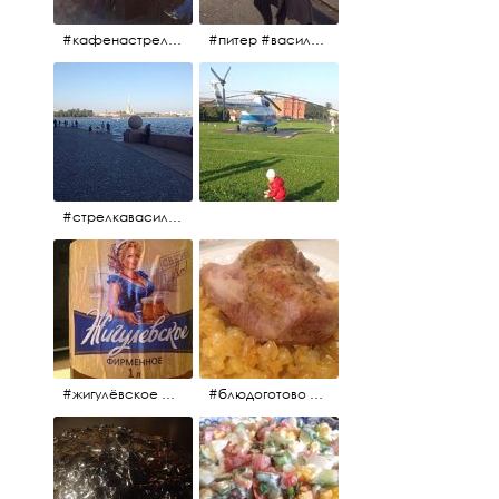
#кафенастрелкевасильевскогоострова #байкеры
#питер #васильевскийостров #байкеры #иностранцы
#стрелкавасильевскогоострова #нева #река
#жигулёвское #пиво #свежеепиво #beer #напиток
#блюдоготово #можнокушать #простолук #лук #индейкавфольге #мясоиндейки