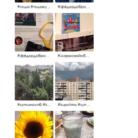
#гоша #гошакуценко #oknofestival
#фёдордобронравов #кино #хорошеекино #жилибыли
#фёдордобронравов #эдуардпарри #жилибыли #иринарозанова
#марюсвайсберг #александрревва #глюкоза #любовьвбольшомгороде #ххvфестивальроссийскогокино
#купчиноспб #kupchino
#kupchino #купчиноспб