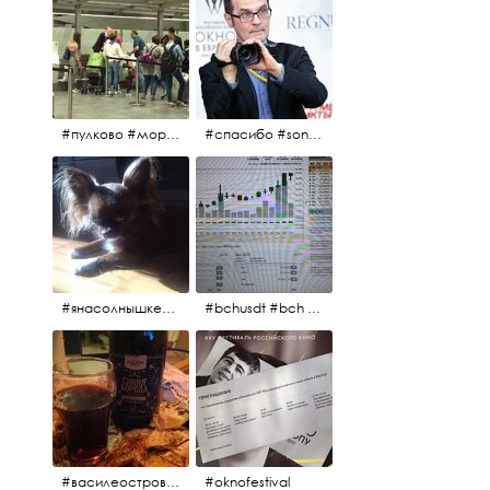
#пулково #море #песок #лето #морепесоксолнце #дваночи
#спасибо #sony #nikon #oknofestivsl @alex_kurov #aplgallery
#янасолнышкележу #янасолнышкогляжу #чихуахуа
#bchusdt #bch #usdt #sell #buy #exchange #markets #bitcoincash #cryptocurrency #pump
#василеостровское #синяяборода #пиво #пивовобла #вобла #рыба
#oknofestival