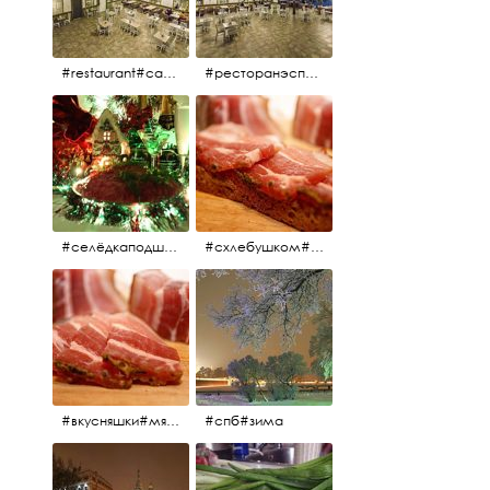
#restaurant#candidates #aspila #restaurantaspils ресторан#ресторанэспиля#эспланада#концертнаяэстрада
#ресторанэспиля#restaurantaspils#aspila#candidates#эспланада#концертнаяэстрада
#селёдкаподшубой#основноеблюдо#новыйгод#шампанское#праздник
#схлебушком#мясо
#вкусняшки#мясо
#спб#зима