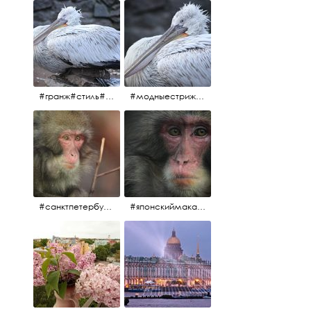
#гранж#стиль#тренд#тренд2017 #модныестрижки#санктпетербург #пеликан #птицы#причёски
#модныестрижки#стильныестрижки#причёски#зоопарк #пеликан#санктпетербург #причёскиподуше
#санктпетербург #macacafuscata #macaca #ленинградскийзоопарк #снежнаяобезьяна #японскиймакак #макака #зоопарк
#японскиймакак#снежнаяобезьяна#приматы#макака#зоопарк#животные#ленинградскийзоопарк#macaca#macacafuscata#санктпетербург