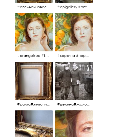
#апельсиновоедерево #плодородие #изобилие #картина #портрет #живопись #девушка #апельсиновоедерево #плодородие #рама #антикварнаярама #антиквариат #antiques #abundance #aplgallery #portrait #painting #frame #fertility #orangetree @aplgallery
#aplgallery #antiques #painting #portrait #frame #antiqueframe #abundance #fertility #orangetree #антиквариат#картина#фрагмент #живопись #улыбка #девушка #портрет #рама #антикварнаярама #изобилие #плодородие #апельсиновоедерево
#orangetree #fertility #abundance #portrait #painting #живопись #портрет #картина #девушка #улыбка #aplgallery
#картина #портрет #живопись #апельсиновоедерево # девушка #улыбка #изобилие #плодородие #painting #portrait #abundance #fertility #orangetree #aplgallery
#рама#живопись#антиквариат#спб#aplgallery
#целина#молодёжьнацелине#комсомолки#50тыегода #50тые#СССР