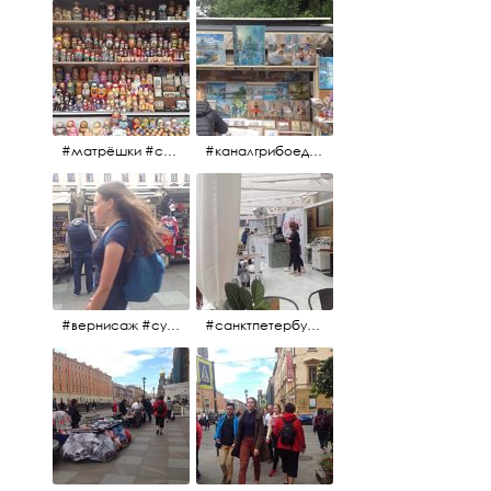
#матрёшки #сувениры #вернисаж
#каналгрибоедова #санктпетербург #вернисаж #
#вернисаж #сувениры #картины
#санктпетербург #летнеекафе