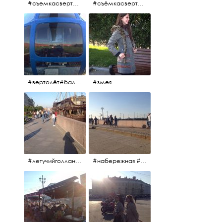
#съемкасвертолета #вертолёт #съёмкасвертолёта #петропавловскаякрепость #заячийостров #санктпетербург
#съёмкасвертолёта #питер #петропавловскаякрепость #нева #осень2017
#вертолёт#балтийскиеавиалинии #петропавловскаякрепость #заячийостров #полётынадпитером #полётынадгородом #полёты
#змея
#летучийголландец #набережнаяневы
#набережная #людигуляют #биржевоймост