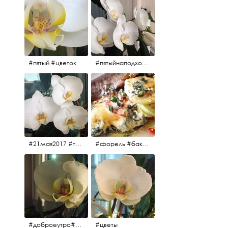
#пятый #цветок
#пятыйнаподходе# цветы #весна2017
#21мая2017 #трио #цветы
#форель #баклажаны #помидоры #завтрак
#доброеутро#май#солнце#цветы #майсолнцецветы
#цветы