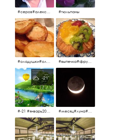
#серов#александрсеров#певец#народныйартист#эстрадныйпевец#композитор#тыменялюбишь#мадонна#ялюблютебядослёз
#тюльпаны
#оладушки#оладушкинакефире #оладушкисяблоками #кефир#яблоки С утра испёк, на кефире с яблоками.
#выпечка#фрукты#пекарня#зима
#-21 #январь2017 #зима2017 #санктпетербург2017
#месяц#луна#африканскаялуна#moon#moon🌙