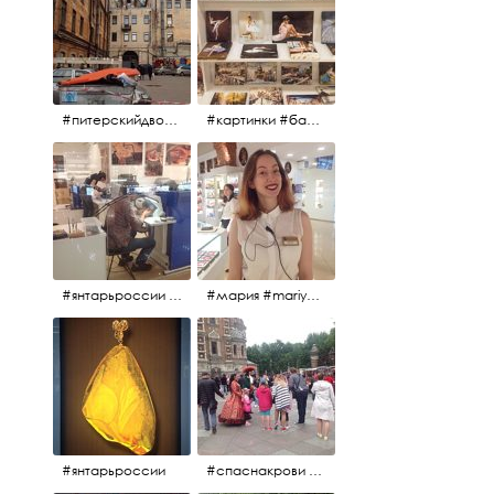
#питерскийдвор #спаснакрови #июльскийдень2017
#картинки #балетпитера #янтарьроссиии
#янтарьроссии #янтарь
#мария #mariya #янтарьроссии
#янтарьроссии
#спаснакрови #михайловскийсад