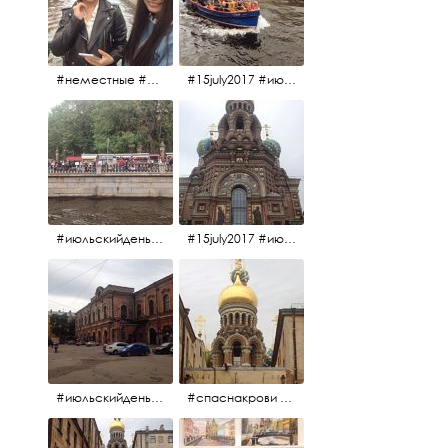
#неместные #июльскийдень2017
#15july2017 #июльскийдень2017 #катерок #bonfire
#июльскийдень2017 #15july2017
#15july2017 #июльскийдень2017 #спаснакрови
#июльскийдень2017 #15july2017
#спаснакрови #июльскийдень2017