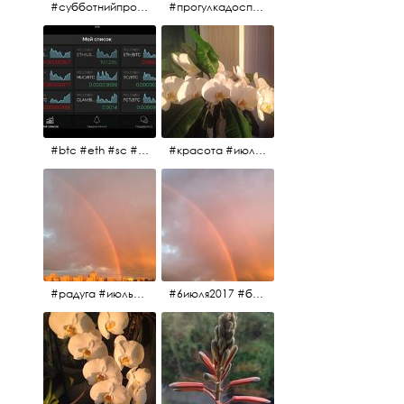
#субботнийпроменад #набережнаяканалагрибоедова #санктпетербург
#прогулкадоспасаиобратно #санктпетербург #15july2017 #субботнийпитерскийдень #субботнийпроменад #послеобеда
#btc #eth #sc #xrp #etc #maid #sys #naut #strat #pasc #dash #xmr #nxt #usdt #ltc#lsk #zec #str #rep #coin #markets #bitcoin
#красота #июльскоеутро
#радуга #июльскоеутро #радугавовсёнебо #6июля2017
#6июля2017 #белыеночи #питерскоеутро #джулаймонинг #июльскоеутро #радугавовсёнебо #радуга #дождик