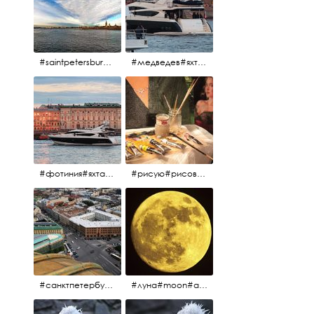
#saintpetersburg #санктпетербург#нева#троицкиймост#питерскоеутро#петропавловскаякрепость
#медведев#яхты#алыепаруса2023#белыеночи2013#санктпетербург #яхтафотиния#yacht#yachtphotinia
#фотиния#яхтафотиния#дмитриймедведев#медведев#яхта#алыепаруса2013#2013#алыепаруса #нева#санктпетербург #yachtphotinia#yacht
#рисую#рисовать#краскихолстмасло#картина#холст#кисточки#палитра#художник#портрет#aplgallery
#санктпетербург #исаакиевскийсобор #исакий
#луна#moon#апрельскаялуна#санктпетербург