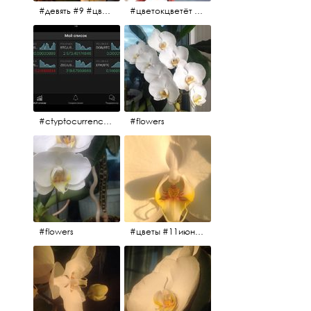
#девять #9 #цветы
#цветокцветёт #flowers
#ctyptocurrency #btc #eth
#flowers
#flowers
#цветы #11июня2017 #5утра #белыеночи