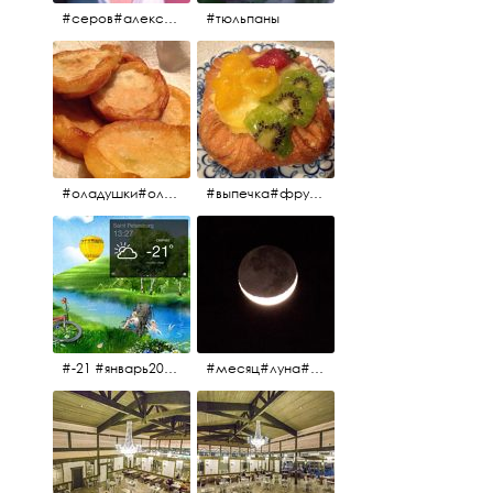
#серов#александрсеров#певец#народныйартист#эстрадныйпевец#композитор#тыменялюбишь#мадонна#ялюблютебядослёз
#тюльпаны
#оладушки#оладушкинакефире #оладушкисяблоками #кефир#яблоки С утра испёк, на кефире с яблоками.
#выпечка#фрукты#пекарня#зима
#-21 #январь2017 #зима2017 #санктпетербург2017
#месяц#луна#африканскаялуна#moon#moon🌙