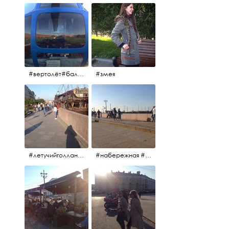
#вертолёт#балтийскиеавиалинии #петропавловскаякрепость #заячийостров #полётынадпитером #полётынадгородом #полёты
#змея
#летучийголландец #набережнаяневы
#набережная #людигуляют #биржевоймост