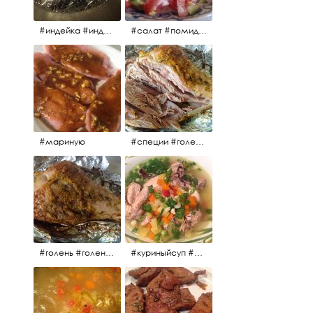
#индейка #индейкавфольге #еда #мясоиндейки 🚀
#салат #помидоры #яйцо #огурцы #зелень #кинза #петрушка #укроп #сметана #соль #витамины
#мариную
#специи #голень #голеньиндейки #индейка #мясо #еда #завтрак #голеньиндейкивфольге
#голень #голеньиндейки #голеньиндейкивфольге #индейка #завтрак #еда #мясо
#куриныйсуп #еда #ужин #можнокушать