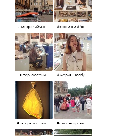
#питерскийдвор #спаснакрови #июльскийдень2017
#картинки #балетпитера #янтарьроссиии
#янтарьроссии #янтарь
#мария #mariya #янтарьроссии
#янтарьроссии
#спаснакрови #михайловскийсад