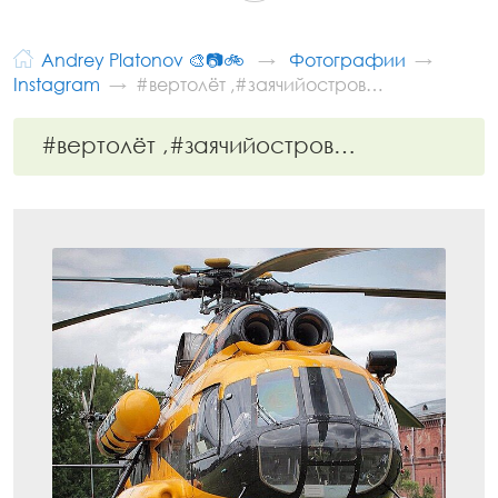
Andrey Platonov 🎨📷🚲
Фотографии
Instagram
#вертолёт ,#заячийостров…
#вертолёт ,#заячийостров…