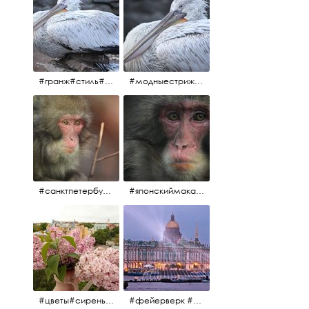
#гранж#стиль#тренд#тренд2017 #модныестрижки#санктпетербург #пеликан #птицы#причёски
#модныестрижки#стильныестрижки#причёски#зоопарк #пеликан#санктпетербург #причёскиподуше
#санктпетербург #macacafuscata #macaca #ленинградскийзоопарк #снежнаяобезьяна #японскиймакак #макака #зоопарк
#японскиймакак#снежнаяобезьяна#приматы#макака#зоопарк#животные#ленинградскийзоопарк#macaca#macacafuscata#санктпетербург
#цветы#сирень #розоваясирень #натюрморт #натюрмортсцветами #весна2012 #пробуждение
#фейерверк #салют #парусник #санктпетербург #белыеночи2012 #белыеночи #алыепаруса2012 #алыепаруса #нева