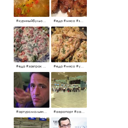
#куриныйбульон #лавровыйлист #помидоры #картофель #чеснок #лук #морковь #приправы #перецдушистый #курица #ужин #еда #сольповкусу #жёлтыйкарри #имбирь #кориандр #кокос #лимонныйсок #оливковоемасло #кумин #кайенскийперец
#еда #мясо #завтрак #источниквдохновения #люблюготовить
#еда #завтрак #витамины #помидоры #укроп #огурцы #сметана #салат
#еда #мясо #утро #завтрак #едакакисточниквдохновения
#артурсмольянинов @melnikovadsh #artursmolyaninov
#аэропорт #санктпетербург #пулково #мореморе #моремолнцепесок #дваночи