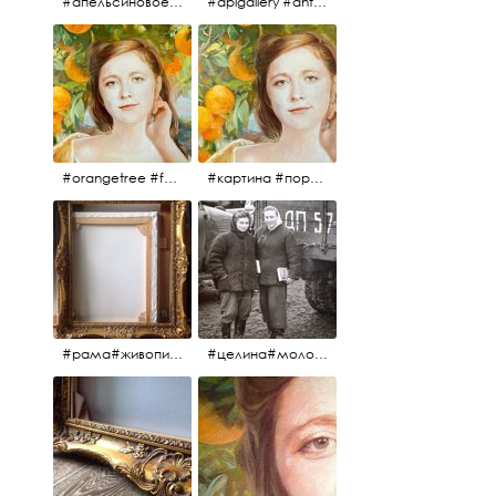
#апельсиновоедерево #плодородие #изобилие #картина #портрет #живопись #девушка #апельсиновоедерево #плодородие #рама #антикварнаярама #антиквариат #antiques #abundance #aplgallery #portrait #painting #frame #fertility #orangetree @aplgallery
#aplgallery #antiques #painting #portrait #frame #antiqueframe #abundance #fertility #orangetree #антиквариат#картина#фрагмент #живопись #улыбка #девушка #портрет #рама #антикварнаярама #изобилие #плодородие #апельсиновоедерево
#orangetree #fertility #abundance #portrait #painting #живопись #портрет #картина #девушка #улыбка #aplgallery
#картина #портрет #живопись #апельсиновоедерево # девушка #улыбка #изобилие #плодородие #painting #portrait #abundance #fertility #orangetree #aplgallery
#рама#живопись#антиквариат#спб#aplgallery
#целина#молодёжьнацелине#комсомолки#50тыегода #50тые#СССР