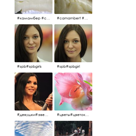
#камамбер #сыр #camambert
#camambert #сыр#камамбер
#spb#spbgirls
#spb#spbgirl
#девушки#эверласт#everlast#finland#southfinland#helsinki
#цветы#цветок#нежность