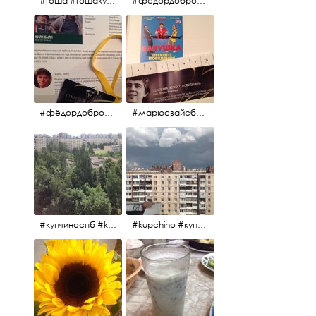
#гоша #гошакуценко #oknofestival
#фёдордобронравов #кино #хорошеекино #жилибыли
#фёдордобронравов #эдуардпарри #жилибыли #иринарозанова
#марюсвайсберг #александрревва #глюкоза #любовьвбольшомгороде #ххvфестивальроссийскогокино
#купчиноспб #kupchino
#kupchino #купчиноспб