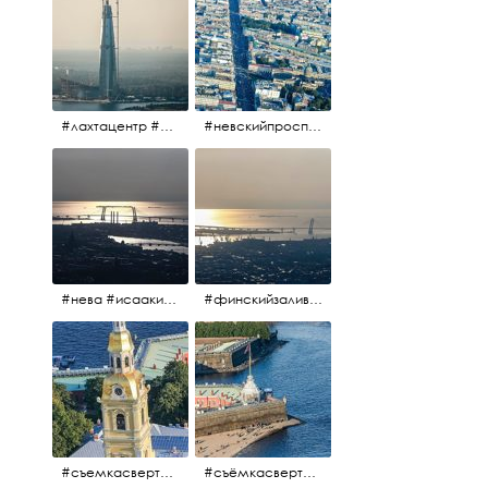
#лахтацентр #лахта #башнягазпром #газпром #башня #небоскрёбпитера #небоскрёб #финскийзалив #санктпетербург
#невскийпроспект #центргорода #санктпетербург #осень2017 #когдапаришьнадгородом
#нева #исаакий #исаакиевскийсобор #нева #васильевскийостров #адмиралтейскийрайон #финскийзалив #дворцовыймост #небонадпитером #осень2017
#финскийзалив #маркизовалужа #нева
#съемкасвертолета #вертолёт #съёмкасвертолёта #петропавловскаякрепость #заячийостров #санктпетербург
#съёмкасвертолёта #питер #петропавловскаякрепость #нева #осень2017