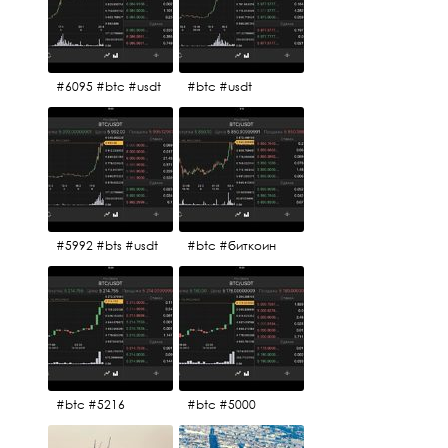
#6095 #btc #usdt
#btc #usdt
#5992 #bts #usdt
#btc #биткоин
#btc #5216
#btc #5000