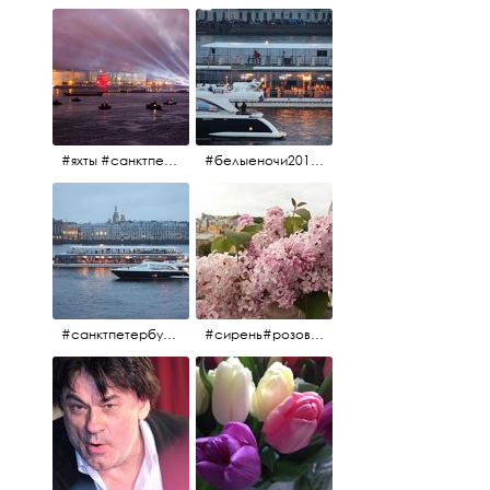
#яхты #санктпетербург #нева #белыеночи2012 #алыепаруса #алыепаруса2012#парусник#салют#фейерверк
#белыеночи2012 #белыеночи #2012 #нева #санктпетербург #яхты
#санктпетербург #нева#яхты#2012 #белыеночи#белыеночи2012
#сирень#розоваясирень#натюрморт#натюрмортсцветами#2012#весна2012