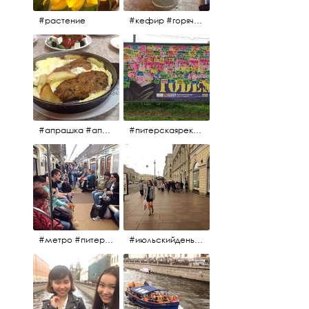
#растение
#кефир #горячийкефир #национальноеблюдо #лаваш #вкусно
#апрашка #апраксиндвор #кафенаапрашке #куринаякотлетанасковороде #сковородка #кафедлясвоих
#питерскаяреклама #todes #куколки #окраинапитера #фрунзенскийрайон
#метро #питерскоеметро #невскаялиния
#июльскийдень2017 #15july2017 #невский