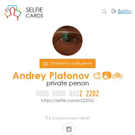
SELFIE
Войти
CARDS
Отправить сообщение
Andrey Platonov 🎨📷🚲
private person
0000
0000
000
2
2
2
0
2
https://selfie.cards/22202/
Я в социальных сетях