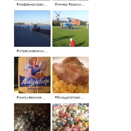
#кафенастрелкевасильевскогоострова #байкеры
#питер #васильевскийостров #байкеры #иностранцы
#стрелкавасильевскогоострова #нева #река
#жигулёвское #пиво #свежеепиво #beer #напиток
#блюдоготово #можнокушать #простолук #лук #индейкавфольге #мясоиндейки