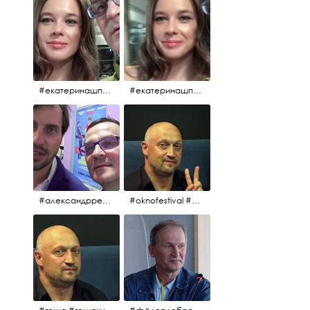
#екатеринашпица #шпица @ekaterinashpitsa
#екатеринашпица #шпица @ekaterinashpitsa
#александрревва #ревва #артурпирожков #бабушкалегкогоповедения @arthurpirozhkov
#oknofestival #gosha #гошакуценко