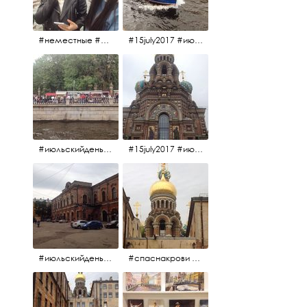
#неместные #июльскийдень2017
#15july2017 #июльскийдень2017 #катерок #bonfire
#июльскийдень2017 #15july2017
#15july2017 #июльскийдень2017 #спаснакрови
#июльскийдень2017 #15july2017
#спаснакрови #июльскийдень2017