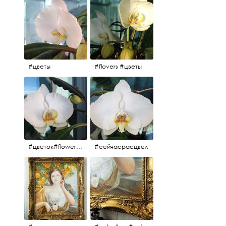
#цветы
#flovers #цветы
#цветок#flowers #💜🌸
#сейчасрасцвёл