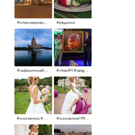
#спаснакрови#зима#спб
#редиска
#radissonroyalhotel #рэдиссонройал#рэдиссонройалмосква #рекамосква#москва#гостиницаукраина#украина#hotel#отель#moscow @radissonroyalmoscow
#vitaly#f1#aplgallery#formula1
#москвичка #москвичка1990#вднх2016 #июль2016 #1990
#москвичка1990@#июль2016 #вднх2016 #1990