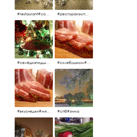
#restaurant#candidates #aspila #restaurantaspils ресторан#ресторанэспиля#эспланада#концертнаяэстрада
#ресторанэспиля#restaurantaspils#aspila#candidates#эспланада#концертнаяэстрада
#селёдкаподшубой#основноеблюдо#новыйгод#шампанское#праздник
#схлебушком#мясо
#вкусняшки#мясо
#спб#зима