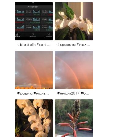
#btc #eth #sc #xrp #etc #maid #sys #naut #strat #pasc #dash #xmr #nxt #usdt #ltc#lsk #zec #str #rep #coin #markets #bitcoin
#красота #июльскоеутро
#радуга #июльскоеутро #радугавовсёнебо #6июля2017
#6июля2017 #белыеночи #питерскоеутро #джулаймонинг #июльскоеутро #радугавовсёнебо #радуга #дождик