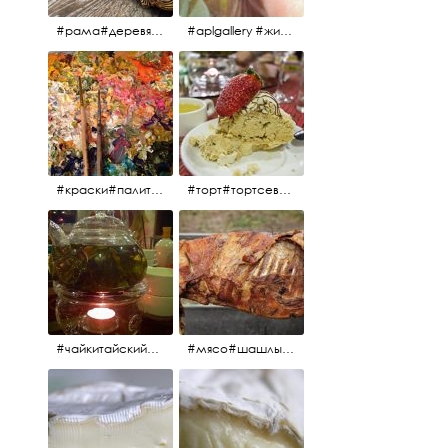
#рама#деревяннаярама#антиквариат#живопись#aplgallery
#aplgallery #живопись #портрет
#краски#палитра#картина#живопись#aplgallery
#торт#тортсевер#север#severspb#северметрополь#безе#безесклубникой#тортвоздушный#тортсбезе#cake#meringuecake#meringuecakewithstrawberries @sever_metropol
#чайкитайский#чай#tea#teachinese @chinacook.ru
#мясо#шашлык#шашлыкмашлык #пальчикиоближешь