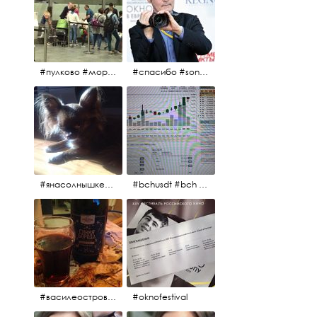
#пулково #море #песок #лето #морепесоксолнце #дваночи
#спасибо #sony #nikon #oknofestivsl @alex_kurov #aplgallery
#янасолнышкележу #янасолнышкогляжу #чихуахуа
#bchusdt #bch #usdt #sell #buy #exchange #markets #bitcoincash #cryptocurrency #pump
#василеостровское #синяяборода #пиво #пивовобла #вобла #рыба
#oknofestival