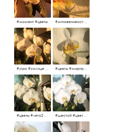
#момент #цветы
#мгновениеостановись #прекрасныймомент #жаждарасцвета
#утро #солнце #белыеночи2017 #санктпетербург #цветы #седьмойпошёл
#цветы #мирпрекрасен #пятьутра
#цветы #лето2017 #седьмойнаподходе #шестой #всегодевять
#шестой #цветыцветут #цветы #лето2017 #летнийснег