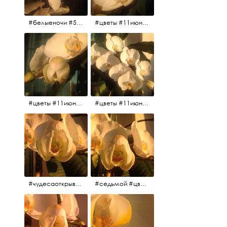
#белыеночи #5утра #11июня2017 #цветы
#цветы #11июня2017 #5утра #белыеночи
#цветы #11июня2017
#цветы #11июня2017
#чудесаоткрываются #красота #чудоприроды #нежность #цветы #прекрасное
#седьмой #цветы #жизньналоджии