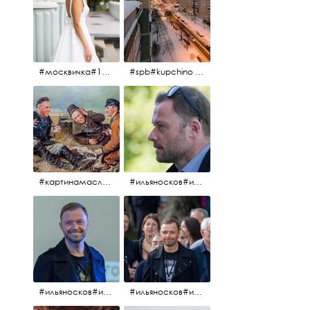
#москвичка#1990#вднх2016#июль2016#
#spb#kupchino #крышапотекла
#картинамаслом #картина #охотники#хорошеенастроение #aplgallery
#ильяносков#ильяносков2016#очеммолчатфранцузы #санктпетербург #кино#фильфильфильм @ilya_noskov_official
#ильяносков#ильяносков_главныйгерой #санктпетербург #ленфильм# @ilya_noskov_official #контрибуция#очеммолчатфранцузы#эдуардпичугин
#ильяносков#ильяносков_главныйгерой @ilya_noskov_official #очеммолчатфранцузы#очёммолчатфранцузы