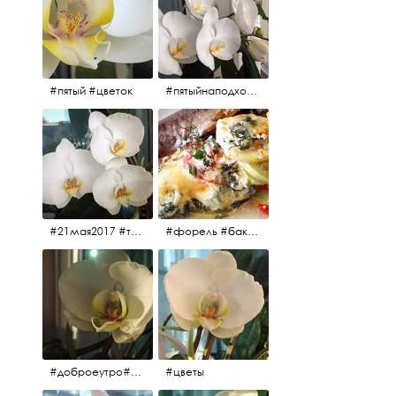
#пятый #цветок
#пятыйнаподходе# цветы #весна2017
#21мая2017 #трио #цветы
#форель #баклажаны #помидоры #завтрак
#доброеутро#май#солнце#цветы #майсолнцецветы
#цветы