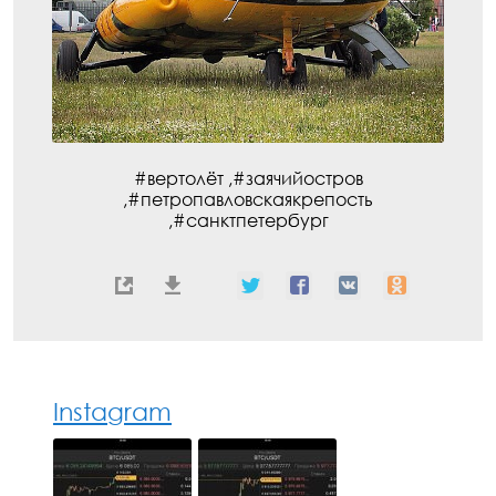
#вертолёт ,#заячийостров
,#петропавловскаякрепость
,#санктпетербург
Instagram