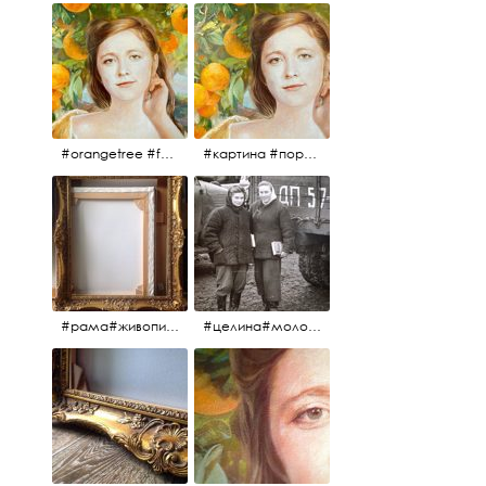
#orangetree #fertility #abundance #portrait #painting #живопись #портрет #картина #девушка #улыбка #aplgallery
#картина #портрет #живопись #апельсиновоедерево # девушка #улыбка #изобилие #плодородие #painting #portrait #abundance #fertility #orangetree #aplgallery
#рама#живопись#антиквариат#спб#aplgallery
#целина#молодёжьнацелине#комсомолки#50тыегода #50тые#СССР