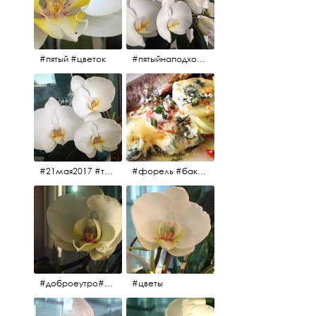
#пятый #цветок
#пятыйнаподходе# цветы #весна2017
#21мая2017 #трио #цветы
#форель #баклажаны #помидоры #завтрак
#доброеутро#май#солнце#цветы #майсолнцецветы
#цветы