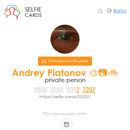
SELFIE
Войти
CARDS
Отправить сообщение
Andrey Platonov 🎨📷🚲
private person
0000
0000
000
2
2
2
0
2
https://selfie.cards/22202/
Я в социальных сетях