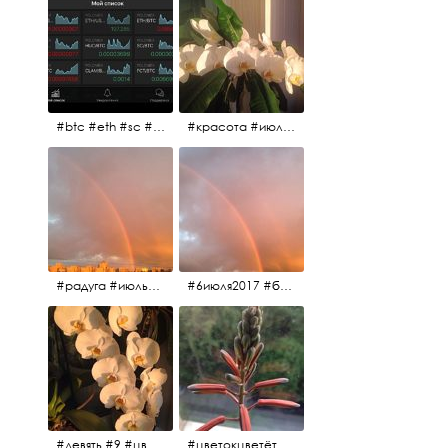
#btc #eth #sc #xrp #etc #maid #sys #naut #strat #pasc #dash #xmr #nxt #usdt #ltc#lsk #zec #str #rep #coin #markets #bitcoin
#красота #июльскоеутро
#радуга #июльскоеутро #радугавовсёнебо #6июля2017
#6июля2017 #белыеночи #питерскоеутро #джулаймонинг #июльскоеутро #радугавовсёнебо #радуга #дождик
#девять #9 #цветы
#цветокцветёт #flowers