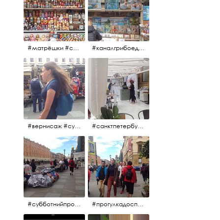
#матрёшки #сувениры #вернисаж
#каналгрибоедова #санктпетербург #вернисаж #
#вернисаж #сувениры #картины
#санктпетербург #летнеекафе
#субботнийпроменад #набережнаяканалагрибоедова #санктпетербург
#прогулкадоспасаиобратно #санктпетербург #15july2017 #субботнийпитерскийдень #субботнийпроменад #послеобеда