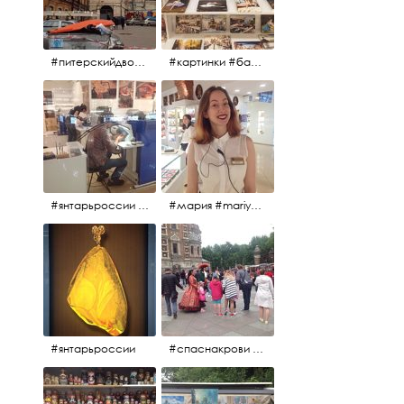
#питерскийдвор #спаснакрови #июльскийдень2017
#картинки #балетпитера #янтарьроссиии
#янтарьроссии #янтарь
#мария #mariya #янтарьроссии
#янтарьроссии
#спаснакрови #михайловскийсад