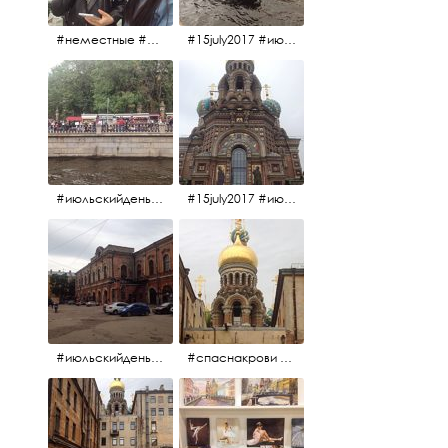
#неместные #июльскийдень2017
#15july2017 #июльскийдень2017 #катерок #bonfire
#июльскийдень2017 #15july2017
#15july2017 #июльскийдень2017 #спаснакрови
#июльскийдень2017 #15july2017
#спаснакрови #июльскийдень2017