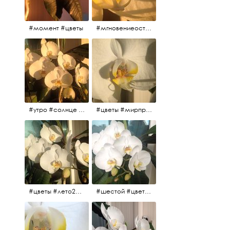
#момент #цветы
#мгновениеостановись #прекрасныймомент #жаждарасцвета
#утро #солнце #белыеночи2017 #санктпетербург #цветы #седьмойпошёл
#цветы #мирпрекрасен #пятьутра
#цветы #лето2017 #седьмойнаподходе #шестой #всегодевять
#шестой #цветыцветут #цветы #лето2017 #летнийснег