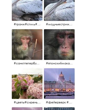
#гранж#стиль#тренд#тренд2017 #модныестрижки#санктпетербург #пеликан #птицы#причёски
#модныестрижки#стильныестрижки#причёски#зоопарк #пеликан#санктпетербург #причёскиподуше
#санктпетербург #macacafuscata #macaca #ленинградскийзоопарк #снежнаяобезьяна #японскиймакак #макака #зоопарк
#японскиймакак#снежнаяобезьяна#приматы#макака#зоопарк#животные#ленинградскийзоопарк#macaca#macacafuscata#санктпетербург
#цветы#сирень #розоваясирень #натюрморт #натюрмортсцветами #весна2012 #пробуждение
#фейерверк #салют #парусник #санктпетербург #белыеночи2012 #белыеночи #алыепаруса2012 #алыепаруса #нева