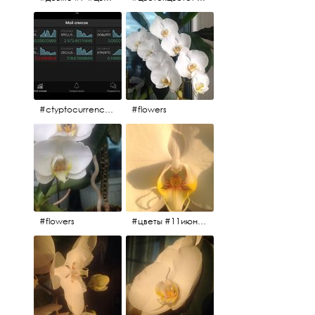
#ctyptocurrency #btc #eth
#flowers
#flowers
#цветы #11июня2017 #5утра #белыеночи