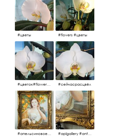
#цветы
#flovers #цветы
#цветок#flowers #💜🌸
#сейчасрасцвёл
#апельсиновоедерево #плодородие #изобилие #картина #портрет #живопись #девушка #апельсиновоедерево #плодородие #рама #антикварнаярама #антиквариат #antiques #abundance #aplgallery #portrait #painting #frame #fertility #orangetree @aplgallery
#aplgallery #antiques #painting #portrait #frame #antiqueframe #abundance #fertility #orangetree #антиквариат#картина#фрагмент #живопись #улыбка #девушка #портрет #рама #антикварнаярама #изобилие #плодородие #апельсиновоедерево