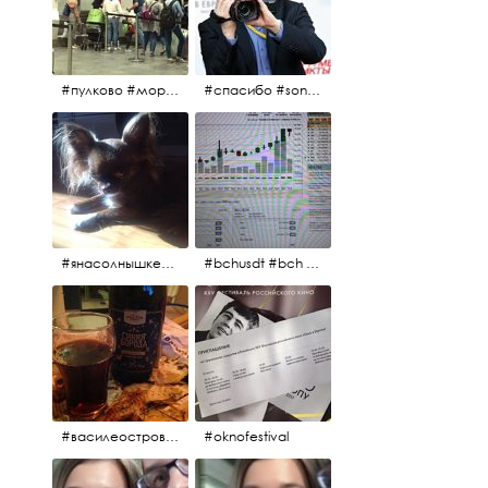
#пулково #море #песок #лето #морепесоксолнце #дваночи
#спасибо #sony #nikon #oknofestivsl @alex_kurov #aplgallery
#янасолнышкележу #янасолнышкогляжу #чихуахуа
#bchusdt #bch #usdt #sell #buy #exchange #markets #bitcoincash #cryptocurrency #pump
#василеостровское #синяяборода #пиво #пивовобла #вобла #рыба
#oknofestival