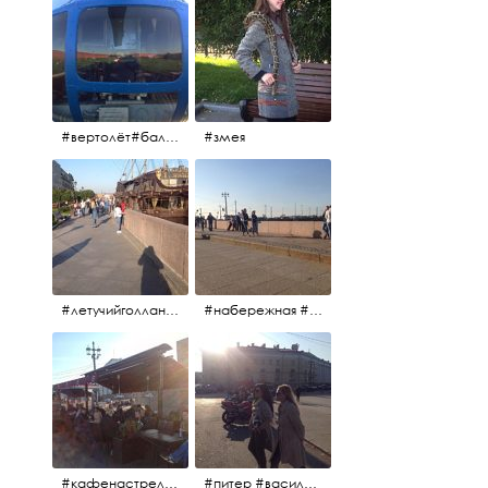
#вертолёт#балтийскиеавиалинии #петропавловскаякрепость #заячийостров #полётынадпитером #полётынадгородом #полёты
#змея
#летучийголландец #набережнаяневы
#набережная #людигуляют #биржевоймост
#кафенастрелкевасильевскогоострова #байкеры
#питер #васильевскийостров #байкеры #иностранцы