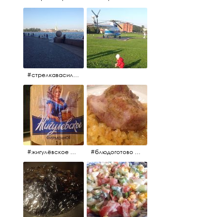
#стрелкавасильевскогоострова #нева #река
#жигулёвское #пиво #свежеепиво #beer #напиток
#блюдоготово #можнокушать #простолук #лук #индейкавфольге #мясоиндейки