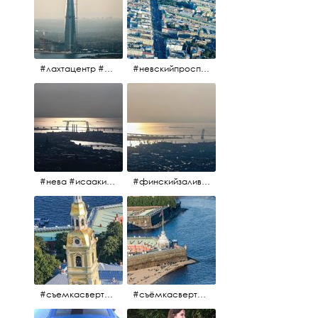
#лахтацентр #лахта #башнягазпром #газпром #башня #небоскрёбпитера #небоскрёб #финскийзалив #санктпетербург
#невскийпроспект #центргорода #санктпетербург #осень2017 #когдапаришьнадгородом
#нева #исаакий #исаакиевскийсобор #нева #васильевскийостров #адмиралтейскийрайон #финскийзалив #дворцовыймост #небонадпитером #осень2017
#финскийзалив #маркизовалужа #нева
#съемкасвертолета #вертолёт #съёмкасвертолёта #петропавловскаякрепость #заячийостров #санктпетербург
#съёмкасвертолёта #питер #петропавловскаякрепость #нева #осень2017