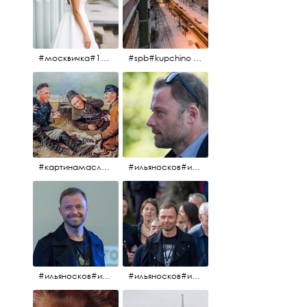
#москвичка#1990#вднх2016#июль2016#
#spb#kupchino #крышапотекла
#картинамаслом #картина #охотники#хорошеенастроение #aplgallery
#ильяносков#ильяносков2016#очеммолчатфранцузы #санктпетербург #кино#фильфильфильм @ilya_noskov_official
#ильяносков#ильяносков_главныйгерой #санктпетербург #ленфильм# @ilya_noskov_official #контрибуция#очеммолчатфранцузы#эдуардпичугин
#ильяносков#ильяносков_главныйгерой @ilya_noskov_official #очеммолчатфранцузы#очёммолчатфранцузы