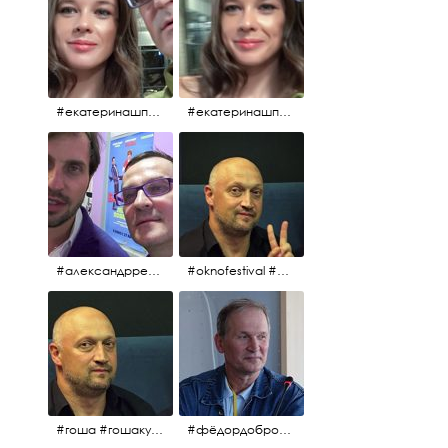
#екатеринашпица #шпица @ekaterinashpitsa
#екатеринашпица #шпица @ekaterinashpitsa
#александрревва #ревва #артурпирожков #бабушкалегкогоповедения @arthurpirozhkov
#oknofestival #gosha #гошакуценко
#гоша #гошакуценко #oknofestival
#фёдордобронравов #кино #хорошеекино #жилибыли