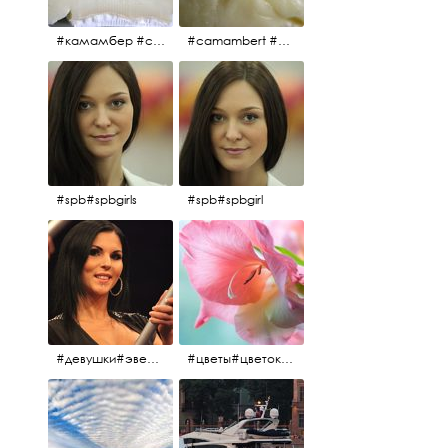
#камамбер #сыр #camambert
#camambert #сыр#камамбер
#spb#spbgirls
#spb#spbgirl
#девушки#эверласт#everlast#finland#southfinland#helsinki
#цветы#цветок#нежность