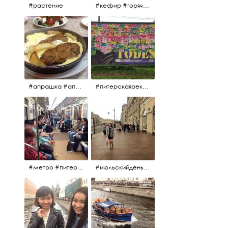
#растение
#кефир #горячийкефир #национальноеблюдо #лаваш #вкусно
#апрашка #апраксиндвор #кафенаапрашке #куринаякотлетанасковороде #сковородка #кафедлясвоих
#питерскаяреклама #todes #куколки #окраинапитера #фрунзенскийрайон
#метро #питерскоеметро #невскаялиния
#июльскийдень2017 #15july2017 #невский