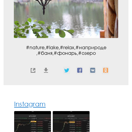
#nature,#lake,#relax,#наприроде
,#баня,#фонарь,#озеро
Instagram