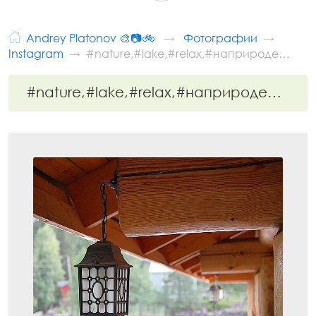
Andrey Platonov 🎨📷🚲
Фотографии
Instagram
#nature,#lake,#relax,#наприроде…
#nature,#lake,#relax,#наприроде…