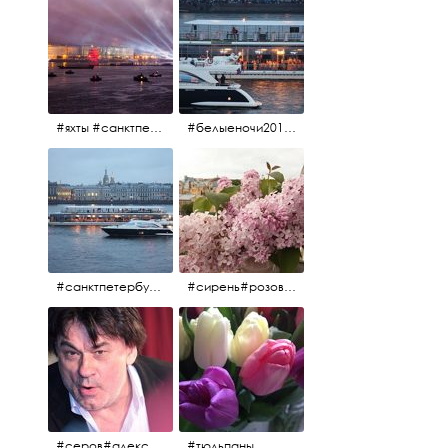
#яхты #санктпетербург #нева #белыеночи2012 #алыепаруса #алыепаруса2012#парусник#салют#фейерверк
#белыеночи2012 #белыеночи #2012 #нева #санктпетербург #яхты
#санктпетербург #нева#яхты#2012 #белыеночи#белыеночи2012
#сирень#розоваясирень#натюрморт#натюрмортсцветами#2012#весна2012
#серов#александрсеров#певец#народныйартист#эстрадныйпевец#композитор#тыменялюбишь#мадонна#ялюблютебядослёз
#тюльпаны