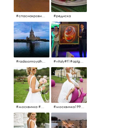
#спаснакрови#зима#спб
#редиска
#radissonroyalhotel #рэдиссонройал#рэдиссонройалмосква #рекамосква#москва#гостиницаукраина#украина#hotel#отель#moscow @radissonroyalmoscow
#vitaly#f1#aplgallery#formula1
#москвичка #москвичка1990#вднх2016 #июль2016 #1990
#москвичка1990@#июль2016 #вднх2016 #1990