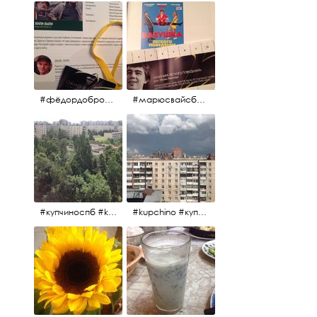
#фёдордобронравов #эдуардпарри #жилибыли #иринарозанова
#марюсвайсберг #александрревва #глюкоза #любовьвбольшомгороде #ххvфестивальроссийскогокино
#купчиноспб #kupchino
#kupchino #купчиноспб