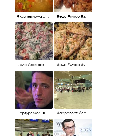
#куриныйбульон #лавровыйлист #помидоры #картофель #чеснок #лук #морковь #приправы #перецдушистый #курица #ужин #еда #сольповкусу #жёлтыйкарри #имбирь #кориандр #кокос #лимонныйсок #оливковоемасло #кумин #кайенскийперец
#еда #мясо #завтрак #источниквдохновения #люблюготовить
#еда #завтрак #витамины #помидоры #укроп #огурцы #сметана #салат
#еда #мясо #утро #завтрак #едакакисточниквдохновения
#артурсмольянинов @melnikovadsh #artursmolyaninov
#аэропорт #санктпетербург #пулково #мореморе #моремолнцепесок #дваночи