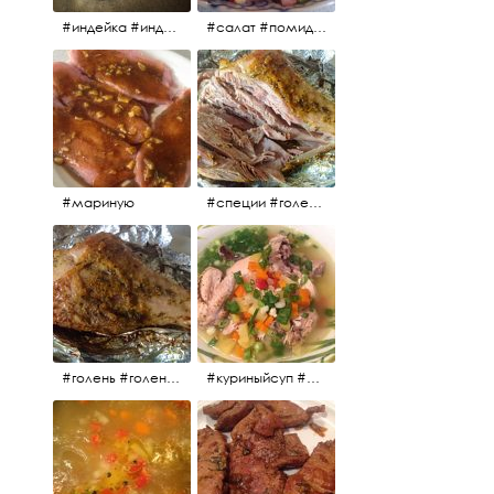
#индейка #индейкавфольге #еда #мясоиндейки 🚀
#салат #помидоры #яйцо #огурцы #зелень #кинза #петрушка #укроп #сметана #соль #витамины
#мариную
#специи #голень #голеньиндейки #индейка #мясо #еда #завтрак #голеньиндейкивфольге
#голень #голеньиндейки #голеньиндейкивфольге #индейка #завтрак #еда #мясо
#куриныйсуп #еда #ужин #можнокушать