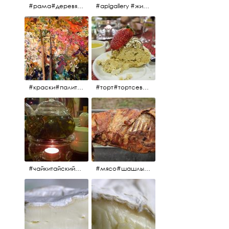
#рама#деревяннаярама#антиквариат#живопись#aplgallery
#aplgallery #живопись #портрет
#краски#палитра#картина#живопись#aplgallery
#торт#тортсевер#север#severspb#северметрополь#безе#безесклубникой#тортвоздушный#тортсбезе#cake#meringuecake#meringuecakewithstrawberries @sever_metropol
#чайкитайский#чай#tea#teachinese @chinacook.ru
#мясо#шашлык#шашлыкмашлык #пальчикиоближешь