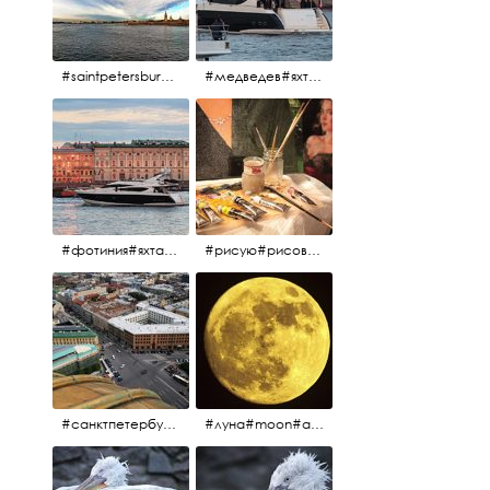
#saintpetersburg #санктпетербург#нева#троицкиймост#питерскоеутро#петропавловскаякрепость
#медведев#яхты#алыепаруса2023#белыеночи2013#санктпетербург #яхтафотиния#yacht#yachtphotinia
#фотиния#яхтафотиния#дмитриймедведев#медведев#яхта#алыепаруса2013#2013#алыепаруса #нева#санктпетербург #yachtphotinia#yacht
#рисую#рисовать#краскихолстмасло#картина#холст#кисточки#палитра#художник#портрет#aplgallery
#санктпетербург #исаакиевскийсобор #исакий
#луна#moon#апрельскаялуна#санктпетербург