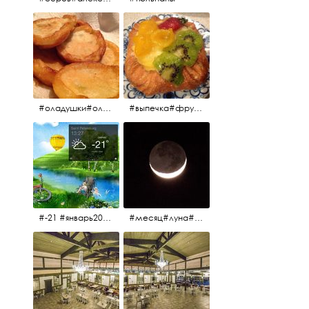
#оладушки#оладушкинакефире #оладушкисяблоками #кефир#яблоки С утра испёк, на кефире с яблоками.
#выпечка#фрукты#пекарня#зима
#-21 #январь2017 #зима2017 #санктпетербург2017
#месяц#луна#африканскаялуна#moon#moon🌙