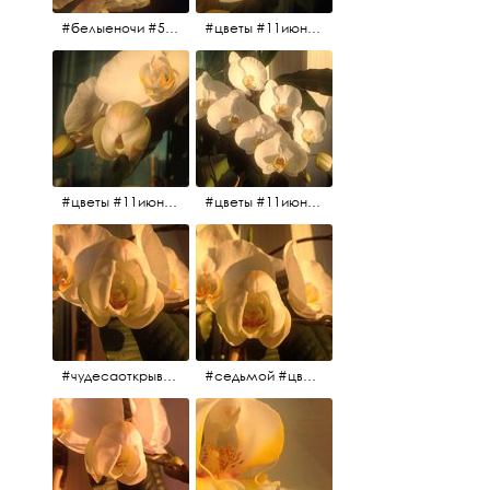
#белыеночи #5утра #11июня2017 #цветы
#цветы #11июня2017 #5утра #белыеночи
#цветы #11июня2017
#цветы #11июня2017
#чудесаоткрываются #красота #чудоприроды #нежность #цветы #прекрасное
#седьмой #цветы #жизньналоджии