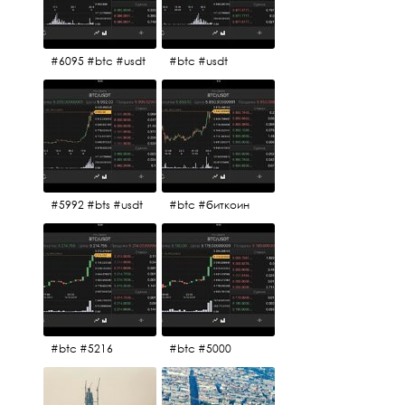
#6095 #btc #usdt
#btc #usdt
#5992 #bts #usdt
#btc #биткоин
#btc #5216
#btc #5000