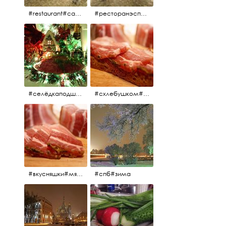
#restaurant#candidates #aspila #restaurantaspils ресторан#ресторанэспиля#эспланада#концертнаяэстрада
#ресторанэспиля#restaurantaspils#aspila#candidates#эспланада#концертнаяэстрада
#селёдкаподшубой#основноеблюдо#новыйгод#шампанское#праздник
#схлебушком#мясо
#вкусняшки#мясо
#спб#зима