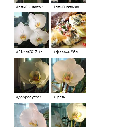
#пятый #цветок
#пятыйнаподходе# цветы #весна2017
#21мая2017 #трио #цветы
#форель #баклажаны #помидоры #завтрак
#доброеутро#май#солнце#цветы #майсолнцецветы
#цветы