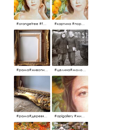
#orangetree #fertility #abundance #portrait #painting #живопись #портрет #картина #девушка #улыбка #aplgallery
#картина #портрет #живопись #апельсиновоедерево # девушка #улыбка #изобилие #плодородие #painting #portrait #abundance #fertility #orangetree #aplgallery
#рама#живопись#антиквариат#спб#aplgallery
#целина#молодёжьнацелине#комсомолки#50тыегода #50тые#СССР
#рама#деревяннаярама#антиквариат#живопись#aplgallery
#aplgallery #живопись #портрет