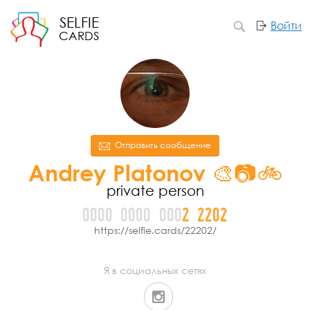
SELFIE
Войти
CARDS
Отправить сообщение
Andrey Platonov 🎨📷🚲
private person
0000
0000
000
2
2
2
0
2
https://selfie.cards/22202/
Я в социальных сетях