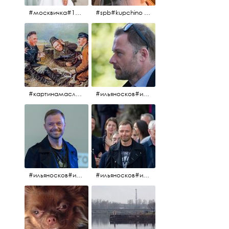
#москвичка#1990#вднх2016#июль2016#
#spb#kupchino #крышапотекла
#картинамаслом #картина #охотники#хорошеенастроение #aplgallery
#ильяносков#ильяносков2016#очеммолчатфранцузы #санктпетербург #кино#фильфильфильм @ilya_noskov_official
#ильяносков#ильяносков_главныйгерой #санктпетербург #ленфильм# @ilya_noskov_official #контрибуция#очеммолчатфранцузы#эдуардпичугин
#ильяносков#ильяносков_главныйгерой @ilya_noskov_official #очеммолчатфранцузы#очёммолчатфранцузы