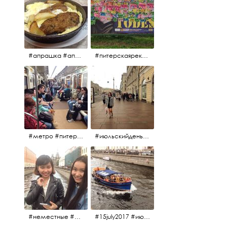
#апрашка #апраксиндвор #кафенаапрашке #куринаякотлетанасковороде #сковородка #кафедлясвоих
#питерскаяреклама #todes #куколки #окраинапитера #фрунзенскийрайон
#метро #питерскоеметро #невскаялиния
#июльскийдень2017 #15july2017 #невский
#неместные #июльскийдень2017
#15july2017 #июльскийдень2017 #катерок #bonfire