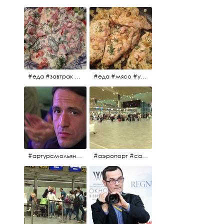
#еда #завтрак #витамины #помидоры #укроп #огурцы #сметана #салат
#еда #мясо #утро #завтрак #едакакисточниквдохновения
#артурсмольянинов @melnikovadsh #artursmolyaninov
#аэропорт #санктпетербург #пулково #мореморе #моремолнцепесок #дваночи