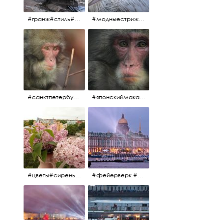
#гранж#стиль#тренд#тренд2017 #модныестрижки#санктпетербург #пеликан #птицы#причёски
#модныестрижки#стильныестрижки#причёски#зоопарк #пеликан#санктпетербург #причёскиподуше
#санктпетербург #macacafuscata #macaca #ленинградскийзоопарк #снежнаяобезьяна #японскиймакак #макака #зоопарк
#японскиймакак#снежнаяобезьяна#приматы#макака#зоопарк#животные#ленинградскийзоопарк#macaca#macacafuscata#санктпетербург
#цветы#сирень #розоваясирень #натюрморт #натюрмортсцветами #весна2012 #пробуждение
#фейерверк #салют #парусник #санктпетербург #белыеночи2012 #белыеночи #алыепаруса2012 #алыепаруса #нева