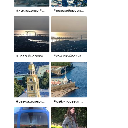
#лахтацентр #лахта #башнягазпром #газпром #башня #небоскрёбпитера #небоскрёб #финскийзалив #санктпетербург
#невскийпроспект #центргорода #санктпетербург #осень2017 #когдапаришьнадгородом
#нева #исаакий #исаакиевскийсобор #нева #васильевскийостров #адмиралтейскийрайон #финскийзалив #дворцовыймост #небонадпитером #осень2017
#финскийзалив #маркизовалужа #нева
#съемкасвертолета #вертолёт #съёмкасвертолёта #петропавловскаякрепость #заячийостров #санктпетербург
#съёмкасвертолёта #питер #петропавловскаякрепость #нева #осень2017