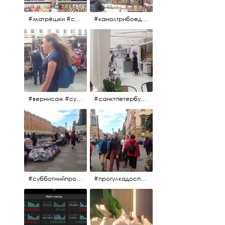
#матрёшки #сувениры #вернисаж
#каналгрибоедова #санктпетербург #вернисаж #
#вернисаж #сувениры #картины
#санктпетербург #летнеекафе
#субботнийпроменад #набережнаяканалагрибоедова #санктпетербург
#прогулкадоспасаиобратно #санктпетербург #15july2017 #субботнийпитерскийдень #субботнийпроменад #послеобеда