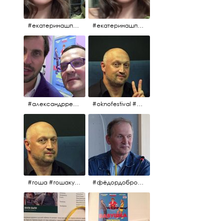
#екатеринашпица #шпица @ekaterinashpitsa
#екатеринашпица #шпица @ekaterinashpitsa
#александрревва #ревва #артурпирожков #бабушкалегкогоповедения @arthurpirozhkov
#oknofestival #gosha #гошакуценко
#гоша #гошакуценко #oknofestival
#фёдордобронравов #кино #хорошеекино #жилибыли