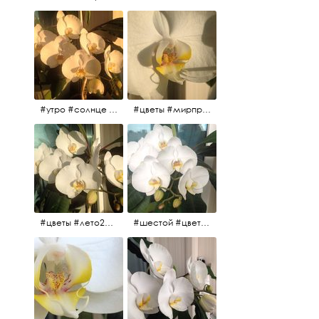
#утро #солнце #белыеночи2017 #санктпетербург #цветы #седьмойпошёл
#цветы #мирпрекрасен #пятьутра
#цветы #лето2017 #седьмойнаподходе #шестой #всегодевять
#шестой #цветыцветут #цветы #лето2017 #летнийснег