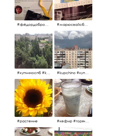
#фёдордобронравов #эдуардпарри #жилибыли #иринарозанова
#марюсвайсберг #александрревва #глюкоза #любовьвбольшомгороде #ххvфестивальроссийскогокино
#купчиноспб #kupchino
#kupchino #купчиноспб
#растение
#кефир #горячийкефир #национальноеблюдо #лаваш #вкусно