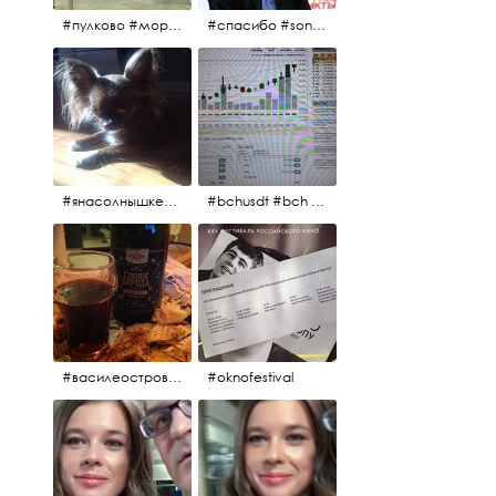
#пулково #море #песок #лето #морепесоксолнце #дваночи
#спасибо #sony #nikon #oknofestivsl @alex_kurov #aplgallery
#янасолнышкележу #янасолнышкогляжу #чихуахуа
#bchusdt #bch #usdt #sell #buy #exchange #markets #bitcoincash #cryptocurrency #pump
#василеостровское #синяяборода #пиво #пивовобла #вобла #рыба
#oknofestival