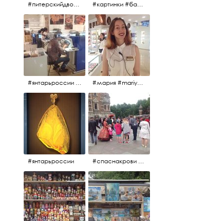
#питерскийдвор #спаснакрови #июльскийдень2017
#картинки #балетпитера #янтарьроссиии
#янтарьроссии #янтарь
#мария #mariya #янтарьроссии
#янтарьроссии
#спаснакрови #михайловскийсад