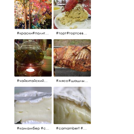
#краски#палитра#картина#живопись#aplgallery
#торт#тортсевер#север#severspb#северметрополь#безе#безесклубникой#тортвоздушный#тортсбезе#cake#meringuecake#meringuecakewithstrawberries @sever_metropol
#чайкитайский#чай#tea#teachinese @chinacook.ru
#мясо#шашлык#шашлыкмашлык #пальчикиоближешь
#камамбер #сыр #camambert
#camambert #сыр#камамбер