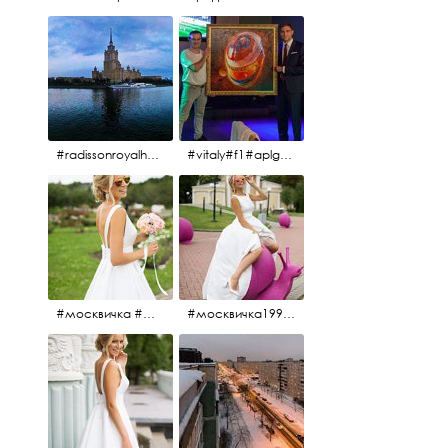
#radissonroyalhotel #рэдиссонройал#рэдиссонройалмосква #рекамосква#москва#гостиницаукраина#украина#hotel#отель#moscow @radissonroyalmoscow
#vitaly#f1#aplgallery#formula1
#москвичка #москвичка1990#вднх2016 #июль2016 #1990
#москвичка1990@#июль2016 #вднх2016 #1990