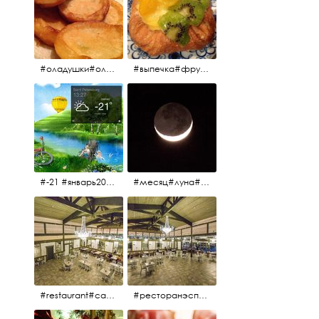
#оладушки#оладушкинакефире #оладушкисяблоками #кефир#яблоки С утра испёк, на кефире с яблоками.
#выпечка#фрукты#пекарня#зима
#-21 #январь2017 #зима2017 #санктпетербург2017
#месяц#луна#африканскаялуна#moon#moon🌙
#restaurant#candidates #aspila #restaurantaspils ресторан#ресторанэспиля#эспланада#концертнаяэстрада
#ресторанэспиля#restaurantaspils#aspila#candidates#эспланада#концертнаяэстрада