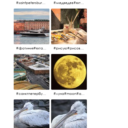
#saintpetersburg #санктпетербург#нева#троицкиймост#питерскоеутро#петропавловскаякрепость
#медведев#яхты#алыепаруса2023#белыеночи2013#санктпетербург #яхтафотиния#yacht#yachtphotinia
#фотиния#яхтафотиния#дмитриймедведев#медведев#яхта#алыепаруса2013#2013#алыепаруса #нева#санктпетербург #yachtphotinia#yacht
#рисую#рисовать#краскихолстмасло#картина#холст#кисточки#палитра#художник#портрет#aplgallery
#санктпетербург #исаакиевскийсобор #исакий
#луна#moon#апрельскаялуна#санктпетербург