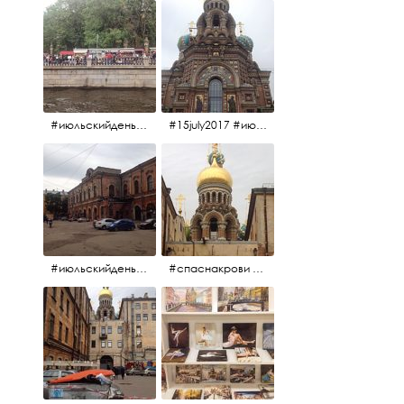
#июльскийдень2017 #15july2017
#15july2017 #июльскийдень2017 #спаснакрови
#июльскийдень2017 #15july2017
#спаснакрови #июльскийдень2017