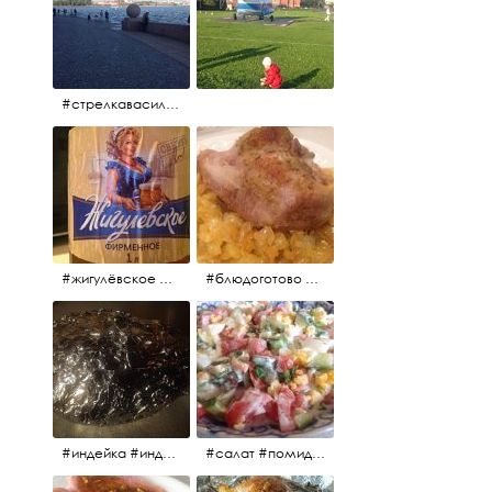
#стрелкавасильевскогоострова #нева #река
#жигулёвское #пиво #свежеепиво #beer #напиток
#блюдоготово #можнокушать #простолук #лук #индейкавфольге #мясоиндейки
#индейка #индейкавфольге #еда #мясоиндейки 🚀
#салат #помидоры #яйцо #огурцы #зелень #кинза #петрушка #укроп #сметана #соль #витамины