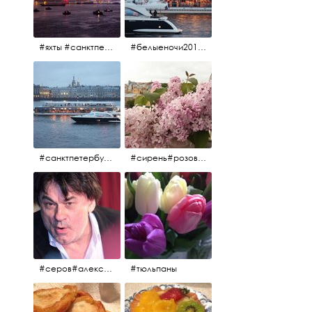
#яхты #санктпетербург #нева #белыеночи2012 #алыепаруса #алыепаруса2012#парусник#салют#фейерверк
#белыеночи2012 #белыеночи #2012 #нева #санктпетербург #яхты
#санктпетербург #нева#яхты#2012 #белыеночи#белыеночи2012
#сирень#розоваясирень#натюрморт#натюрмортсцветами#2012#весна2012
#серов#александрсеров#певец#народныйартист#эстрадныйпевец#композитор#тыменялюбишь#мадонна#ялюблютебядослёз
#тюльпаны