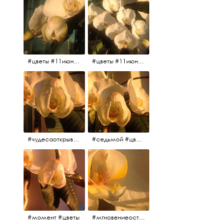
#цветы #11июня2017
#цветы #11июня2017
#чудесаоткрываются #красота #чудоприроды #нежность #цветы #прекрасное
#седьмой #цветы #жизньналоджии
#момент #цветы
#мгновениеостановись #прекрасныймомент #жаждарасцвета