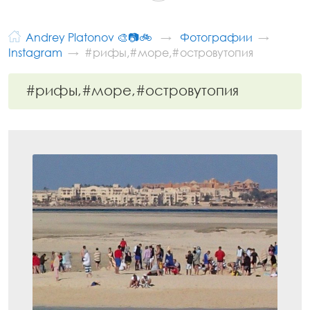
Andrey Platonov 🎨📷🚲
Фотографии
Instagram
#рифы,#море,#островутопия
#рифы,#море,#островутопия