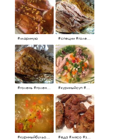
#мариную
#специи #голень #голеньиндейки #индейка #мясо #еда #завтрак #голеньиндейкивфольге
#голень #голеньиндейки #голеньиндейкивфольге #индейка #завтрак #еда #мясо
#куриныйсуп #еда #ужин #можнокушать
#куриныйбульон #лавровыйлист #помидоры #картофель #чеснок #лук #морковь #приправы #перецдушистый #курица #ужин #еда #сольповкусу #жёлтыйкарри #имбирь #кориандр #кокос #лимонныйсок #оливковоемасло #кумин #кайенскийперец
#еда #мясо #завтрак #источниквдохновения #люблюготовить