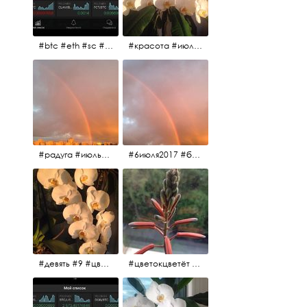
#btc #eth #sc #xrp #etc #maid #sys #naut #strat #pasc #dash #xmr #nxt #usdt #ltc#lsk #zec #str #rep #coin #markets #bitcoin
#красота #июльскоеутро
#радуга #июльскоеутро #радугавовсёнебо #6июля2017
#6июля2017 #белыеночи #питерскоеутро #джулаймонинг #июльскоеутро #радугавовсёнебо #радуга #дождик
#девять #9 #цветы
#цветокцветёт #flowers