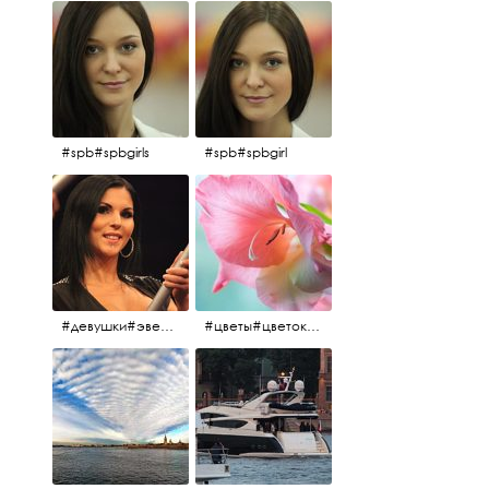
#spb#spbgirls
#spb#spbgirl
#девушки#эверласт#everlast#finland#southfinland#helsinki
#цветы#цветок#нежность