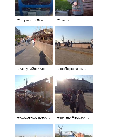
#вертолёт#балтийскиеавиалинии #петропавловскаякрепость #заячийостров #полётынадпитером #полётынадгородом #полёты
#змея
#летучийголландец #набережнаяневы
#набережная #людигуляют #биржевоймост
#кафенастрелкевасильевскогоострова #байкеры
#питер #васильевскийостров #байкеры #иностранцы