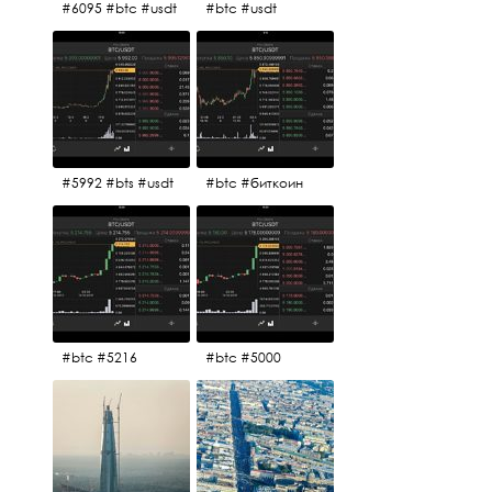
#6095 #btc #usdt
#btc #usdt
#5992 #bts #usdt
#btc #биткоин
#btc #5216
#btc #5000