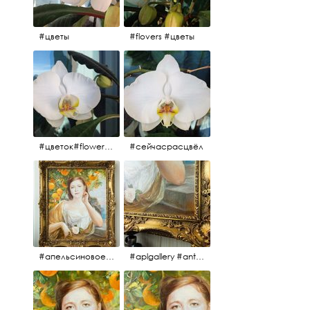
#цветы
#flovers #цветы
#цветок#flowers #💜🌸
#сейчасрасцвёл
#апельсиновоедерево #плодородие #изобилие #картина #портрет #живопись #девушка #апельсиновоедерево #плодородие #рама #антикварнаярама #антиквариат #antiques #abundance #aplgallery #portrait #painting #frame #fertility #orangetree @aplgallery
#aplgallery #antiques #painting #portrait #frame #antiqueframe #abundance #fertility #orangetree #антиквариат#картина#фрагмент #живопись #улыбка #девушка #портрет #рама #антикварнаярама #изобилие #плодородие #апельсиновоедерево