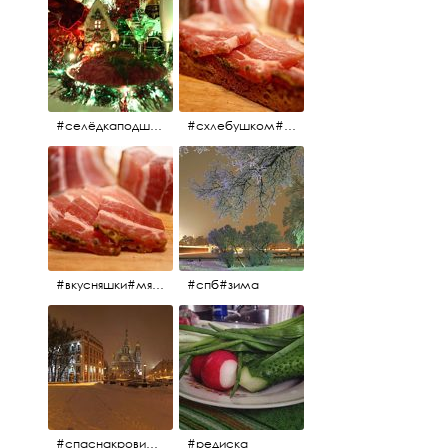
#селёдкаподшубой#основноеблюдо#новыйгод#шампанское#праздник
#схлебушком#мясо
#вкусняшки#мясо
#спб#зима
#спаснакрови#зима#спб
#редиска