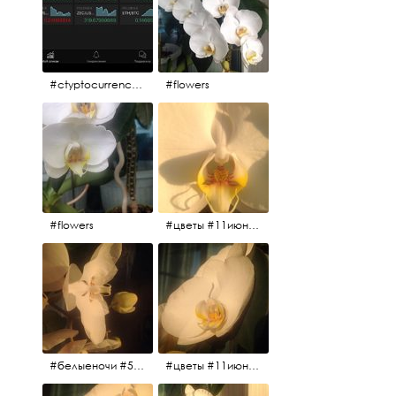
#ctyptocurrency #btc #eth
#flowers
#flowers
#цветы #11июня2017 #5утра #белыеночи
#белыеночи #5утра #11июня2017 #цветы
#цветы #11июня2017 #5утра #белыеночи