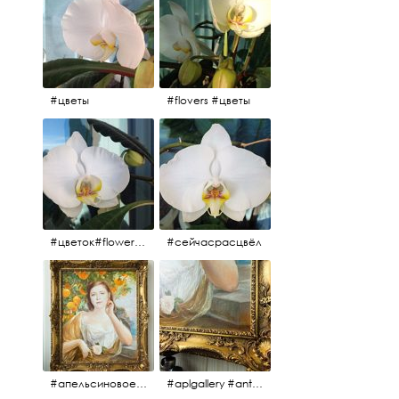
#цветы
#flovers #цветы
#цветок#flowers #💜🌸
#сейчасрасцвёл
#апельсиновоедерево #плодородие #изобилие #картина #портрет #живопись #девушка #апельсиновоедерево #плодородие #рама #антикварнаярама #антиквариат #antiques #abundance #aplgallery #portrait #painting #frame #fertility #orangetree @aplgallery
#aplgallery #antiques #painting #portrait #frame #antiqueframe #abundance #fertility #orangetree #антиквариат#картина#фрагмент #живопись #улыбка #девушка #портрет #рама #антикварнаярама #изобилие #плодородие #апельсиновоедерево