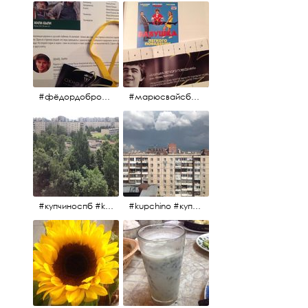
#фёдордобронравов #эдуардпарри #жилибыли #иринарозанова
#марюсвайсберг #александрревва #глюкоза #любовьвбольшомгороде #ххvфестивальроссийскогокино
#купчиноспб #kupchino
#kupchino #купчиноспб