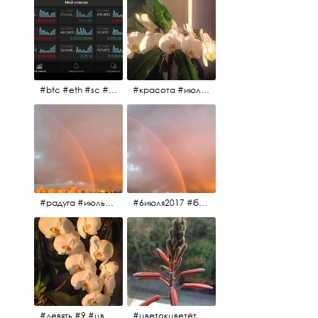
#btc #eth #sc #xrp #etc #maid #sys #naut #strat #pasc #dash #xmr #nxt #usdt #ltc#lsk #zec #str #rep #coin #markets #bitcoin
#красота #июльскоеутро
#радуга #июльскоеутро #радугавовсёнебо #6июля2017
#6июля2017 #белыеночи #питерскоеутро #джулаймонинг #июльскоеутро #радугавовсёнебо #радуга #дождик
#девять #9 #цветы
#цветокцветёт #flowers