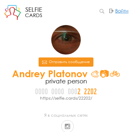
SELFIE
Войти
CARDS
Отправить сообщение
Andrey Platonov 🎨📷🚲
private person
0000
0000
000
2
2
2
0
2
https://selfie.cards/22202/
Я в социальных сетях