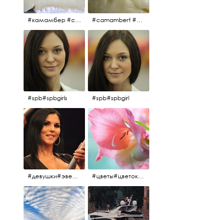
#камамбер #сыр #camambert
#camambert #сыр#камамбер
#spb#spbgirls
#spb#spbgirl
#девушки#эверласт#everlast#finland#southfinland#helsinki
#цветы#цветок#нежность