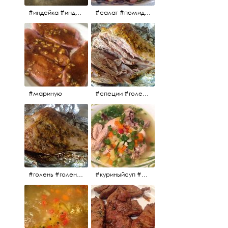
#индейка #индейкавфольге #еда #мясоиндейки 🚀
#салат #помидоры #яйцо #огурцы #зелень #кинза #петрушка #укроп #сметана #соль #витамины
#мариную
#специи #голень #голеньиндейки #индейка #мясо #еда #завтрак #голеньиндейкивфольге
#голень #голеньиндейки #голеньиндейкивфольге #индейка #завтрак #еда #мясо
#куриныйсуп #еда #ужин #можнокушать