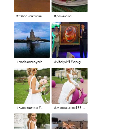
#спаснакрови#зима#спб
#редиска
#radissonroyalhotel #рэдиссонройал#рэдиссонройалмосква #рекамосква#москва#гостиницаукраина#украина#hotel#отель#moscow @radissonroyalmoscow
#vitaly#f1#aplgallery#formula1
#москвичка #москвичка1990#вднх2016 #июль2016 #1990
#москвичка1990@#июль2016 #вднх2016 #1990