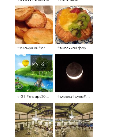
#оладушки#оладушкинакефире #оладушкисяблоками #кефир#яблоки С утра испёк, на кефире с яблоками.
#выпечка#фрукты#пекарня#зима
#-21 #январь2017 #зима2017 #санктпетербург2017
#месяц#луна#африканскаялуна#moon#moon🌙