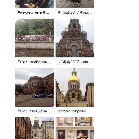
#неместные #июльскийдень2017
#15july2017 #июльскийдень2017 #катерок #bonfire
#июльскийдень2017 #15july2017
#15july2017 #июльскийдень2017 #спаснакрови
#июльскийдень2017 #15july2017
#спаснакрови #июльскийдень2017