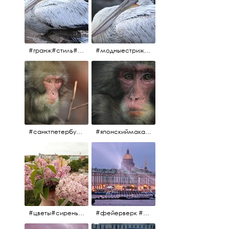
#гранж#стиль#тренд#тренд2017 #модныестрижки#санктпетербург #пеликан #птицы#причёски
#модныестрижки#стильныестрижки#причёски#зоопарк #пеликан#санктпетербург #причёскиподуше
#санктпетербург #macacafuscata #macaca #ленинградскийзоопарк #снежнаяобезьяна #японскиймакак #макака #зоопарк
#японскиймакак#снежнаяобезьяна#приматы#макака#зоопарк#животные#ленинградскийзоопарк#macaca#macacafuscata#санктпетербург
#цветы#сирень #розоваясирень #натюрморт #натюрмортсцветами #весна2012 #пробуждение
#фейерверк #салют #парусник #санктпетербург #белыеночи2012 #белыеночи #алыепаруса2012 #алыепаруса #нева