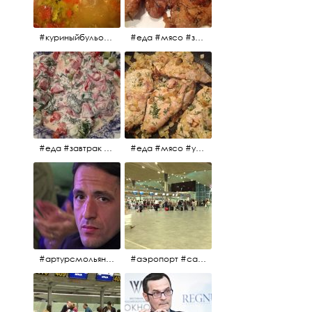
#куриныйбульон #лавровыйлист #помидоры #картофель #чеснок #лук #морковь #приправы #перецдушистый #курица #ужин #еда #сольповкусу #жёлтыйкарри #имбирь #кориандр #кокос #лимонныйсок #оливковоемасло #кумин #кайенскийперец
#еда #мясо #завтрак #источниквдохновения #люблюготовить
#еда #завтрак #витамины #помидоры #укроп #огурцы #сметана #салат
#еда #мясо #утро #завтрак #едакакисточниквдохновения
#артурсмольянинов @melnikovadsh #artursmolyaninov
#аэропорт #санктпетербург #пулково #мореморе #моремолнцепесок #дваночи