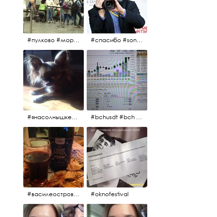
#пулково #море #песок #лето #морепесоксолнце #дваночи
#спасибо #sony #nikon #oknofestivsl @alex_kurov #aplgallery
#янасолнышкележу #янасолнышкогляжу #чихуахуа
#bchusdt #bch #usdt #sell #buy #exchange #markets #bitcoincash #cryptocurrency #pump
#василеостровское #синяяборода #пиво #пивовобла #вобла #рыба
#oknofestival