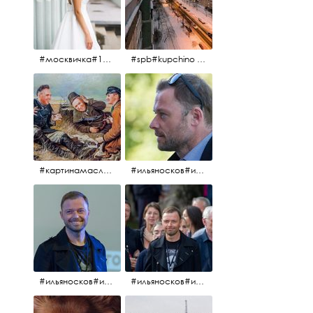
#москвичка#1990#вднх2016#июль2016#
#spb#kupchino #крышапотекла
#картинамаслом #картина #охотники#хорошеенастроение #aplgallery
#ильяносков#ильяносков2016#очеммолчатфранцузы #санктпетербург #кино#фильфильфильм @ilya_noskov_official
#ильяносков#ильяносков_главныйгерой #санктпетербург #ленфильм# @ilya_noskov_official #контрибуция#очеммолчатфранцузы#эдуардпичугин
#ильяносков#ильяносков_главныйгерой @ilya_noskov_official #очеммолчатфранцузы#очёммолчатфранцузы