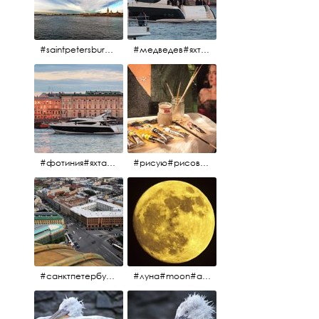
#saintpetersburg #санктпетербург#нева#троицкиймост#питерскоеутро#петропавловскаякрепость
#медведев#яхты#алыепаруса2023#белыеночи2013#санктпетербург #яхтафотиния#yacht#yachtphotinia
#фотиния#яхтафотиния#дмитриймедведев#медведев#яхта#алыепаруса2013#2013#алыепаруса #нева#санктпетербург #yachtphotinia#yacht
#рисую#рисовать#краскихолстмасло#картина#холст#кисточки#палитра#художник#портрет#aplgallery
#санктпетербург #исаакиевскийсобор #исакий
#луна#moon#апрельскаялуна#санктпетербург