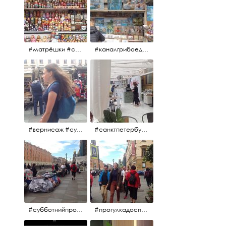
#матрёшки #сувениры #вернисаж
#каналгрибоедова #санктпетербург #вернисаж #
#вернисаж #сувениры #картины
#санктпетербург #летнеекафе
#субботнийпроменад #набережнаяканалагрибоедова #санктпетербург
#прогулкадоспасаиобратно #санктпетербург #15july2017 #субботнийпитерскийдень #субботнийпроменад #послеобеда