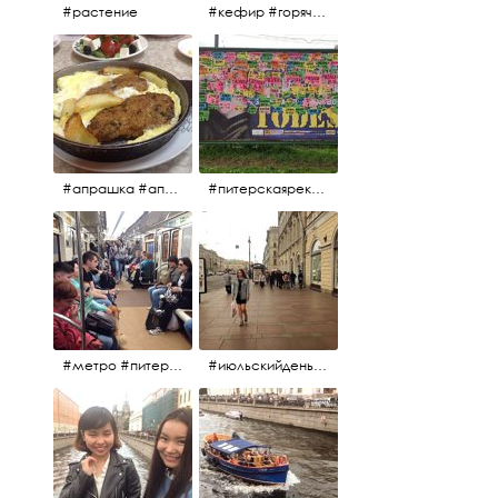
#растение
#кефир #горячийкефир #национальноеблюдо #лаваш #вкусно
#апрашка #апраксиндвор #кафенаапрашке #куринаякотлетанасковороде #сковородка #кафедлясвоих
#питерскаяреклама #todes #куколки #окраинапитера #фрунзенскийрайон
#метро #питерскоеметро #невскаялиния
#июльскийдень2017 #15july2017 #невский