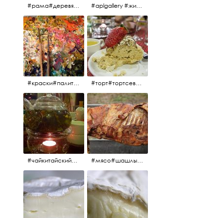
#рама#деревяннаярама#антиквариат#живопись#aplgallery
#aplgallery #живопись #портрет
#краски#палитра#картина#живопись#aplgallery
#торт#тортсевер#север#severspb#северметрополь#безе#безесклубникой#тортвоздушный#тортсбезе#cake#meringuecake#meringuecakewithstrawberries @sever_metropol
#чайкитайский#чай#tea#teachinese @chinacook.ru
#мясо#шашлык#шашлыкмашлык #пальчикиоближешь