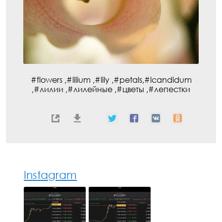
#flowers ,#lilium ,#lily ,#petals,#lcandidum
,#лилии ,#лилейные ,#цветы ,#лепестки
Instagram