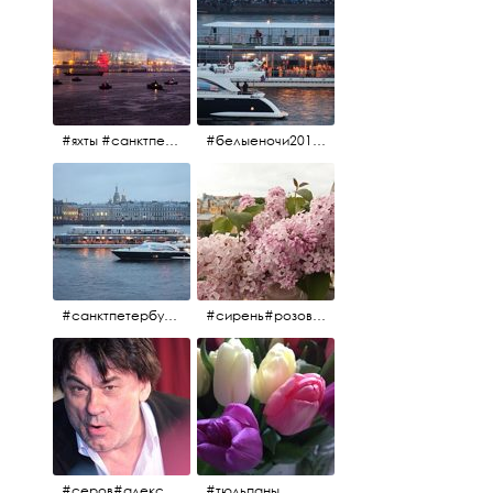
#яхты #санктпетербург #нева #белыеночи2012 #алыепаруса #алыепаруса2012#парусник#салют#фейерверк
#белыеночи2012 #белыеночи #2012 #нева #санктпетербург #яхты
#санктпетербург #нева#яхты#2012 #белыеночи#белыеночи2012
#сирень#розоваясирень#натюрморт#натюрмортсцветами#2012#весна2012
#серов#александрсеров#певец#народныйартист#эстрадныйпевец#композитор#тыменялюбишь#мадонна#ялюблютебядослёз
#тюльпаны