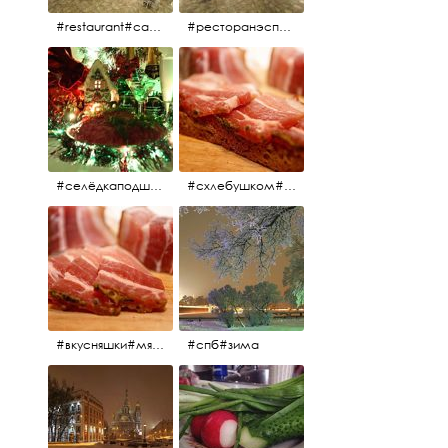
#restaurant#candidates #aspila #restaurantaspils ресторан#ресторанэспиля#эспланада#концертнаяэстрада
#ресторанэспиля#restaurantaspils#aspila#candidates#эспланада#концертнаяэстрада
#селёдкаподшубой#основноеблюдо#новыйгод#шампанское#праздник
#схлебушком#мясо
#вкусняшки#мясо
#спб#зима