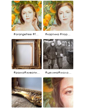
#orangetree #fertility #abundance #portrait #painting #живопись #портрет #картина #девушка #улыбка #aplgallery
#картина #портрет #живопись #апельсиновоедерево # девушка #улыбка #изобилие #плодородие #painting #portrait #abundance #fertility #orangetree #aplgallery
#рама#живопись#антиквариат#спб#aplgallery
#целина#молодёжьнацелине#комсомолки#50тыегода #50тые#СССР