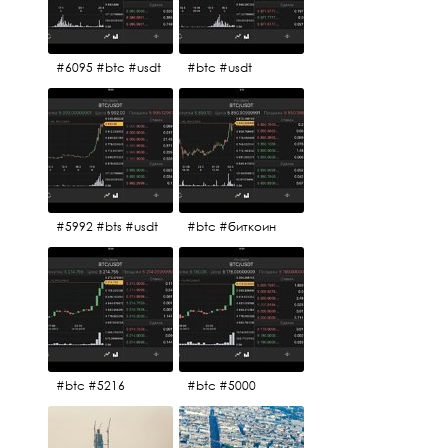
#6095 #btc #usdt
#btc #usdt
#5992 #bts #usdt
#btc #биткоин
#btc #5216
#btc #5000