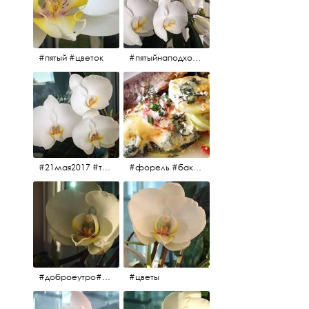
#пятый #цветок
#пятыйнаподходе# цветы #весна2017
#21мая2017 #трио #цветы
#форель #баклажаны #помидоры #завтрак
#доброеутро#май#солнце#цветы #майсолнцецветы
#цветы