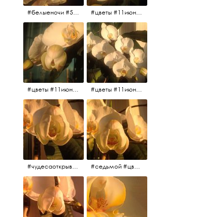
#белыеночи #5утра #11июня2017 #цветы
#цветы #11июня2017 #5утра #белыеночи
#цветы #11июня2017
#цветы #11июня2017
#чудесаоткрываются #красота #чудоприроды #нежность #цветы #прекрасное
#седьмой #цветы #жизньналоджии