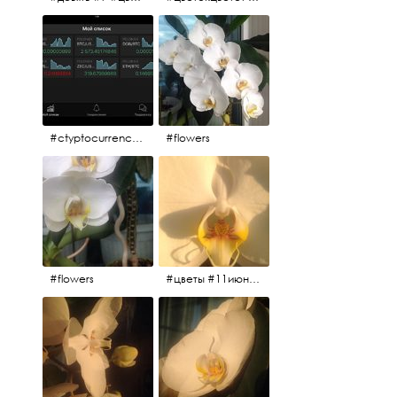
#ctyptocurrency #btc #eth
#flowers
#flowers
#цветы #11июня2017 #5утра #белыеночи