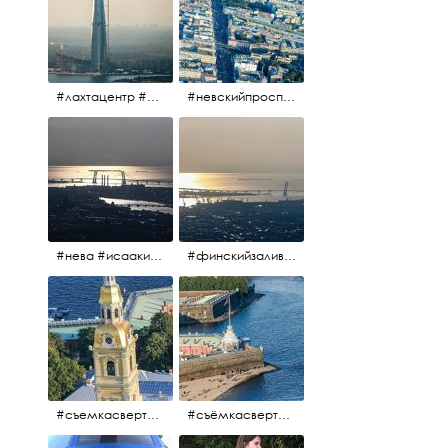
#лахтацентр #лахта #башнягазпром #газпром #башня #небоскрёбпитера #небоскрёб #финскийзалив #санктпетербург
#невскийпроспект #центргорода #санктпетербург #осень2017 #когдапаришьнадгородом
#нева #исаакий #исаакиевскийсобор #нева #васильевскийостров #адмиралтейскийрайон #финскийзалив #дворцовыймост #небонадпитером #осень2017
#финскийзалив #маркизовалужа #нева
#съемкасвертолета #вертолёт #съёмкасвертолёта #петропавловскаякрепость #заячийостров #санктпетербург
#съёмкасвертолёта #питер #петропавловскаякрепость #нева #осень2017