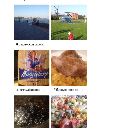
#стрелкавасильевскогоострова #нева #река
#жигулёвское #пиво #свежеепиво #beer #напиток
#блюдоготово #можнокушать #простолук #лук #индейкавфольге #мясоиндейки