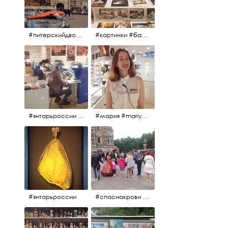
#питерскийдвор #спаснакрови #июльскийдень2017
#картинки #балетпитера #янтарьроссиии
#янтарьроссии #янтарь
#мария #mariya #янтарьроссии
#янтарьроссии
#спаснакрови #михайловскийсад