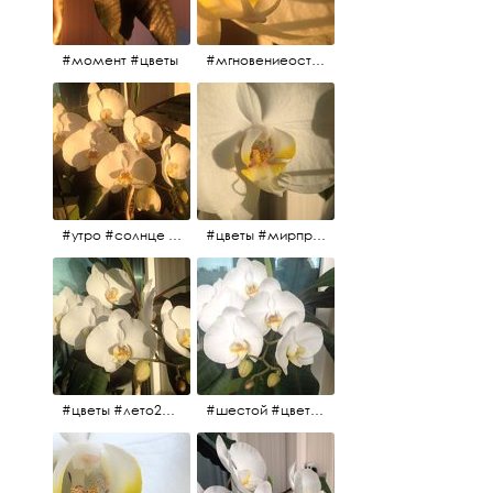
#момент #цветы
#мгновениеостановись #прекрасныймомент #жаждарасцвета
#утро #солнце #белыеночи2017 #санктпетербург #цветы #седьмойпошёл
#цветы #мирпрекрасен #пятьутра
#цветы #лето2017 #седьмойнаподходе #шестой #всегодевять
#шестой #цветыцветут #цветы #лето2017 #летнийснег