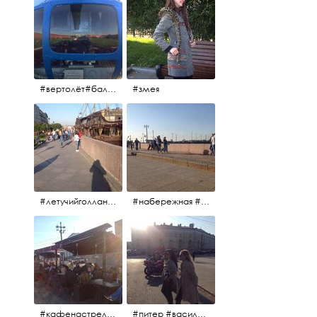
#вертолёт#балтийскиеавиалинии #петропавловскаякрепость #заячийостров #полётынадпитером #полётынадгородом #полёты
#змея
#летучийголландец #набережнаяневы
#набережная #людигуляют #биржевоймост
#кафенастрелкевасильевскогоострова #байкеры
#питер #васильевскийостров #байкеры #иностранцы