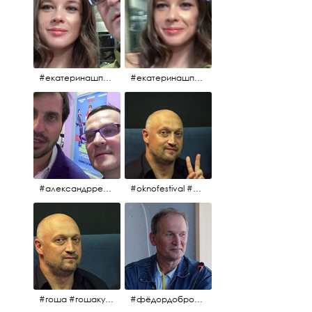
#екатеринашпица #шпица @ekaterinashpitsa
#екатеринашпица #шпица @ekaterinashpitsa
#александрревва #ревва #артурпирожков #бабушкалегкогоповедения @arthurpirozhkov
#oknofestival #gosha #гошакуценко
#гоша #гошакуценко #oknofestival
#фёдордобронравов #кино #хорошеекино #жилибыли