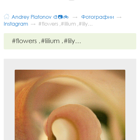
Andrey Platonov 🎨📷🚲
Фотографии
Instagram
#flowers ,#lilium ,#lily…
#flowers ,#lilium ,#lily…