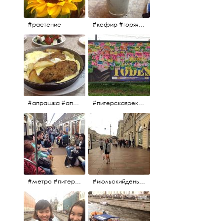
#растение
#кефир #горячийкефир #национальноеблюдо #лаваш #вкусно
#апрашка #апраксиндвор #кафенаапрашке #куринаякотлетанасковороде #сковородка #кафедлясвоих
#питерскаяреклама #todes #куколки #окраинапитера #фрунзенскийрайон
#метро #питерскоеметро #невскаялиния
#июльскийдень2017 #15july2017 #невский