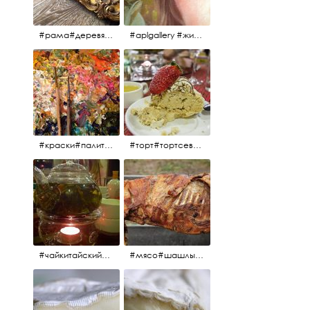
#рама#деревяннаярама#антиквариат#живопись#aplgallery
#aplgallery #живопись #портрет
#краски#палитра#картина#живопись#aplgallery
#торт#тортсевер#север#severspb#северметрополь#безе#безесклубникой#тортвоздушный#тортсбезе#cake#meringuecake#meringuecakewithstrawberries @sever_metropol
#чайкитайский#чай#tea#teachinese @chinacook.ru
#мясо#шашлык#шашлыкмашлык #пальчикиоближешь