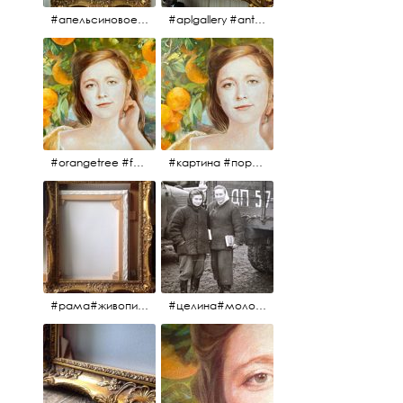
#апельсиновоедерево #плодородие #изобилие #картина #портрет #живопись #девушка #апельсиновоедерево #плодородие #рама #антикварнаярама #антиквариат #antiques #abundance #aplgallery #portrait #painting #frame #fertility #orangetree @aplgallery
#aplgallery #antiques #painting #portrait #frame #antiqueframe #abundance #fertility #orangetree #антиквариат#картина#фрагмент #живопись #улыбка #девушка #портрет #рама #антикварнаярама #изобилие #плодородие #апельсиновоедерево
#orangetree #fertility #abundance #portrait #painting #живопись #портрет #картина #девушка #улыбка #aplgallery
#картина #портрет #живопись #апельсиновоедерево # девушка #улыбка #изобилие #плодородие #painting #portrait #abundance #fertility #orangetree #aplgallery
#рама#живопись#антиквариат#спб#aplgallery
#целина#молодёжьнацелине#комсомолки#50тыегода #50тые#СССР