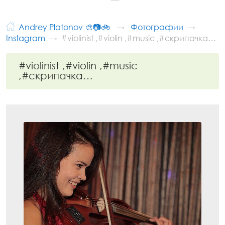
Andrey Platonov 🎨📷🚲
Фотографии
Instagram
#violinist ,#violin ,#music ,#скрипачка…
#violinist ,#violin ,#music
,#скрипачка…