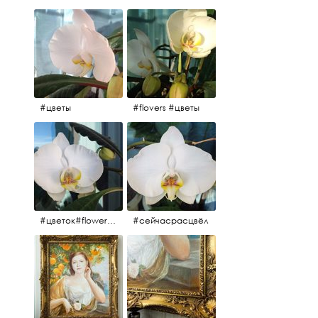
#цветы
#flovers #цветы
#цветок#flowers #💜🌸
#сейчасрасцвёл