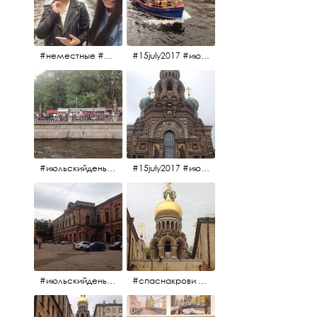
#неместные #июльскийдень2017
#15july2017 #июльскийдень2017 #катерок #bonfire
#июльскийдень2017 #15july2017
#15july2017 #июльскийдень2017 #спаснакрови
#июльскийдень2017 #15july2017
#спаснакрови #июльскийдень2017