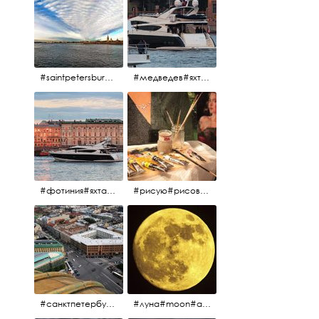
#saintpetersburg #санктпетербург#нева#троицкиймост#питерскоеутро#петропавловскаякрепость
#медведев#яхты#алыепаруса2023#белыеночи2013#санктпетербург #яхтафотиния#yacht#yachtphotinia
#фотиния#яхтафотиния#дмитриймедведев#медведев#яхта#алыепаруса2013#2013#алыепаруса #нева#санктпетербург #yachtphotinia#yacht
#рисую#рисовать#краскихолстмасло#картина#холст#кисточки#палитра#художник#портрет#aplgallery
#санктпетербург #исаакиевскийсобор #исакий
#луна#moon#апрельскаялуна#санктпетербург