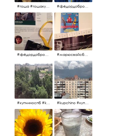
#гоша #гошакуценко #oknofestival
#фёдордобронравов #кино #хорошеекино #жилибыли
#фёдордобронравов #эдуардпарри #жилибыли #иринарозанова
#марюсвайсберг #александрревва #глюкоза #любовьвбольшомгороде #ххvфестивальроссийскогокино
#купчиноспб #kupchino
#kupchino #купчиноспб