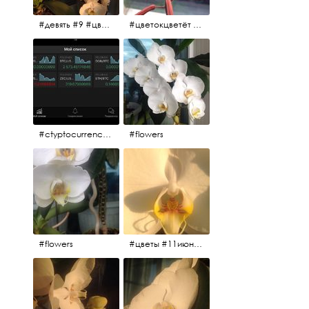
#девять #9 #цветы
#цветокцветёт #flowers
#ctyptocurrency #btc #eth
#flowers
#flowers
#цветы #11июня2017 #5утра #белыеночи