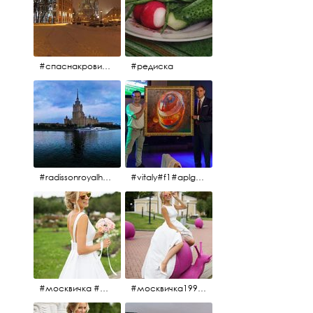
#спаснакрови#зима#спб
#редиска
#radissonroyalhotel #рэдиссонройал#рэдиссонройалмосква #рекамосква#москва#гостиницаукраина#украина#hotel#отель#moscow @radissonroyalmoscow
#vitaly#f1#aplgallery#formula1
#москвичка #москвичка1990#вднх2016 #июль2016 #1990
#москвичка1990@#июль2016 #вднх2016 #1990