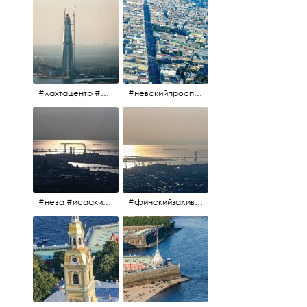
#лахтацентр #лахта #башнягазпром #газпром #башня #небоскрёбпитера #небоскрёб #финскийзалив #санктпетербург
#невскийпроспект #центргорода #санктпетербург #осень2017 #когдапаришьнадгородом
#нева #исаакий #исаакиевскийсобор #нева #васильевскийостров #адмиралтейскийрайон #финскийзалив #дворцовыймост #небонадпитером #осень2017
#финскийзалив #маркизовалужа #нева