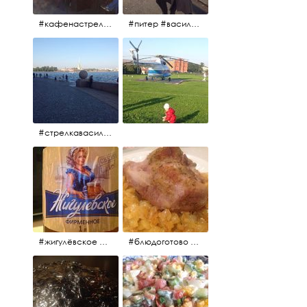
#кафенастрелкевасильевскогоострова #байкеры
#питер #васильевскийостров #байкеры #иностранцы
#стрелкавасильевскогоострова #нева #река
#жигулёвское #пиво #свежеепиво #beer #напиток
#блюдоготово #можнокушать #простолук #лук #индейкавфольге #мясоиндейки