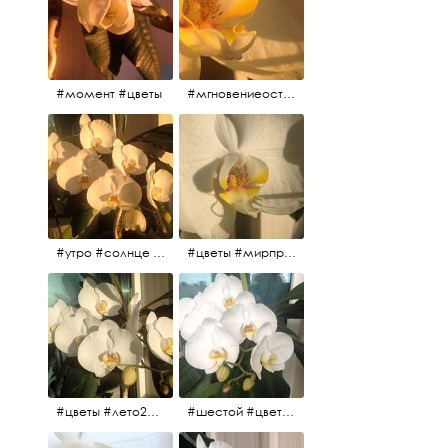
#момент #цветы
#мгновениеостановись #прекрасныймомент #жаждарасцвета
#утро #солнце #белыеночи2017 #санктпетербург #цветы #седьмойпошёл
#цветы #мирпрекрасен #пятьутра
#цветы #лето2017 #седьмойнаподходе #шестой #всегодевять
#шестой #цветыцветут #цветы #лето2017 #летнийснег