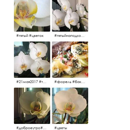
#пятый #цветок
#пятыйнаподходе# цветы #весна2017
#21мая2017 #трио #цветы
#форель #баклажаны #помидоры #завтрак
#доброеутро#май#солнце#цветы #майсолнцецветы
#цветы