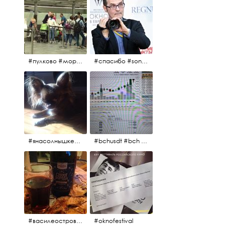
#пулково #море #песок #лето #морепесоксолнце #дваночи
#спасибо #sony #nikon #oknofestivsl @alex_kurov #aplgallery
#янасолнышкележу #янасолнышкогляжу #чихуахуа
#bchusdt #bch #usdt #sell #buy #exchange #markets #bitcoincash #cryptocurrency #pump
#василеостровское #синяяборода #пиво #пивовобла #вобла #рыба
#oknofestival