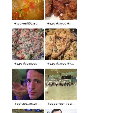
#куриныйбульон #лавровыйлист #помидоры #картофель #чеснок #лук #морковь #приправы #перецдушистый #курица #ужин #еда #сольповкусу #жёлтыйкарри #имбирь #кориандр #кокос #лимонныйсок #оливковоемасло #кумин #кайенскийперец
#еда #мясо #завтрак #источниквдохновения #люблюготовить
#еда #завтрак #витамины #помидоры #укроп #огурцы #сметана #салат
#еда #мясо #утро #завтрак #едакакисточниквдохновения
#артурсмольянинов @melnikovadsh #artursmolyaninov
#аэропорт #санктпетербург #пулково #мореморе #моремолнцепесок #дваночи