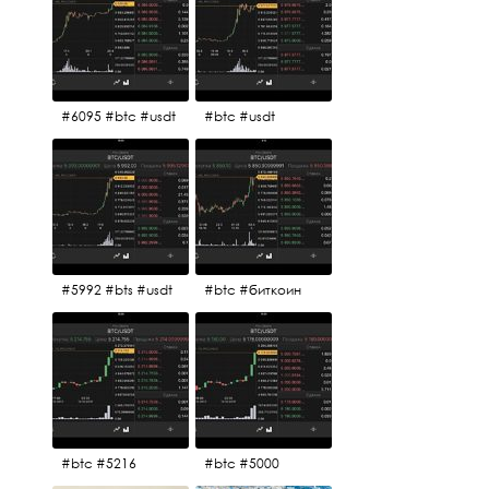
#6095 #btc #usdt
#btc #usdt
#5992 #bts #usdt
#btc #биткоин
#btc #5216
#btc #5000