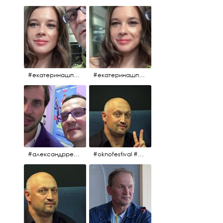
#екатеринашпица #шпица @ekaterinashpitsa
#екатеринашпица #шпица @ekaterinashpitsa
#александрревва #ревва #артурпирожков #бабушкалегкогоповедения @arthurpirozhkov
#oknofestival #gosha #гошакуценко