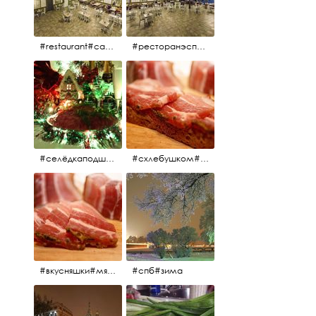
#restaurant#candidates #aspila #restaurantaspils ресторан#ресторанэспиля#эспланада#концертнаяэстрада
#ресторанэспиля#restaurantaspils#aspila#candidates#эспланада#концертнаяэстрада
#селёдкаподшубой#основноеблюдо#новыйгод#шампанское#праздник
#схлебушком#мясо
#вкусняшки#мясо
#спб#зима