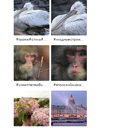
#гранж#стиль#тренд#тренд2017 #модныестрижки#санктпетербург #пеликан #птицы#причёски
#модныестрижки#стильныестрижки#причёски#зоопарк #пеликан#санктпетербург #причёскиподуше
#санктпетербург #macacafuscata #macaca #ленинградскийзоопарк #снежнаяобезьяна #японскиймакак #макака #зоопарк
#японскиймакак#снежнаяобезьяна#приматы#макака#зоопарк#животные#ленинградскийзоопарк#macaca#macacafuscata#санктпетербург