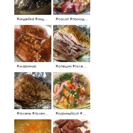
#индейка #индейкавфольге #еда #мясоиндейки 🚀
#салат #помидоры #яйцо #огурцы #зелень #кинза #петрушка #укроп #сметана #соль #витамины
#мариную
#специи #голень #голеньиндейки #индейка #мясо #еда #завтрак #голеньиндейкивфольге
#голень #голеньиндейки #голеньиндейкивфольге #индейка #завтрак #еда #мясо
#куриныйсуп #еда #ужин #можнокушать