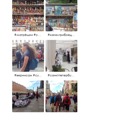
#матрёшки #сувениры #вернисаж
#каналгрибоедова #санктпетербург #вернисаж #
#вернисаж #сувениры #картины
#санктпетербург #летнеекафе