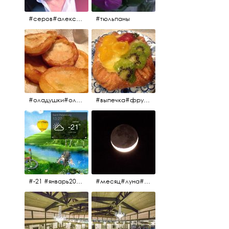
#серов#александрсеров#певец#народныйартист#эстрадныйпевец#композитор#тыменялюбишь#мадонна#ялюблютебядослёз
#тюльпаны
#оладушки#оладушкинакефире #оладушкисяблоками #кефир#яблоки С утра испёк, на кефире с яблоками.
#выпечка#фрукты#пекарня#зима
#-21 #январь2017 #зима2017 #санктпетербург2017
#месяц#луна#африканскаялуна#moon#moon🌙