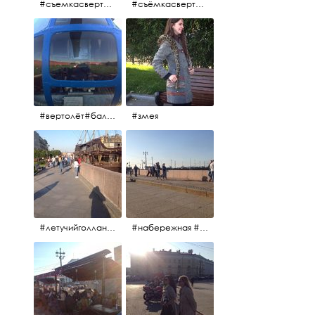
#съемкасвертолета #вертолёт #съёмкасвертолёта #петропавловскаякрепость #заячийостров #санктпетербург
#съёмкасвертолёта #питер #петропавловскаякрепость #нева #осень2017
#вертолёт#балтийскиеавиалинии #петропавловскаякрепость #заячийостров #полётынадпитером #полётынадгородом #полёты
#змея
#летучийголландец #набережнаяневы
#набережная #людигуляют #биржевоймост