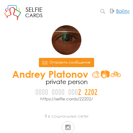
SELFIE
Войти
CARDS
Отправить сообщение
Andrey Platonov 🎨📷🚲
private person
0000
0000
000
2
2
2
0
2
https://selfie.cards/22202/
Я в социальных сетях