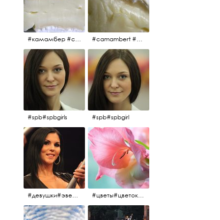
#камамбер #сыр #camambert
#camambert #сыр#камамбер
#spb#spbgirls
#spb#spbgirl
#девушки#эверласт#everlast#finland#southfinland#helsinki
#цветы#цветок#нежность