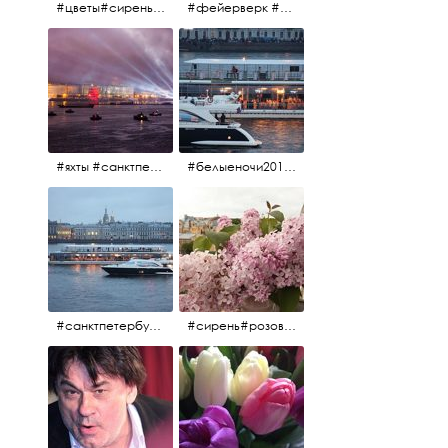
#цветы#сирень #розоваясирень #натюрморт #натюрмортсцветами #весна2012 #пробуждение
#фейерверк #салют #парусник #санктпетербург #белыеночи2012 #белыеночи #алыепаруса2012 #алыепаруса #нева
#яхты #санктпетербург #нева #белыеночи2012 #алыепаруса #алыепаруса2012#парусник#салют#фейерверк
#белыеночи2012 #белыеночи #2012 #нева #санктпетербург #яхты
#санктпетербург #нева#яхты#2012 #белыеночи#белыеночи2012
#сирень#розоваясирень#натюрморт#натюрмортсцветами#2012#весна2012