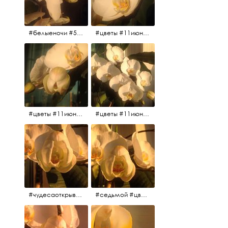
#белыеночи #5утра #11июня2017 #цветы
#цветы #11июня2017 #5утра #белыеночи
#цветы #11июня2017
#цветы #11июня2017
#чудесаоткрываются #красота #чудоприроды #нежность #цветы #прекрасное
#седьмой #цветы #жизньналоджии