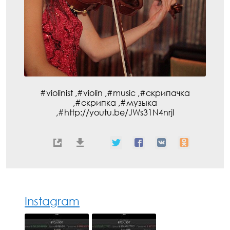
#violinist ,#violin ,#music ,#скрипачка
,#скрипка ,#музыка
,#http://youtu.be/JWs31N4nrjl
Instagram