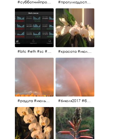
#субботнийпроменад #набережнаяканалагрибоедова #санктпетербург
#прогулкадоспасаиобратно #санктпетербург #15july2017 #субботнийпитерскийдень #субботнийпроменад #послеобеда
#btc #eth #sc #xrp #etc #maid #sys #naut #strat #pasc #dash #xmr #nxt #usdt #ltc#lsk #zec #str #rep #coin #markets #bitcoin
#красота #июльскоеутро
#радуга #июльскоеутро #радугавовсёнебо #6июля2017
#6июля2017 #белыеночи #питерскоеутро #джулаймонинг #июльскоеутро #радугавовсёнебо #радуга #дождик