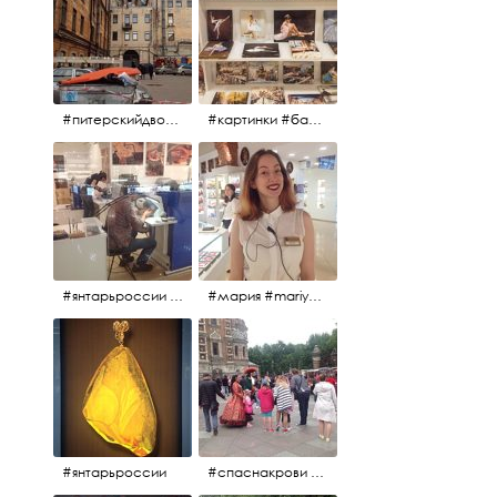
#питерскийдвор #спаснакрови #июльскийдень2017
#картинки #балетпитера #янтарьроссиии
#янтарьроссии #янтарь
#мария #mariya #янтарьроссии
#янтарьроссии
#спаснакрови #михайловскийсад