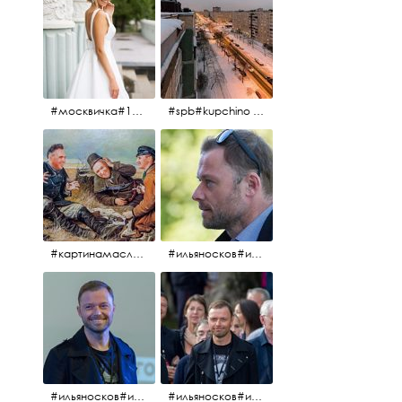
#москвичка#1990#вднх2016#июль2016#
#spb#kupchino #крышапотекла
#картинамаслом #картина #охотники#хорошеенастроение #aplgallery
#ильяносков#ильяносков2016#очеммолчатфранцузы #санктпетербург #кино#фильфильфильм @ilya_noskov_official
#ильяносков#ильяносков_главныйгерой #санктпетербург #ленфильм# @ilya_noskov_official #контрибуция#очеммолчатфранцузы#эдуардпичугин
#ильяносков#ильяносков_главныйгерой @ilya_noskov_official #очеммолчатфранцузы#очёммолчатфранцузы