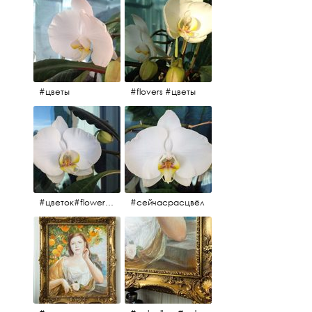
#цветы
#flovers #цветы
#цветок#flowers #💜🌸
#сейчасрасцвёл