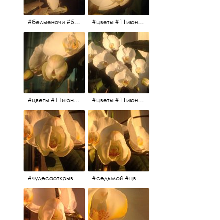
#белыеночи #5утра #11июня2017 #цветы
#цветы #11июня2017 #5утра #белыеночи
#цветы #11июня2017
#цветы #11июня2017
#чудесаоткрываются #красота #чудоприроды #нежность #цветы #прекрасное
#седьмой #цветы #жизньналоджии