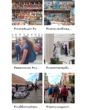
#матрёшки #сувениры #вернисаж
#каналгрибоедова #санктпетербург #вернисаж #
#вернисаж #сувениры #картины
#санктпетербург #летнеекафе
#субботнийпроменад #набережнаяканалагрибоедова #санктпетербург
#прогулкадоспасаиобратно #санктпетербург #15july2017 #субботнийпитерскийдень #субботнийпроменад #послеобеда