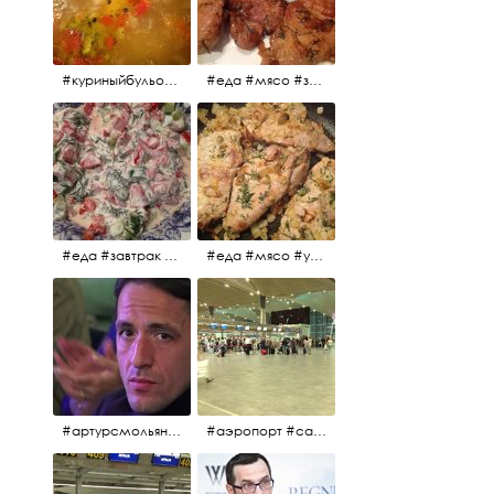
#куриныйбульон #лавровыйлист #помидоры #картофель #чеснок #лук #морковь #приправы #перецдушистый #курица #ужин #еда #сольповкусу #жёлтыйкарри #имбирь #кориандр #кокос #лимонныйсок #оливковоемасло #кумин #кайенскийперец
#еда #мясо #завтрак #источниквдохновения #люблюготовить
#еда #завтрак #витамины #помидоры #укроп #огурцы #сметана #салат
#еда #мясо #утро #завтрак #едакакисточниквдохновения
#артурсмольянинов @melnikovadsh #artursmolyaninov
#аэропорт #санктпетербург #пулково #мореморе #моремолнцепесок #дваночи