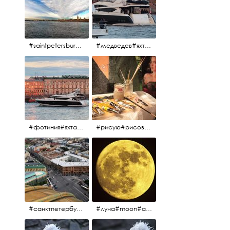
#saintpetersburg #санктпетербург#нева#троицкиймост#питерскоеутро#петропавловскаякрепость
#медведев#яхты#алыепаруса2023#белыеночи2013#санктпетербург #яхтафотиния#yacht#yachtphotinia
#фотиния#яхтафотиния#дмитриймедведев#медведев#яхта#алыепаруса2013#2013#алыепаруса #нева#санктпетербург #yachtphotinia#yacht
#рисую#рисовать#краскихолстмасло#картина#холст#кисточки#палитра#художник#портрет#aplgallery
#санктпетербург #исаакиевскийсобор #исакий
#луна#moon#апрельскаялуна#санктпетербург