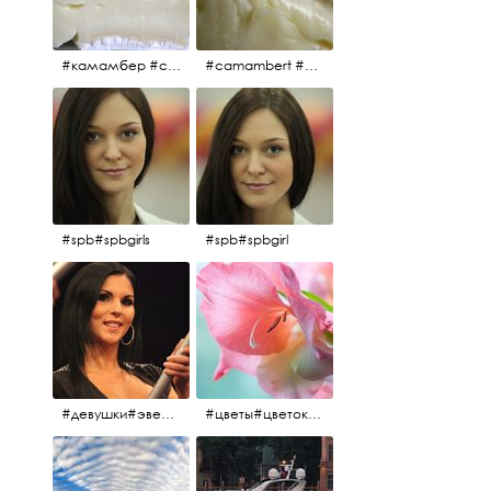
#камамбер #сыр #camambert
#camambert #сыр#камамбер
#spb#spbgirls
#spb#spbgirl
#девушки#эверласт#everlast#finland#southfinland#helsinki
#цветы#цветок#нежность