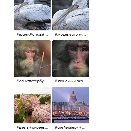
#гранж#стиль#тренд#тренд2017 #модныестрижки#санктпетербург #пеликан #птицы#причёски
#модныестрижки#стильныестрижки#причёски#зоопарк #пеликан#санктпетербург #причёскиподуше
#санктпетербург #macacafuscata #macaca #ленинградскийзоопарк #снежнаяобезьяна #японскиймакак #макака #зоопарк
#японскиймакак#снежнаяобезьяна#приматы#макака#зоопарк#животные#ленинградскийзоопарк#macaca#macacafuscata#санктпетербург
#цветы#сирень #розоваясирень #натюрморт #натюрмортсцветами #весна2012 #пробуждение
#фейерверк #салют #парусник #санктпетербург #белыеночи2012 #белыеночи #алыепаруса2012 #алыепаруса #нева