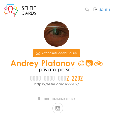
SELFIE
Войти
CARDS
Отправить сообщение
Andrey Platonov 🎨📷🚲
private person
0000
0000
000
2
2
2
0
2
https://selfie.cards/22202/
Я в социальных сетях