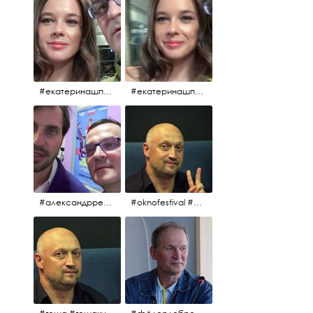
#екатеринашпица #шпица @ekaterinashpitsa
#екатеринашпица #шпица @ekaterinashpitsa
#александрревва #ревва #артурпирожков #бабушкалегкогоповедения @arthurpirozhkov
#oknofestival #gosha #гошакуценко