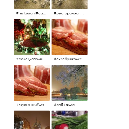
#restaurant#candidates #aspila #restaurantaspils ресторан#ресторанэспиля#эспланада#концертнаяэстрада
#ресторанэспиля#restaurantaspils#aspila#candidates#эспланада#концертнаяэстрада
#селёдкаподшубой#основноеблюдо#новыйгод#шампанское#праздник
#схлебушком#мясо
#вкусняшки#мясо
#спб#зима