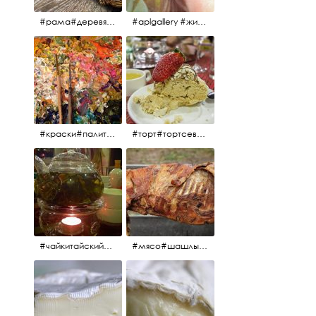
#рама#деревяннаярама#антиквариат#живопись#aplgallery
#aplgallery #живопись #портрет
#краски#палитра#картина#живопись#aplgallery
#торт#тортсевер#север#severspb#северметрополь#безе#безесклубникой#тортвоздушный#тортсбезе#cake#meringuecake#meringuecakewithstrawberries @sever_metropol
#чайкитайский#чай#tea#teachinese @chinacook.ru
#мясо#шашлык#шашлыкмашлык #пальчикиоближешь