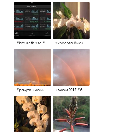
#btc #eth #sc #xrp #etc #maid #sys #naut #strat #pasc #dash #xmr #nxt #usdt #ltc#lsk #zec #str #rep #coin #markets #bitcoin
#красота #июльскоеутро
#радуга #июльскоеутро #радугавовсёнебо #6июля2017
#6июля2017 #белыеночи #питерскоеутро #джулаймонинг #июльскоеутро #радугавовсёнебо #радуга #дождик