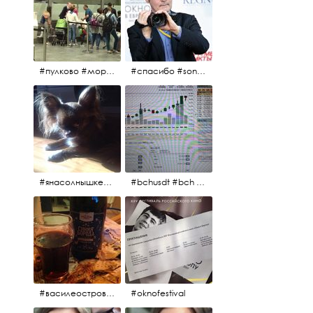
#пулково #море #песок #лето #морепесоксолнце #дваночи
#спасибо #sony #nikon #oknofestivsl @alex_kurov #aplgallery
#янасолнышкележу #янасолнышкогляжу #чихуахуа
#bchusdt #bch #usdt #sell #buy #exchange #markets #bitcoincash #cryptocurrency #pump
#василеостровское #синяяборода #пиво #пивовобла #вобла #рыба
#oknofestival