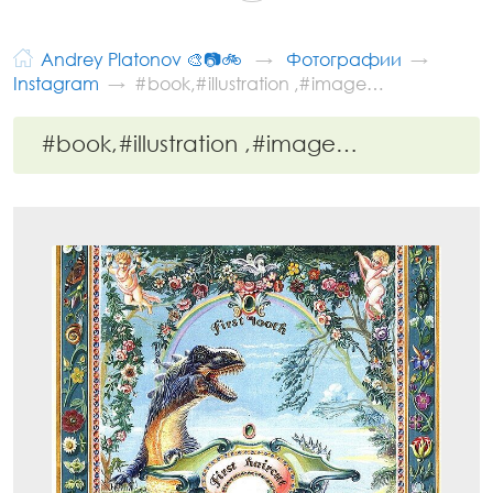
Andrey Platonov 🎨📷🚲
Фотографии
Instagram
#book,#illustration ,#image…
#book,#illustration ,#image…