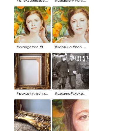
#апельсиновоедерево #плодородие #изобилие #картина #портрет #живопись #девушка #апельсиновоедерево #плодородие #рама #антикварнаярама #антиквариат #antiques #abundance #aplgallery #portrait #painting #frame #fertility #orangetree @aplgallery
#aplgallery #antiques #painting #portrait #frame #antiqueframe #abundance #fertility #orangetree #антиквариат#картина#фрагмент #живопись #улыбка #девушка #портрет #рама #антикварнаярама #изобилие #плодородие #апельсиновоедерево
#orangetree #fertility #abundance #portrait #painting #живопись #портрет #картина #девушка #улыбка #aplgallery
#картина #портрет #живопись #апельсиновоедерево # девушка #улыбка #изобилие #плодородие #painting #portrait #abundance #fertility #orangetree #aplgallery
#рама#живопись#антиквариат#спб#aplgallery
#целина#молодёжьнацелине#комсомолки#50тыегода #50тые#СССР