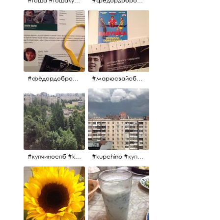
#гоша #гошакуценко #oknofestival
#фёдордобронравов #кино #хорошеекино #жилибыли
#фёдордобронравов #эдуардпарри #жилибыли #иринарозанова
#марюсвайсберг #александрревва #глюкоза #любовьвбольшомгороде #ххvфестивальроссийскогокино
#купчиноспб #kupchino
#kupchino #купчиноспб