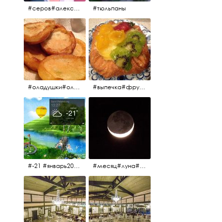
#серов#александрсеров#певец#народныйартист#эстрадныйпевец#композитор#тыменялюбишь#мадонна#ялюблютебядослёз
#тюльпаны
#оладушки#оладушкинакефире #оладушкисяблоками #кефир#яблоки С утра испёк, на кефире с яблоками.
#выпечка#фрукты#пекарня#зима
#-21 #январь2017 #зима2017 #санктпетербург2017
#месяц#луна#африканскаялуна#moon#moon🌙