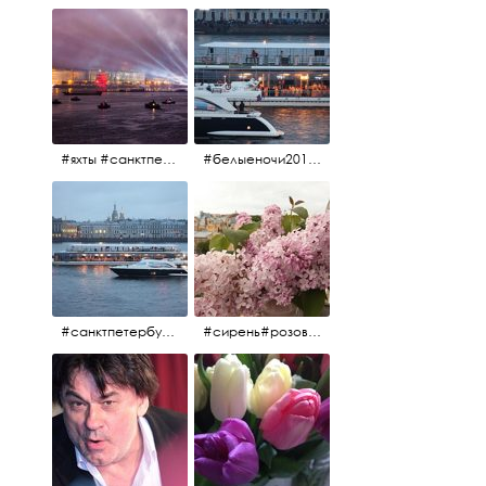
#яхты #санктпетербург #нева #белыеночи2012 #алыепаруса #алыепаруса2012#парусник#салют#фейерверк
#белыеночи2012 #белыеночи #2012 #нева #санктпетербург #яхты
#санктпетербург #нева#яхты#2012 #белыеночи#белыеночи2012
#сирень#розоваясирень#натюрморт#натюрмортсцветами#2012#весна2012