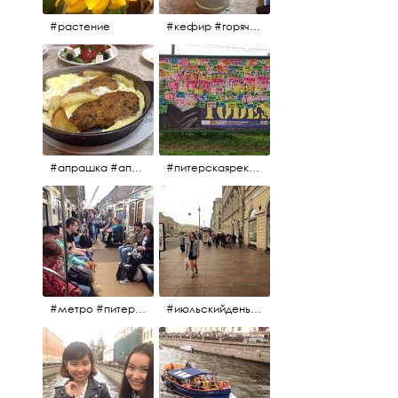
#растение
#кефир #горячийкефир #национальноеблюдо #лаваш #вкусно
#апрашка #апраксиндвор #кафенаапрашке #куринаякотлетанасковороде #сковородка #кафедлясвоих
#питерскаяреклама #todes #куколки #окраинапитера #фрунзенскийрайон
#метро #питерскоеметро #невскаялиния
#июльскийдень2017 #15july2017 #невский