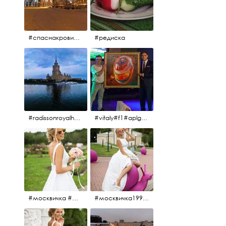
#спаснакрови#зима#спб
#редиска
#radissonroyalhotel #рэдиссонройал#рэдиссонройалмосква #рекамосква#москва#гостиницаукраина#украина#hotel#отель#moscow @radissonroyalmoscow
#vitaly#f1#aplgallery#formula1
#москвичка #москвичка1990#вднх2016 #июль2016 #1990
#москвичка1990@#июль2016 #вднх2016 #1990