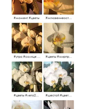
#момент #цветы
#мгновениеостановись #прекрасныймомент #жаждарасцвета
#утро #солнце #белыеночи2017 #санктпетербург #цветы #седьмойпошёл
#цветы #мирпрекрасен #пятьутра
#цветы #лето2017 #седьмойнаподходе #шестой #всегодевять
#шестой #цветыцветут #цветы #лето2017 #летнийснег