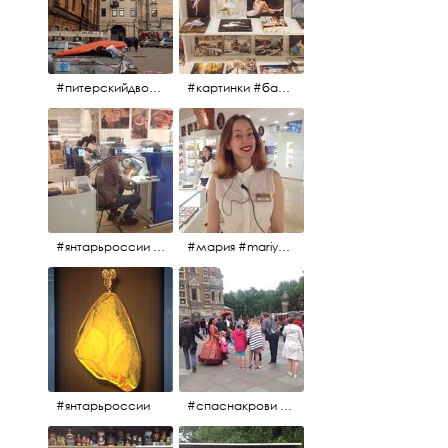
#питерскийдвор #спаснакрови #июльскийдень2017
#картинки #балетпитера #янтарьроссиии
#янтарьроссии #янтарь
#мария #mariya #янтарьроссии
#янтарьроссии
#спаснакрови #михайловскийсад