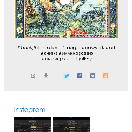
#book,#illustration ,#image ,#newyork,#art
,#книга,#иллюстрация
,#ньюйорк#aplgallery
Instagram