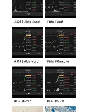
#6095 #btc #usdt
#btc #usdt
#5992 #bts #usdt
#btc #биткоин
#btc #5216
#btc #5000