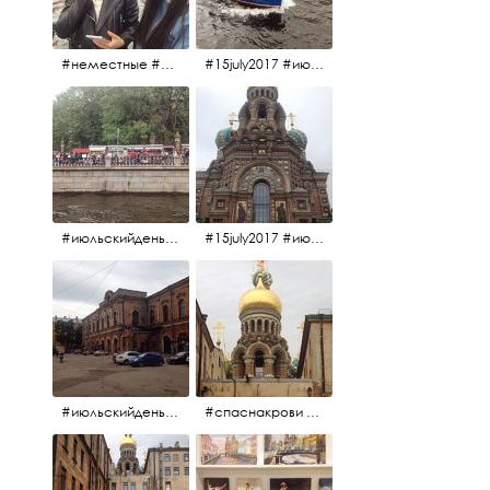
#неместные #июльскийдень2017
#15july2017 #июльскийдень2017 #катерок #bonfire
#июльскийдень2017 #15july2017
#15july2017 #июльскийдень2017 #спаснакрови
#июльскийдень2017 #15july2017
#спаснакрови #июльскийдень2017