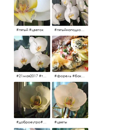
#пятый #цветок
#пятыйнаподходе# цветы #весна2017
#21мая2017 #трио #цветы
#форель #баклажаны #помидоры #завтрак
#доброеутро#май#солнце#цветы #майсолнцецветы
#цветы