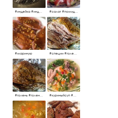
#индейка #индейкавфольге #еда #мясоиндейки 🚀
#салат #помидоры #яйцо #огурцы #зелень #кинза #петрушка #укроп #сметана #соль #витамины
#мариную
#специи #голень #голеньиндейки #индейка #мясо #еда #завтрак #голеньиндейкивфольге
#голень #голеньиндейки #голеньиндейкивфольге #индейка #завтрак #еда #мясо
#куриныйсуп #еда #ужин #можнокушать