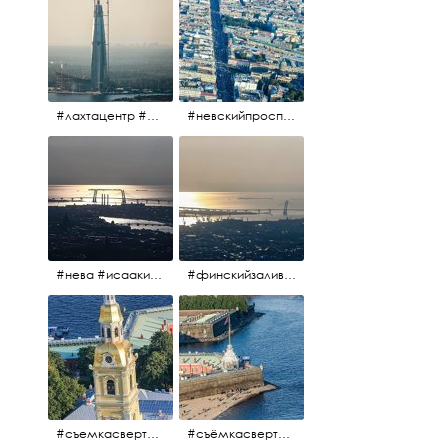
#лахтацентр #лахта #башнягазпром #газпром #башня #небоскрёбпитера #небоскрёб #финскийзалив #санктпетербург
#невскийпроспект #центргорода #санктпетербург #осень2017 #когдапаришьнадгородом
#нева #исаакий #исаакиевскийсобор #нева #васильевскийостров #адмиралтейскийрайон #финскийзалив #дворцовыймост #небонадпитером #осень2017
#финскийзалив #маркизовалужа #нева
#съемкасвертолета #вертолёт #съёмкасвертолёта #петропавловскаякрепость #заячийостров #санктпетербург
#съёмкасвертолёта #питер #петропавловскаякрепость #нева #осень2017