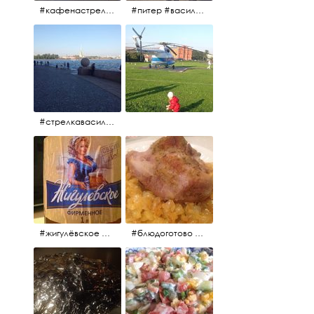
#кафенастрелкевасильевскогоострова #байкеры
#питер #васильевскийостров #байкеры #иностранцы
#стрелкавасильевскогоострова #нева #река
#жигулёвское #пиво #свежеепиво #beer #напиток
#блюдоготово #можнокушать #простолук #лук #индейкавфольге #мясоиндейки