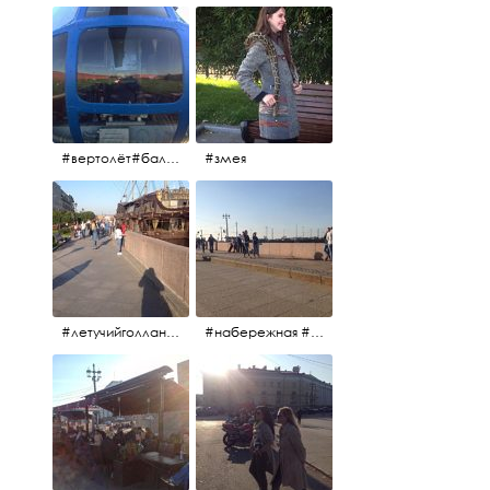
#вертолёт#балтийскиеавиалинии #петропавловскаякрепость #заячийостров #полётынадпитером #полётынадгородом #полёты
#змея
#летучийголландец #набережнаяневы
#набережная #людигуляют #биржевоймост