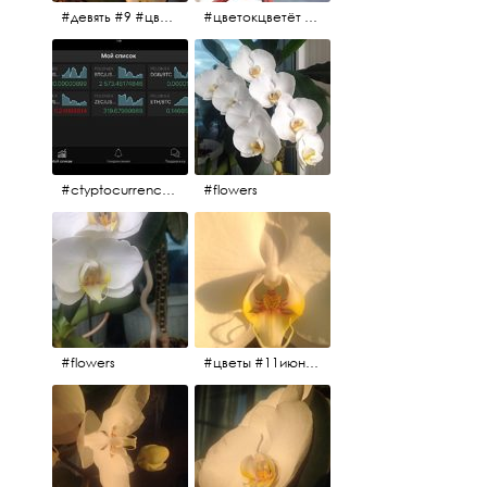
#девять #9 #цветы
#цветокцветёт #flowers
#ctyptocurrency #btc #eth
#flowers
#flowers
#цветы #11июня2017 #5утра #белыеночи