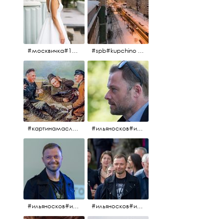
#москвичка#1990#вднх2016#июль2016#
#spb#kupchino #крышапотекла
#картинамаслом #картина #охотники#хорошеенастроение #aplgallery
#ильяносков#ильяносков2016#очеммолчатфранцузы #санктпетербург #кино#фильфильфильм @ilya_noskov_official
#ильяносков#ильяносков_главныйгерой #санктпетербург #ленфильм# @ilya_noskov_official #контрибуция#очеммолчатфранцузы#эдуардпичугин
#ильяносков#ильяносков_главныйгерой @ilya_noskov_official #очеммолчатфранцузы#очёммолчатфранцузы