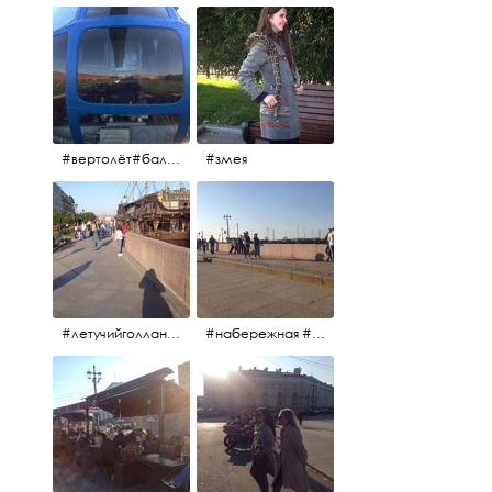
#вертолёт#балтийскиеавиалинии #петропавловскаякрепость #заячийостров #полётынадпитером #полётынадгородом #полёты
#змея
#летучийголландец #набережнаяневы
#набережная #людигуляют #биржевоймост