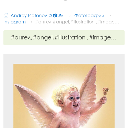
Andrey Platonov 🎨📷🚲
Фотографии
Instagram
#ангел,#angel,#illustration ,#image…
#ангел,#angel,#illustration ,#image…