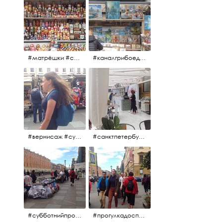
#матрёшки #сувениры #вернисаж
#каналгрибоедова #санктпетербург #вернисаж #
#вернисаж #сувениры #картины
#санктпетербург #летнеекафе
#субботнийпроменад #набережнаяканалагрибоедова #санктпетербург
#прогулкадоспасаиобратно #санктпетербург #15july2017 #субботнийпитерскийдень #субботнийпроменад #послеобеда