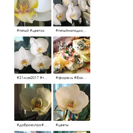
#пятый #цветок
#пятыйнаподходе# цветы #весна2017
#21мая2017 #трио #цветы
#форель #баклажаны #помидоры #завтрак
#доброеутро#май#солнце#цветы #майсолнцецветы
#цветы