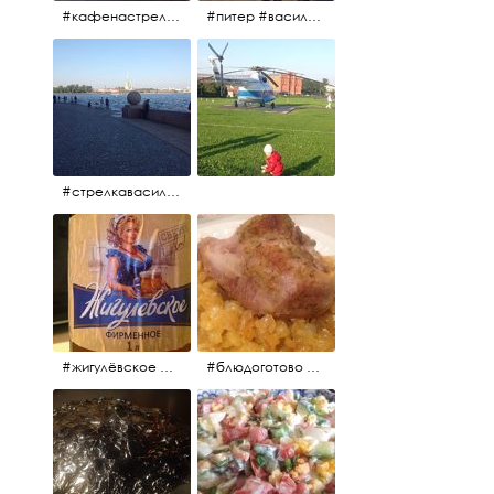
#кафенастрелкевасильевскогоострова #байкеры
#питер #васильевскийостров #байкеры #иностранцы
#стрелкавасильевскогоострова #нева #река
#жигулёвское #пиво #свежеепиво #beer #напиток
#блюдоготово #можнокушать #простолук #лук #индейкавфольге #мясоиндейки