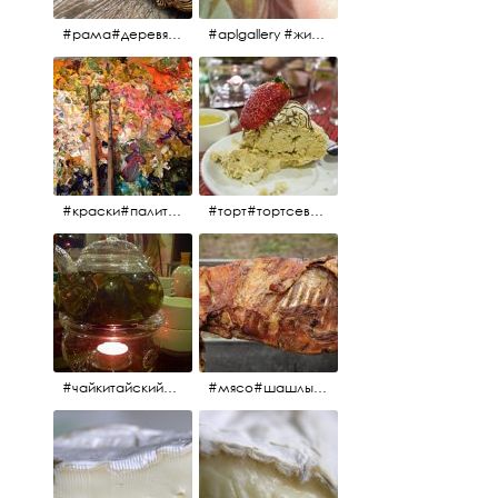
#рама#деревяннаярама#антиквариат#живопись#aplgallery
#aplgallery #живопись #портрет
#краски#палитра#картина#живопись#aplgallery
#торт#тортсевер#север#severspb#северметрополь#безе#безесклубникой#тортвоздушный#тортсбезе#cake#meringuecake#meringuecakewithstrawberries @sever_metropol
#чайкитайский#чай#tea#teachinese @chinacook.ru
#мясо#шашлык#шашлыкмашлык #пальчикиоближешь