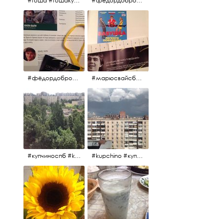
#гоша #гошакуценко #oknofestival
#фёдордобронравов #кино #хорошеекино #жилибыли
#фёдордобронравов #эдуардпарри #жилибыли #иринарозанова
#марюсвайсберг #александрревва #глюкоза #любовьвбольшомгороде #ххvфестивальроссийскогокино
#купчиноспб #kupchino
#kupchino #купчиноспб