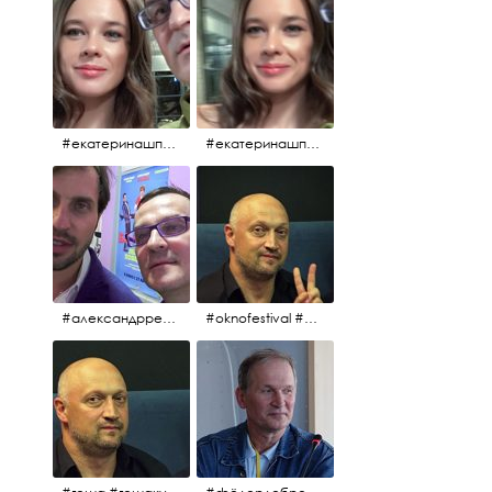
#екатеринашпица #шпица @ekaterinashpitsa
#екатеринашпица #шпица @ekaterinashpitsa
#александрревва #ревва #артурпирожков #бабушкалегкогоповедения @arthurpirozhkov
#oknofestival #gosha #гошакуценко