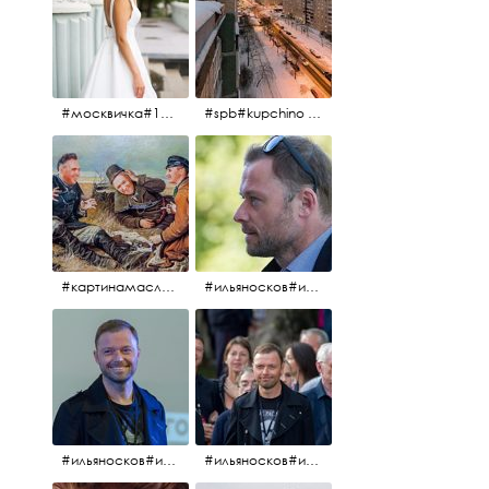
#москвичка#1990#вднх2016#июль2016#
#spb#kupchino #крышапотекла
#картинамаслом #картина #охотники#хорошеенастроение #aplgallery
#ильяносков#ильяносков2016#очеммолчатфранцузы #санктпетербург #кино#фильфильфильм @ilya_noskov_official
#ильяносков#ильяносков_главныйгерой #санктпетербург #ленфильм# @ilya_noskov_official #контрибуция#очеммолчатфранцузы#эдуардпичугин
#ильяносков#ильяносков_главныйгерой @ilya_noskov_official #очеммолчатфранцузы#очёммолчатфранцузы