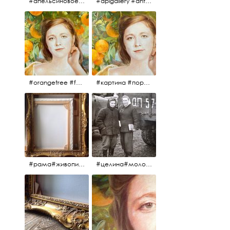
#апельсиновоедерево #плодородие #изобилие #картина #портрет #живопись #девушка #апельсиновоедерево #плодородие #рама #антикварнаярама #антиквариат #antiques #abundance #aplgallery #portrait #painting #frame #fertility #orangetree @aplgallery
#aplgallery #antiques #painting #portrait #frame #antiqueframe #abundance #fertility #orangetree #антиквариат#картина#фрагмент #живопись #улыбка #девушка #портрет #рама #антикварнаярама #изобилие #плодородие #апельсиновоедерево
#orangetree #fertility #abundance #portrait #painting #живопись #портрет #картина #девушка #улыбка #aplgallery
#картина #портрет #живопись #апельсиновоедерево # девушка #улыбка #изобилие #плодородие #painting #portrait #abundance #fertility #orangetree #aplgallery
#рама#живопись#антиквариат#спб#aplgallery
#целина#молодёжьнацелине#комсомолки#50тыегода #50тые#СССР