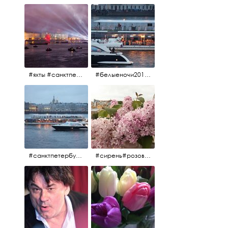
#яхты #санктпетербург #нева #белыеночи2012 #алыепаруса #алыепаруса2012#парусник#салют#фейерверк
#белыеночи2012 #белыеночи #2012 #нева #санктпетербург #яхты
#санктпетербург #нева#яхты#2012 #белыеночи#белыеночи2012
#сирень#розоваясирень#натюрморт#натюрмортсцветами#2012#весна2012