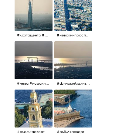
#лахтацентр #лахта #башнягазпром #газпром #башня #небоскрёбпитера #небоскрёб #финскийзалив #санктпетербург
#невскийпроспект #центргорода #санктпетербург #осень2017 #когдапаришьнадгородом
#нева #исаакий #исаакиевскийсобор #нева #васильевскийостров #адмиралтейскийрайон #финскийзалив #дворцовыймост #небонадпитером #осень2017
#финскийзалив #маркизовалужа #нева
#съемкасвертолета #вертолёт #съёмкасвертолёта #петропавловскаякрепость #заячийостров #санктпетербург
#съёмкасвертолёта #питер #петропавловскаякрепость #нева #осень2017