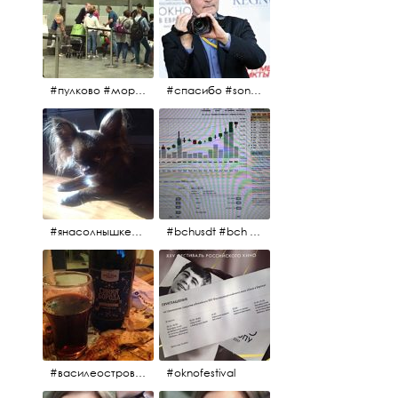
#пулково #море #песок #лето #морепесоксолнце #дваночи
#спасибо #sony #nikon #oknofestivsl @alex_kurov #aplgallery
#янасолнышкележу #янасолнышкогляжу #чихуахуа
#bchusdt #bch #usdt #sell #buy #exchange #markets #bitcoincash #cryptocurrency #pump
#василеостровское #синяяборода #пиво #пивовобла #вобла #рыба
#oknofestival