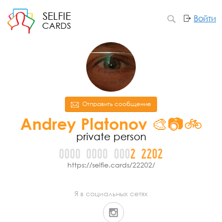
SELFIE
Войти
CARDS
Отправить сообщение
Andrey Platonov 🎨📷🚲
private person
0000
0000
000
2
2
2
0
2
https://selfie.cards/22202/
Я в социальных сетях