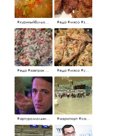
#куриныйбульон #лавровыйлист #помидоры #картофель #чеснок #лук #морковь #приправы #перецдушистый #курица #ужин #еда #сольповкусу #жёлтыйкарри #имбирь #кориандр #кокос #лимонныйсок #оливковоемасло #кумин #кайенскийперец
#еда #мясо #завтрак #источниквдохновения #люблюготовить
#еда #завтрак #витамины #помидоры #укроп #огурцы #сметана #салат
#еда #мясо #утро #завтрак #едакакисточниквдохновения
#артурсмольянинов @melnikovadsh #artursmolyaninov
#аэропорт #санктпетербург #пулково #мореморе #моремолнцепесок #дваночи