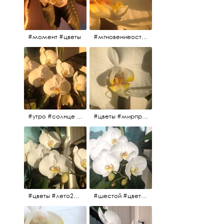
#момент #цветы
#мгновениеостановись #прекрасныймомент #жаждарасцвета
#утро #солнце #белыеночи2017 #санктпетербург #цветы #седьмойпошёл
#цветы #мирпрекрасен #пятьутра
#цветы #лето2017 #седьмойнаподходе #шестой #всегодевять
#шестой #цветыцветут #цветы #лето2017 #летнийснег