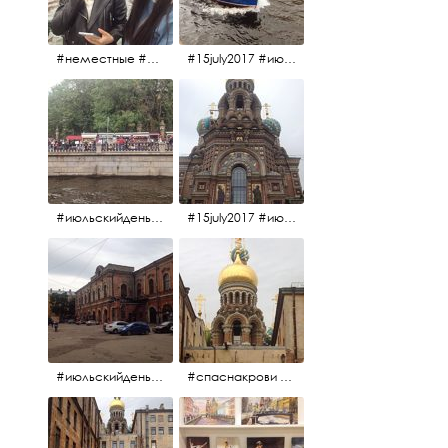
#неместные #июльскийдень2017
#15july2017 #июльскийдень2017 #катерок #bonfire
#июльскийдень2017 #15july2017
#15july2017 #июльскийдень2017 #спаснакрови
#июльскийдень2017 #15july2017
#спаснакрови #июльскийдень2017