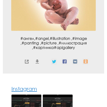
#ангел,#angel,#illustration ,#image
,#panting ,#picture ,#иллюстрация
,#картинка#aplgallery
Instagram