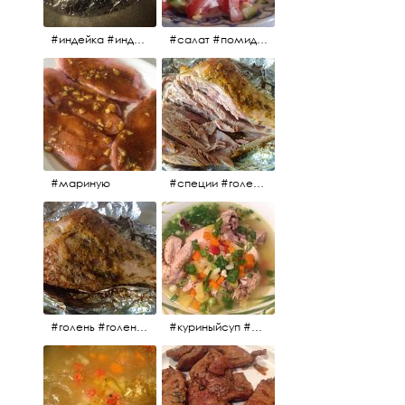
#индейка #индейкавфольге #еда #мясоиндейки 🚀
#салат #помидоры #яйцо #огурцы #зелень #кинза #петрушка #укроп #сметана #соль #витамины
#мариную
#специи #голень #голеньиндейки #индейка #мясо #еда #завтрак #голеньиндейкивфольге
#голень #голеньиндейки #голеньиндейкивфольге #индейка #завтрак #еда #мясо
#куриныйсуп #еда #ужин #можнокушать