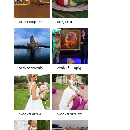
#спаснакрови#зима#спб
#редиска
#radissonroyalhotel #рэдиссонройал#рэдиссонройалмосква #рекамосква#москва#гостиницаукраина#украина#hotel#отель#moscow @radissonroyalmoscow
#vitaly#f1#aplgallery#formula1
#москвичка #москвичка1990#вднх2016 #июль2016 #1990
#москвичка1990@#июль2016 #вднх2016 #1990