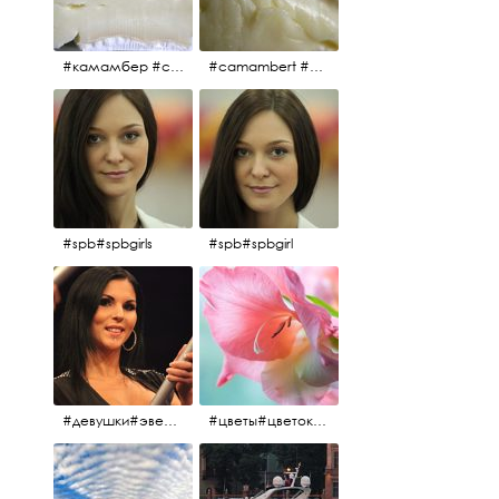
#камамбер #сыр #camambert
#camambert #сыр#камамбер
#spb#spbgirls
#spb#spbgirl
#девушки#эверласт#everlast#finland#southfinland#helsinki
#цветы#цветок#нежность