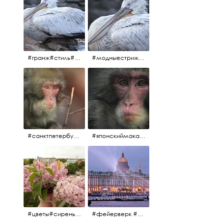
#гранж#стиль#тренд#тренд2017 #модныестрижки#санктпетербург #пеликан #птицы#причёски
#модныестрижки#стильныестрижки#причёски#зоопарк #пеликан#санктпетербург #причёскиподуше
#санктпетербург #macacafuscata #macaca #ленинградскийзоопарк #снежнаяобезьяна #японскиймакак #макака #зоопарк
#японскиймакак#снежнаяобезьяна#приматы#макака#зоопарк#животные#ленинградскийзоопарк#macaca#macacafuscata#санктпетербург
#цветы#сирень #розоваясирень #натюрморт #натюрмортсцветами #весна2012 #пробуждение
#фейерверк #салют #парусник #санктпетербург #белыеночи2012 #белыеночи #алыепаруса2012 #алыепаруса #нева