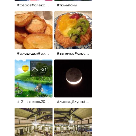
#серов#александрсеров#певец#народныйартист#эстрадныйпевец#композитор#тыменялюбишь#мадонна#ялюблютебядослёз
#тюльпаны
#оладушки#оладушкинакефире #оладушкисяблоками #кефир#яблоки С утра испёк, на кефире с яблоками.
#выпечка#фрукты#пекарня#зима
#-21 #январь2017 #зима2017 #санктпетербург2017
#месяц#луна#африканскаялуна#moon#moon🌙