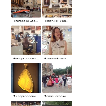
#питерскийдвор #спаснакрови #июльскийдень2017
#картинки #балетпитера #янтарьроссиии
#янтарьроссии #янтарь
#мария #mariya #янтарьроссии
#янтарьроссии
#спаснакрови #михайловскийсад