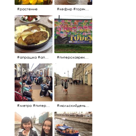
#растение
#кефир #горячийкефир #национальноеблюдо #лаваш #вкусно
#апрашка #апраксиндвор #кафенаапрашке #куринаякотлетанасковороде #сковородка #кафедлясвоих
#питерскаяреклама #todes #куколки #окраинапитера #фрунзенскийрайон
#метро #питерскоеметро #невскаялиния
#июльскийдень2017 #15july2017 #невский