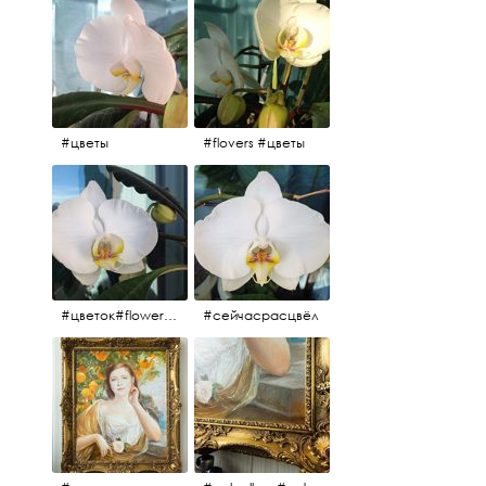
#цветы
#flovers #цветы
#цветок#flowers #💜🌸
#сейчасрасцвёл