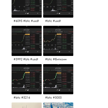
#6095 #btc #usdt
#btc #usdt
#5992 #bts #usdt
#btc #биткоин
#btc #5216
#btc #5000