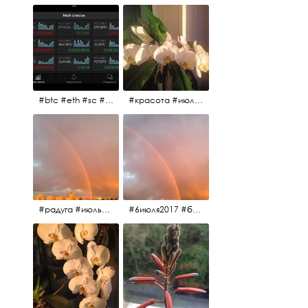
#btc #eth #sc #xrp #etc #maid #sys #naut #strat #pasc #dash #xmr #nxt #usdt #ltc#lsk #zec #str #rep #coin #markets #bitcoin
#красота #июльскоеутро
#радуга #июльскоеутро #радугавовсёнебо #6июля2017
#6июля2017 #белыеночи #питерскоеутро #джулаймонинг #июльскоеутро #радугавовсёнебо #радуга #дождик