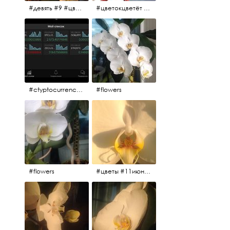
#девять #9 #цветы
#цветокцветёт #flowers
#ctyptocurrency #btc #eth
#flowers
#flowers
#цветы #11июня2017 #5утра #белыеночи