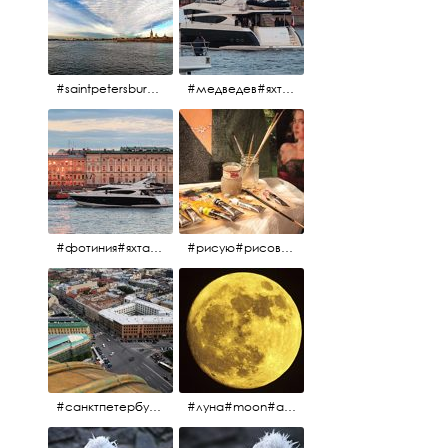
#saintpetersburg #санктпетербург#нева#троицкиймост#питерскоеутро#петропавловскаякрепость
#медведев#яхты#алыепаруса2023#белыеночи2013#санктпетербург #яхтафотиния#yacht#yachtphotinia
#фотиния#яхтафотиния#дмитриймедведев#медведев#яхта#алыепаруса2013#2013#алыепаруса #нева#санктпетербург #yachtphotinia#yacht
#рисую#рисовать#краскихолстмасло#картина#холст#кисточки#палитра#художник#портрет#aplgallery
#санктпетербург #исаакиевскийсобор #исакий
#луна#moon#апрельскаялуна#санктпетербург