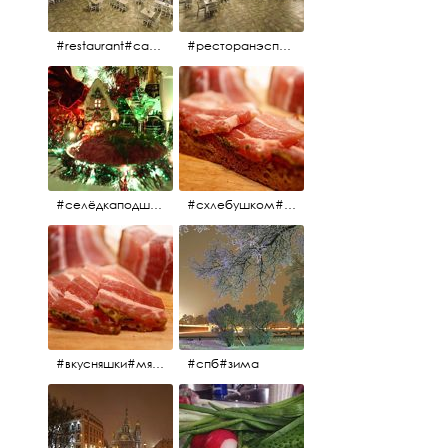
#restaurant#candidates #aspila #restaurantaspils ресторан#ресторанэспиля#эспланада#концертнаяэстрада
#ресторанэспиля#restaurantaspils#aspila#candidates#эспланада#концертнаяэстрада
#селёдкаподшубой#основноеблюдо#новыйгод#шампанское#праздник
#схлебушком#мясо
#вкусняшки#мясо
#спб#зима