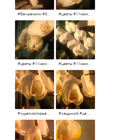
#белыеночи #5утра #11июня2017 #цветы
#цветы #11июня2017 #5утра #белыеночи
#цветы #11июня2017
#цветы #11июня2017
#чудесаоткрываются #красота #чудоприроды #нежность #цветы #прекрасное
#седьмой #цветы #жизньналоджии