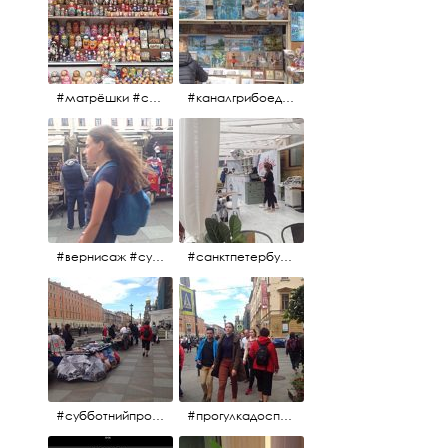
#матрёшки #сувениры #вернисаж
#каналгрибоедова #санктпетербург #вернисаж #
#вернисаж #сувениры #картины
#санктпетербург #летнеекафе
#субботнийпроменад #набережнаяканалагрибоедова #санктпетербург
#прогулкадоспасаиобратно #санктпетербург #15july2017 #субботнийпитерскийдень #субботнийпроменад #послеобеда