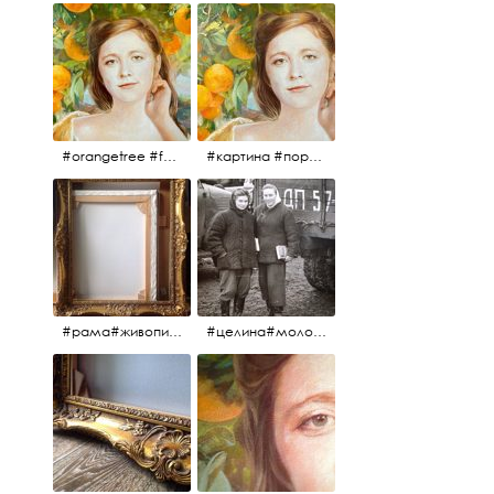
#orangetree #fertility #abundance #portrait #painting #живопись #портрет #картина #девушка #улыбка #aplgallery
#картина #портрет #живопись #апельсиновоедерево # девушка #улыбка #изобилие #плодородие #painting #portrait #abundance #fertility #orangetree #aplgallery
#рама#живопись#антиквариат#спб#aplgallery
#целина#молодёжьнацелине#комсомолки#50тыегода #50тые#СССР