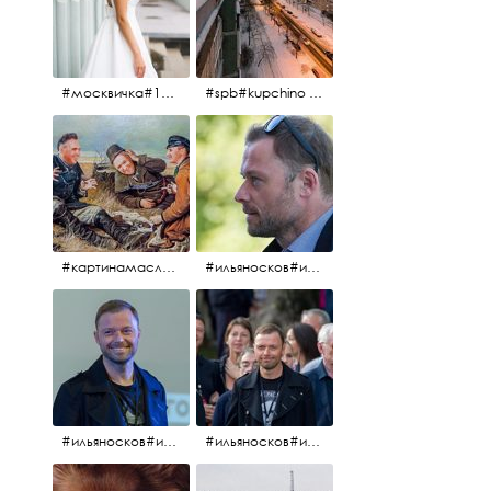
#москвичка#1990#вднх2016#июль2016#
#spb#kupchino #крышапотекла
#картинамаслом #картина #охотники#хорошеенастроение #aplgallery
#ильяносков#ильяносков2016#очеммолчатфранцузы #санктпетербург #кино#фильфильфильм @ilya_noskov_official
#ильяносков#ильяносков_главныйгерой #санктпетербург #ленфильм# @ilya_noskov_official #контрибуция#очеммолчатфранцузы#эдуардпичугин
#ильяносков#ильяносков_главныйгерой @ilya_noskov_official #очеммолчатфранцузы#очёммолчатфранцузы