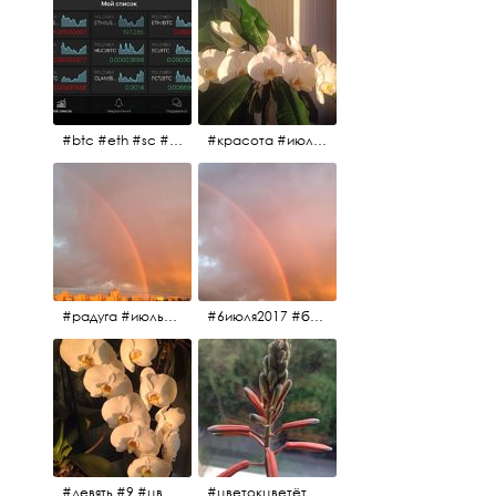
#btc #eth #sc #xrp #etc #maid #sys #naut #strat #pasc #dash #xmr #nxt #usdt #ltc#lsk #zec #str #rep #coin #markets #bitcoin
#красота #июльскоеутро
#радуга #июльскоеутро #радугавовсёнебо #6июля2017
#6июля2017 #белыеночи #питерскоеутро #джулаймонинг #июльскоеутро #радугавовсёнебо #радуга #дождик
#девять #9 #цветы
#цветокцветёт #flowers