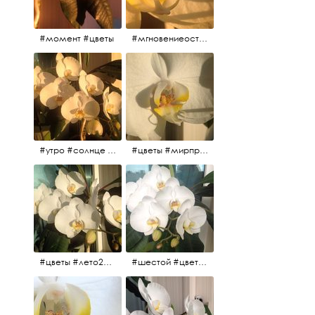
#момент #цветы
#мгновениеостановись #прекрасныймомент #жаждарасцвета
#утро #солнце #белыеночи2017 #санктпетербург #цветы #седьмойпошёл
#цветы #мирпрекрасен #пятьутра
#цветы #лето2017 #седьмойнаподходе #шестой #всегодевять
#шестой #цветыцветут #цветы #лето2017 #летнийснег