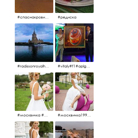
#спаснакрови#зима#спб
#редиска
#radissonroyalhotel #рэдиссонройал#рэдиссонройалмосква #рекамосква#москва#гостиницаукраина#украина#hotel#отель#moscow @radissonroyalmoscow
#vitaly#f1#aplgallery#formula1
#москвичка #москвичка1990#вднх2016 #июль2016 #1990
#москвичка1990@#июль2016 #вднх2016 #1990