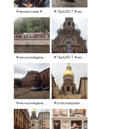
#неместные #июльскийдень2017
#15july2017 #июльскийдень2017 #катерок #bonfire
#июльскийдень2017 #15july2017
#15july2017 #июльскийдень2017 #спаснакрови
#июльскийдень2017 #15july2017
#спаснакрови #июльскийдень2017