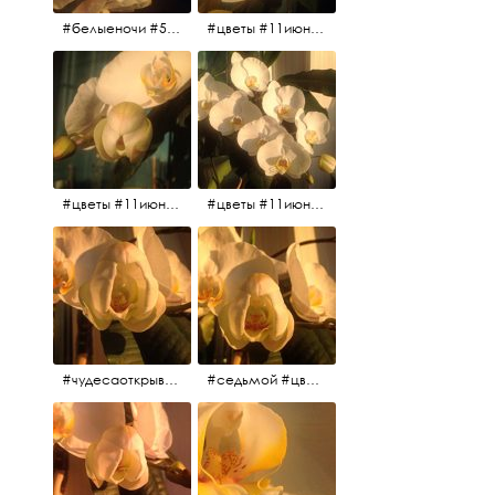
#белыеночи #5утра #11июня2017 #цветы
#цветы #11июня2017 #5утра #белыеночи
#цветы #11июня2017
#цветы #11июня2017
#чудесаоткрываются #красота #чудоприроды #нежность #цветы #прекрасное
#седьмой #цветы #жизньналоджии