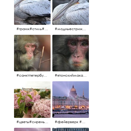
#гранж#стиль#тренд#тренд2017 #модныестрижки#санктпетербург #пеликан #птицы#причёски
#модныестрижки#стильныестрижки#причёски#зоопарк #пеликан#санктпетербург #причёскиподуше
#санктпетербург #macacafuscata #macaca #ленинградскийзоопарк #снежнаяобезьяна #японскиймакак #макака #зоопарк
#японскиймакак#снежнаяобезьяна#приматы#макака#зоопарк#животные#ленинградскийзоопарк#macaca#macacafuscata#санктпетербург
#цветы#сирень #розоваясирень #натюрморт #натюрмортсцветами #весна2012 #пробуждение
#фейерверк #салют #парусник #санктпетербург #белыеночи2012 #белыеночи #алыепаруса2012 #алыепаруса #нева