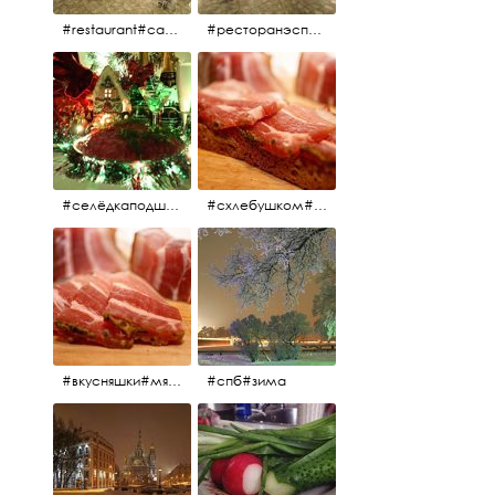
#restaurant#candidates #aspila #restaurantaspils ресторан#ресторанэспиля#эспланада#концертнаяэстрада
#ресторанэспиля#restaurantaspils#aspila#candidates#эспланада#концертнаяэстрада
#селёдкаподшубой#основноеблюдо#новыйгод#шампанское#праздник
#схлебушком#мясо
#вкусняшки#мясо
#спб#зима