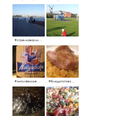
#стрелкавасильевскогоострова #нева #река
#жигулёвское #пиво #свежеепиво #beer #напиток
#блюдоготово #можнокушать #простолук #лук #индейкавфольге #мясоиндейки