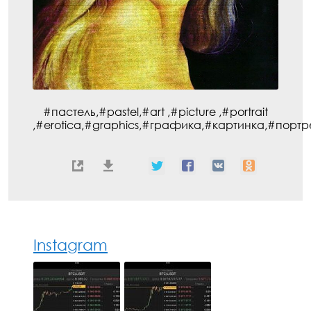
#пастель,#pastel,#art ,#picture ,#portrait
,#erotica,#graphics,#графика,#картинка,#портрет
Instagram