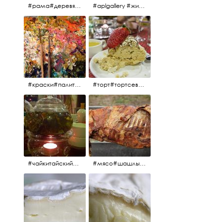
#рама#деревяннаярама#антиквариат#живопись#aplgallery
#aplgallery #живопись #портрет
#краски#палитра#картина#живопись#aplgallery
#торт#тортсевер#север#severspb#северметрополь#безе#безесклубникой#тортвоздушный#тортсбезе#cake#meringuecake#meringuecakewithstrawberries @sever_metropol
#чайкитайский#чай#tea#teachinese @chinacook.ru
#мясо#шашлык#шашлыкмашлык #пальчикиоближешь