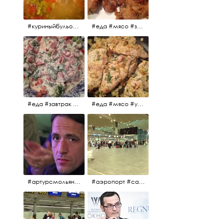
#куриныйбульон #лавровыйлист #помидоры #картофель #чеснок #лук #морковь #приправы #перецдушистый #курица #ужин #еда #сольповкусу #жёлтыйкарри #имбирь #кориандр #кокос #лимонныйсок #оливковоемасло #кумин #кайенскийперец
#еда #мясо #завтрак #источниквдохновения #люблюготовить
#еда #завтрак #витамины #помидоры #укроп #огурцы #сметана #салат
#еда #мясо #утро #завтрак #едакакисточниквдохновения
#артурсмольянинов @melnikovadsh #artursmolyaninov
#аэропорт #санктпетербург #пулково #мореморе #моремолнцепесок #дваночи