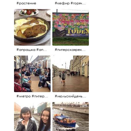
#растение
#кефир #горячийкефир #национальноеблюдо #лаваш #вкусно
#апрашка #апраксиндвор #кафенаапрашке #куринаякотлетанасковороде #сковородка #кафедлясвоих
#питерскаяреклама #todes #куколки #окраинапитера #фрунзенскийрайон
#метро #питерскоеметро #невскаялиния
#июльскийдень2017 #15july2017 #невский