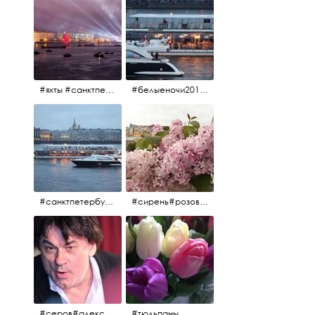
#яхты #санктпетербург #нева #белыеночи2012 #алыепаруса #алыепаруса2012#парусник#салют#фейерверк
#белыеночи2012 #белыеночи #2012 #нева #санктпетербург #яхты
#санктпетербург #нева#яхты#2012 #белыеночи#белыеночи2012
#сирень#розоваясирень#натюрморт#натюрмортсцветами#2012#весна2012
#серов#александрсеров#певец#народныйартист#эстрадныйпевец#композитор#тыменялюбишь#мадонна#ялюблютебядослёз
#тюльпаны