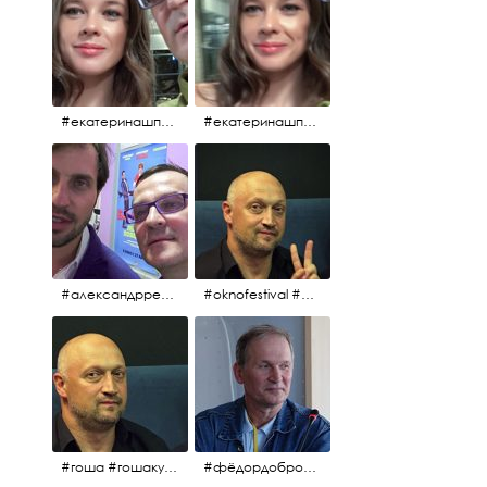
#екатеринашпица #шпица @ekaterinashpitsa
#екатеринашпица #шпица @ekaterinashpitsa
#александрревва #ревва #артурпирожков #бабушкалегкогоповедения @arthurpirozhkov
#oknofestival #gosha #гошакуценко
#гоша #гошакуценко #oknofestival
#фёдордобронравов #кино #хорошеекино #жилибыли