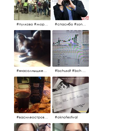
#пулково #море #песок #лето #морепесоксолнце #дваночи
#спасибо #sony #nikon #oknofestivsl @alex_kurov #aplgallery
#янасолнышкележу #янасолнышкогляжу #чихуахуа
#bchusdt #bch #usdt #sell #buy #exchange #markets #bitcoincash #cryptocurrency #pump
#василеостровское #синяяборода #пиво #пивовобла #вобла #рыба
#oknofestival