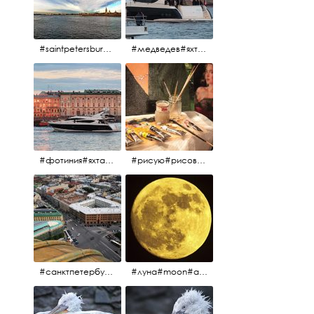
#saintpetersburg #санктпетербург#нева#троицкиймост#питерскоеутро#петропавловскаякрепость
#медведев#яхты#алыепаруса2023#белыеночи2013#санктпетербург #яхтафотиния#yacht#yachtphotinia
#фотиния#яхтафотиния#дмитриймедведев#медведев#яхта#алыепаруса2013#2013#алыепаруса #нева#санктпетербург #yachtphotinia#yacht
#рисую#рисовать#краскихолстмасло#картина#холст#кисточки#палитра#художник#портрет#aplgallery
#санктпетербург #исаакиевскийсобор #исакий
#луна#moon#апрельскаялуна#санктпетербург