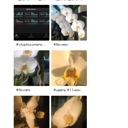
#ctyptocurrency #btc #eth
#flowers
#flowers
#цветы #11июня2017 #5утра #белыеночи