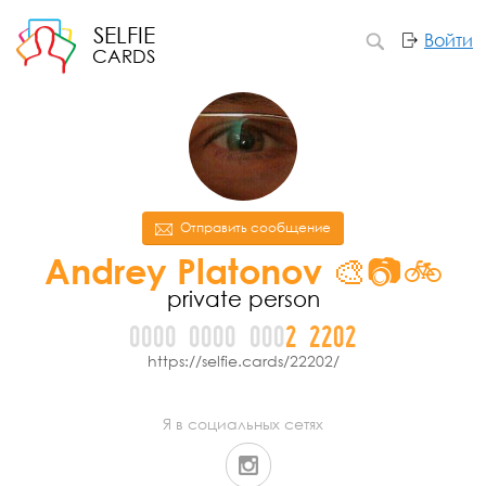
SELFIE
Войти
CARDS
Отправить сообщение
Andrey Platonov 🎨📷🚲
private person
0000
0000
000
2
2
2
0
2
https://selfie.cards/22202/
Я в социальных сетях