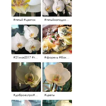
#пятый #цветок
#пятыйнаподходе# цветы #весна2017
#21мая2017 #трио #цветы
#форель #баклажаны #помидоры #завтрак
#доброеутро#май#солнце#цветы #майсолнцецветы
#цветы