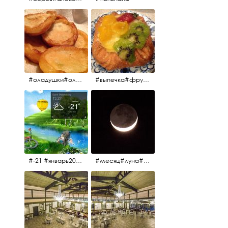
#оладушки#оладушкинакефире #оладушкисяблоками #кефир#яблоки С утра испёк, на кефире с яблоками.
#выпечка#фрукты#пекарня#зима
#-21 #январь2017 #зима2017 #санктпетербург2017
#месяц#луна#африканскаялуна#moon#moon🌙