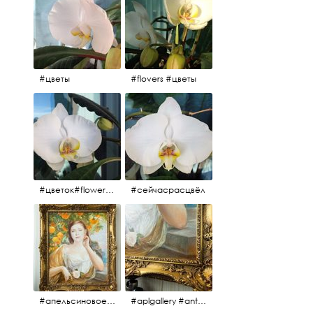
#цветы
#flovers #цветы
#цветок#flowers #💜🌸
#сейчасрасцвёл
#апельсиновоедерево #плодородие #изобилие #картина #портрет #живопись #девушка #апельсиновоедерево #плодородие #рама #антикварнаярама #антиквариат #antiques #abundance #aplgallery #portrait #painting #frame #fertility #orangetree @aplgallery
#aplgallery #antiques #painting #portrait #frame #antiqueframe #abundance #fertility #orangetree #антиквариат#картина#фрагмент #живопись #улыбка #девушка #портрет #рама #антикварнаярама #изобилие #плодородие #апельсиновоедерево