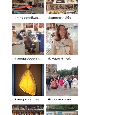
#питерскийдвор #спаснакрови #июльскийдень2017
#картинки #балетпитера #янтарьроссиии
#янтарьроссии #янтарь
#мария #mariya #янтарьроссии
#янтарьроссии
#спаснакрови #михайловскийсад