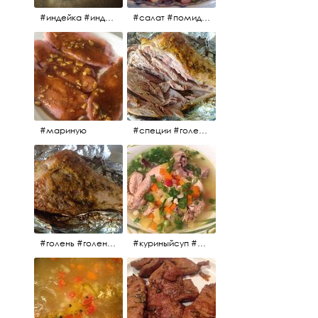
#индейка #индейкавфольге #еда #мясоиндейки 🚀
#салат #помидоры #яйцо #огурцы #зелень #кинза #петрушка #укроп #сметана #соль #витамины
#мариную
#специи #голень #голеньиндейки #индейка #мясо #еда #завтрак #голеньиндейкивфольге
#голень #голеньиндейки #голеньиндейкивфольге #индейка #завтрак #еда #мясо
#куриныйсуп #еда #ужин #можнокушать