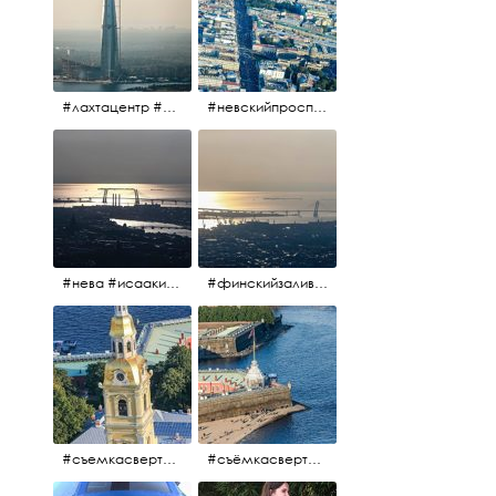
#лахтацентр #лахта #башнягазпром #газпром #башня #небоскрёбпитера #небоскрёб #финскийзалив #санктпетербург
#невскийпроспект #центргорода #санктпетербург #осень2017 #когдапаришьнадгородом
#нева #исаакий #исаакиевскийсобор #нева #васильевскийостров #адмиралтейскийрайон #финскийзалив #дворцовыймост #небонадпитером #осень2017
#финскийзалив #маркизовалужа #нева
#съемкасвертолета #вертолёт #съёмкасвертолёта #петропавловскаякрепость #заячийостров #санктпетербург
#съёмкасвертолёта #питер #петропавловскаякрепость #нева #осень2017