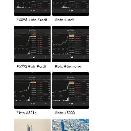
#6095 #btc #usdt
#btc #usdt
#5992 #bts #usdt
#btc #биткоин
#btc #5216
#btc #5000