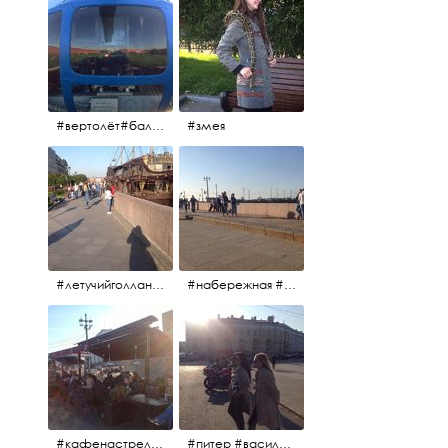
#вертолёт#балтийскиеавиалинии #петропавловскаякрепость #заячийостров #полётынадпитером #полётынадгородом #полёты
#змея
#летучийголландец #набережнаяневы
#набережная #людигуляют #биржевоймост
#кафенастрелкевасильевскогоострова #байкеры
#питер #васильевскийостров #байкеры #иностранцы