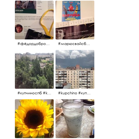
#фёдордобронравов #эдуардпарри #жилибыли #иринарозанова
#марюсвайсберг #александрревва #глюкоза #любовьвбольшомгороде #ххvфестивальроссийскогокино
#купчиноспб #kupchino
#kupchino #купчиноспб