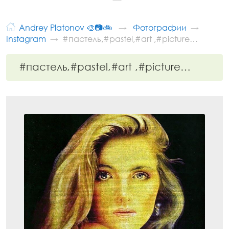
Andrey Platonov 🎨📷🚲
Фотографии
Instagram
#пастель,#pastel,#art ,#picture…
#пастель,#pastel,#art ,#picture…