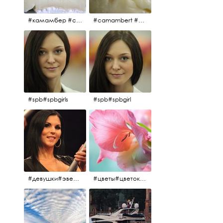
#камамбер #сыр #camambert
#camambert #сыр#камамбер
#spb#spbgirls
#spb#spbgirl
#девушки#эверласт#everlast#finland#southfinland#helsinki
#цветы#цветок#нежность