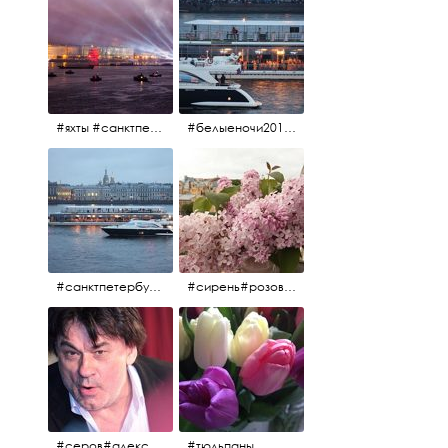
#яхты #санктпетербург #нева #белыеночи2012 #алыепаруса #алыепаруса2012#парусник#салют#фейерверк
#белыеночи2012 #белыеночи #2012 #нева #санктпетербург #яхты
#санктпетербург #нева#яхты#2012 #белыеночи#белыеночи2012
#сирень#розоваясирень#натюрморт#натюрмортсцветами#2012#весна2012
#серов#александрсеров#певец#народныйартист#эстрадныйпевец#композитор#тыменялюбишь#мадонна#ялюблютебядослёз
#тюльпаны