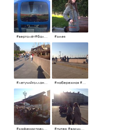
#вертолёт#балтийскиеавиалинии #петропавловскаякрепость #заячийостров #полётынадпитером #полётынадгородом #полёты
#змея
#летучийголландец #набережнаяневы
#набережная #людигуляют #биржевоймост
#кафенастрелкевасильевскогоострова #байкеры
#питер #васильевскийостров #байкеры #иностранцы