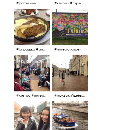
#растение
#кефир #горячийкефир #национальноеблюдо #лаваш #вкусно
#апрашка #апраксиндвор #кафенаапрашке #куринаякотлетанасковороде #сковородка #кафедлясвоих
#питерскаяреклама #todes #куколки #окраинапитера #фрунзенскийрайон
#метро #питерскоеметро #невскаялиния
#июльскийдень2017 #15july2017 #невский