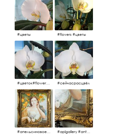
#цветы
#flovers #цветы
#цветок#flowers #💜🌸
#сейчасрасцвёл
#апельсиновоедерево #плодородие #изобилие #картина #портрет #живопись #девушка #апельсиновоедерево #плодородие #рама #антикварнаярама #антиквариат #antiques #abundance #aplgallery #portrait #painting #frame #fertility #orangetree @aplgallery
#aplgallery #antiques #painting #portrait #frame #antiqueframe #abundance #fertility #orangetree #антиквариат#картина#фрагмент #живопись #улыбка #девушка #портрет #рама #антикварнаярама #изобилие #плодородие #апельсиновоедерево