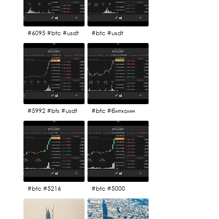
#6095 #btc #usdt
#btc #usdt
#5992 #bts #usdt
#btc #биткоин
#btc #5216
#btc #5000