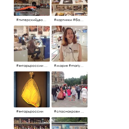
#питерскийдвор #спаснакрови #июльскийдень2017
#картинки #балетпитера #янтарьроссиии
#янтарьроссии #янтарь
#мария #mariya #янтарьроссии
#янтарьроссии
#спаснакрови #михайловскийсад