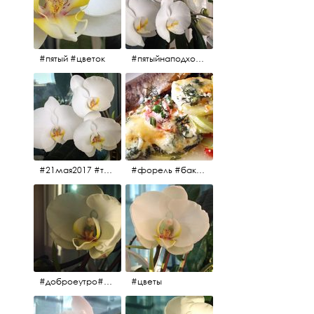
#пятый #цветок
#пятыйнаподходе# цветы #весна2017
#21мая2017 #трио #цветы
#форель #баклажаны #помидоры #завтрак
#доброеутро#май#солнце#цветы #майсолнцецветы
#цветы