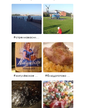
#стрелкавасильевскогоострова #нева #река
#жигулёвское #пиво #свежеепиво #beer #напиток
#блюдоготово #можнокушать #простолук #лук #индейкавфольге #мясоиндейки