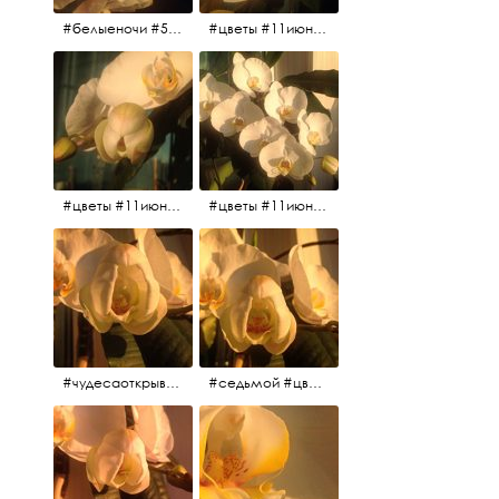
#белыеночи #5утра #11июня2017 #цветы
#цветы #11июня2017 #5утра #белыеночи
#цветы #11июня2017
#цветы #11июня2017
#чудесаоткрываются #красота #чудоприроды #нежность #цветы #прекрасное
#седьмой #цветы #жизньналоджии