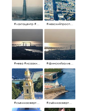
#лахтацентр #лахта #башнягазпром #газпром #башня #небоскрёбпитера #небоскрёб #финскийзалив #санктпетербург
#невскийпроспект #центргорода #санктпетербург #осень2017 #когдапаришьнадгородом
#нева #исаакий #исаакиевскийсобор #нева #васильевскийостров #адмиралтейскийрайон #финскийзалив #дворцовыймост #небонадпитером #осень2017
#финскийзалив #маркизовалужа #нева
#съемкасвертолета #вертолёт #съёмкасвертолёта #петропавловскаякрепость #заячийостров #санктпетербург
#съёмкасвертолёта #питер #петропавловскаякрепость #нева #осень2017