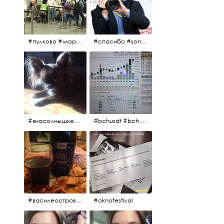
#пулково #море #песок #лето #морепесоксолнце #дваночи
#спасибо #sony #nikon #oknofestivsl @alex_kurov #aplgallery
#янасолнышкележу #янасолнышкогляжу #чихуахуа
#bchusdt #bch #usdt #sell #buy #exchange #markets #bitcoincash #cryptocurrency #pump
#василеостровское #синяяборода #пиво #пивовобла #вобла #рыба
#oknofestival