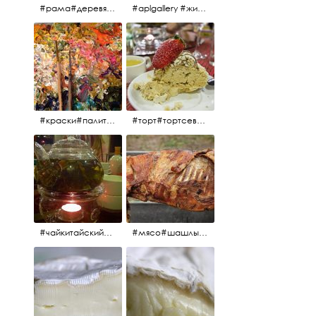
#рама#деревяннаярама#антиквариат#живопись#aplgallery
#aplgallery #живопись #портрет
#краски#палитра#картина#живопись#aplgallery
#торт#тортсевер#север#severspb#северметрополь#безе#безесклубникой#тортвоздушный#тортсбезе#cake#meringuecake#meringuecakewithstrawberries @sever_metropol
#чайкитайский#чай#tea#teachinese @chinacook.ru
#мясо#шашлык#шашлыкмашлык #пальчикиоближешь