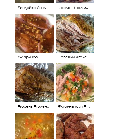
#индейка #индейкавфольге #еда #мясоиндейки 🚀
#салат #помидоры #яйцо #огурцы #зелень #кинза #петрушка #укроп #сметана #соль #витамины
#мариную
#специи #голень #голеньиндейки #индейка #мясо #еда #завтрак #голеньиндейкивфольге
#голень #голеньиндейки #голеньиндейкивфольге #индейка #завтрак #еда #мясо
#куриныйсуп #еда #ужин #можнокушать