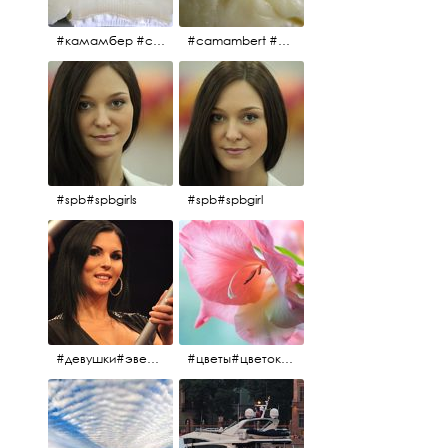
#камамбер #сыр #camambert
#camambert #сыр#камамбер
#spb#spbgirls
#spb#spbgirl
#девушки#эверласт#everlast#finland#southfinland#helsinki
#цветы#цветок#нежность