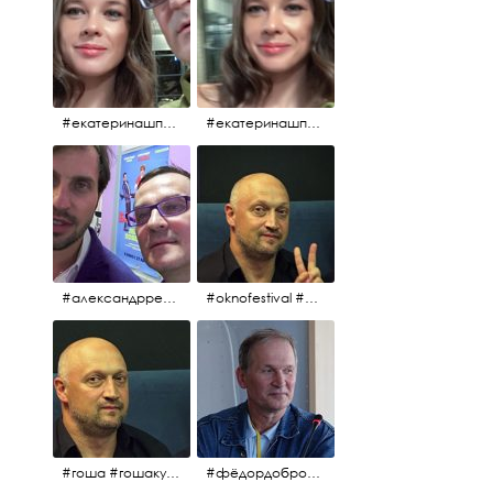
#екатеринашпица #шпица @ekaterinashpitsa
#екатеринашпица #шпица @ekaterinashpitsa
#александрревва #ревва #артурпирожков #бабушкалегкогоповедения @arthurpirozhkov
#oknofestival #gosha #гошакуценко
#гоша #гошакуценко #oknofestival
#фёдордобронравов #кино #хорошеекино #жилибыли