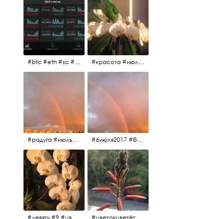
#btc #eth #sc #xrp #etc #maid #sys #naut #strat #pasc #dash #xmr #nxt #usdt #ltc#lsk #zec #str #rep #coin #markets #bitcoin
#красота #июльскоеутро
#радуга #июльскоеутро #радугавовсёнебо #6июля2017
#6июля2017 #белыеночи #питерскоеутро #джулаймонинг #июльскоеутро #радугавовсёнебо #радуга #дождик
#девять #9 #цветы
#цветокцветёт #flowers