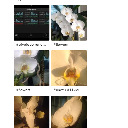
#ctyptocurrency #btc #eth
#flowers
#flowers
#цветы #11июня2017 #5утра #белыеночи