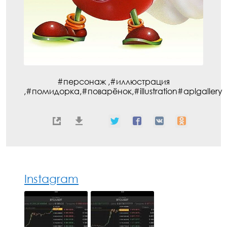
#персонаж ,#иллюстрация
,#помидорка,#поварёнок,#illustration#aplgallery
Instagram