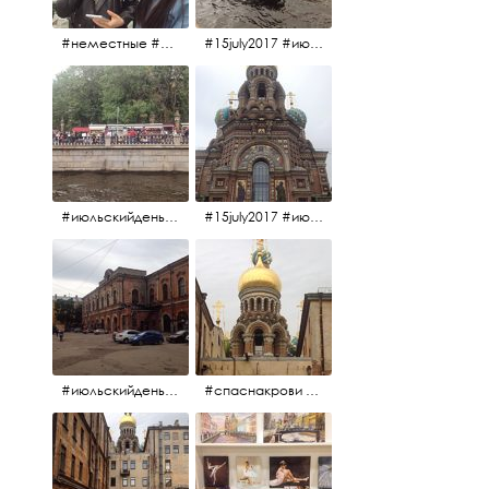
#неместные #июльскийдень2017
#15july2017 #июльскийдень2017 #катерок #bonfire
#июльскийдень2017 #15july2017
#15july2017 #июльскийдень2017 #спаснакрови
#июльскийдень2017 #15july2017
#спаснакрови #июльскийдень2017