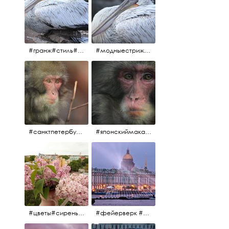
#гранж#стиль#тренд#тренд2017 #модныестрижки#санктпетербург #пеликан #птицы#причёски
#модныестрижки#стильныестрижки#причёски#зоопарк #пеликан#санктпетербург #причёскиподуше
#санктпетербург #macacafuscata #macaca #ленинградскийзоопарк #снежнаяобезьяна #японскиймакак #макака #зоопарк
#японскиймакак#снежнаяобезьяна#приматы#макака#зоопарк#животные#ленинградскийзоопарк#macaca#macacafuscata#санктпетербург
#цветы#сирень #розоваясирень #натюрморт #натюрмортсцветами #весна2012 #пробуждение
#фейерверк #салют #парусник #санктпетербург #белыеночи2012 #белыеночи #алыепаруса2012 #алыепаруса #нева