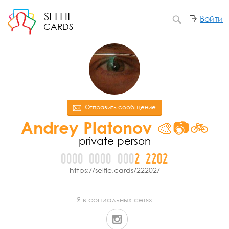
SELFIE
Войти
CARDS
Отправить сообщение
Andrey Platonov 🎨📷🚲
private person
0000
0000
000
2
2
2
0
2
https://selfie.cards/22202/
Я в социальных сетях