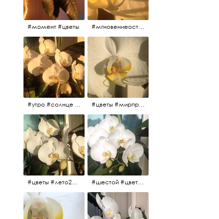
#момент #цветы
#мгновениеостановись #прекрасныймомент #жаждарасцвета
#утро #солнце #белыеночи2017 #санктпетербург #цветы #седьмойпошёл
#цветы #мирпрекрасен #пятьутра
#цветы #лето2017 #седьмойнаподходе #шестой #всегодевять
#шестой #цветыцветут #цветы #лето2017 #летнийснег