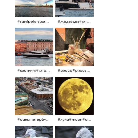
#saintpetersburg #санктпетербург#нева#троицкиймост#питерскоеутро#петропавловскаякрепость
#медведев#яхты#алыепаруса2023#белыеночи2013#санктпетербург #яхтафотиния#yacht#yachtphotinia
#фотиния#яхтафотиния#дмитриймедведев#медведев#яхта#алыепаруса2013#2013#алыепаруса #нева#санктпетербург #yachtphotinia#yacht
#рисую#рисовать#краскихолстмасло#картина#холст#кисточки#палитра#художник#портрет#aplgallery
#санктпетербург #исаакиевскийсобор #исакий
#луна#moon#апрельскаялуна#санктпетербург