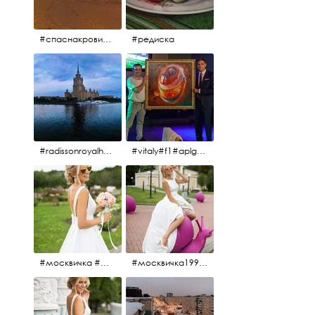
#спаснакрови#зима#спб
#редиска
#radissonroyalhotel #рэдиссонройал#рэдиссонройалмосква #рекамосква#москва#гостиницаукраина#украина#hotel#отель#moscow @radissonroyalmoscow
#vitaly#f1#aplgallery#formula1
#москвичка #москвичка1990#вднх2016 #июль2016 #1990
#москвичка1990@#июль2016 #вднх2016 #1990