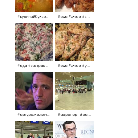
#куриныйбульон #лавровыйлист #помидоры #картофель #чеснок #лук #морковь #приправы #перецдушистый #курица #ужин #еда #сольповкусу #жёлтыйкарри #имбирь #кориандр #кокос #лимонныйсок #оливковоемасло #кумин #кайенскийперец
#еда #мясо #завтрак #источниквдохновения #люблюготовить
#еда #завтрак #витамины #помидоры #укроп #огурцы #сметана #салат
#еда #мясо #утро #завтрак #едакакисточниквдохновения
#артурсмольянинов @melnikovadsh #artursmolyaninov
#аэропорт #санктпетербург #пулково #мореморе #моремолнцепесок #дваночи