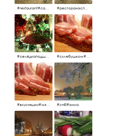
#restaurant#candidates #aspila #restaurantaspils ресторан#ресторанэспиля#эспланада#концертнаяэстрада
#ресторанэспиля#restaurantaspils#aspila#candidates#эспланада#концертнаяэстрада
#селёдкаподшубой#основноеблюдо#новыйгод#шампанское#праздник
#схлебушком#мясо
#вкусняшки#мясо
#спб#зима