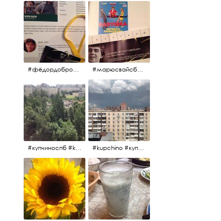
#фёдордобронравов #эдуардпарри #жилибыли #иринарозанова
#марюсвайсберг #александрревва #глюкоза #любовьвбольшомгороде #ххvфестивальроссийскогокино
#купчиноспб #kupchino
#kupchino #купчиноспб