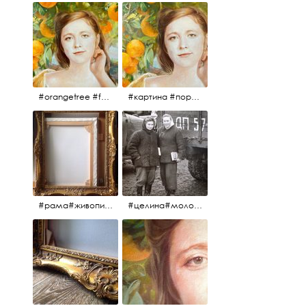
#orangetree #fertility #abundance #portrait #painting #живопись #портрет #картина #девушка #улыбка #aplgallery
#картина #портрет #живопись #апельсиновоедерево # девушка #улыбка #изобилие #плодородие #painting #portrait #abundance #fertility #orangetree #aplgallery
#рама#живопись#антиквариат#спб#aplgallery
#целина#молодёжьнацелине#комсомолки#50тыегода #50тые#СССР