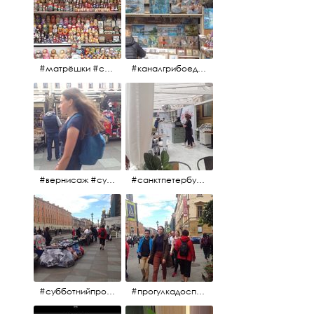
#матрёшки #сувениры #вернисаж
#каналгрибоедова #санктпетербург #вернисаж #
#вернисаж #сувениры #картины
#санктпетербург #летнеекафе
#субботнийпроменад #набережнаяканалагрибоедова #санктпетербург
#прогулкадоспасаиобратно #санктпетербург #15july2017 #субботнийпитерскийдень #субботнийпроменад #послеобеда