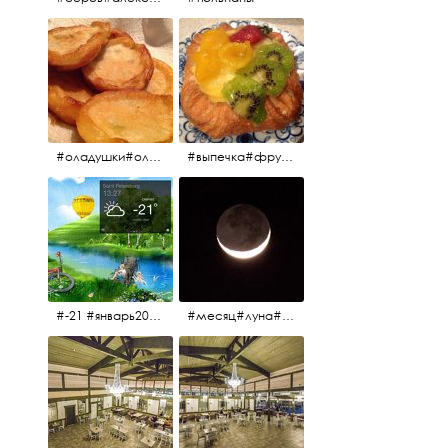
#оладушки#оладушкинакефире #оладушкисяблоками #кефир#яблоки С утра испёк, на кефире с яблоками.
#выпечка#фрукты#пекарня#зима
#-21 #январь2017 #зима2017 #санктпетербург2017
#месяц#луна#африканскаялуна#moon#moon🌙