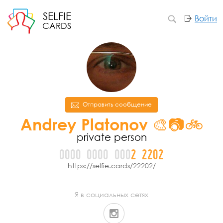
SELFIE
Войти
CARDS
Отправить сообщение
Andrey Platonov 🎨📷🚲
private person
0000
0000
000
2
2
2
0
2
https://selfie.cards/22202/
Я в социальных сетях