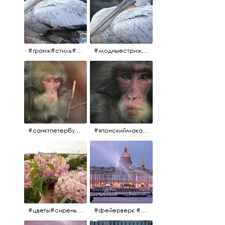
#гранж#стиль#тренд#тренд2017 #модныестрижки#санктпетербург #пеликан #птицы#причёски
#модныестрижки#стильныестрижки#причёски#зоопарк #пеликан#санктпетербург #причёскиподуше
#санктпетербург #macacafuscata #macaca #ленинградскийзоопарк #снежнаяобезьяна #японскиймакак #макака #зоопарк
#японскиймакак#снежнаяобезьяна#приматы#макака#зоопарк#животные#ленинградскийзоопарк#macaca#macacafuscata#санктпетербург
#цветы#сирень #розоваясирень #натюрморт #натюрмортсцветами #весна2012 #пробуждение
#фейерверк #салют #парусник #санктпетербург #белыеночи2012 #белыеночи #алыепаруса2012 #алыепаруса #нева