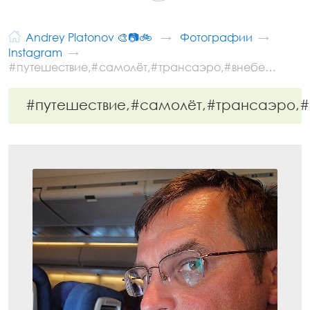
Andrey Platonov 🎨📷🚲
Фотографии
Instagram
#путешествие,#самолёт,#трансаэро,#внебе…
#путешествие,#самолёт,#трансаэро,