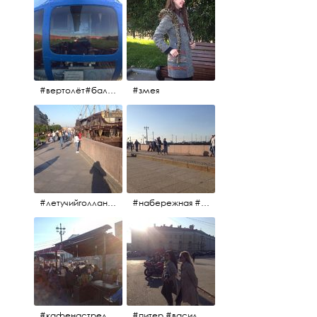
#вертолёт#балтийскиеавиалинии #петропавловскаякрепость #заячийостров #полётынадпитером #полётынадгородом #полёты
#змея
#летучийголландец #набережнаяневы
#набережная #людигуляют #биржевоймост
#кафенастрелкевасильевскогоострова #байкеры
#питер #васильевскийостров #байкеры #иностранцы