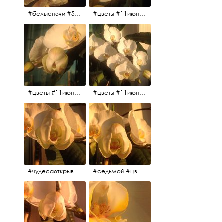
#белыеночи #5утра #11июня2017 #цветы
#цветы #11июня2017 #5утра #белыеночи
#цветы #11июня2017
#цветы #11июня2017
#чудесаоткрываются #красота #чудоприроды #нежность #цветы #прекрасное
#седьмой #цветы #жизньналоджии