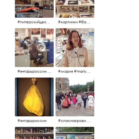
#питерскийдвор #спаснакрови #июльскийдень2017
#картинки #балетпитера #янтарьроссиии
#янтарьроссии #янтарь
#мария #mariya #янтарьроссии
#янтарьроссии
#спаснакрови #михайловскийсад