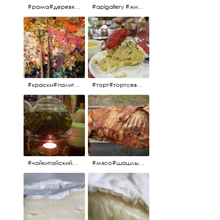
#рама#деревяннаярама#антиквариат#живопись#aplgallery
#aplgallery #живопись #портрет
#краски#палитра#картина#живопись#aplgallery
#торт#тортсевер#север#severspb#северметрополь#безе#безесклубникой#тортвоздушный#тортсбезе#cake#meringuecake#meringuecakewithstrawberries @sever_metropol
#чайкитайский#чай#tea#teachinese @chinacook.ru
#мясо#шашлык#шашлыкмашлык #пальчикиоближешь