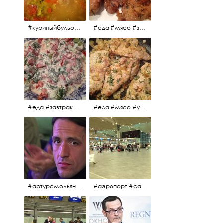
#куриныйбульон #лавровыйлист #помидоры #картофель #чеснок #лук #морковь #приправы #перецдушистый #курица #ужин #еда #сольповкусу #жёлтыйкарри #имбирь #кориандр #кокос #лимонныйсок #оливковоемасло #кумин #кайенскийперец
#еда #мясо #завтрак #источниквдохновения #люблюготовить
#еда #завтрак #витамины #помидоры #укроп #огурцы #сметана #салат
#еда #мясо #утро #завтрак #едакакисточниквдохновения
#артурсмольянинов @melnikovadsh #artursmolyaninov
#аэропорт #санктпетербург #пулково #мореморе #моремолнцепесок #дваночи