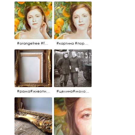
#orangetree #fertility #abundance #portrait #painting #живопись #портрет #картина #девушка #улыбка #aplgallery
#картина #портрет #живопись #апельсиновоедерево # девушка #улыбка #изобилие #плодородие #painting #portrait #abundance #fertility #orangetree #aplgallery
#рама#живопись#антиквариат#спб#aplgallery
#целина#молодёжьнацелине#комсомолки#50тыегода #50тые#СССР