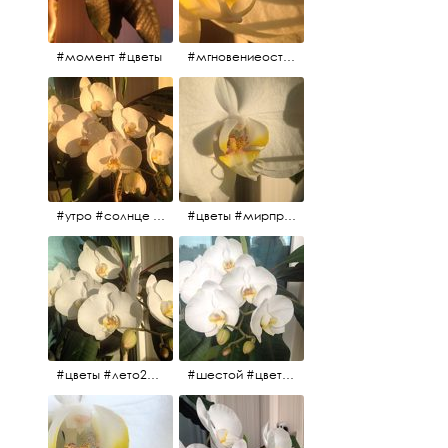
#момент #цветы
#мгновениеостановись #прекрасныймомент #жаждарасцвета
#утро #солнце #белыеночи2017 #санктпетербург #цветы #седьмойпошёл
#цветы #мирпрекрасен #пятьутра
#цветы #лето2017 #седьмойнаподходе #шестой #всегодевять
#шестой #цветыцветут #цветы #лето2017 #летнийснег