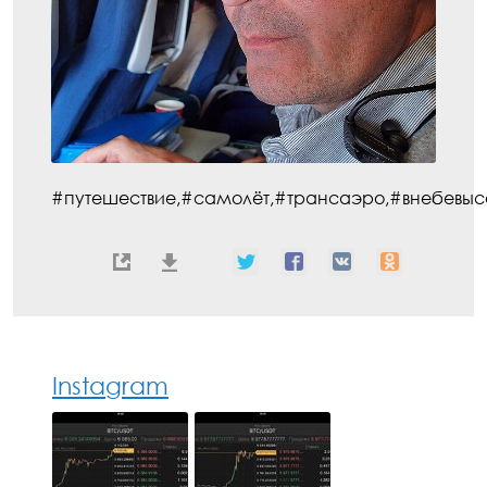
#путешествие,#самолёт,#трансаэро,#внебевысо
Instagram