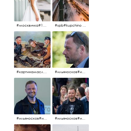
#москвичка#1990#вднх2016#июль2016#
#spb#kupchino #крышапотекла
#картинамаслом #картина #охотники#хорошеенастроение #aplgallery
#ильяносков#ильяносков2016#очеммолчатфранцузы #санктпетербург #кино#фильфильфильм @ilya_noskov_official
#ильяносков#ильяносков_главныйгерой #санктпетербург #ленфильм# @ilya_noskov_official #контрибуция#очеммолчатфранцузы#эдуардпичугин
#ильяносков#ильяносков_главныйгерой @ilya_noskov_official #очеммолчатфранцузы#очёммолчатфранцузы