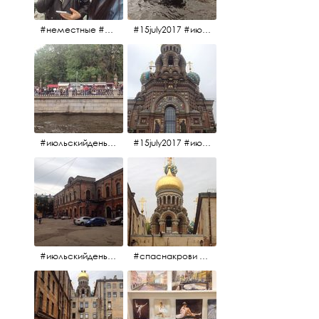
#неместные #июльскийдень2017
#15july2017 #июльскийдень2017 #катерок #bonfire
#июльскийдень2017 #15july2017
#15july2017 #июльскийдень2017 #спаснакрови
#июльскийдень2017 #15july2017
#спаснакрови #июльскийдень2017