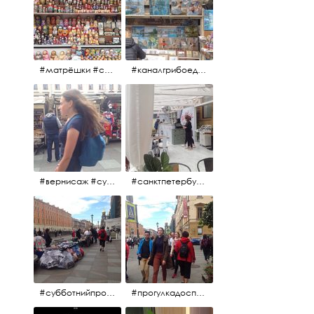
#матрёшки #сувениры #вернисаж
#каналгрибоедова #санктпетербург #вернисаж #
#вернисаж #сувениры #картины
#санктпетербург #летнеекафе
#субботнийпроменад #набережнаяканалагрибоедова #санктпетербург
#прогулкадоспасаиобратно #санктпетербург #15july2017 #субботнийпитерскийдень #субботнийпроменад #послеобеда