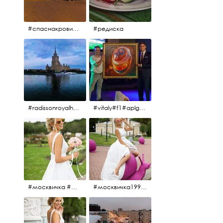
#спаснакрови#зима#спб
#редиска
#radissonroyalhotel #рэдиссонройал#рэдиссонройалмосква #рекамосква#москва#гостиницаукраина#украина#hotel#отель#moscow @radissonroyalmoscow
#vitaly#f1#aplgallery#formula1
#москвичка #москвичка1990#вднх2016 #июль2016 #1990
#москвичка1990@#июль2016 #вднх2016 #1990