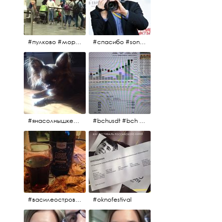
#пулково #море #песок #лето #морепесоксолнце #дваночи
#спасибо #sony #nikon #oknofestivsl @alex_kurov #aplgallery
#янасолнышкележу #янасолнышкогляжу #чихуахуа
#bchusdt #bch #usdt #sell #buy #exchange #markets #bitcoincash #cryptocurrency #pump
#василеостровское #синяяборода #пиво #пивовобла #вобла #рыба
#oknofestival