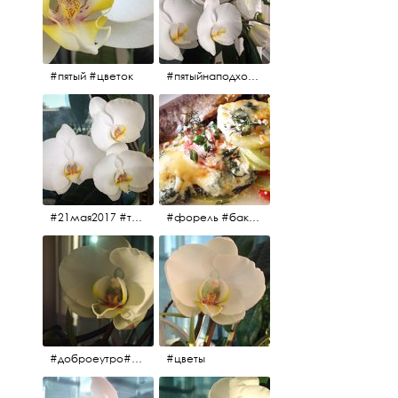
#пятый #цветок
#пятыйнаподходе# цветы #весна2017
#21мая2017 #трио #цветы
#форель #баклажаны #помидоры #завтрак
#доброеутро#май#солнце#цветы #майсолнцецветы
#цветы