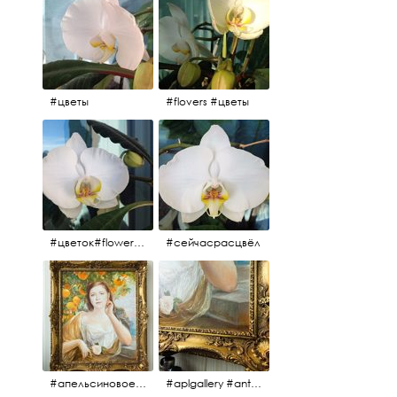
#цветы
#flovers #цветы
#цветок#flowers #💜🌸
#сейчасрасцвёл
#апельсиновоедерево #плодородие #изобилие #картина #портрет #живопись #девушка #апельсиновоедерево #плодородие #рама #антикварнаярама #антиквариат #antiques #abundance #aplgallery #portrait #painting #frame #fertility #orangetree @aplgallery
#aplgallery #antiques #painting #portrait #frame #antiqueframe #abundance #fertility #orangetree #антиквариат#картина#фрагмент #живопись #улыбка #девушка #портрет #рама #антикварнаярама #изобилие #плодородие #апельсиновоедерево