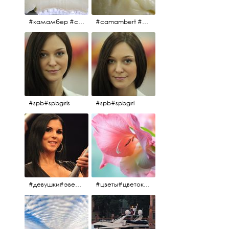
#камамбер #сыр #camambert
#camambert #сыр#камамбер
#spb#spbgirls
#spb#spbgirl
#девушки#эверласт#everlast#finland#southfinland#helsinki
#цветы#цветок#нежность