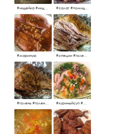
#индейка #индейкавфольге #еда #мясоиндейки 🚀
#салат #помидоры #яйцо #огурцы #зелень #кинза #петрушка #укроп #сметана #соль #витамины
#мариную
#специи #голень #голеньиндейки #индейка #мясо #еда #завтрак #голеньиндейкивфольге
#голень #голеньиндейки #голеньиндейкивфольге #индейка #завтрак #еда #мясо
#куриныйсуп #еда #ужин #можнокушать