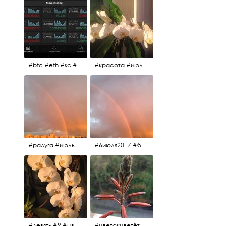
#btc #eth #sc #xrp #etc #maid #sys #naut #strat #pasc #dash #xmr #nxt #usdt #ltc#lsk #zec #str #rep #coin #markets #bitcoin
#красота #июльскоеутро
#радуга #июльскоеутро #радугавовсёнебо #6июля2017
#6июля2017 #белыеночи #питерскоеутро #джулаймонинг #июльскоеутро #радугавовсёнебо #радуга #дождик
#девять #9 #цветы
#цветокцветёт #flowers