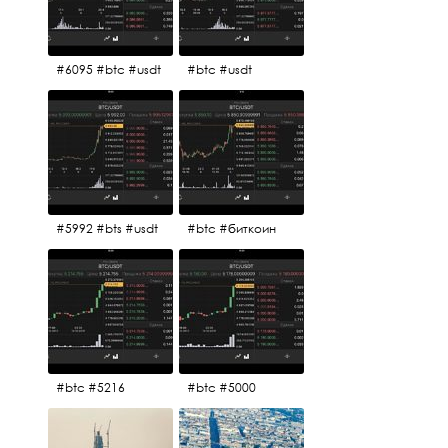
#6095 #btc #usdt
#btc #usdt
#5992 #bts #usdt
#btc #биткоин
#btc #5216
#btc #5000