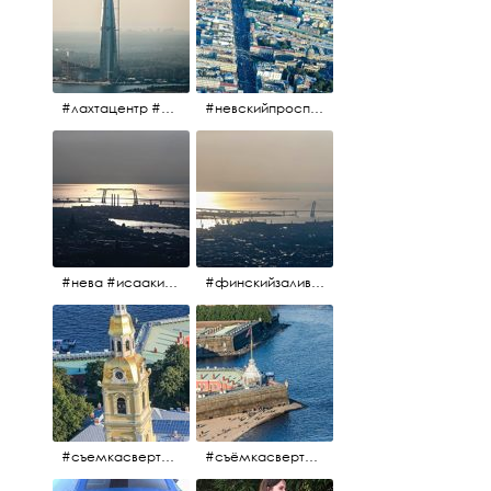
#лахтацентр #лахта #башнягазпром #газпром #башня #небоскрёбпитера #небоскрёб #финскийзалив #санктпетербург
#невскийпроспект #центргорода #санктпетербург #осень2017 #когдапаришьнадгородом
#нева #исаакий #исаакиевскийсобор #нева #васильевскийостров #адмиралтейскийрайон #финскийзалив #дворцовыймост #небонадпитером #осень2017
#финскийзалив #маркизовалужа #нева
#съемкасвертолета #вертолёт #съёмкасвертолёта #петропавловскаякрепость #заячийостров #санктпетербург
#съёмкасвертолёта #питер #петропавловскаякрепость #нева #осень2017