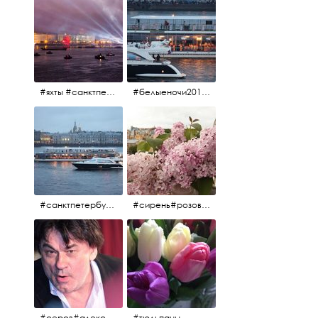
#яхты #санктпетербург #нева #белыеночи2012 #алыепаруса #алыепаруса2012#парусник#салют#фейерверк
#белыеночи2012 #белыеночи #2012 #нева #санктпетербург #яхты
#санктпетербург #нева#яхты#2012 #белыеночи#белыеночи2012
#сирень#розоваясирень#натюрморт#натюрмортсцветами#2012#весна2012
#серов#александрсеров#певец#народныйартист#эстрадныйпевец#композитор#тыменялюбишь#мадонна#ялюблютебядослёз
#тюльпаны