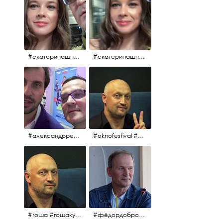
#екатеринашпица #шпица @ekaterinashpitsa
#екатеринашпица #шпица @ekaterinashpitsa
#александрревва #ревва #артурпирожков #бабушкалегкогоповедения @arthurpirozhkov
#oknofestival #gosha #гошакуценко
#гоша #гошакуценко #oknofestival
#фёдордобронравов #кино #хорошеекино #жилибыли