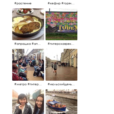
#растение
#кефир #горячийкефир #национальноеблюдо #лаваш #вкусно
#апрашка #апраксиндвор #кафенаапрашке #куринаякотлетанасковороде #сковородка #кафедлясвоих
#питерскаяреклама #todes #куколки #окраинапитера #фрунзенскийрайон
#метро #питерскоеметро #невскаялиния
#июльскийдень2017 #15july2017 #невский