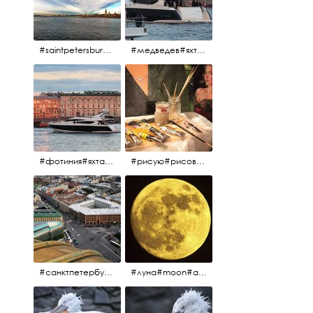
#saintpetersburg #санктпетербург#нева#троицкиймост#питерскоеутро#петропавловскаякрепость
#медведев#яхты#алыепаруса2023#белыеночи2013#санктпетербург #яхтафотиния#yacht#yachtphotinia
#фотиния#яхтафотиния#дмитриймедведев#медведев#яхта#алыепаруса2013#2013#алыепаруса #нева#санктпетербург #yachtphotinia#yacht
#рисую#рисовать#краскихолстмасло#картина#холст#кисточки#палитра#художник#портрет#aplgallery
#санктпетербург #исаакиевскийсобор #исакий
#луна#moon#апрельскаялуна#санктпетербург