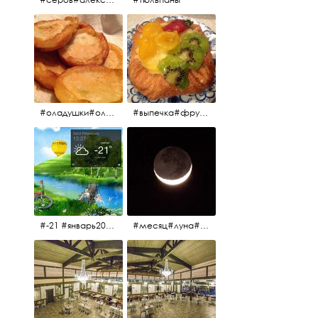
#оладушки#оладушкинакефире #оладушкисяблоками #кефир#яблоки С утра испёк, на кефире с яблоками.
#выпечка#фрукты#пекарня#зима
#-21 #январь2017 #зима2017 #санктпетербург2017
#месяц#луна#африканскаялуна#moon#moon🌙