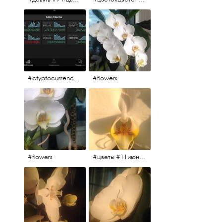
#ctyptocurrency #btc #eth
#flowers
#flowers
#цветы #11июня2017 #5утра #белыеночи