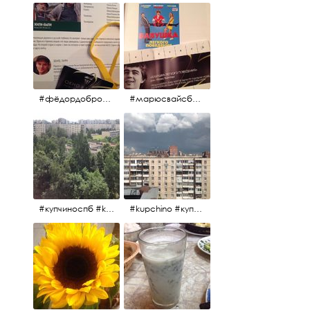
#фёдордобронравов #эдуардпарри #жилибыли #иринарозанова
#марюсвайсберг #александрревва #глюкоза #любовьвбольшомгороде #ххvфестивальроссийскогокино
#купчиноспб #kupchino
#kupchino #купчиноспб