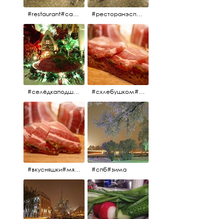
#restaurant#candidates #aspila #restaurantaspils ресторан#ресторанэспиля#эспланада#концертнаяэстрада
#ресторанэспиля#restaurantaspils#aspila#candidates#эспланада#концертнаяэстрада
#селёдкаподшубой#основноеблюдо#новыйгод#шампанское#праздник
#схлебушком#мясо
#вкусняшки#мясо
#спб#зима