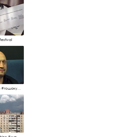
estival
#гоша #гошакуценко #oknofestival
#kupchino #купчиноспб