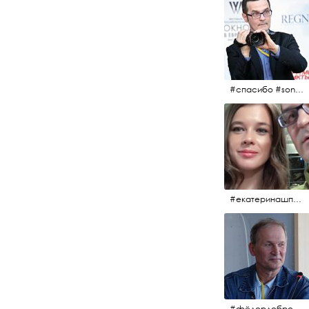
#спасибо #sony #nikon #oknofestivsl @alex_kurov #aplgallery
#екатеринашпица #шпица @ekaterinashpitsa
#фёдордобронравов #кино #хорошеекино #жилибыли