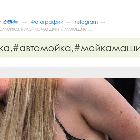
v 🎨📷🚲
Фотографии
Instagram
втомойка,#мойкамашин,#моющие…
ка,#автомойка,#мойкама