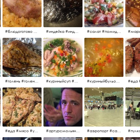
#блюдоготово #можнокушать #простолук #лук #индейкавфольге #мясоиндейки
#индейка #индейкавфольге #еда #мясоиндейки 🚀
#салат #помидоры #яйцо #огурцы #зелень #кинза #петрушка #укроп #сметана #соль #витамины
#мар
#голень #голеньиндейки #голеньиндейкивфольге #индейка #завтрак #еда #мясо
#куриныйсуп #еда #ужин #можнокушать
#куриныйбульон #лавровыйлист #помидоры #картофель #чеснок #лук #морковь #приправы #перецдушистый #курица #ужин #еда #сольповкусу #жёлтыйкарри #имбирь #кориандр #кокос #лимонныйсок #оливковоемасло #кумин #кайенскийперец
#еда #мясо #утро #завтрак #едакакисточниквдохновения
#артурсмольянинов @melnikovadsh #artursmolyaninov
#аэропорт #санктпетербург #пулково #мореморе #моремолнцепесок #дваночи