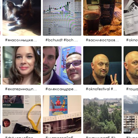
#янасолнышкележу #янасолнышкогляжу #чихуахуа
#bchusdt #bch #usdt #sell #buy #exchange #markets #bitcoincash #cryptocurrency #pump
#василеостровское #синяяборода #пиво #пивовобла #вобла #рыба
#oknof
#екатеринашпица #шпица @ekaterinashpitsa
#александрревва #ревва #артурпирожков #бабушкалегкогоповедения @arthurpirozhkov
#oknofestival #gosha #гошакуценко
#фёдордобронравов #эдуардпарри #жилибыли #иринарозанова
#марюсвайсберг #александрревва #глюкоза #любовьвбольшомгороде #ххvфестивальроссийскогокино
#купчиноспб #kupchino