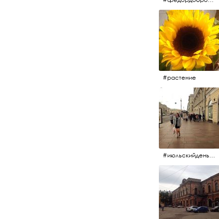
#растение
#июльскийдень2017 #15july2017 #невский