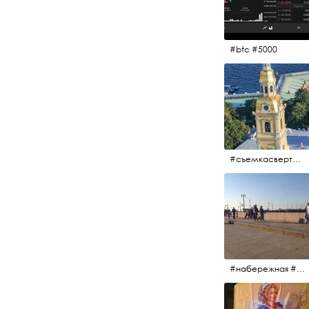
#btc #5000
#съемкасвертолета #вертолёт #съёмкасвертолёта #петропавловскаякрепость #заячийостров #санктпетербург
#набережная #людигуляют #биржевоймост