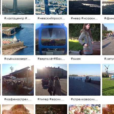
#лахтацентр #лахта #башнягазпром #газпром #башня #небоскрёбпитера #небоскрёб #финскийзалив #санктпетербург
#невскийпроспект #центргорода #санктпетербург #осень2017 #когдапаришьнадгородом
#нева #исаакий #исаакиевскийсобор #нева #васильевскийостров #адмиралтейскийрайон #финскийзалив #дворцовыймост #небонадпитером #осень2017
#съёмкасвертолёта #питер #петропавловскаякрепость #нева #осень2017
#вертолёт#балтийскиеавиалинии #петропавловскаякрепость #заячийостров #полётынадпитером #полётынадгородом #полёты
#змея
#кафенастрелкевасильевскогоострова #байкеры
#питер #васильевскийостров #байкеры #иностранцы
#стрелкавасильевскогоострова #нева #река