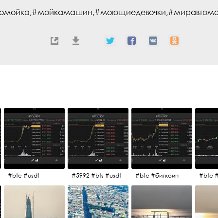
омойка,#мойкамашин,#моющиедевочки,#миравтомобиле
#btc #usdt
#5992 #bts #usdt
#btc #биткоин
#btc 