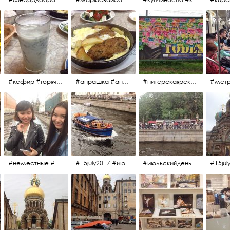
#кефир #горячийкефир #национальноеблюдо #лаваш #вкусно
#апрашка #апраксиндвор #кафенаапрашке #куринаякотлетанасковороде #сковородка #кафедлясвоих
#питерскаяреклама #todes #куколки #окраинапитера #фрунзенскийрайон
#неместные #июльскийдень2017
#15july2017 #июльскийдень2017 #катерок #bonfire
#июльскийдень2017 #15july2017