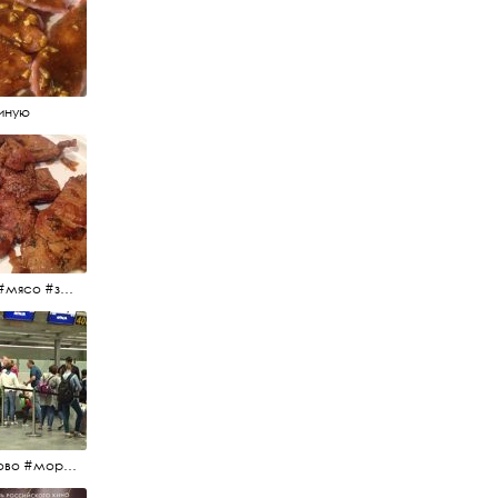
иную
#еда #мясо #завтрак #источниквдохновения #люблюготовить
#пулково #море #песок #лето #морепесоксолнце #дваночи