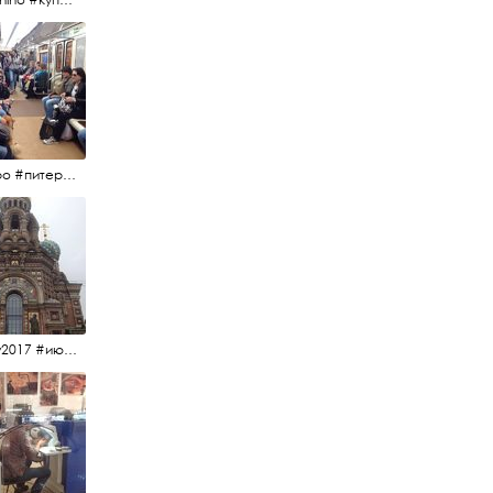
#метро #питерскоеметро #невскаялиния
#15july2017 #июльскийдень2017 #спаснакрови