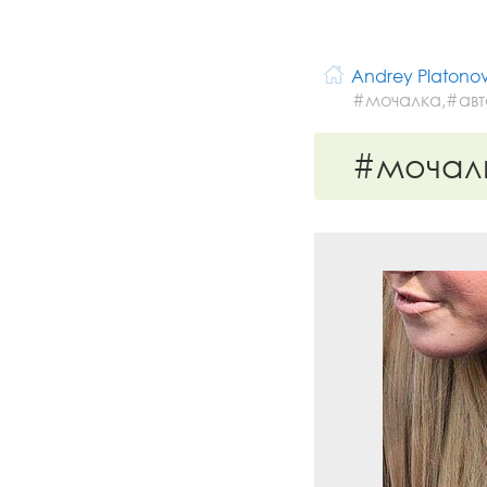
Andrey Platono
#мочалка,#а
#мочал