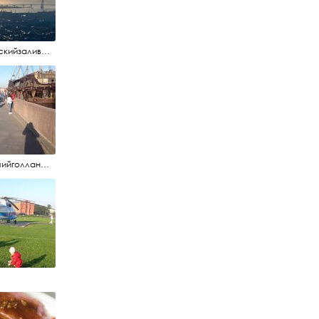
#финскийзалив #маркизовалужа #нева
#летучийголландец #набережнаяневы