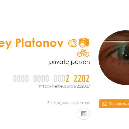
ey Platonov 🎨📷
🚲
private person
0000
0000
000
2
2
2
0
2
https://selfie.cards/22202/
Я в социальных сетях
Отправить