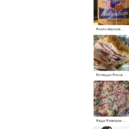
#жигулёвское #пиво #свежеепиво #beer #напиток
#специи #голень #голеньиндейки #индейка #мясо #еда #завтрак #голеньиндейкивфольге
#еда #завтрак #витамины #помидоры #укроп #огурцы #сметана #салат