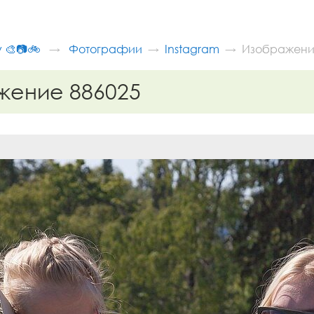
v 🎨📷🚲
Фотографии
Instagram
Изображени
жение 886025