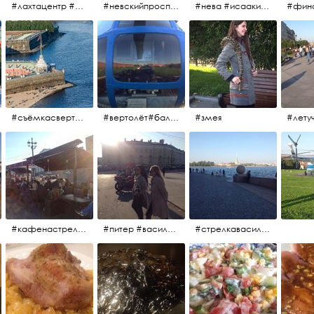
#лахтацентр #лахта #башнягазпром #газпром #башня #небоскрёбпитера #небоскрёб #финскийзалив #санктпетербург
#невскийпроспект #центргорода #санктпетербург #осень2017 #когдапаришьнадгородом
#нева #исаакий #исаакиевскийсобор #нева #васильевскийостров #адмиралтейскийрайон #финскийзалив #дворцовыймост #небонадпитером #осень2017
#съёмкасвертолёта #питер #петропавловскаякрепость #нева #осень2017
#вертолёт#балтийскиеавиалинии #петропавловскаякрепость #заячийостров #полётынадпитером #полётынадгородом #полёты
#змея
#кафенастрелкевасильевскогоострова #байкеры
#питер #васильевскийостров #байкеры #иностранцы
#стрелкавасильевскогоострова #нева #река