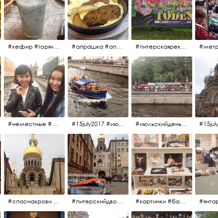
#кефир #горячийкефир #национальноеблюдо #лаваш #вкусно
#апрашка #апраксиндвор #кафенаапрашке #куринаякотлетанасковороде #сковородка #кафедлясвоих
#питерскаяреклама #todes #куколки #окраинапитера #фрунзенскийрайон
#неместные #июльскийдень2017
#15july2017 #июльскийдень2017 #катерок #bonfire
#июльскийдень2017 #15july2017
#спаснакрови #июльскийдень2017
#питерскийдвор #спаснакрови #июльскийдень2017
#картинки #балетпитера #янтарьроссиии