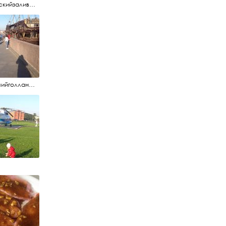
#финскийзалив #маркизовалужа #нева
#летучийголландец #набережнаяневы