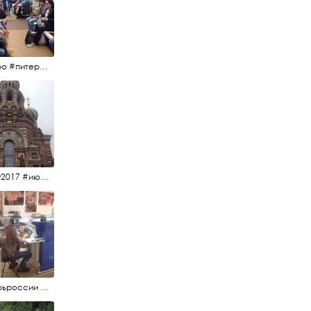
#метро #питерскоеметро #невскаялиния
#15july2017 #июльскийдень2017 #спаснакрови
#янтарьроссии #янтарь