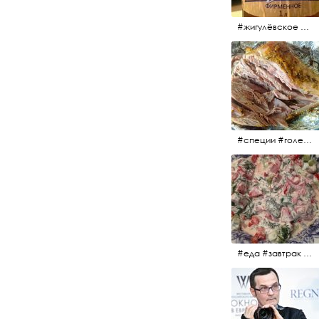
#жигулёвское #пиво #свежеепиво #beer #напиток
#специи #голень #голеньиндейки #индейка #мясо #еда #завтрак #голеньиндейкивфольге
#еда #завтрак #витамины #помидоры #укроп #огурцы #сметана #салат