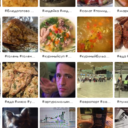
#блюдоготово #можнокушать #простолук #лук #индейкавфольге #мясоиндейки
#индейка #индейкавфольге #еда #мясоиндейки 🚀
#салат #помидоры #яйцо #огурцы #зелень #кинза #петрушка #укроп #сметана #соль #витамины
#мар
#голень #голеньиндейки #голеньиндейкивфольге #индейка #завтрак #еда #мясо
#куриныйсуп #еда #ужин #можнокушать
#куриныйбульон #лавровыйлист #помидоры #картофель #чеснок #лук #морковь #приправы #перецдушистый #курица #ужин #еда #сольповкусу #жёлтыйкарри #имбирь #кориандр #кокос #лимонныйсок #оливковоемасло #кумин #кайенскийперец
#еда #мясо #утро #завтрак #едакакисточниквдохновения
#артурсмольянинов @melnikovadsh #artursmolyaninov
#аэропорт #санктпетербург #пулково #мореморе #моремолнцепесок #дваночи