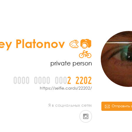
ey Platonov 🎨📷
🚲
private person
0000
0000
000
2
2
2
0
2
https://selfie.cards/22202/
Я в социальных сетях
Отправить