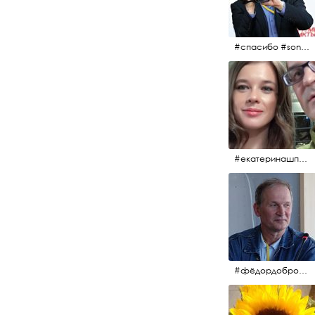
#спасибо #sony #nikon #oknofestivsl @alex_kurov #aplgallery
#екатеринашпица #шпица @ekaterinashpitsa
#фёдордобронравов #кино #хорошеекино #жилибыли