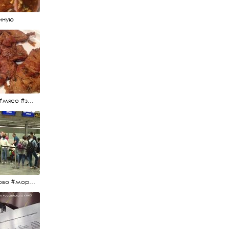
иную
#еда #мясо #завтрак #источниквдохновения #люблюготовить
#пулково #море #песок #лето #морепесоксолнце #дваночи