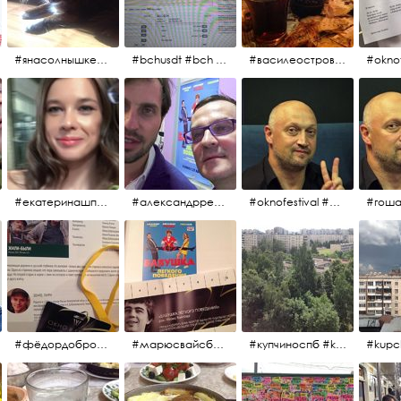
#янасолнышкележу #янасолнышкогляжу #чихуахуа
#bchusdt #bch #usdt #sell #buy #exchange #markets #bitcoincash #cryptocurrency #pump
#василеостровское #синяяборода #пиво #пивовобла #вобла #рыба
#oknof
#екатеринашпица #шпица @ekaterinashpitsa
#александрревва #ревва #артурпирожков #бабушкалегкогоповедения @arthurpirozhkov
#oknofestival #gosha #гошакуценко
#фёдордобронравов #эдуардпарри #жилибыли #иринарозанова
#марюсвайсберг #александрревва #глюкоза #любовьвбольшомгороде #ххvфестивальроссийскогокино
#купчиноспб #kupchino