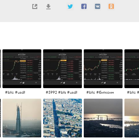
#btc #usdt
#5992 #bts #usdt
#btc #биткоин
#btc 