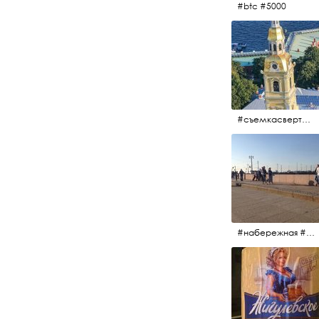
#btc #5000
#съемкасвертолета #вертолёт #съёмкасвертолёта #петропавловскаякрепость #заячийостров #санктпетербург
#набережная #людигуляют #биржевоймост