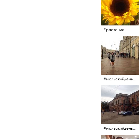
#растение
#июльскийдень2017 #15july2017 #невский
#июльскийдень2017 #15july2017