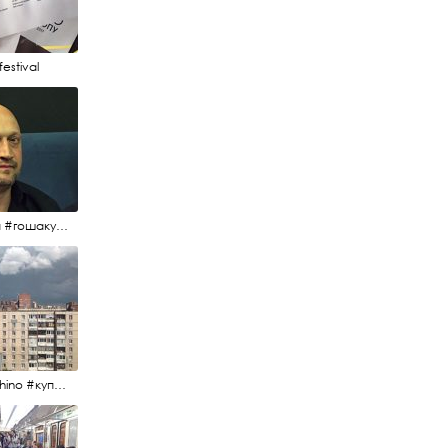
estival
#гоша #гошакуценко #oknofestival
#kupchino #купчиноспб