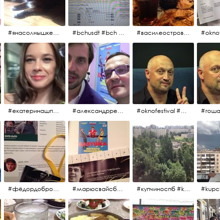
#янасолнышкележу #янасолнышкогляжу #чихуахуа
#bchusdt #bch #usdt #sell #buy #exchange #markets #bitcoincash #cryptocurrency #pump
#василеостровское #синяяборода #пиво #пивовобла #вобла #рыба
#oknof
#екатеринашпица #шпица @ekaterinashpitsa
#александрревва #ревва #артурпирожков #бабушкалегкогоповедения @arthurpirozhkov
#oknofestival #gosha #гошакуценко
#фёдордобронравов #эдуардпарри #жилибыли #иринарозанова
#марюсвайсберг #александрревва #глюкоза #любовьвбольшомгороде #ххvфестивальроссийскогокино
#купчиноспб #kupchino