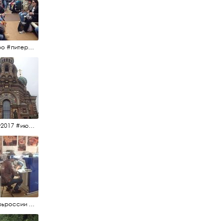
#метро #питерскоеметро #невскаялиния
#15july2017 #июльскийдень2017 #спаснакрови
#янтарьроссии #янтарь