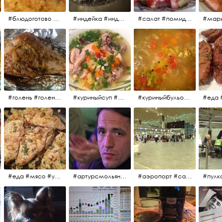
#блюдоготово #можнокушать #простолук #лук #индейкавфольге #мясоиндейки
#индейка #индейкавфольге #еда #мясоиндейки 🚀
#салат #помидоры #яйцо #огурцы #зелень #кинза #петрушка #укроп #сметана #соль #витамины
#мар
#голень #голеньиндейки #голеньиндейкивфольге #индейка #завтрак #еда #мясо
#куриныйсуп #еда #ужин #можнокушать
#куриныйбульон #лавровыйлист #помидоры #картофель #чеснок #лук #морковь #приправы #перецдушистый #курица #ужин #еда #сольповкусу #жёлтыйкарри #имбирь #кориандр #кокос #лимонныйсок #оливковоемасло #кумин #кайенскийперец
#еда #мясо #утро #завтрак #едакакисточниквдохновения
#артурсмольянинов @melnikovadsh #artursmolyaninov
#аэропорт #санктпетербург #пулково #мореморе #моремолнцепесок #дваночи