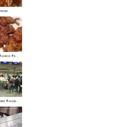
иную
#еда #мясо #завтрак #источниквдохновения #люблюготовить
#пулково #море #песок #лето #морепесоксолнце #дваночи