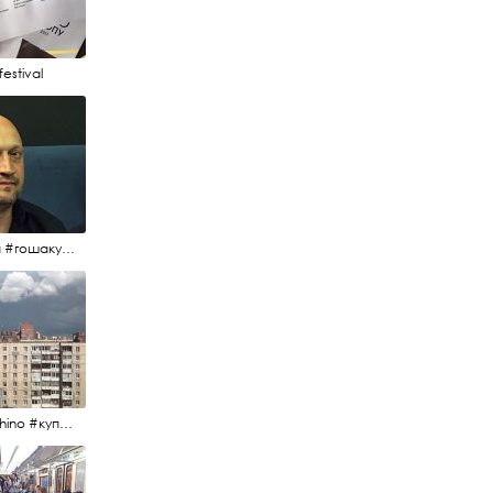
estival
#гоша #гошакуценко #oknofestival
#kupchino #купчиноспб