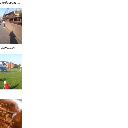
#финскийзалив #маркизовалужа #нева
#летучийголландец #набережнаяневы