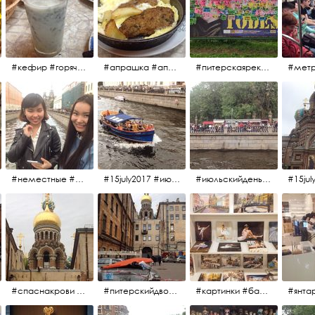
#кефир #горячийкефир #национальноеблюдо #лаваш #вкусно
#апрашка #апраксиндвор #кафенаапрашке #куринаякотлетанасковороде #сковородка #кафедлясвоих
#питерскаяреклама #todes #куколки #окраинапитера #фрунзенскийрайон
#неместные #июльскийдень2017
#15july2017 #июльскийдень2017 #катерок #bonfire
#июльскийдень2017 #15july2017
#спаснакрови #июльскийдень2017
#питерскийдвор #спаснакрови #июльскийдень2017
#картинки #балетпитера #янтарьроссиии