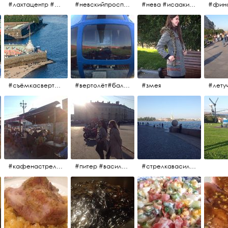
#лахтацентр #лахта #башнягазпром #газпром #башня #небоскрёбпитера #небоскрёб #финскийзалив #санктпетербург
#невскийпроспект #центргорода #санктпетербург #осень2017 #когдапаришьнадгородом
#нева #исаакий #исаакиевскийсобор #нева #васильевскийостров #адмиралтейскийрайон #финскийзалив #дворцовыймост #небонадпитером #осень2017
#съёмкасвертолёта #питер #петропавловскаякрепость #нева #осень2017
#вертолёт#балтийскиеавиалинии #петропавловскаякрепость #заячийостров #полётынадпитером #полётынадгородом #полёты
#змея
#кафенастрелкевасильевскогоострова #байкеры
#питер #васильевскийостров #байкеры #иностранцы
#стрелкавасильевскогоострова #нева #река