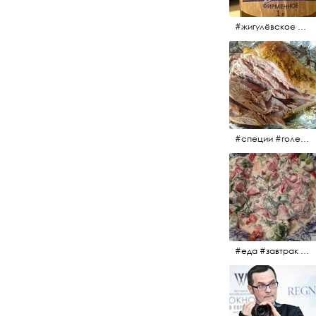
#жигулёвское #пиво #свежеепиво #beer #напиток
#специи #голень #голеньиндейки #индейка #мясо #еда #завтрак #голеньиндейкивфольге
#еда #завтрак #витамины #помидоры #укроп #огурцы #сметана #салат