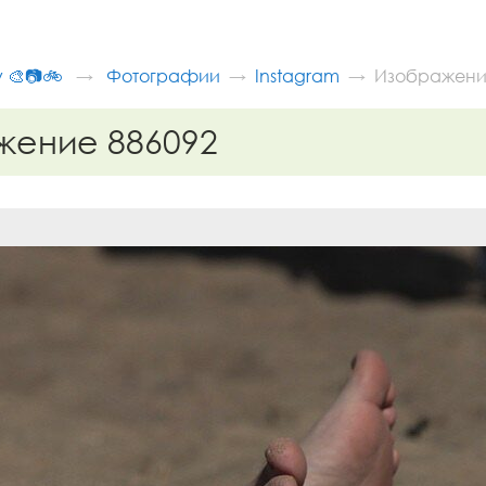
v 🎨📷🚲
Фотографии
Instagram
Изображени
жение 886092