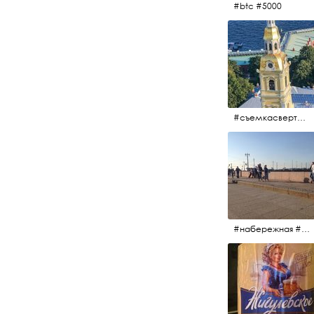
#btc #5000
#съемкасвертолета #вертолёт #съёмкасвертолёта #петропавловскаякрепость #заячийостров #санктпетербург
#набережная #людигуляют #биржевоймост