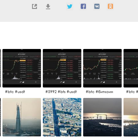
#btc #usdt
#5992 #bts #usdt
#btc #биткоин
#btc 