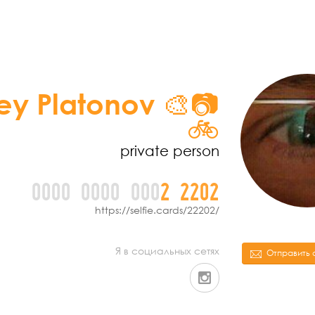
ey Platonov 🎨📷
🚲
private person
0000
0000
000
2
2
2
0
2
https://selfie.cards/22202/
Я в социальных сетях
Отправить