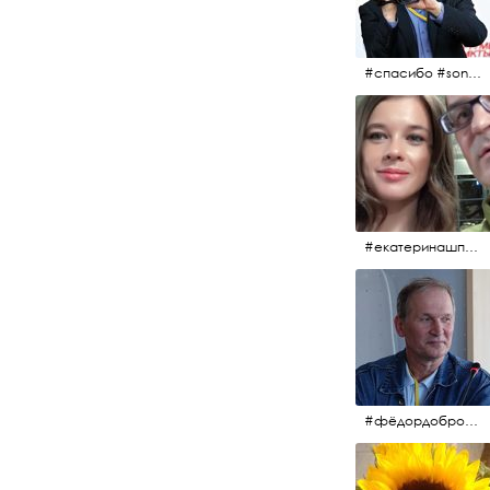
#спасибо #sony #nikon #oknofestivsl @alex_kurov #aplgallery
#екатеринашпица #шпица @ekaterinashpitsa
#фёдордобронравов #кино #хорошеекино #жилибыли