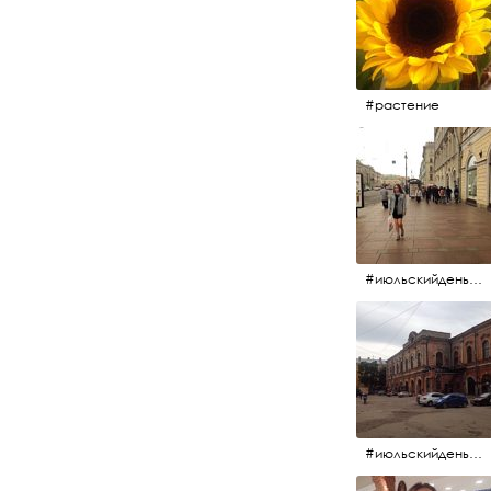
#растение
#июльскийдень2017 #15july2017 #невский
#июльскийдень2017 #15july2017