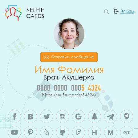
SELFIE
Войти
CARDS
Отправить сообщение
Имя Фамилия
Врач, Акушерка
0000
0000
000
5
4
3
2
4
https://selfie.cards/54324/