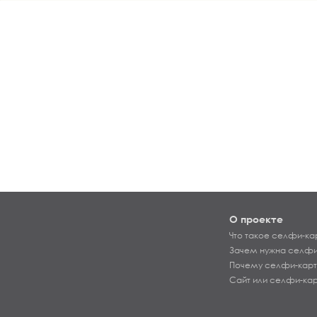
О проекте
Что такое селфи-ка
Зачем нужна селфи
Почему селфи-карт
Сайт или селфи-ка