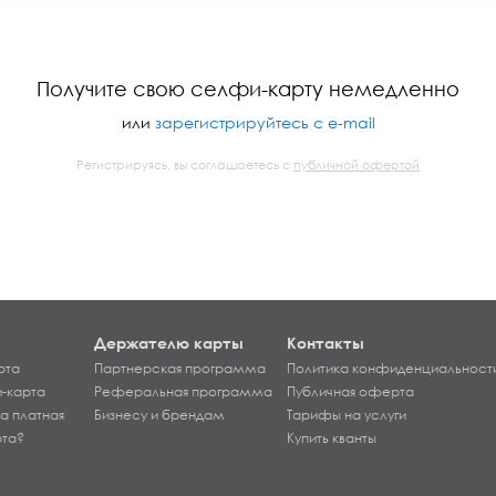
Получите свою селфи-карту немедленно
или
зарегистрируйтесь с e-mail
Регистрируясь, вы соглашаетесь с
публичной офертой
Держателю карты
Контакты
рта
Партнерская программа
Политика конфиденциальност
-карта
Реферальная программа
Публичная оферта
а платная
Бизнесу и брендам
Тарифы на услуги
рта?
Купить кванты