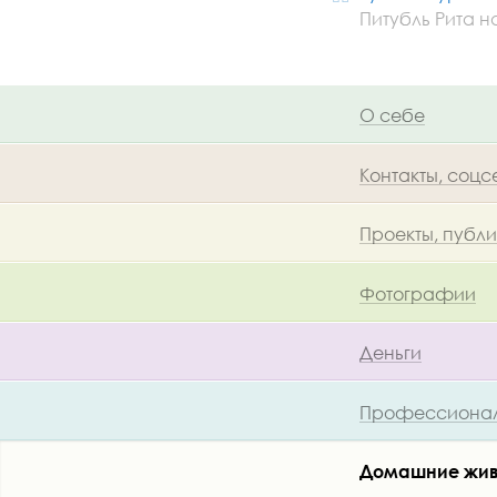
Питубль Рита н
О себе
Контакты, соцс
Проекты, публ
Фотографии
Деньги
Профессионал
Домашние жи