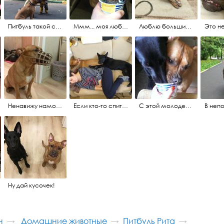
Питбуль такой страшный, что его выгуливают даже женщины и дети...
Ммм... моя любимая сметанка
Люблю большие вкусняшки; маленьких хватает лишь на пару секунд...
Ненавижу намордники. Сами бы в таком походили...
Если кто-то спит, то мы завсегда с ним!
С этой молодежью так трудно соревноваться...
Ну дай кусочек!
н
Домашние животные
Питбуль Рита