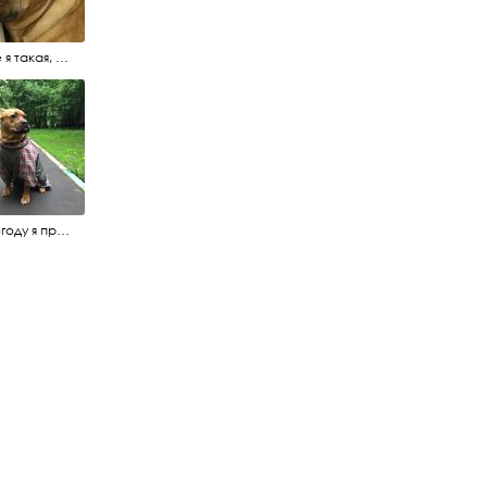
Это не я такая, это фотограф такой
В непогоду я предпочитаю плащик