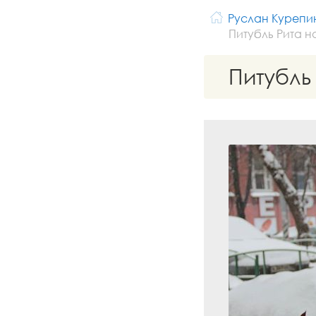
Руслан Курепи
Питубль Рита н
Питубль