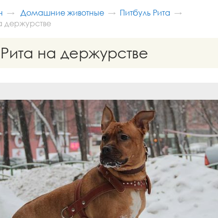
н
Домашние животные
Питбуль Рита
а держурстве
 Рита на держурстве