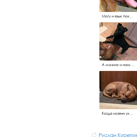
Могу и язык показать, мне не сложно...
А можно и нам тоже?..
Когда хозяин уходит, я грущу и жду его у двери
Руслан Курепи