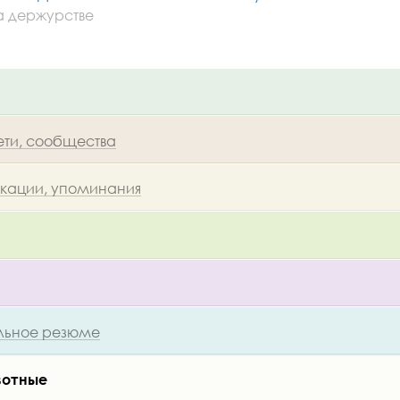
а держурстве
ети, сообщества
икации, упоминания
ьное резюме
вотные