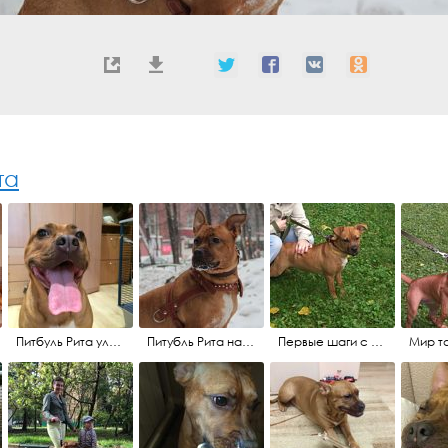
та
Питбуль Рита улыбается :)
Питубль Рита на держурстве
Первые шаги с поводком