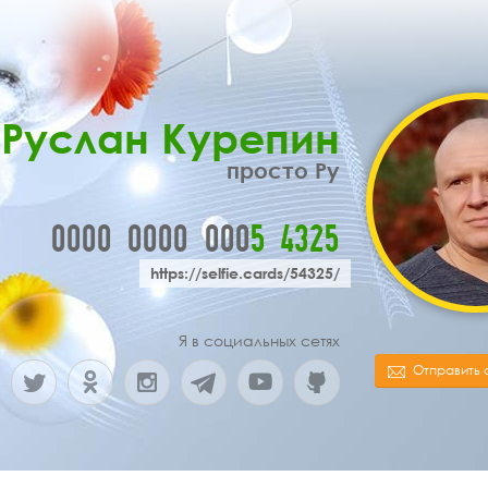
Руслан Курепин
просто Ру
0000
0000
000
5
4
3
2
5
https://selfie.cards/54325/
Я в социальных сетях
Отправить