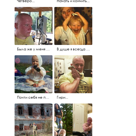
Четверо...
Начать и кончить...
Была же у меня какая-то фамилия...
В душе я всегда примерно такой. ;)
Почти себя не помню. ;)
Гири...