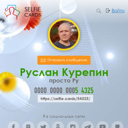
SELFIE
Войти
CARDS
Отправить сообщение
Руслан Курепин
просто Ру
0000
0000
000
5
4
3
2
5
https://selfie.cards/54325/
Я в социальных сетях