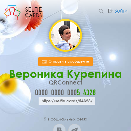
SELFIE
Войти
CARDS
Отправить сообщение
Вероника Курепина
QRConnect
0000
0000
000
5
4
3
2
8
https://selfie.cards/54328/
Я в социальных сетях