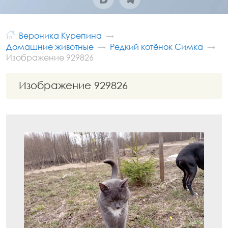
Вероника Курепина
Домашние животные
Редкий котёнок Симка
Изображение 929826
Изображение 929826