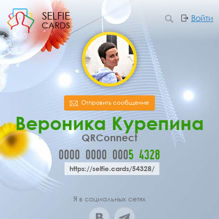
SELFIE
Войти
CARDS
Отправить сообщение
Вероника Курепина
QRConnect
0000
0000
000
5
4
3
2
8
https://selfie.cards/54328/
Я в социальных сетях