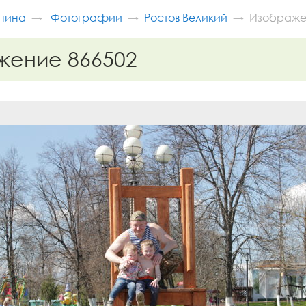
пина
Фотографии
Ростов Великий
Изображе
жение 866502