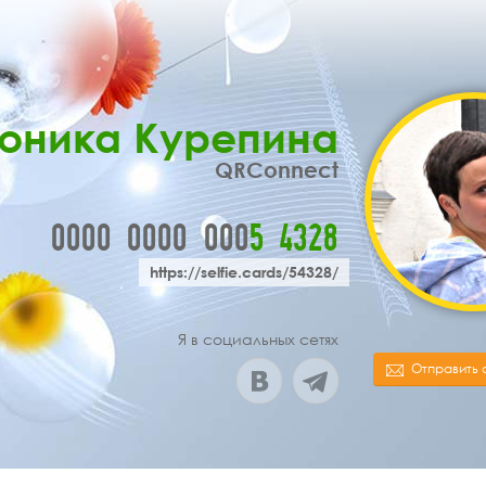
оника Курепина
QRConnect
0000
0000
000
5
4
3
2
8
https://selfie.cards/54328/
Я в социальных сетях
Отправить