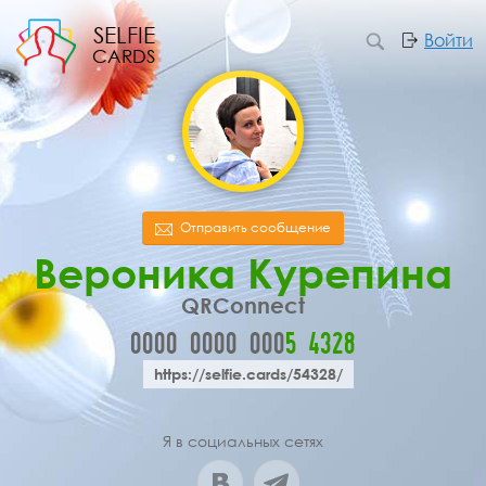
SELFIE
Войти
CARDS
Отправить сообщение
Вероника Курепина
QRConnect
0000
0000
000
5
4
3
2
8
https://selfie.cards/54328/
Я в социальных сетях