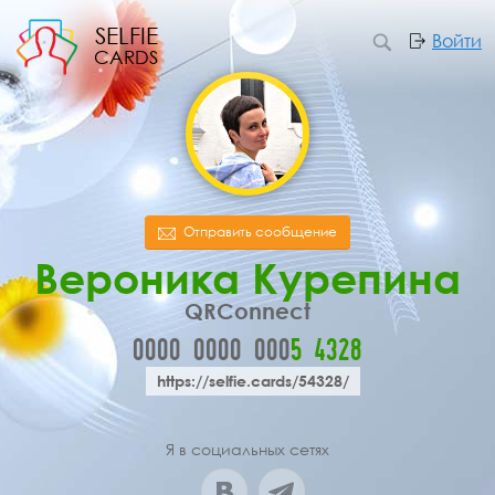
SELFIE
Войти
CARDS
Отправить сообщение
Вероника Курепина
QRConnect
0000
0000
000
5
4
3
2
8
https://selfie.cards/54328/
Я в социальных сетях