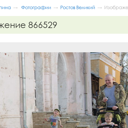
пина
Фотографии
Ростов Великий
Изображе
жение 866529