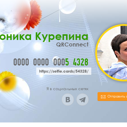
оника Курепина
QRConnect
0000
0000
000
5
4
3
2
8
https://selfie.cards/54328/
Я в социальных сетях
Отправить