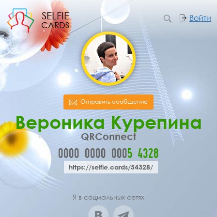
SELFIE
Войти
CARDS
Отправить сообщение
Вероника Курепина
QRConnect
0000
0000
000
5
4
3
2
8
https://selfie.cards/54328/
Я в социальных сетях